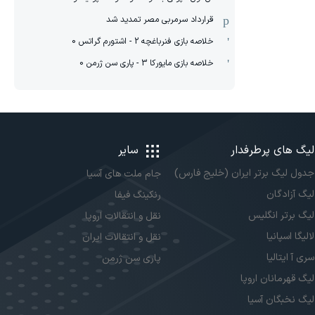
قرارداد سرمربی مصر تمدید شد
خلاصه بازی فنرباغچه 2 - اشتورم گراتس 0
خلاصه بازی مایورکا 3 - پاری سن ژرمن 0
لیگ های پرطرفدار
سایر
جدول لیگ برتر ایران (خلیج فارس)
جام ملت های آسیا
لیگ آزادگان
رنکینگ فیفا
لیگ برتر انگلیس
نقل و انتقالات اروپا
لالیگا اسپانیا
نقل و انتقالات ایران
سری آ ایتالیا
پاری سن ژرمن
لیگ قهرمانان اروپا
لیگ نخبگان آسیا