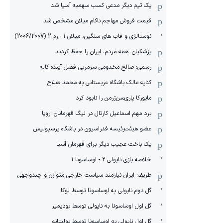
یک تیم دیگر مدعی کسب سهمیه آسیا شد
قیمت فروش مهاجم ناکام میلان مشخص شد
نوستالژی و قاب های سنگین، میلان 1 - رم 2 (2006/2007)
پزشکیان: همه مردم، ایران را حفظ کردند
رسمی: صالح مخدومی سرمربی فصل آینده کاله
کنایه مالک باشگاه عربستانی به محمد صلاح
مایورکا پاری‌سن‌ژرمن را نابود کرد
برد مهم اسماعیل کارتال در لیگ قهرمانان اروپا
عضو هیئت‌رئیسه فدراسیون در باشگاه پرسپولیس
یک باخت عجیب دیگر برای قهرمان آسیا
خلاصه بازی ناپولی 2 - اوساسونا 1
ظریف: ایران نیازمند سیاست خارجی متوازن و چندوجهی
گل دوم ناپولی به اوساسونا توسط لوکا
گل اول اوساسونا به ناپولی توسط بودیمیر
گل اول ناپولی به اوساسونا توسط پولیتانو