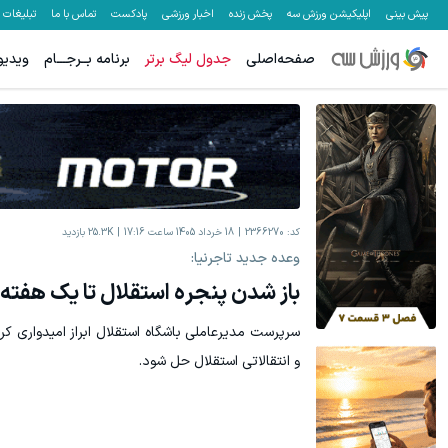
پیش بینی
اپلیکیشن ورزش سه
پخش زنده
اخبار ورزشی
پادکست
تماس با ما
تبلیغات
صفحه‌اصلی
جدول لیگ برتر
برنامه بــرجـــام
ویدیو
کد:
2366270
18 خرداد 1405 ساعت 17:16
25.3K
بازدید
وعده جدید تاجرنیا:
باز شدن پنجره استقلال تا یک هفته 
سرپرست مدیرعاملی باشگاه استقلال ابراز امیدواری کر
و انتقالاتی استقلال حل شود.