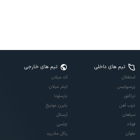
تیم های داخلی
تیم های خارجی
استقلال
آث میلان
پرسپولیس
اینتر میلان
تراکتور
بارسلونا
ذوب آهن
بایرن مونیخ
سپاهان
آرسنال
فولاد
چلسی
ملوان
رئال مادرید