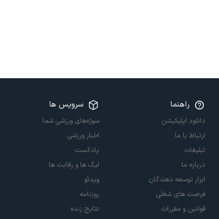
راهنما
سرویس ها
دانلود اپلیکیشن
سوژه‌های ورزشی شما
ارتباط با ما
اخبار ورزشی
تبلیغات
پادکست
درباره ما
لیگ ها و رقابت ها
ابزار توسعه دهندگان
ویدئو
فرصت های شغلی
روزنامه
قوانین و مقررات
نتایج زنده