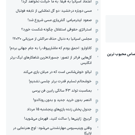
اعتماد اسپانیا به فیفا: به ما خیانت نخواهد کرد!
مسی دوباره درخشید؛ دو گل تماشایی از نابغه فوتبال
صعود اینترمیامی: آتش‌بازی مسی شروع شد!
استراتژی حقوقی استقلال چگونه شکست خورد؟
مجلس اسپانیا به دنبال حذف مراکش از میزبانی ۲۰۳۰!
کاناوارو: احمق بودم که ماشاریپوف را به جام جهانی بردم!
گل‌هایی فراتر از تصور؛ جسورانه‌ترین شاهکارهای لیگ برتر
انگلیس
لیائو خوش‌شانس است که در میلان بازی می‌کند
خوشحالم تسلیم قدرت برتر چلسی نشدیم!
بمناسبت تولد 43 سالگی رابین فن پرسی
النصر بدون خرید جدید و بدون رونالدو!
جدول پخش زنده بازی‌های پنجشنبه 15 مرداد
گربیج: ژاپنی‌ها را ساکت کنید، قهرمان می‌شوید!
وقتی وینیسیوس مهارنشدنی می‌شود؛ اوج هنرنمایی در
لالیگا