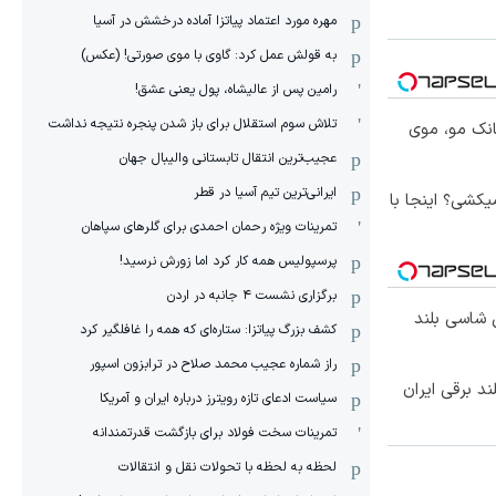
مهره مورد اعتماد پیاتزا آماده درخشش در آسیا
به قولش عمل کرد: گاوی با موی صورتی! (عکس)
رامین پس از عالیشاه، پول یعنی عشق!
تلاش سوم استقلال برای باز شدن پنجره نتیجه نداشت
انک مو، موی
عجیب‌ترین انتقال تابستانی والیبال جهان
ایرانی‌ترین تیم آسیا در قطر
کشی؟ اینجا با
تمرینات ویژه رحمان احمدی برای گلرهای سپاهان
پرسپولیس همه کار کرد اما زورش نرسید!
برگزاری نشست ۴ جانبه در اردن
وکس ترین شاسی بلند
کشف بزرگ پیاتزا: ستاره‌ای که همه را غافلگیر کرد
راز شماره عجیب محمد صلاح در ترابزون اسپور
سیاست ادعای تازه رویترز درباره ایران و آمریکا
تمرینات سخت فولاد برای بازگشت قدرتمندانه
لحظه به لحظه با تحولات نقل و انتقالات