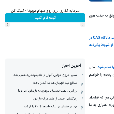
سرمایه گذاری ارزی روی سهام تویوتا - کلیک کن
موفق به جذب هیچ
ثبت نام کنید
›
‹
همه تلاش و امیدواری استقلالی‌ها حول همان سه شرطی است که با طرح آن در دادگاه CAS منتظر دریافت رأی مطلوب خودشان هستند. دادگاه CAS در
از شروط پذیرفته
آخرین اخبار
را تمام شود:
«خبر
پنجره را خواهیم
مسیر خروج خولین آلوارز از اتلتیکومادرید هموار شد
مدافع تیم قهرمان هم به آبادان رفت
بزرگترین بمب تابستان: رودری به بارسلونا می‌رود!
نی هم که قرارداد
رمزگشایی جدید از علت مرگ مارادونا!
ت اعتباری به ما
مزد درخشش در لیگ ملت‌ها ٢٠٢۶ را گرفت