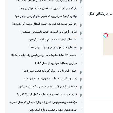
یک ایرانی سرمربی جدید تیم ملی والیبال نیجریه!
قوانین جدید داوری در فصل جدید فوتبال اروپا!
ب بازیکنانی مثل
وقتی گربیج سرمربی، در زمین هم قهرمان جهان بود
افزایش تردیدها: مادرید چشم انتظار ستاره گرانقیمت!
سردار آزمون در لیست خرید تابستانی استقلال!
استقبال فوق‌‌العاده مردم ترکیه از فرعون
قهرمان آسیا قهرمان جهان را می‌خواهد!
حضور 13 ساله عالیشاه در پرسپولیس به روایت باشگاه
برترین لحظات رودری در سال 2026
جنون گریزمان در لیگ آمریکا: عجب ستاره‌ای!
وزیر ورزش ایران وارد جمهوری آذربایجان شد
نجفیان: شمس‌آذر بزودی مدعی لیگ برتر می‌شود
نتیجه جلسه اضطراری: حمایت کامل از اینفانتینو!
بازگشت وینیسیوس، شروع دوباره هیجان در رئال مادرید
صحبت‌های مهم رحمتی درباره قلعه‌نویی