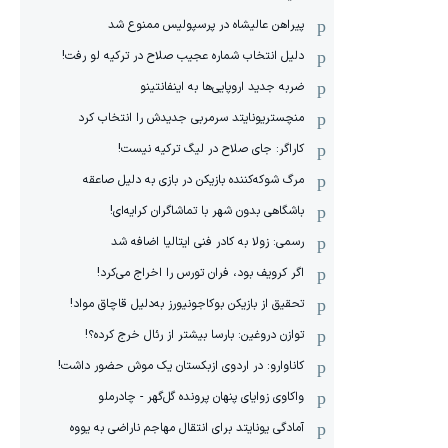
پیراهن عالیشاه در پرسپولیس ممنوع شد
دلیل انتخاب شماره عجیب صلاح در ترکیه لو رفت!
ضربه جدید اروپایی‌ها به اینفانتینو
منچستریونایتد سرمربی جدیدش را انتخاب کرد
کاراگر: جای صلاح در لیگ ترکیه نیست!
مرگ شوکه‌کننده بازیکن در بازی به دلیل صاعقه
باشگاهی بدون شهر با تماشاگران کرایه‌ای!
رسمی: زولا به کادر فنی ایتالیا اضافه شد
اگر کرویف بود، فران تورس را اخراج می‌کرد!
تحقیق از بازیکن بوکاجونیورز به‌دلیل قاچاق مواد!
توازن دروغین: بارسا بیشتر از رئال خرج کرده؟!
کاناوارو: در اردوی ازبکستان یک موش حضور داشت!
واکاوی زوایای پنهان پرونده گل‌گهر - چادرملو
آمادگی یونایتد برای انتقال مهاجم ناراضی به یووه