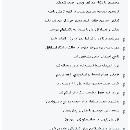
محمدی: بازیکنان مد نظر ویسی جذب شده‌اند
کریمیان: بودجه سپاهان نسبت به تورم کاهش یافته
نیکفر: سپاهان حقش نبود مجوز حرفه‌ای دریافت نکند
پنالتی رافینیا؛ گل اول بارسلونا به ناتینگهام فارست
مورینیو: برناردو با شرایط بدی به رئال اضافه شده
مهلت سه روزه سازمان بورس به مالک باشگاه استقلال
تاریخ احتمالی دربی مشخص شد
برنز المپیک مبینا نعمت‌زاده امروز دوساله شد!
قربانی: همان اوسمار و اسکوچیچ را هم بردیم
خرید جدید سپاهان هفته اول را از دست داد
برنامه نیم فصل نخست لیگ برتر اعلام شد
پیشنهاد جدید سپاهان برای جذب مدافع پرسپولیس!
سومین برد مورینیو با رئال در پیش‌فصل
گل اول ناپولی به سلتاویگو (دی لورنزو)
مسی برای سخت‌ترین سفر زندگی‌اش آماده می‌شود