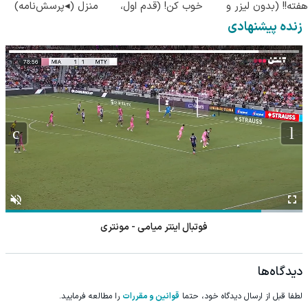
هفته!! (بدون لیزر و
خوب کن! (قدم اول،
منزل (◂پرسش‌نامه)
جراحی)
پرسش‌نامه)
زنده پیشنهادی
فوتبال اینتر میامی - مونتری
دیدگاه‌ها
لطفا قبل از ارسال دیدگاه خود، حتما
قوانین و مقررات
را مطالعه فرمایید.