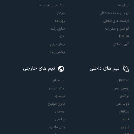
درباره ما
لیگ ها و رقابت ها
ابزار توسعه دهندگان
ویدئو
فرصت های شغلی
روزنامه
قوانین و مقررات
نتایج زنده
DMCA
آنتن
آگهی دولتی
پیش بینی
پخش زنده
تیم های داخلی
تیم های خارجی
استقلال
آث میلان
پرسپولیس
اینتر میلان
تراکتور
بارسلونا
ذوب آهن
بایرن مونیخ
سپاهان
آرسنال
فولاد
چلسی
ملوان
رئال مادرید