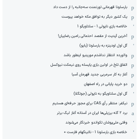
بارسلونا قهرمانی تورنمنت سه‌جانبه را از دست داد
یک کشور دیگر به توافق مکه خواهد پیوست
خالاصه بازی ناپولی 1 - سلتاویگو 1
آخرین آپدیت از مقصد احتمالی رامین رضاییان!
گل اول اودینزه به بارسلونا (بایو)
والورده: انتظار نداشتم مورینیو اینطور باشد
اتفاق تلخ در اولین بازی یایسله روی نیمکت نیوکسل
آغاز به کار سرمربی جدید قهرمان آسیا
دو خرید پایانی در راه اصفهان
گل اول سلتاویگو به ناپولی (جوتگلا)
نیکفر: منتظر رأی CAS برای مجوز حرفه‌ای هستیم
برد ۲ گله برزیلی‌ها ایران در آستانه آغاز لیگ برتر
وقتی ملی‌پوشان تکواندو خبرنگار می‌شوند
خلاصه بازی بارسلونا 1 - ناتینگهام فارست 0