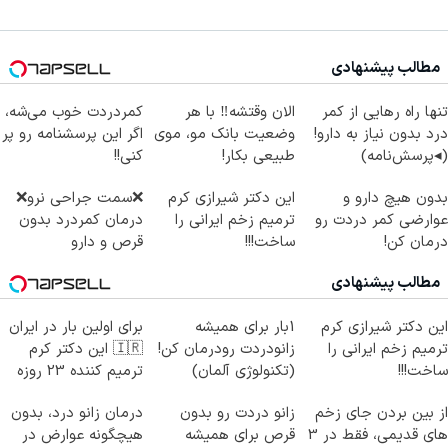
مطالب پیشنهادی
تنها راه رهایی از کمر
الان وقتشه‼️ با هر
کمردردت خوب می‌شه،
درد بدون نیاز به دارو!
وضعیت بانک مو، موی
اگر این پرسشنامه رو پر
(◂پرسش‌نامه)
طبیعی بکار!
کنی!!
بدون هیچ دارو و
این دکتر شیرازی کرم
❌سمت جراحی نرو❌
عوارضی کمر دردت رو
ترمیم زخم ایرانی را
درمان کمردرد بدون
درمان کن!
ساخت!!!
قرص و دارو
(پرسش‌نامه)
مطالب پیشنهادی
این دکتر شیرازی کرم
1بار برای همیشه
برای اولین بار در ایران
ترمیم زخم ایرانی را
زانودردت رودرمان کن!
🇮🇷 این دکتر کرم
ساخت!!!
(تکنولوژی آلمان)
ترمیم کننده 23 روزه
◂پرسشنامه▸
ساخت!
از بین بردن جای زخم
زانو دردت رو بدون
درمان زانو درد، بدون
های قدیمی، فقط در 3
قرص برای همیشه
هیچگونه عوارض در