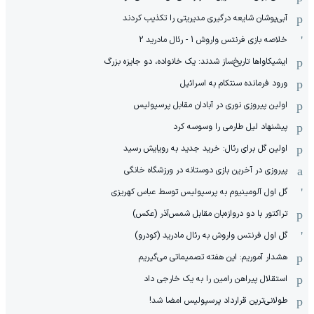
آبی‌پوشان شایعه درگیری مدیریتی را تکذیب کردند
خلاصه بازی فرنتس واروش 1 - رئال مادرید 2
ایشیکاوا‌ها تاریخ‌ساز شدند: یک خانواده، دو جایزه بزرگ
ورود فرمانده سنتکام به اسرائیل
اولین پیروزی نوری در آبادان مقابل پرسپولیس
پیشنهاد لیل طارمی را وسوسه کرد
اولین گل برای رئال: خرید جدید به رویایش رسید
پیروزی در آخرین بازی دوستانه در ورزشگاه خانگی
گل اول آلومینیوم به پرسپولیس توسط عباس کهریزی
تراکتور با دو دروازه‌بان مقابل شمس‌آذر (عکس)
گل اول فرنتس واروش به رئال مادرید (کودرو)
هشدار آموریم: این هفته تصمیماتی می‌گیریم
استقلال پیراهن رامین را به یک خارجی داد
طولانی‌ترین قرارداد پرسپولیس امضا شد!