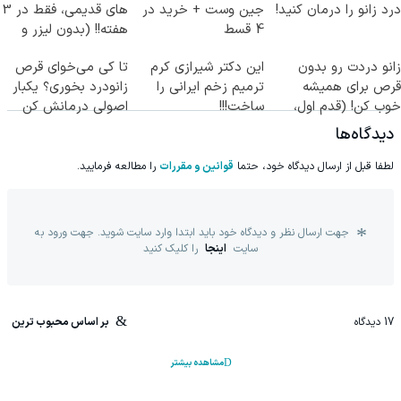
درد زانو را درمان کنید!
جین وست + خرید در
های قدیمی، فقط در 3
4 قسط
هفته!! (بدون لیزر و
جراحی)
زانو دردت رو بدون
این دکتر شیرازی کرم
تا کی می‌خوای قرص
قرص برای همیشه
ترمیم زخم ایرانی را
زانودرد بخوری؟ یکبار
خوب کن! (قدم اول،
ساخت!!!
اصولی درمانش کن
پرسش‌نامه)
دیدگاه‌ها
لطفا قبل از ارسال دیدگاه خود، حتما
قوانین و مقررات
را مطالعه فرمایید.
جهت ارسال نظر و دیدگاه خود باید ابتدا وارد سایت شوید. جهت ورود به
سایت
اینجا
را کلیک کنید
17
دیدگاه
بر اساس محبوب ترین
مشاهده بیشتر