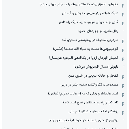
کاناوارو: احمق بودم که ماشاریپوف را به جام جهانی بردم!
شوک شبانه وینیسیوس به رئال و آرسنال
گلزن جام جهانی عراق، خرید بزرگ پاختاکور
رئال مادرید و چهره‌های جدید
سرمربی سلتیک در بیمارستان بستری شد
آلومینیومی‌ها دست به سیاه قلم شدند! (عکس)
کاپیتان قهرمان اروپا در یک‌قدمی الدرعیه عربستان!
ناپولی امسال قرمزپوش می‌شود!
انفجار و حادثه دریایی در خلیج عدن
مصدومیت نگران‌کننده ستاره اینتر در دربی
امید عالیشاه و رنگی که به آن عادت نداریم! (عکس)
تاجرنیا از پنجره استقلال قطع امید کرد؟
پزشکان لیگ مهمان پزشکان تیم ملی
برترین گل های بارسلونا در ادوار لیگ قهرمانان اروپا