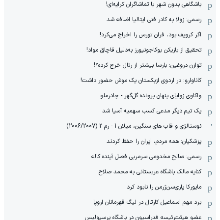
باشگاهی بدون شهر با تماشاگران کرایه‌ای!
رسمی: زولا به کادر فنی ایتالیا اضافه شد
اگر کرویف بود، فران تورس را اخراج می‌کرد!
تحقیق از بازیکن بوکاجونیورز به‌دلیل قاچاق مواد!
توازن دروغین: بارسا بیشتر از رئال خرج کرده؟!
کاناوارو: در اردوی ازبکستان یک موش حضور داشت!
واکاوی زوایای پنهان پرونده گل‌گهر - چادرملو
یک تیم دیگر مدعی کسب سهمیه آسیا شد
نوستالژی و قاب های سنگین، میلان 1 - رم 2 (2006/2007)
پزشکیان: همه مردم، ایران را حفظ کردند
رسمی: صالح مخدومی سرمربی فصل آینده کاله
کنایه مالک باشگاه عربستانی به محمد صلاح
مایورکا پاری‌سن‌ژرمن را نابود کرد
برد مهم اسماعیل کارتال در لیگ قهرمانان اروپا
عضو هیئت‌رئیسه فدراسیون در باشگاه پرسپولیس