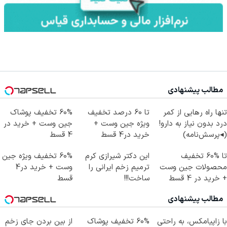
مطالب پیشنهادی
تنها راه رهایی از کمر
تا 60 درصد تخفیف
60% تخفیف پوشاک
درد بدون نیاز به دارو!
ویژه جین وست +
جین وست + خرید در
(◂پرسش‌نامه)
خرید در4 قسط
4 قسط
تا %60 تخفیف
این دکتر شیرازی کرم
60% تخفیف ویژه جین
محصولات جین وست
ترمیم زخم ایرانی را
وست + خرید در4
+ خرید در 4 قسط
ساخت!!!
قسط
مطالب پیشنهادی
با زاپیامکس، به راحتی
60% تخفیف پوشاک
از بین بردن جای زخم