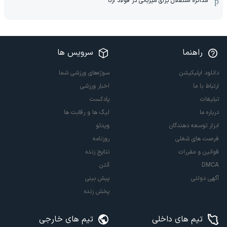
مذاکره استقلال برای میزبانی در فولاد آرنا
راهنما
سرویس ها
دانلود اپلیکیشن
سوژه‌های ورزشی شما
ارتباط با ما
اخبار ورزشی
تبلیغات
پادکست
درباره ما
لیگ ها و رقابت ها
ابزار توسعه دهندگان
ویدئو
فرصت های شغلی
روزنامه
قوانین و مقررات
نتایج زنده
DMCA
آنتن
آگهی دولتی
پیش بینی
پخش زنده
تیم های داخلی
تیم های خارجی