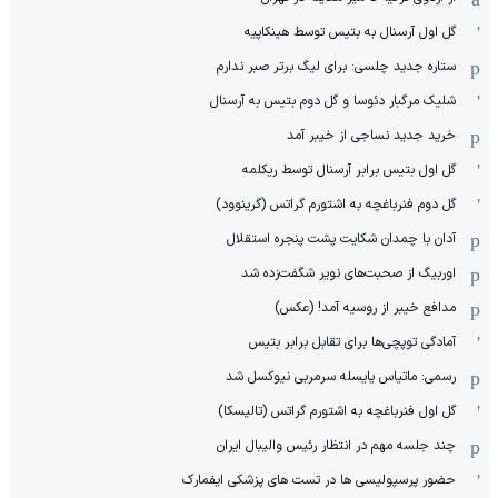
گل اول آرسنال به بتیس توسط هینکاپیه
ستاره جدید چلسی: برای لیگ برتر صبر ندارم
شلیک مرگبار دئوسا و گل دوم بتیس به آرسنال
خرید جدید نساجی از خیبر آمد
گل اول بتیس برابر آرسنال توسط ریکلمه
گل دوم فنرباغچه به اشتورم گراتس (گرینوود)
آدان با چمدان شکایت پشت پنجره استقلال
اوربیگ از صحبت‌های نویر شگفت‌زده شد
مدافع خیبر از روسیه آمد! (عکس)
آمادگی توپچی‌ها برای تقابل برابر بتیس
رسمی: ماتیاس یایسله سرمربی نیوکسل شد
گل اول فنرباغچه به اشتورم گراتس (تالیسکا)
چند جلسه مهم در انتظار رئیس والیبال ایران
حضور پرسپولیسی ها در تست های پزشکی ایفمارک