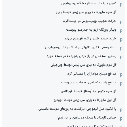
تغییر بزرگ در ساختار باشگاه پرسپولیس
گل سوم مایورکا به پاری سن ژرمن توسط رایلو
حرکت عجیب وینیسیوس در اینستاگرام
وینگر پنج‌گله آریو به چادرملو پیوست
خرید جدید خیبر از تیم قهرمان می‌آید
اعلام رسمی: تغییر ناگهانی چند شماره در پرسپولیس!
رسمی: استقلال در باز کردن پنجره به در بسته خورد
گل دوم مایورکا به پاری سن ژرمن توسط ویرجیلی
مدافع میلان هواداران را عصبانی کرد
مدافع راست نساجی به چادرملو پیوست
گل سوم بتیس به آرسنال توسط فورنالس
گل اول مایورکا به پاری سن ژرمن توسط لوومبو
با انگیزه مثل لیموچی، بازگشت به روزهای دوست داشتنی
جدایی کاپیتان با سابقه ذوب‌آهن از این تیم!
از اردوی ترکیه تا میز معاینه در تهران