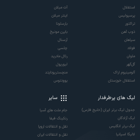
استقلال
آث میلان
پرسپولیس
اینتر میلان
تراکتور
بارسلونا
ذوب آهن
بایرن مونیخ
سپاهان
آرسنال
فولاد
چلسی
ملوان
رئال مادرید
گل‌گهر
لیورپول
آلومینیوم اراک
منچستریونایتد
استقلال خوزستان
یوونتوس
لیگ های پرطرفدار
سایر
جدول لیگ برتر ایران (خلیج فارس)
جام ملت های آسیا
لیگ آزادگان
رنکینگ فیفا
لیگ برتر انگلیس
نقل و انتقالات اروپا
لالیگا اسپانیا
نقل و انتقالات ایران