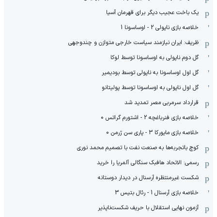
یک باخت عجیب دیگر برای قهرمان آسیا
خلاصه بازی ناپولی 2 - اوساسونا 1
ظریف: ایران نیازمند سیاست خارجی متوازن و چندوجهی
گل دوم ناپولی به اوساسونا توسط لوکا
گل اول اوساسونا به ناپولی توسط بودیمیر
گل اول ناپولی به اوساسونا توسط پولیتانو
قرارداد سرمربی مصر تمدید شد
خلاصه بازی فنرباغچه 2 - اشتورم گراتس 0
خلاصه بازی مایورکا 3 - پاری سن ژرمن 0
کوچ باتجربه‌ها به صنعت نفت با تصمیم محمد نوری
رسمی: الاتحاد هافبک سنگالی آلمریا را خرید
شکست غیرمنتظره آرسنال در دیدار دوستانه
خلاصه بازی آرسنال 1 - رئال بتیس 3
آزمون نهایی استقلال با حریف شکست‌ناپذیر