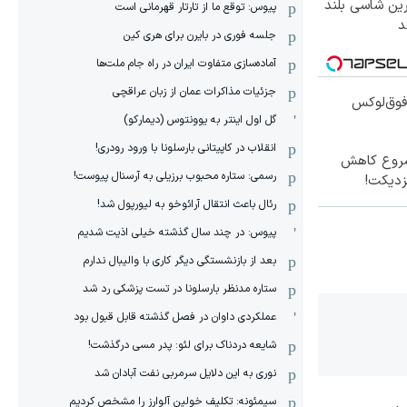
رین شاسی بلند
پیوس: توقع ما از تارتار قهرمانی است
جلسه فوری در بایرن برای هری کین
آماده‌سازی متفاوت ایران در راه جام ملت‌ها
جزئیات مذاکرات عمان از زبان عراقچی
پرچم‌دار فوق‌لوکس
گل اول اینتر به یوونتوس (دیمارکو)
انقلاب در کاپیتانی بارسلونا با ورود رودری!
 شروع کاهش
رسمی: ستاره محبوب برزیلی به آرسنال پیوست!
زدیکت!
رئال باعث انتقال آرائوخو به لیورپول شد!
پیوس: در چند سال گذشته خیلی اذیت شدیم
بعد از بازنشستگی دیگر کاری با والیبال ندارم
ستاره مدنظر بارسلونا در تست پزشکی رد شد
عملکردی داوان در فصل گذشته قابل قبول بود
شایعه دردناک برای لئو: پدر مسی درگذشت!
نوری به این دلایل سرمربی نفت آبادان شد
سیمئونه: تکلیف خولین آلوارز را مشخص کردیم