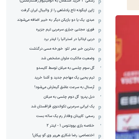
رسمی: 2 خرید استقلال به آلومینیوم رفتند(عکس)
ژاپن اینگونه تاج پادشاهی را از والیبال ایران گرفت
عبدی: یک یا دو بازیکن دیگر به خیبر اضافه می‌شوند
فوری: مجتبی جباری سرمربی تیم جزیره
دربی ایتالیا در استرالیا را اینتر برد
بدترین خبر عمر لئو: خورخه مسی درگذشت
وضعیت مالکیت ملوان مشخص شد
گل سوم چلسی به میلان توسط کایسدو
تیم یحیی یک مهاجم جدید و آشنا خرید
آرسنال به سرعت عاشق گیمارش می‌شود!
دبل پدرو؛ گل دوم چلسی به میلان
یک ایرانی سرمربی تکواندوی قزاقستان شد
رسمی: کاپیتان وفادار رم یک ساله بست
خلاصه بازی یوونتوس 1 - اینتر 2
اختصاصی: رضا شکاری هی‌یر وی‌ گو پیکان!