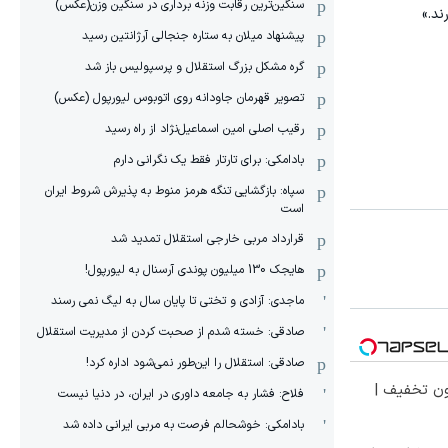
سنگین‌ترین رقابت وزنه برداری در سنگین وزن(عکس)
ند.»
پیشنهاد میلان به ستاره جنجالی آرژانتین رسید
گره مشکل بزرگ استقلال و پرسپولیس باز شد
تصویر قهرمان جاودانه روی اتوبوس لیورپول (عکس)
رقیب اصلی امین اسماعیل‌نژاد از راه رسید
بادامکی: برای تارتار فقط یک نگرانی دارم
سپاه: بازگشایی تنگه هرمز منوط به پذیرش شروط ایران
است
قرارداد مربی خارجی استقلال تمدید شد
هایجک 130 میلیون پوندی آرسنال به لیورپول!
ماجدی: آزادی و تختی تا پایان سال به لیگ نمی رسند
صادقی: خسته شدم از صحبت کردن از مدیریت استقلال
صادقی: استقلال را این‌طور نمی‌شود اداره کرد!
ون تخفیف |
فلاح: فشار به جامعه داوری در ایران، در دنیا نیست
بادامکی: خوشحالم فرصت به مربی ایرانی داده شد