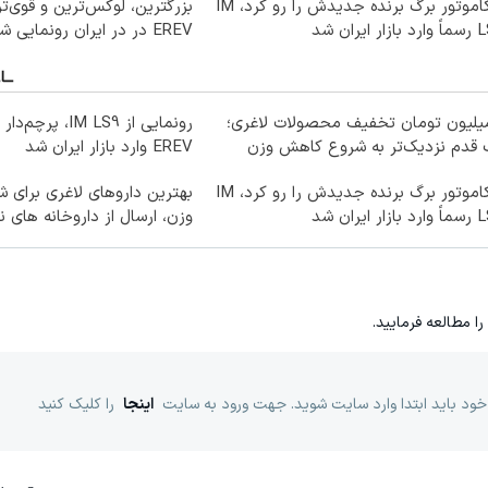
نیکاموتور برگ برنده جدیدش را رو کرد، IM
بزرگترین، لوکس‌ترین و قوی‌ت
ار ایران شد
EREV در در ایران رونمایی شد
میلیون تومان تخفیف محصولات لاغری؛
رونمایی از IM LS9، 
 قدم نزدیک‌تر به شروع کاهش وزن
EREV وارد بازار ایران شد
نیکاموتور برگ برنده جدیدش را رو کرد، IM
بهترین داروهای لاغری برای
ار ایران شد
وزن، ارسال از داروخانه های ن
را مطالعه فرمایید.
خود باید ابتدا وارد سایت شوید. جهت ورود به سایت
اینجا
را کلیک کنید