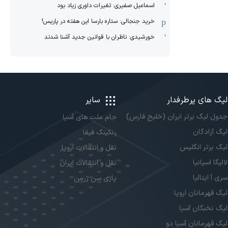
اسماعیل صفیری: تغیرات داوری زیاد بود
خرید جنجالی: ستاره بارسا این هفته در پاریس!
خورشیدی: ناظران با قوانین جدید آشنا شدند
لیگ های پرطرفدار
سایر
جدول لیگ برتر ایران (خلیج فارس)
جام ملت های آسیا
لیگ آزادگان
رنکینگ فیفا
لیگ برتر انگلیس
نقل و انتقالات اروپا
لالیگا اسپانیا
نقل و انتقالات ایران
سری آ ایتالیا
پاری سن ژرمن
لیگ قهرمانان اروپا
لیگ نخبگان آسیا
لیگ قهرمانان آسیا دو