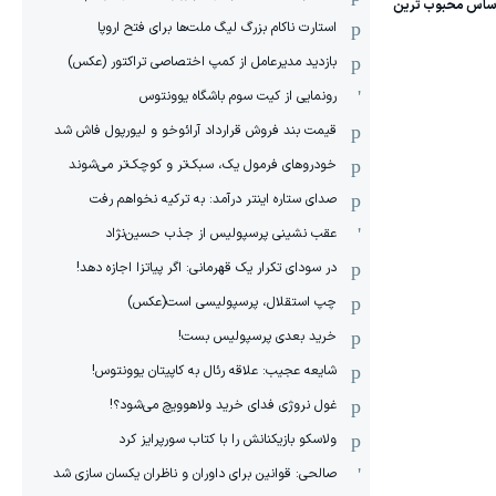
استارت ناکام بزرگ لیگ ملت‌ها برای فتح اروپا
بازدید مدیرعامل از کمپ اختصاصی تراکتور (عکس)
رونمایی از کیت سوم باشگاه یوونتوس
قیمت بند فروش قرارداد آرائوخو و لیورپول فاش شد
خودروهای فرمول یک، سبک‌تر و کوچک‌تر می‌شوند
صدای ستاره اینتر درآمد: به ترکیه نخواهم رفت
عقب نشینی پرسپولیس از جذب حسین‌نژاد
در سودای تکرار یک قهرمانی: اگر پیاتزا اجازه دهد!
چپ استقلال، پرسپولیسی است(عکس)
خرید بعدی پرسپولیس بست!
شایعه عجیب: علاقه رئال به کاپیتان یوونتوس!
غول نروژی فدای خرید ولاهوویچ می‌شود؟!
ولاسکو بازیکنانش را با کتاب سورپرایز کرد
صالحی: قوانین برای داوران و ناظران یکسان سازی شد