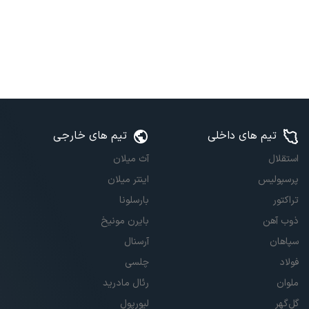
تیم های داخلی
تیم های خارجی
استقلال
آث میلان
پرسپولیس
اینتر میلان
تراکتور
بارسلونا
ذوب آهن
بایرن مونیخ
سپاهان
آرسنال
فولاد
چلسی
ملوان
رئال مادرید
گل‌گهر
لیورپول