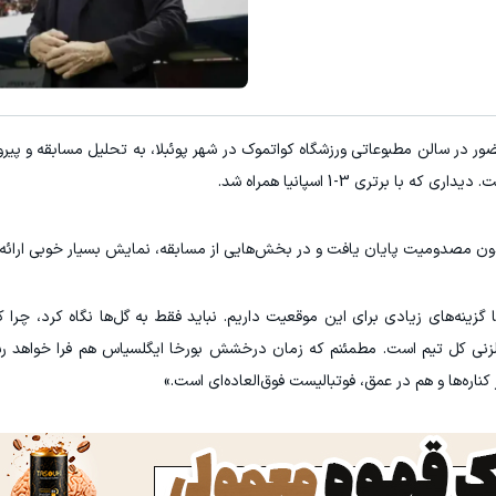
قویت موی جلبک توی حمومت خالیه!45%تخفیف
رونمایی از IM LS9، پرچم‌دار فوق‌لوکس EREV وارد بازار ایران شد
خرید محصول
اطلاعات بیشتر.
حضور در سالن مطبوعاتی ورزشگاه کواتموک در شهر پوئبلا، به تحلیل مسابقه و پیرو
برتری 3-1 اسپانیا همراه شد.
ون مصدومیت پایان یافت و در بخش‌هایی از مسابقه، نمایش بسیار خوبی ارائه 
نه‌های زیادی برای این موقعیت داریم. نباید فقط به گل‌ها نگاه کرد، چرا که 
 گلزنی کل تیم است. مطمئنم که زمان درخشش بورخا ایگلسیاس هم فرا خواهد رس
 کناره‌ها و هم در عمق، فوتبالیست فوق‌العاده‌ای است.»