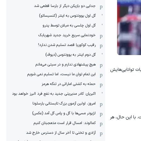
جدایی دو بازیکن دیگر از بارسا قطعی شد
گل اول یوونتوس به اینتر (کنسیسائو)
گل اول چلسی به میلان توسط پدرو
خودنمایی سریع خرید جدید شهربابک
رقیب کوکوریا قصد تسلیم شدن ندارد!
گل دوم اینتر به یوونتوس (دیوف)
هیچ پیشنهادی ندارم و در سیتی می‌مانم
بات توانایی‌هایش
این تمام توان ما نیست، اما تسلیم نمی شویم
حمله به کشتی اماراتی در تنگه هرمز
اکبریان: کادر مدیریتی جدید به نفع فرد البرز خواهد بود
امروز، اولین آزمون بزرگ تابستانی بارسلونا
لژیونر مسی‌ها با گل و پاس گل آمد (عکس)
 با این حال، هر
کمالوند: امسال قرار است متعجبتان کنیم
آزادی و تختی تا آخر سال از دسترس خارج شد