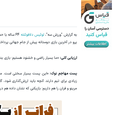
آمپول لاغری اسپارتینا، ا میلیون تومان ارزان‌تر از همه‌جا!
جای این پک ت
کلیک کن!
به گزارش "ورزش سه"،
لوئیس دلافوئنته
64 ساله با 
پرو در آخرین بازی دوستانه پیش از جام جهانی پرداخت. دیداری که با 
ارزیابی کلی:
«ما بسیار راضی و خشنود هستیم؛ بازی بد
پست مهاجم نوک:
«این پست بسیار سختی است. ما گزی
زیادی برای تیم دارند. آنچه باید ارزش‌گذاری شود،
مرینو و فران را هم داریم؛ بازیکنی که نشان داده هم در