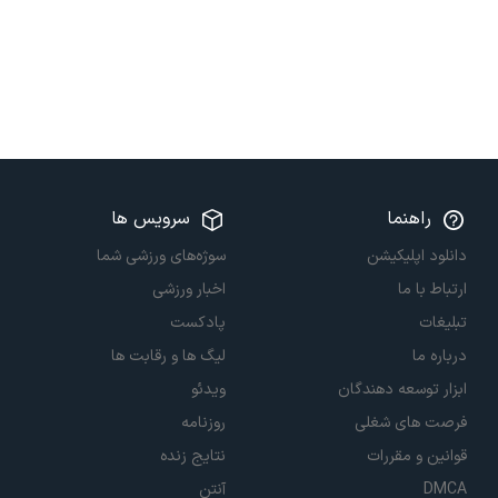
راهنما
سرویس ها
دانلود اپلیکیشن
سوژه‌های ورزشی شما
ارتباط با ما
اخبار ورزشی
تبلیغات
پادکست
درباره ما
لیگ ها و رقابت ها
ابزار توسعه دهندگان
ویدئو
فرصت های شغلی
روزنامه
قوانین و مقررات
نتایج زنده
DMCA
آنتن