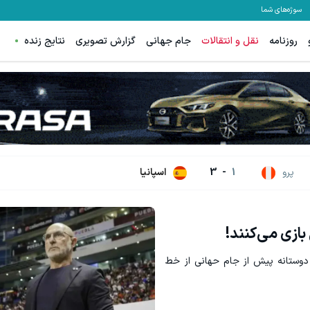
سوژه‌های شما
روزنامه
نقل و انتقالات
جام جهانی
گزارش تصویری
نتایج زنده
قویت موی جلبک توی حمومت خالیه!45%تخفیف
رونمایی از IM LS9، پرچم‌دار فوق‌لوکس EREV وارد بازار ایران شد
خرید محصول
اطلاعات بیشتر.
پرو
1
-
3
اسپانیا
ازی می‌کنند!
ی دوستانه پیش از جام حهانی از خط