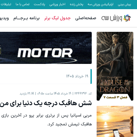
پیش بینی
اپلیکیشن ورزش سه
پخش زنده
اخبار ورزشی
پادکست
تماس با ما
تبلیغات
صفحه‌اصلی
جدول لیگ برتر
برنامه بــرجـــام
ویدیو
جای بخیه داری؟؟ فقط در 3 هفته ترمیمش کن!😍
جای این پک ت
کلیک کن!
19 خرداد 1405
کد:
2366396
19 خرداد 1405 ساعت 09:50
31.1K
بازدید
شش هافبک درجه یک دنیا برای من ب
مربی اسپانیا پس از برتری برابر پرو در آخرین باز
هافبک تیمش تمجید کرد.