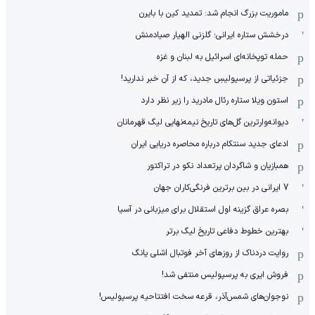
ماموریت بزرگ انجام شد: تمدید کین با بایرن
درخشش ستاره ایرانی؛ گلزنی الهیار صیادمنش
حمله توپخانه‌ای اسرائیل به لبنان و غزه
جزئیاتی از پرسپولیسِ جدید، که از آن ‌خبر ندارید!
استون ویلا ستاره رئال مادرید را زیر نظر دارد
دیوانه‌وارترین گل‌های تاریخ نیمه‌نهایی لیگ قهرمانان
ادعای جدید سنتکام درباره محاصره دریایی ایران
همبازیان و شاگردان پرتعداد نکو در تراکتور
7 ایرانی در بین برترین فرنگی‌کاران جهان
بصره عراق گزینه اول استقلال برای میزبانی در آسیا
بهترین خطوط دفاعی تاریخ لیگ برتر
روایت دردناک از روزهای آخر فوتبال اشلی یانگ
فروش ایری به پرسپولیس منتفی شد!
نوجوان‌های شمس‌آذر، قرعه سخت افتتاحیه پرسپولیس!