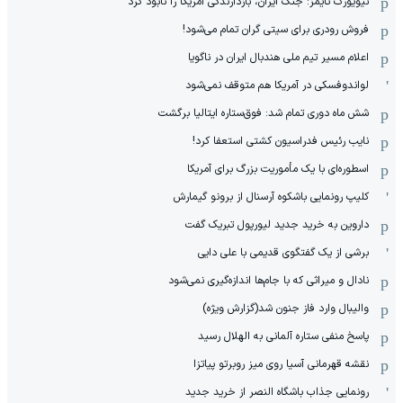
نیویورک تایمز: جنگ ایران، بازدارندگی آمریکا را نابود کرد
فروش رودری برای سیتی گران تمام می‌شود!
اعلام مسیر تیم ملی هندبال ایران در ناگویا
لواندوفسکی در آمریکا هم متوقف نمی‌شود
شش ماه دوری تمام شد: فوق‌ستاره ایتالیا برگشت
نایب رئیس فدراسیون کشتی استعفا کرد!
اسطوره‌ای با یک مأموریت بزرگ برای آمریکا
کلیپ رونمایی باشکوه آرسنال از برونو گیمارش
داروین به خرید جدید لیورپول تبریک گفت
برشی از یک گفتگوی قدیمی با علی دایی
نادال و میراثی که با جام‌ها اندازه‌گیری نمی‌شود
والیبال وارد فاز جنون شد(گزارش ویژه)
پاسخ منفی ستاره آلمانی به الهلال رسید
نقشه قهرمانی آسیا روی میز روبرتو پیاتزا
رونمایی جذاب باشگاه النصر از خرید جدید