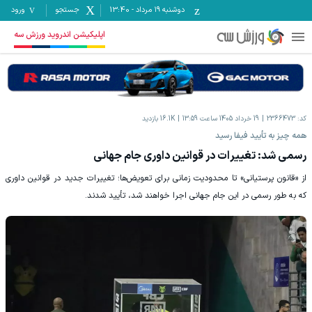
دوشنبه ۱۹ مرداد
-
13:40
جستجو
ورود
اپلیکیشن اندروید ورزش سه
کد:
2366473
19 خرداد 1405 ساعت 13:59
16.1K
بازدید
همه چیز به تأیید فیفا رسید
رسمی شد: تغییرات در قوانین داوری جام جهانی
از «قانون پرستیانی» تا محدودیت زمانی برای تعویض‌ها؛ تغییرات جدید در قوانین داوری
که به طور رسمی در این جام جهانی اجرا خواهند شد، تأیید شدند.