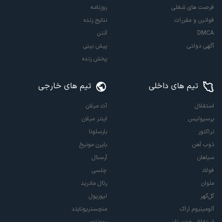
فرصت های شغلی
روزنامه
قوانین و مقررات
نتایج زنده
DMCA
آنتن
آگهی دولتی
پیش بینی
پخش زنده
تیم های داخلی
تیم های خارجی
استقلال
آث میلان
پرسپولیس
اینتر میلان
تراکتور
بارسلونا
ذوب آهن
بایرن مونیخ
سپاهان
آرسنال
فولاد
چلسی
ملوان
رئال مادرید
گل‌گهر
لیورپول
آلومینیوم اراک
منچستریونایتد
استقلال خوزستان
یوونتوس