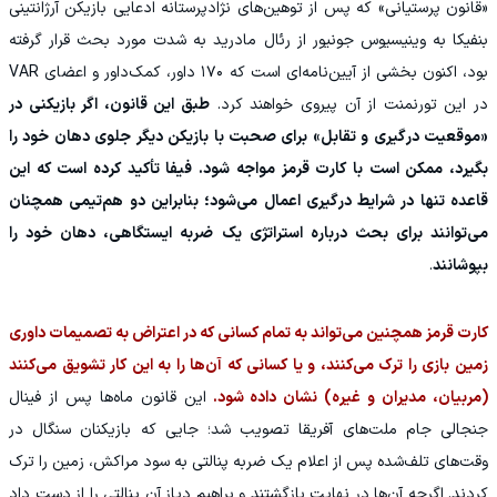
«قانون پرستیانی» که پس از توهین‌های نژادپرستانه ادعایی بازیکن آرژانتینی
بنفیکا به وینیسیوس جونیور از رئال مادرید به شدت مورد بحث قرار گرفته
بود، اکنون بخشی از آیین‌نامه‌ای است که ۱۷۰ داور، کمک‌داور و اعضای VAR
در این تورنمنت از آن پیروی خواهند کرد.
طبق این قانون، اگر بازیکنی در
«موقعیت درگیری و تقابل» برای صحبت با بازیکن دیگر جلوی دهان خود را
بگیرد، ممکن است با کارت قرمز مواجه شود. فیفا تأکید کرده است که این
قاعده تنها در شرایط درگیری اعمال می‌شود؛ بنابراین دو هم‌تیمی همچنان
می‌توانند برای بحث درباره استراتژی یک ضربه ایستگاهی، دهان خود را
بپوشانند
.
کارت قرمز همچنین می‌تواند به تمام کسانی که در اعتراض به تصمیمات داوری
زمین بازی را ترک می‌کنند، و یا کسانی که آن‌ها را به این کار تشویق می‌کنند
(مربیان، مدیران و غیره) نشان داده شود.
این قانون ماه‌ها پس از فینال
جنجالی جام ملت‌های آفریقا تصویب شد؛ جایی که بازیکنان سنگال در
وقت‌های تلف‌شده پس از اعلام یک ضربه پنالتی به سود مراکش، زمین را ترک
کردند. اگرچه آن‌ها در نهایت بازگشتند و براهیم دیاز آن پنالتی را از دست داد