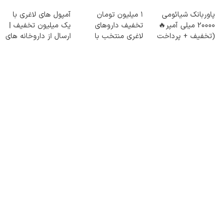
دست نده👌🏻
پاوربانک شیائومی
۱ میلیون تومان
آمپول های لاغری با
2۰۰۰۰ میلی آمپر🔥
تخفیف داروهای
یک میلیون تخفیف |
(تخفیف + پرداخت
لاغری منتخب با
ارسال از داروخانه های
درب منزل)
ارسال از داروخانه
معتبر
نزدیکت