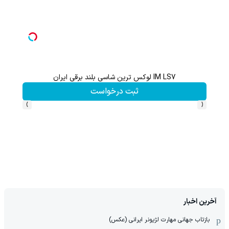
IM LS7 لوکس ترین شاسی بلند برقی ایران
با 
ثبت درخواست
›
‹
آخرین اخبار
بازتاب جهانی مهارت لژیونر ایرانی (عکس)