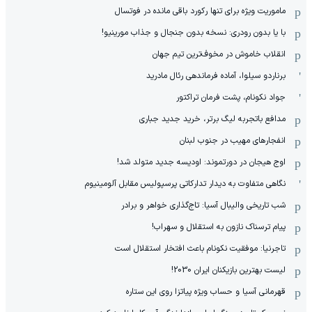
ماموریت ویژه برای تنها رکورد باقی مانده در فوتسال
با یا بدون رودری: نسخه بدون جنجال و جذاب مورینیو!
انقلاب خاموش در مخوف‌‌ترین تیم جهان
برناردو سیلوا، آماده فرماندهی رئال مادرید
جواد نکونام، پشت فرمان تراکتور
مدافع باتجربه لیگ برتر، خرید جدید جباری
انفجارهای مهیب در جنوب لبنان
اوج هیجان در دورتموند: اودیسه جدید متولد شد!
نگاهی متفاوت به دیدار تدارکاتی پرسپولیس مقابل آلومینیوم
شب تاریخی والیبال آسیا: تاج‌گذاری خواهر و برادر
پیام ترسناک نازون به استقلال و سهراب!
تاجرنیا: موفقیت نکونام باعث افتخار استقلال است
لیست بهترین بازیکنان ایران 2030!
قهرمانی آسیا و حساب ویژه پیاتزا روی این ستاره