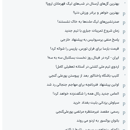
بهترین گل‌های آرسنال در شب‌های لیگ قهرمانان اروپا!
بهترین خواهر و برادر ورزش دنیا!
صدرنشین‌های لیگ ملت‌ها به خاک نشستند!
زمان شروع تمرینات جباری با تیم جدید
پاسخ منفی پرسپولیس به پیشنهاد خارجی
قیمت بارسا برای فران تورس، پاریس را شوکه کرد!
ایران - کره در فینال روز نخست بسکتبال سه به سه!
اردوی تیم ملی کشتی در آستانه تعطیلی کامل!
کلیپ باشگاه پاختاکور بعد از پیوستن پورعلی گنجی
اولین پیشنهاد فنرباغچه برای مهاجم جنجالی رد شد
الماس جدید رئال همه را شگفت‌زده خواهد کرد!
سیاوش یزدانی بلیت بغداد خرید
رسمی: مقصد غیرمنتظره مرتضی پورعلی‌گنجی
بانوان بوکسور به اردو می روند
نکونام، پنجاهمین سرمربی تاریخ تراکتور