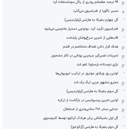
۹۹ درصد مطمئنم رودری از رئال سوءاستفاده کرد
مسیر ناگویا از فدراسیون می‌گذرد
گل چهارم بنفیکا به هارتس (پاولیدیس)
فدراسیون تأیید کرد: بونوچی دستیار مانچینی می‌شود
قاب‌هایی از تمرین سرخ‌پوشان پایتخت
هدف قرار دادن اهداف متخاصم در قشم
‏تمرینات نفس‌گیر سرمربی یونانی در تالار مشحون
بازی دوستانه بارسلونا لغو شد
اولین روز ویکتور مونیوز در ترکیب لیورپولی‌ها
مجری مشهور مربی لیگ یک شد
گل سوم بنفیکا به هارتس (پاولیدیس)
اولین تمرین پرسپولیس در بازگشت از ترکیه
جدایی سنتر ۲۱۸ سانتی‌متری از استقلال
گل اول بشیکتاش برابر هرادک کرالوو توسط کلیچسوی
گل دوم بنفیکا به هارتس (آرائوخو)