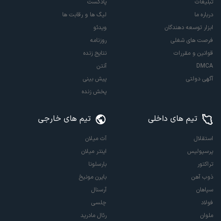
تبلیغات
پادکست
درباره ما
لیگ ها و رقابت ها
ابزار توسعه دهندگان
ویدئو
فرصت های شغلی
روزنامه
قوانین و مقررات
نتایج زنده
DMCA
آنتن
آگهی دولتی
پیش بینی
پخش زنده
تیم های داخلی
تیم های خارجی
استقلال
آث میلان
پرسپولیس
اینتر میلان
تراکتور
بارسلونا
ذوب آهن
بایرن مونیخ
سپاهان
آرسنال
فولاد
چلسی
ملوان
رئال مادرید