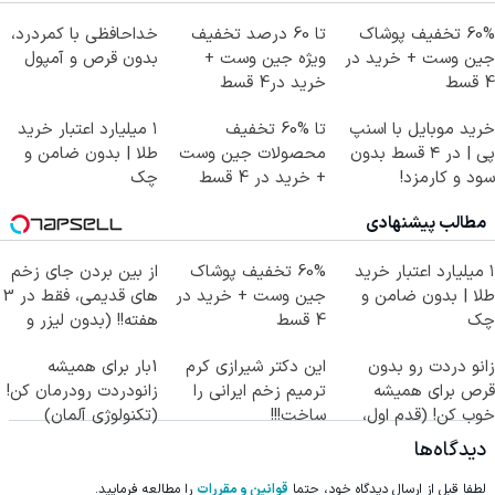
60% تخفیف پوشاک
تا 60 درصد تخفیف
خداحافظی با کمردرد،
جین وست + خرید در
ویژه جین وست +
بدون قرص و آمپول
4 قسط
خرید در4 قسط
خرید موبایل با اسنپ
تا %60 تخفیف
۱ میلیارد اعتبار خرید
پی | در ۴ قسط بدون
محصولات جین وست
طلا | بدون ضامن و
سود و کارمزد!
+ خرید در 4 قسط
چک
مطالب پیشنهادی
۱ میلیارد اعتبار خرید
60% تخفیف پوشاک
از بین بردن جای زخم
طلا | بدون ضامن و
جین وست + خرید در
های قدیمی، فقط در 3
چک
4 قسط
هفته!! (بدون لیزر و
جراحی)
زانو دردت رو بدون
این دکتر شیرازی کرم
1بار برای همیشه
قرص برای همیشه
ترمیم زخم ایرانی را
زانودردت رودرمان کن!
خوب کن! (قدم اول،
ساخت!!!
(تکنولوژی آلمان)
پرسش‌نامه)
◂پرسشنامه▸
دیدگاه‌ها
لطفا قبل از ارسال دیدگاه خود، حتما
قوانین و مقررات
را مطالعه فرمایید.