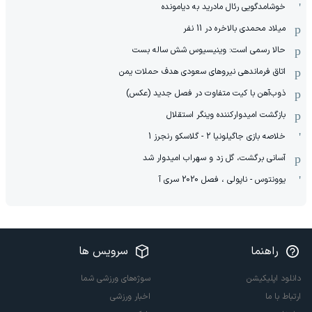
خوشامدگویی رئال مادرید به دیامونده
میلاد محمدی بالاخره در 11 نفر
حالا رسمی است: وینیسیوس شش ساله بست
اتاق فرماندهی نیروهای سعودی هدف حملات یمن
ذوب‌آهن با کیت متفاوت در فصل جدید (عکس)
بازگشت امیدوارکننده وینگر استقلال
خلاصه بازی جاگیلونیا 2 - گلاسکو رنجرز 1
آسانی برگشت، گل زد و سهراب امیدوار شد
یوونتوس - ناپولی ، فصل 2020 سری آ
راهنما
سرویس ها
دانلود اپلیکیشن
سوژه‌های ورزشی شما
ارتباط با ما
اخبار ورزشی