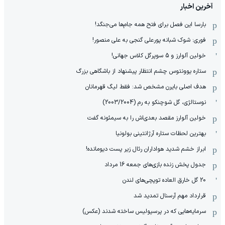
آخرین اخبار
بارسا این فصل برای فتح همه جام‌ها می‌جنگد!
فوری: شوک شبانه پورعلی گنجی به علی منصور!
خولین آلوارز و 5 سوپرگل کلاس جهانی!
ستاره یوونتوس چشم انتظار پیشنهاد از باشگاهی بزرگ
هدف اصلی بایرن مشخص شد: فقط لیگ قهرمانان
نوستالژی، گل شوچنکو به رم (2003/2004)
خولین آلوارز مقصد بعدی‌اش را به سیمئونه گفت
بهترین لحظات ستاره آرژانتینی بولونیا
ابراز خشم شدید هواداران رئال زیر پست دیومانده!
جدول پخش زنده بازی‌های جمعه 16 مرداد
20 گل خارق العاده توپچی‌های لندن
قرارداد مهم آرسنال تمدید شد
سرمایه‌هایی که در پرسپولیس ساخته شدند (عکس)