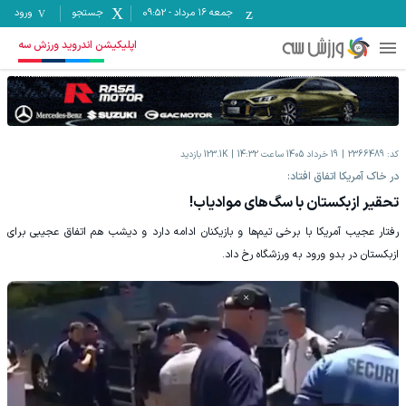
جمعه ۱۶ مرداد
-
09:52
جستجو
ورود
اپلیکیشن اندروید ورزش سه
کد:
2366489
19 خرداد 1405 ساعت 14:32
123.1K
بازدید
در خاک آمریکا اتفاق افتاد:
تحقیر ازبکستان با سگ‌های موادیاب!
رفتار عجیب آمریکا با برخی تیم‌ها و بازیکنان ادامه دارد و دیشب هم اتفاق عجیبی برای
ازبکستان در بدو ورود به ورزشگاه رخ داد.