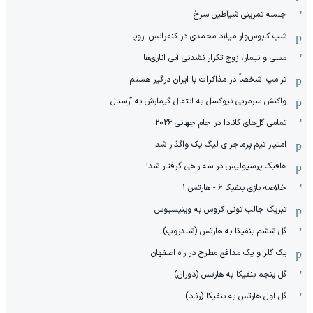
جلسه تمرینی شیاطین سرخ
شب کابوس‌وار میلاد محمدی در کنفرانس اروپا
مسی و نیمار، زوج تکرار نشدنی آبی اناری‌ها
ترامپ: شخصاً در مذاکرات با ایران درگیر هستم
واکنش سرمربی نیوکسل به انتقال گیمارش به آرسنال
تمامی گل‌های کانادا در جام جهانی 2026
امتیاز تیم پرماجرای لیگ یک واگذار شد
هافبک پرسپولیس در سه راهی گرفتار شد!
خلاصه بازی بنفیکا 6 - هارتس 1
تبریک جالب تونی کروس به وینیسیوس
گل ششم بنفیکا به هارتس (شلدروپ)
یک گلر و یک مدافع مطرح در راه اصفهان
گل پنجم بنفیکا به هارتس (دوران)
گل اول هارتس به بنفیکا (رناد)