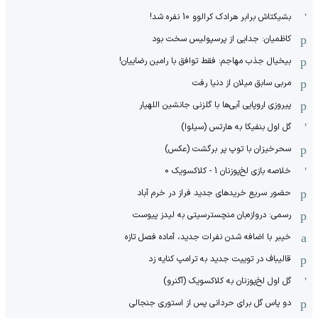
بشیکتاش برابر هرادک کرالوو 10 نفره شد!
کاظمیان: جدایی از پرسپولیس سخت بود
بیخیال جذب مهاجم: فقط توافق با رامین رضاییان!
مربی سابق میلان از دنیا رفت
پیروزی اروپایی آبی‌ها با گلزنی جانشین اللهیار
گل اول بنفیکا به هارتس (سیلوا)
سحرخیزان با توپ پر برگشت (عکس)
خلاصه بازی لخ‌پوزنان 1 - کلاکسویک 0
حضور سریع خریدهای جدید فراز در خرم آباد
رسمی: دروازه‌بان منچسترسیتی به لیدز پیوست
خیبر با اضافه شدن نفرات جدید، آماده فصل تازه
قالیباف در توییت جدید به ترامپ کنایه زد
گل اول لخ‌پوزنان به کلاکسویک (آگنرو)
دو پاس گل برای حردانی پس از استوری جنجالی