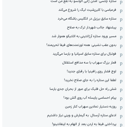
ستاره چلسی: آمدن ژابی آلونسو به نفع من است
فرعباسی با کلین‌شیت لیگ را شروع می‌کند
ستاره سابق برزیل در انگلیس باشگاه می‌خرد
پیشنهاد جالب شهردار ترک به صلاح
مسیر ورود ستاره آرژانتینی به اتلتیکو هموار شد
بدون عقب نشینی: همه تورنمنت‌های فیفا تحریمند!
فوتبال برای ستاره سابق اسپانیا و بارسا می‌گرید
قمار بزرگ سهراب با سه مدافع استقلال
اوج فشار روی رافینیا با رقبای جدید!
لطفا این ستاره را به جای صلاح نخرید!
شش راه حل فلیک برای عبور از بحران جدی بارسا
پیام احساسی یایسله آب روی آتش بود!
روزبه دستیار نمادین سهراب کنار زمین
ادعای ستاره آرسنال: به گیمارش و وینی نیاز داشتیم
پرداختی فیفا به اردن بعد از اتهام به اینفانتینو!