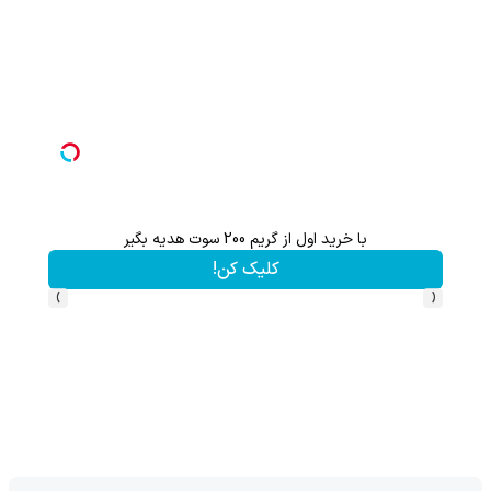
با خرید اول از گریم 200 سوت هدیه بگیر
تا 60 درصد تخفیف ویژه جین وست + خرید در4 قسط
کلیک کن!
›
‹