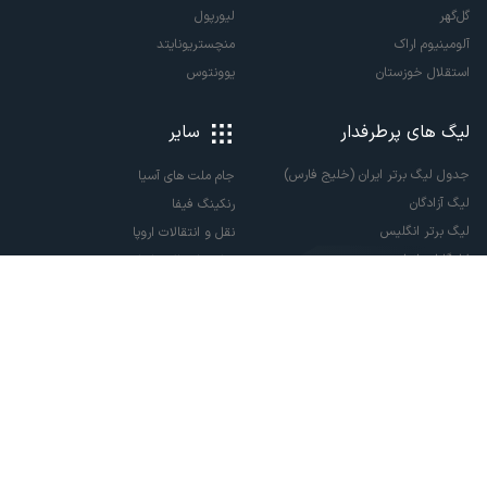
گل‌گهر
لیورپول
آلومینیوم اراک
منچستریونایتد
استقلال خوزستان
یوونتوس
لیگ های پرطرفدار
سایر
جدول لیگ برتر ایران (خلیج فارس)
جام ملت های آسیا
لیگ آزادگان
رنکینگ فیفا
لیگ برتر انگلیس
نقل و انتقالات اروپا
لالیگا اسپانیا
نقل و انتقالات ایران
سری آ ایتالیا
پاری سن ژرمن
لیگ قهرمانان اروپا
لیگ نخبگان آسیا
لیگ قهرمانان آسیا دو
لیگ برتر فوتسال