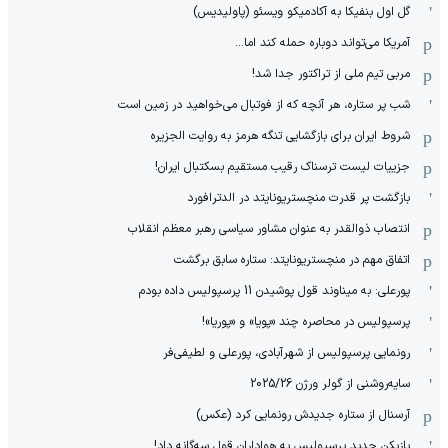
گل اول بنفیکا به آکادمیکو ویسئو (پاولیدیس)
آمریکا می‌تواند دوباره حمله کند اما...
مربی تیم ملی از تراکتور جدا شد!
شب پر ستاره، هر آنچه که از فوتبال می‌خواهید در زمین است
شروط ایران برای بازگشایی تنگه هرمز به روایت الجزیره
جزییات لیست ترسناک رقیب مستقیم بسکتبال ایران!
بازگشت پر قدرت منچستریونایتد در الدترافورد
انتصاب ذوالقدر به عنوان مشاور سیاسی رهبر معظم انقلاب
اتفاق مهم در منچستریونایتد: ستاره سابق برگشت
پورعلی: به میناوند قول پوشیدن 11 پرسپولیس داده بودم
پرسپولیس در محاصره چند «پویا» و «پوریا»!
رونمایی پرسپولیس از شهرآبادی، پورعلی و لطیفی‌فر
سایه‌روشنی از گولر ورژن 2025/26
آرسنال از ستاره جدیدش رونمایی کرد (عکس)
بازیکن جدید پرسپولیس به هواداران قول سه‌گانه داد!