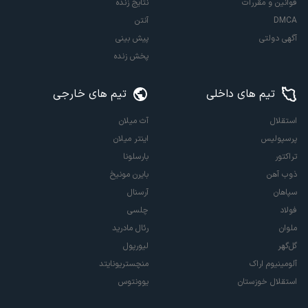
قوانین و مقررات
نتایج زنده
DMCA
آنتن
آگهی دولتی
پیش بینی
پخش زنده
تیم های داخلی
تیم های خارجی
استقلال
آث میلان
پرسپولیس
اینتر میلان
تراکتور
بارسلونا
ذوب آهن
بایرن مونیخ
سپاهان
آرسنال
فولاد
چلسی
ملوان
رئال مادرید
گل‌گهر
لیورپول
آلومینیوم اراک
منچستریونایتد
استقلال خوزستان
یوونتوس