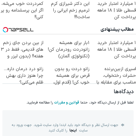
۱ میلیارد اعتبار خرید
این دکتر شیرازی کرم
کمردردت خوب می‌شه،
قسطی طلا | ۱۸ ماهه
ترمیم زخم ایرانی را
اگر این پرسشنامه رو پر
پرداخت کن
ساخت!!!
کنی!!
مطالب پیشنهادی
۱ میلیارد اعتبار خرید
1بار برای همیشه
از بین بردن جای زخم
قسطی طلا | ۱۸ ماهه
زانودردت رودرمان کن!
های قدیمی، فقط در 3
پرداخت کن
(تکنولوژی آلمان)
هفته!! (بدون لیزر و
◂پرسشنامه▸
جراحی)
اسپری ازبین‌برنده
زانو دردت رو بدون
زانو درد درمان داره…
حشرات رختخواب،
قرص برای همیشه
چرا هنوز داری بهش
مناسب برای مقابله با
خوب کن! (قدم اول،
ظلم می‌کنی؟
انواع ساس
پرسش‌نامه)
دیدگاه‌ها
لطفا قبل از ارسال دیدگاه خود، حتما
قوانین و مقررات
را مطالعه فرمایید.
جهت ارسال نظر و دیدگاه خود باید ابتدا وارد سایت شوید. جهت ورود به
سایت
اینجا
را کلیک کنید