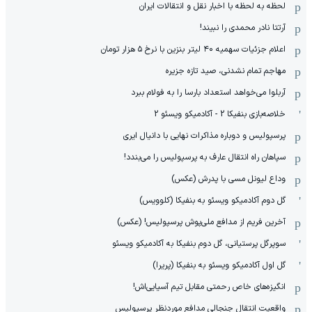
لحظه به لحظه با اخبار نقل و انتقالات ایران
آرتتا نادر محمدی را نبیند!
اعلام جزئیات سهمیه ۴۰ لیتر بنزین با نرخ ۵ هزار تومان
مهاجم تمام نشدنی، صید تازه جزیره
آربلوا می‌خواهد استعداد بارسا را به فولام ببرد
خلاصه‌بازی بنفیکا 2 - آکادمیکو ویسئو 2
پرسپولیس و دوباره مذاکرات نهایی با دانیال ایری
سپاهان راه انتقال عارف به پرسپولیس را می‌بندد!
وداع لیونل مسی با پدرش (عکس)
گل دوم آکادمیکو ویسئو به بنفیکا (کلوویس)
آخرین فریم از مدافع ملی‌پوش پرسپولیس! (عکس)
سوپرگل پرستیانی، گل دوم بنفیکا به آکادمیکو ویسئو
گل اول آکادمیکو ویسئو به بنفیکا (پریرا)
انگیزه‌های خاص رحمتی مقابل تیم‌ آسیایی‌اش!
واقعیت انتقال جنجالی مدافع موردنظر پرسپولیس