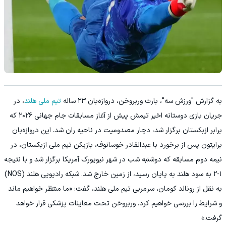
به گزارش "ورزش سه"، بارت وربروخن، دروازه‌بان ۲۳ ساله
تیم ملی هلند
، در
جریان بازی دوستانه اخیر تیمش پیش از آغاز مسابقات جام جهانی ۲۰۲۶ که
برابر ازبکستان برگزار شد، دچار مصدومیت در ناحیه ران شد. این دروازه‌بان
برایتون پس از برخورد با عبدالقادر خوسانوف، بازیکن تیم ملی ازبکستان، در
نیمه دوم مسابقه که دوشنبه شب در شهر نیویورک آمریکا برگزار شد و با نتیجه
۱-۲ به سود هلند به پایان رسید، از زمین خارج شد. شبکه رادیویی هلند (NOS)
به نقل از رونالد کومان، سرمربی تیم ملی هلند، گفت: «ما منتظر خواهیم ماند
و شرایط را بررسی خواهیم کرد. وربروخن تحت معاینات پزشکی قرار خواهد
گرفت.»