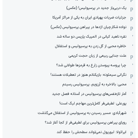
یک دربی‌باز جدید در پرسپولیس! (عکس)
جزئیات ضربات پهپادی ایران به یکی از مراکز آمریکا
نواده شکارچیان اژدها در پیراهن پرسپولیس (عکس)
نقره ناهید کیانی در المپیک پاریس دو ساله شد
خاطره محبی از گل زدن به پرسپولیس و استقلال
علت جدایی ربیعی از زبان حجت کریمی
چرا پروسه پیوستن زارع به قرمزها طولانی شد؟
نگرانی سیمئونه: بازیکنانم هنوز در تعطیلات هستند!
محبی: بالاخره به آرزویم، پرسپولیس رسیدم
آمار تازه‌نفس‌های پرسپولیس در آستانه فصل جدید
پورعلی: لطیفی‌فر کامل‌ترین مهاجم لیگ است!
شهرآبادی: مسیر رسیدن به پرسپولیس از استقلال می‌گذشت
رویای پیراهن پرسپولیس برای لطیفی‌فر از کجا آغاز شد؟
ایرائولا: لیورپول نمی‌تواند سطحش را حفظ کند