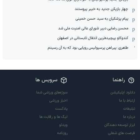
چهار بازیکن جدید به خیبر پیوستند
پیام پزشکیان به سید حسن خمینی
محسن رضایی دبیر شورای عالی امنیت ملی شد
کندوکاو پیچیده‌ترین انتقال تابستانی در اصفهان
طاهری: پیراهن پرسپولیس رویایی بود که به آن رسیدم
راهنما
سرویس ها
دانلود اپلیکیشن
سوژه‌های ورزشی شما
ارتباط با ما
اخبار ورزشی
تبلیغات
پادکست
درباره ما
لیگ ها و رقابت ها
ابزار توسعه دهندگان
ویدئو
فرصت های شغلی
روزنامه