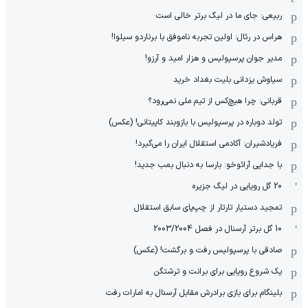
ربیعی: جای ما در لیگ برتر خالی است
هراس در رئال: اولین تجربه ناموفق با برناردو سیلوا!
مدیر جوان پرسپولیس و هزار امید و آرزو!
سیاوش یزدانی بلیت بغداد خرید
قربانی: چرا هیچ‌کس از تیم ملی نمی‌رود؟
تولد دوباره در پرسپولیس با بازوبند کاپیتانی! (عکس)
فریادشیران: آکادمی استقلال ایران را می‌گیرد!
با جدایی آرائوخو: بارسا به دنبال بمب جدید!
20 گل رویایی در لیگ جزیره
تمجید دستیار تارتار از چپ‌پای سابق استقلال
10 گل برتر آرسنال در فصل 2003/2004
صادقی با پرسپولیس رفت و برگشت! (عکس)
یک شروع رویایی برای برانت و ترشتگن
بلینگام برای بازی برادرش مقابل آرسنال به امارات رفت