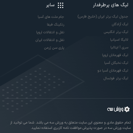
لیگ های پرطرفدار
سایر
جدول لیگ برتر ایران (خلیج فارس)
جام ملت های آسیا
لیگ آزادگان
رنکینگ فیفا
لیگ برتر انگلیس
نقل و انتقالات اروپا
لالیگا اسپانیا
نقل و انتقالات ایران
سری آ ایتالیا
پاری سن ژرمن
لیگ قهرمانان اروپا
لیگ نخبگان آسیا
لیگ قهرمانان آسیا دو
لیگ برتر فوتسال
تمام حقوق مادی و معنوی این سایت متعلق به ورزش سه می باشد. شما می توانید از
سایت ورزش سه در صورت پذیرش موافقت نامه کاربری استفاده نمایید.