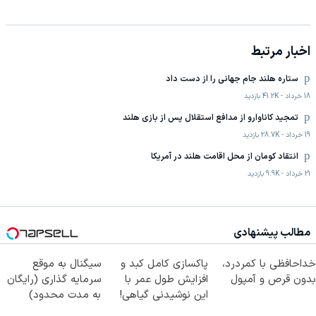
اخبار مرتبط
ستاره هلند جام جهانی را از دست داد
18 خرداد
-
41.2K
بازدید
تمجید کاناوارو از مدافع استقلال پس از بازی هلند
19 خرداد
-
28.7K
بازدید
انتقاد کومان از محل اقامت هلند در آمریکا
21 خرداد
-
9.9K
بازدید
مطالب پیشنهادی
خداحافظی با کمردرد،
پاکسازی کامل کبد و
سیگنال به موقع
بدون قرص و آمپول
افزایش طول عمر با
سرمایه گذاری (رایگان
این نوشیدنی گیاهی!
به مدت محدود)
کلیک جهت خرید