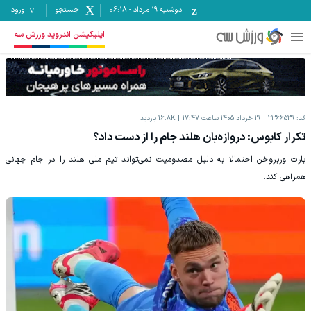
دوشنبه ۱۹ مرداد
-
06:18
جستجو
ورود
اپلیکیشن اندروید ورزش سه
کد:
2366529
19 خرداد 1405 ساعت 17:47
16.8K
بازدید
تکرار کابوس: دروازه‌بان هلند جام را از دست داد؟
بارت وربروخن احتمالا به دلیل مصدومیت نمی‎‌تواند تیم ملی هلند را در جام جهانی
همراهی کند.