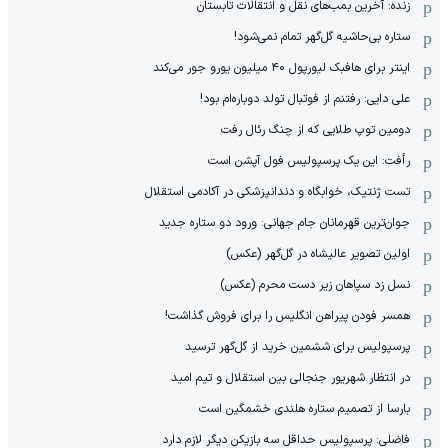
زنده: آخرین بمب‌های نقل و انتقالات تابستان
ستاره بی‌حاشیه گل‌گهر تمام نمی‌شود!
اینتر برای هافبک لیورپول ۴۰ میلیون یورو جور می‌کند
علی دایی: رفتنم از فوتبال تولد دوباره‌ام بود!
دومین توپ طلایی که از چنگ رئال رفت
رأفت: این یک پرسپولیس فول آپشن است
تست ژنتیک، خوابگاه و دندانپزشکی در آکادمی استقلال
جوان‌ترین قهرمانان جام جهانی: ورود دو ستاره جدید
اولین تصویر عالیشاه در گل‌گهر (عکس)
نسل زد سپاهان زیر دست محرم (عکس)
همسر فودن پیراهن انگلیس را برای فروش گذاشت!
پرسپولیس برای ششمین خرید از گل‌گهر ترسید
در انتظار شهریور جنجالی بین استقلال و تیم امید
بارسا از تصمیم ستاره هلندی خشمگین است
فاضلی: پرسپولیس حداقل سه بازیکن دیگر لازم دارد