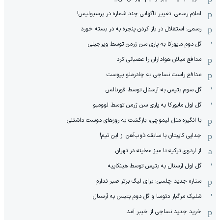
اعلام رسمی: تغییر ناگهانی چند شماره در پرسپولیس!
رسمی: استقلال در باز کردن پنجره به در بسته خورد
گل دوم مایورکا به پاری سن ژرمن توسط ویرجیلی
مدافع میلان هواداران را عصبانی کرد
مدافع راست نساجی به چادرملو پیوست
گل سوم بتیس به آرسنال توسط فورنالس
گل اول مایورکا به پاری سن ژرمن توسط لوومبو
با انگیزه مثل لیموچی، بازگشت به روزهای دوست داشتنی
جدایی کاپیتان با سابقه ذوب‌آهن از این تیم!
از اردوی ترکیه تا میز معاینه در تهران
گل اول آرسنال به بتیس توسط هینکاپیه
ستاره جدید چلسی: برای لیگ برتر صبر ندارم
شلیک مرگبار دئوسا و گل دوم بتیس به آرسنال
خرید جدید نساجی از خیبر آمد