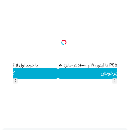
گردونه شانس بدون پوچ، از آیفون17تا PS5 و طلای دیجیتال و دلار🔥
بچرخونش
›
‹