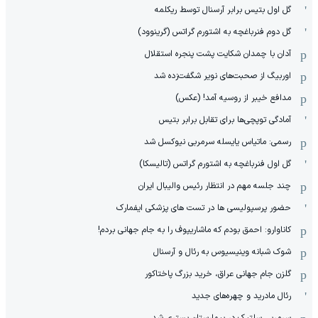
گل اول بتیس برابر آرسنال توسط ریکلمه
گل دوم فنرباغچه به اشتورم گراتس (گرینوود)
آدان با چمدان شکایت پشت پنجره استقلال
اوربیگ از صحبت‌های نویر شگفت‌زده شد
مدافع خیبر از روسیه آمد! (عکس)
آمادگی توپچی‌ها برای تقابل برابر بتیس
رسمی: ماتیاس یایسله سرمربی نیوکسل شد
گل اول فنرباغچه به اشتورم گراتس (تالیسکا)
چند جلسه مهم در انتظار رئیس والیبال ایران
حضور پرسپولیسی ها در تست های پزشکی ایفمارک
کاناوارو: احمق بودم که ماشاریپوف را به جام جهانی بردم!
شوک شبانه وینیسیوس به رئال و آرسنال
گلزن جام جهانی عراق، خرید بزرگ پاختاکور
رئال مادرید و چهره‌های جدید
سرمربی سلتیک در بیمارستان بستری شد