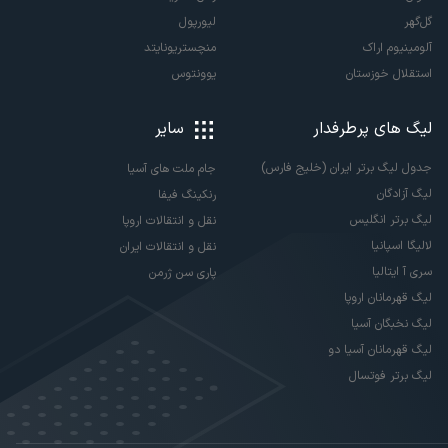
گل‌گهر
لیورپول
آلومینیوم اراک
منچستریونایتد
استقلال خوزستان
یوونتوس
لیگ های پرطرفدار
سایر
جدول لیگ برتر ایران (خلیج فارس)
جام ملت های آسیا
لیگ آزادگان
رنکینگ فیفا
لیگ برتر انگلیس
نقل و انتقالات اروپا
لالیگا اسپانیا
نقل و انتقالات ایران
سری آ ایتالیا
پاری سن ژرمن
لیگ قهرمانان اروپا
لیگ نخبگان آسیا
لیگ قهرمانان آسیا دو
لیگ برتر فوتسال