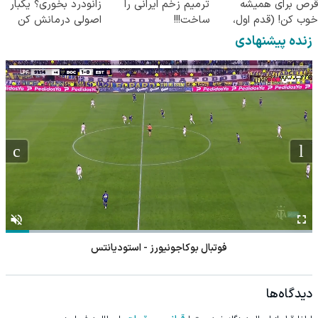
قرص برای همیشه
ترمیم زخم ایرانی را
زانودرد بخوری؟ یکبار
خوب کن! (قدم اول،
ساخت!!!
اصولی درمانش کن
پرسش‌نامه)
زنده پیشنهادی
فوتبال بوکاجونیورز - استودیانتس
دیدگاه‌ها