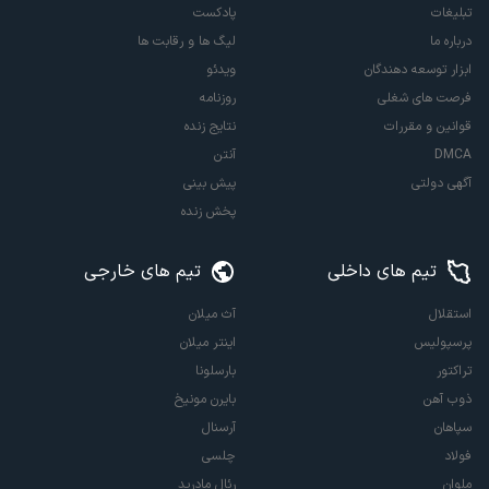
تبلیغات
پادکست
درباره ما
لیگ ها و رقابت ها
ابزار توسعه دهندگان
ویدئو
فرصت های شغلی
روزنامه
قوانین و مقررات
نتایج زنده
DMCA
آنتن
آگهی دولتی
پیش بینی
پخش زنده
تیم های داخلی
تیم های خارجی
استقلال
آث میلان
پرسپولیس
اینتر میلان
تراکتور
بارسلونا
ذوب آهن
بایرن مونیخ
سپاهان
آرسنال
فولاد
چلسی
ملوان
رئال مادرید