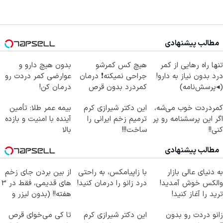
مطالب پیشنهادی
تنها راه رهایی از کمر
هیچ کس کمرشو
بدون هیچ دارو و
درد بدون نیاز به دارو!
جراحی نمیکنه❗ درمان
عوارضی کمر دردت رو
(◂پرسش‌نامه)
کمردرد بدون قرص
درمان کن!
(پرسشنامه)
(پرسش‌نامه)
کمردردت خوب می‌شه،
این دکتر شیرازی کرم
بیمه عمر طلا: تأمین
اگر این پرسشنامه رو پر
ترمیم زخم ایرانی را
آینده با امنیت و بازده
کنی!!
ساخت!!!
بالا
مطالب پیشنهادی
به دنیای عالی بازار
با زاپیامکس، به راحتی
از بین بردن جای زخم
والکس خوش آمدید!
درد زانو را درمان کنید!
های قدیمی، فقط در 3
ترید را آغاز کنید!
هفته!! (بدون لیزر و
جراحی)
زانو دردت رو بدون
این دکتر شیرازی کرم
تا کی می‌خوای قرص