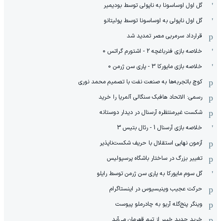
گل اول اوساسونا به ناپولی توسط بودیمیر
گل اول ناپولی به اوساسونا توسط پولیتانو
قرارداد سرمربی مصر تمدید شد
خلاصه بازی فنرباغچه 2 - اشتورم گراتس 0
خلاصه بازی مایورکا 3 - پاری سن ژرمن 0
کوچ باتجربه‌ها به صنعت نفت با تصمیم محمد نوری
رسمی: الاتحاد هافبک سنگالی آلمریا را خرید
شکست غیرمنتظره آرسنال در دیدار دوستانه
خلاصه بازی آرسنال 1 - رئال بتیس 3
آزمون نهایی استقلال با حریف شکست‌ناپذیر
تغییر بزرگ در ساختار باشگاه پرسپولیس
گل سوم مایورکا به پاری سن ژرمن توسط رایلو
حرکت عجیب وینیسیوس در اینستاگرام
وینگر پنج‌گله آریو به چادرملو پیوست
خرید جدید خیبر از تیم قهرمان می‌آید