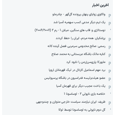
آخرین اخبار
واکاوی زوایای پنهان پرونده گل‌گهر - چادرملو
یک تیم دیگر مدعی کسب سهمیه آسیا شد
نوستالژی و قاب های سنگین، میلان 1 - رم 2 (2006/2007)
پزشکیان: همه مردم، ایران را حفظ کردند
رسمی: صالح مخدومی سرمربی فصل آینده کاله
کنایه مالک باشگاه عربستانی به محمد صلاح
مایورکا پاری‌سن‌ژرمن را نابود کرد
برد مهم اسماعیل کارتال در لیگ قهرمانان اروپا
عضو هیئت‌رئیسه فدراسیون در باشگاه پرسپولیس
یک باخت عجیب دیگر برای قهرمان آسیا
خلاصه بازی ناپولی 2 - اوساسونا 1
ظریف: ایران نیازمند سیاست خارجی متوازن و چندوجهی
گل دوم ناپولی به اوساسونا توسط لوکا