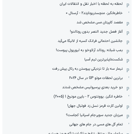
لحظه به لحظه با اخبار نقل و انتقالات ایران
خاطره‌انگیز، منچستریونایتد2 - آرسنال 0
مقصد کاپیتان مس مشخص شد
آغاز فصل جدید النصر بدون رونالدو!
جانشین احتمالی فرانک کسیه از لالیگا می‌آید
بمب شبانه: رونالد آرائوخو به لیورپول پیوست!
شکست‌ناپذیرترین تیم آسیا
نیمار سه بار تا نزدیکی پیوستن به رئال پیش رفت
برترین لحظات موتو GP در سال 2026
دو خرید بعدی پرسپولیس مشخص شدند
خاطره انگیز، یوونتوس 2 - بایرن مونیخ 1 (2005)
اولین کارت قرمز نسل زد فوتبال جهان!
میزبان جدید سوپرجام اسپانیا کجاست؟
تمام گل های مسی در جام های جهانی
سازمان ملل: منتظر نتایج مذاکرات تنگه هرمز هستیم