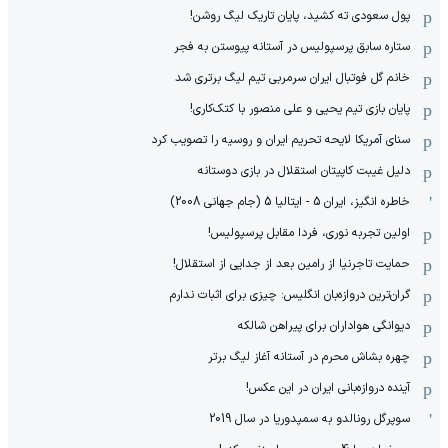
پول سعودی ته کشید، پایان تاریک لیگ روشن!
ستاره سابق پرسپولیس در آستانه پیوستن به فجر
خانم گل فوتبال ایران سرمربی تیم لیگ برتری شد
پایان بازی تیم یحیی و علی منصور با کتک‌کاری!
سنای آمریکا لایحه تحریم ایران و روسیه را تصویب کرد
دلیل غیبت کاپیتان استقلال در بازی دوستانه
خاطره انگیز، ایران 5 - ایتالیا 5 (جام جهانی 2008)
اولین تجربه نوری، فردا مقابل پرسپولیس!
حمایت تاجرنیا از رامین بعد از جدایی از استقلال!
گران‌ترین دروازه‌بان انگلیس: چیزی برای اثبات ندارم
دیوانگی هواداران برای پیراهن شالکه
چهره بشاش محرم در آستانه آغاز لیگ برتر
آینده دروازه‌بانی ایران در این عکس!
سوپرگل رونالدو به سمپدوریا در سال 2019