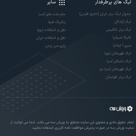
لیگ های پرطرفدار
سایر
جدول لیگ برتر ایران (خلیج فارس)
جام ملت های آسیا
لیگ آزادگان
رنکینگ فیفا
لیگ برتر انگلیس
نقل و انتقالات اروپا
لالیگا اسپانیا
نقل و انتقالات ایران
سری آ ایتالیا
پاری سن ژرمن
لیگ قهرمانان اروپا
لیگ نخبگان آسیا
لیگ قهرمانان آسیا دو
لیگ برتر فوتسال
تمام حقوق مادی و معنوی این سایت متعلق به ورزش سه می باشد. شما می توانید از
سایت ورزش سه در صورت پذیرش موافقت نامه کاربری استفاده نمایید.