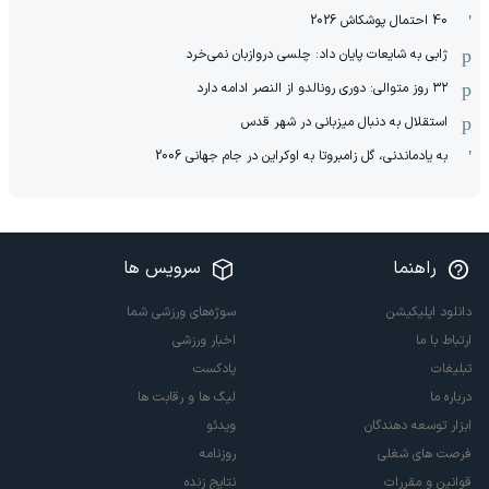
40 احتمال پوشکاش 2026
ژابی به شایعات پایان داد: چلسی دروازبان نمی‌خرد
۳۲ روز متوالی: دوری رونالدو از النصر ادامه دارد
استقلال به دنبال میزبانی در شهر قدس
به یادماندنی، گل زامبروتا به اوکراین در جام جهانی 2006
راهنما
سرویس ها
دانلود اپلیکیشن
سوژه‌های ورزشی شما
ارتباط با ما
اخبار ورزشی
تبلیغات
پادکست
درباره ما
لیگ ها و رقابت ها
ابزار توسعه دهندگان
ویدئو
فرصت های شغلی
روزنامه
قوانین و مقررات
نتایج زنده