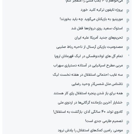
می‌خواهم با 4 بمب مسی را منفجر کنم!
پروژه تایفون ترکیه کلید خورد
مورینیو به بازیکنان می‌گوید چه باید بخورند!
استوک سعید روی دروازه‌ها قفل شد
تحریم‌های جدید آمریکا علیه ایران
مصدومیت بازیکن آرسنال از ناحیه رباط صلیبی
تمام گل های لواندوفسکی در لیگ قهرمانان اروپا
مربی مطرح اسپانیایی در آستانه دستیاری سهراب
سه غایب احتمالی استقلال در هفته نخست لیگ
ناشناس مثل شمس‌آذرِ وحید رضایی
همه برای باز شدن پنجره استقلال پای کار هستند
خشایار آخرین بازمانده گرگانی‌ها در اردوی ملی
کادوی تولد 40 سالگی آدان: بازگشت به استقلال!
تصمیم طارمی جدی است!
مومنی: رامین کمک‌های استقلال را یادش نرود