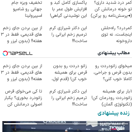
کمر درد شدید داری؟
پاکسازی کامل کبد و
تخفیف ویزه جام
تو خونه درمانش کن
افزایش طول عمر با
جهانی رو شامپو
(◂پرسش‌نامه رو پرکن)
این نوشیدنی گیاهی!
اسپیرولینا
کلیک جهت خرید
کمردرد؟ راه‌حلش
این دکتر شیرازی کرم
از بین بردن جای زخم
اینجاست، نه توی
ترمیم زخم ایرانی را
های قدیمی، فقط در 3
داروخونه
ساخت!!!
هفته!! (بدون لیزر و
جراحی)
مطالب پیشنهادی
میخوای زانودردت رو
زانو دردت رو بدون
از بین بردن جای زخم
بدون قرص و جراحی،
قرص برای همیشه
های قدیمی، فقط در 3
کاملا خوب کنی؟
خوب کن! (قدم اول،
هفته!! (بدون لیزر و
((پرسش‌نامه))
پرسش‌نامه)
جراحی)
1بار برای همیشه
این دکتر شیرازی کرم
تا کی می‌خوای قرص
زانودردت رودرمان کن!
ترمیم زخم ایرانی را
زانودرد بخوری؟ یکبار
(تکنولوژی آلمان)
ساخت!!!
اصولی درمانش کن
◂پرسشنامه▸
زنده پیشنهادی