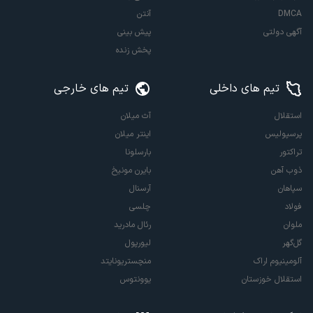
DMCA
آنتن
آگهی دولتی
پیش بینی
پخش زنده
تیم های داخلی
تیم های خارجی
استقلال
آث میلان
پرسپولیس
اینتر میلان
تراکتور
بارسلونا
ذوب آهن
بایرن مونیخ
سپاهان
آرسنال
فولاد
چلسی
ملوان
رئال مادرید
گل‌گهر
لیورپول
آلومینیوم اراک
منچستریونایتد
استقلال خوزستان
یوونتوس