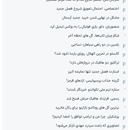
اختصاصی: احتمال تعویق شروع فصل جدید
مشکل در نهایی شدن خرید جدید آرسنال
منصوریان: داور بازی فوتبال را به بوکس تبدیل کرد
شکارچیان ثانیه‌ها، گل های لحظه آخر
یاسین در دو راهی سپاهان- نساجی
کانسلو در تمرین الهلال: رویای بارسا نابود شد؟
تراکتور دو هافبک در دروازه‌اش دارد!
استارت فصل جدید تنها نماینده البرز
گزینه جذاب پرسپولیس: اژدهای قرمز!
ستاره تیم ملی تکواندو خبرنگار شدند!
رسمی: قرارداد هافبک میلان فسخ شد
برترین گل های رونالدو نازاریو برای رئال مادرید
پزشکیان: چرا من و ترامپ توافق را امضا کردیم؟
تصاویری که باعث سردرد مهدی تارتار می‌شود!