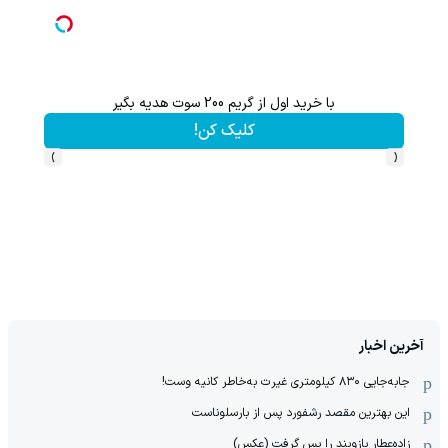
با خرید اول از گریم 200 سوت هدیه بگیر
از آیفون 17 تا پلی استیشن 5 جایزه ببر 🎮😍📱 | بازی کن ، گردونه بچ
کلیک کن!
›
‹
آخرین اخبار
جابه‌جایی ۸۳۰ کیلومتری غیرت به‌خاطر کانیه وست!
این بهترین مقصد رشفورد پس از بارسلوناست
زاده‌عطار بازوبند را پس گرفت (عکس)