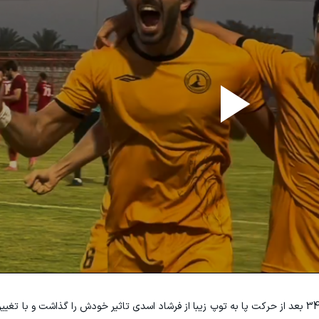
میری که از باتجربه‌های پالایش نفت است، در دقیقه 34 بعد از حرکت پا به توپ زیبا از فرشاد اسدی تاثیر خودش را گذاشت و