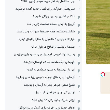
چرا استقلال به فکر خرید سردار آزمون افتاد؟
سبزپوشان خرم‌آباد برای فصل جدید آماده می‌شوند
۳+۱ جانشین رودری در رئال مادرید!
گربیچ به ایران نسخه شکست ژاپن را داد
بازگشت باشکوه: همه چشم‌ها امروز به وینی است
قرارداد نجومی گالاتاسرای با ستاره والیبال ترکیه
استقبال دیدنی از صلاح در پاپارا پارک
رد پیشنهاد نجومی لیورپول برای ستاره پاری‌سن‌ژرمن
قهرمانی لیگ ملت‌ها به کام لهستان تلخ شد
این بار بارسلونا به ستاره سوئدی نه گفت!
گل‌های ناب به طاق دروازه؛ کابوس بزرگ دروازه‌بان‌ها
پاسخ منفی جواهر اینتر به آرسنال و یونایتد
اولین گل دوران حرفه ای گرت بیل
ارزش خرید جدید رئال 93 برابر شد!
ادعای جدید وزیر خزانه داری آمریکا درباره توافق