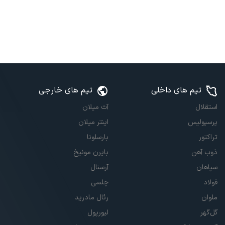
تیم های داخلی
تیم های خارجی
استقلال
آث میلان
پرسپولیس
اینتر میلان
تراکتور
بارسلونا
ذوب آهن
بایرن مونیخ
سپاهان
آرسنال
فولاد
چلسی
ملوان
رئال مادرید
گل‌گهر
لیورپول