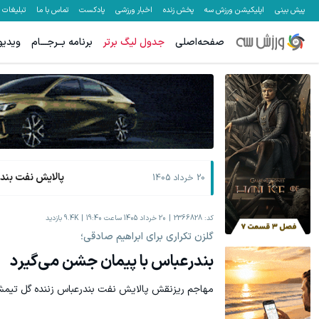
پیش بینی
اپلیکیشن ورزش سه
پخش زنده
اخبار ورزشی
پادکست
تماس با ما
تبلیغات
صفحه‌اصلی
جدول لیگ برتر
برنامه بــرجـــام
ویدیو
هنوز 50 تتر رو دریافت نکردی؟ | رایگان ثبت نام کن و رایگان شروع کن!
تا 70 درصد تخفیف محصولات جین وست + خرید در 4 قسط
دریافت 50 تتر !
پالایش نفت بند
20 خرداد 1405
کد:
2366828
20 خرداد 1405 ساعت 19:40
9.4K
بازدید
گلزن تکراری برای ابراهیم صادقی؛
بندرعباس با پیمان جشن می‌گیرد
مهاجم ریزنقش پالایش نفت بندرعباس زننده گل تیمش