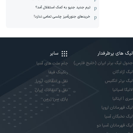
تیم جدید جنپو به کمک استقلال آمد؟
خریدهای جنون‌آمیز چلسی تمامی ندارد!
لیگ های پرطرفدار
سایر
جدول لیگ برتر ایران (خلیج فارس)
جام ملت های آسیا
لیگ آزادگان
رنکینگ فیفا
لیگ برتر انگلیس
نقل و انتقالات اروپا
لالیگا اسپانیا
نقل و انتقالات ایران
سری آ ایتالیا
پاری سن ژرمن
لیگ قهرمانان اروپا
لیگ نخبگان آسیا
لیگ قهرمانان آسیا دو