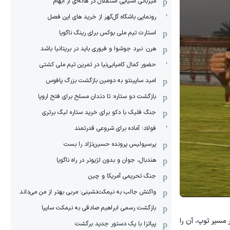
میزبانی آسیایی استقلال در هاله‌ای از ابهام
رونمایی باشگاه گل‌گهر از خرید های این فصل
استارت تیم ملی بوکس برای رینگ ناگویا
هرن: نبرد جوشوا و فیوری باید در بریتانیا باشد
حضور کمال کامیابی‌نیا در تمرین تیم ملی کشتی
امید ساپینتو به دومین بازگشت بزرگ پافوس
بازگشت دو ستاره: تا دندان مسلح برای فتح اروپا
جنگ فلیک با دکو برای خرید ستاره لیگ برتری
فولاد؛ آماده برای شروعی قدرتمند
پرسپولیس پرونده حسین‌نژاد را بست
هندبال، جوان و بدون لژیونر در راه ناگویا
جنگ تحریمی آمریکا و چین
واکنش جالب به نیمکت‌نشینی: مربی بهتر از من می‌داند
بازگشت رسمی ابراهیم صادقی به نیمکت سایپا
 با تغییر مسیر توپ، آن را
پیاتزا با یک دستور جدید برگشت