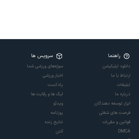
راهنما
سرویس ها
دانلود اپلیکیشن
سوژه‌های ورزشی شما
ارتباط با ما
اخبار ورزشی
تبلیغات
پادکست
درباره ما
لیگ ها و رقابت ها
ابزار توسعه دهندگان
ویدئو
فرصت های شغلی
روزنامه
قوانین و مقررات
نتایج زنده
DMCA
آنتن