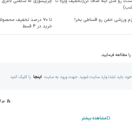
تت رو مثل اینه صاف کن(تخفیف ویژه تا
چربیسوزی که شگفتی لاغری آس
شب)
زم ورزشی خفن رو اقساطی بخر!
تا 70 درصد تخفیف محصو
خرید در 4 قسط
را مطالعه فرمایید.
خود باید ابتدا وارد سایت شوید. جهت ورود به سایت
اینجا
را کلیک کنید
مشاهده بیشتر