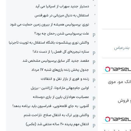
دستیار جدید سهراب از اسپانیا می آید
استقلال به دنبال میزبانی در شهرقدس
نوری: پرسپولیس همیشه از بیرون زمین حمایت می شود
علت پرسپولیسی شدن رحمان چه بود؟
واکنش نوری پیشکسوت باشگاه استقلال به توییت تاجرنیا
 بندرعباس
ستاره نیجریه‌ای کل فصل را از دست داد!
مقصد جدید گلر سابق پرسپولیس مشخص شد
جدول پخش زنده بازی‌های شنبه 17 مرداد
زنده و فوری از بازار نقل و انتقالات
انک مو، موی
اولین جام‌جهانی مارادونا، آرژانتین - برزیل
عصبانیت هواداران بایرن از بازی دوستانه
و فروش
آشوبی: به جای قلعه‌نویی، فدراسیون باید برنامه بدهد!
واکنش وزیر ترک به انتقال صلاح: ناراحت شدم
انتقال مهم پدیده 20 ساله منتفی شد (عکس)