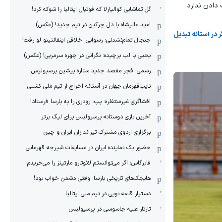
 دادن ندارد.
گل تماشایی کوالیارلا که فوتبال ایتالیا را شوکه کرد!
امید عالیشاه با دل چرکین در تیم جدید! (عکس)
 در آستانه تبدیل
جنجال تمام‌نشدنی:‌ رسوایی اخلاقی اینفانتینو لو رفت!
یحیی با لب برچیده: نگرانی در چهره سرمربی! (عکس)
رسمی: فجر مقصد جدید ستاره پیشین پرسپولیس
نایب‌قهرمان جهان در آستانه اخراج از تیم ملی کشتی
افشاگری غیرمنتظره: پپ، رودری را به بارسا فرستاد!
آخرین بازی دوستانه پرسپولیس برای لیگ برتر
برگزاری اردوی مشترک تیراندازان ایران و چین
حضور یک نماینده ایران در مسابقات شیرجه قهرمانی
فابرگاس: اگر می‌توانستم لائوتارو مارتینز را می‌خریدم
هایجک‌های تاریخی بارسا: وقتی دشمن خواب بود!
دستیار قلعه نویی در تیم ملی ایتالیا
تارتار علیه جاسوسی در پرسپولیس