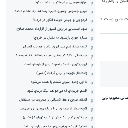
ان را رقم زد!
عراق سرمربی جام ملتها را انتخاب کرد
مربی جاسوس چمپیونشیپ: رسانه‌ها بد نشانم دادند
لات جین وست +
لیموچی و چیدن خوشه انگور در مرداد!
سود استثنایی ترابزون اسپور از قرارداد محمد صلاح
ستاره جوان بارسلونا به دنبال در خروج!
گزینه سابق تیم ملی ایران، نامزد هدایت الجزایر!
جابه‌جایی ۸۳۰ کیلومتری غیرت به‌خاطر کانیه وست!
این بهترین مقصد رشفورد پس از بارسلوناست
زاده‌عطار بازوبند را پس گرفت (عکس)
با این وضع، سیتی ششم یا هفتم می‌شود!
قشم جزیره‌ای که می‌خواهد لیگ برتری شود
انتقاد صریح واعظ آشتیانی از مدیریت در استقلال
آنچه بیش از همه رئال را درباره رودری آزار می‌دهد
جوانترین تیم لیگ برتر در غرب تهران ! (عکس)
تمدید قرارداد وینیسیوس به ضرر بارسلونا شد