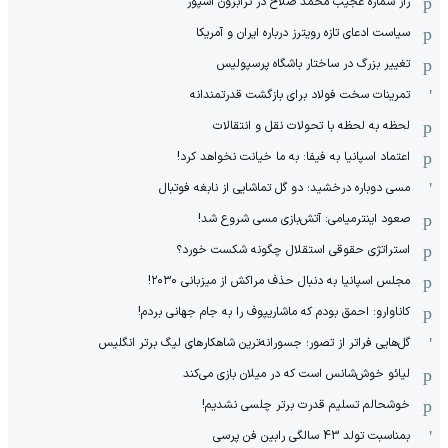
راز شماره عجیب محمد صلاح در ترابزون اسپور
سیاست ادعای تازه رویترز درباره ایران و آمریکا
تغییر بزرگ در ساختار باشگاه پرسپولیس
تمرینات سخت فولاد برای بازگشت قدرتمندانه
لحظه به لحظه با تحولات نقل و انتقالات
اعتماد اسپانیا به فیفا: به ما خیانت نخواهد کرد!
مسی دوباره درخشید؛ دو گل تماشایی از نابغه فوتبال
صعود اینترمیامی: آتش‌بازی مسی شروع شد!
استراتژی حقوقی استقلال چگونه شکست خورد؟
مجلس اسپانیا به دنبال حذف مراکش از میزبانی ۲۰۳۰!
کاناوارو: احمق بودم که ماشاریپوف را به جام جهانی بردم!
گل‌هایی فراتر از تصور؛ جسورانه‌ترین شاهکارهای لیگ برتر انگلیس
لیائو خوش‌شانس است که در میلان بازی می‌کند
خوشحالم تسلیم قدرت برتر چلسی نشدیم!
بمناسبت تولد 43 سالگی رابین فن پرسی