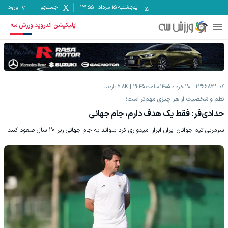
پنجشنبه ۱۵ مرداد
-
13:55
جستجو
ورود
اپلیکیشن اندروید ورزش سه
کد:
2366852
20 خرداد 1405 ساعت 21:45
5.8K
بازدید
نظم و شخصیت از هر چیزی مهم‌تر است؛
حدادی‌فر: فقط یک هدف دارم، جام جهانی
سرمربی تیم جوانان ایران ابراز امیدواری کرد بتواند به جام جهانی زیر 20 سال صعود کنند.