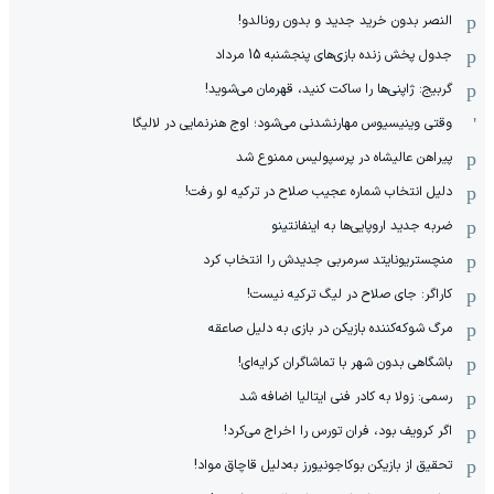
النصر بدون خرید جدید و بدون رونالدو!
جدول پخش زنده بازی‌های پنجشنبه 15 مرداد
گربیج: ژاپنی‌ها را ساکت کنید، قهرمان می‌شوید!
وقتی وینیسیوس مهارنشدنی می‌شود؛ اوج هنرنمایی در لالیگا
پیراهن عالیشاه در پرسپولیس ممنوع شد
دلیل انتخاب شماره عجیب صلاح در ترکیه لو رفت!
ضربه جدید اروپایی‌ها به اینفانتینو
منچستریونایتد سرمربی جدیدش را انتخاب کرد
کاراگر: جای صلاح در لیگ ترکیه نیست!
مرگ شوکه‌کننده بازیکن در بازی به دلیل صاعقه
باشگاهی بدون شهر با تماشاگران کرایه‌ای!
رسمی: زولا به کادر فنی ایتالیا اضافه شد
اگر کرویف بود، فران تورس را اخراج می‌کرد!
تحقیق از بازیکن بوکاجونیورز به‌دلیل قاچاق مواد!