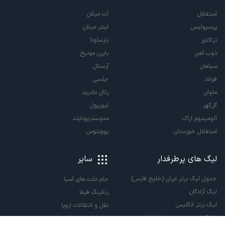
استقلال
آث میلان
پرسپولیس
اینتر میلان
تراکتور
بارسلونا
ذوب آهن
بایرن مونیخ
سپاهان
آرسنال
فولاد
چلسی
ملوان
رئال مادرید
گل‌گهر
لیورپول
آلومینیوم اراک
منچستریونایتد
استقلال خوزستان
یوونتوس
لیگ های پرطرفدار
سایر
جدول لیگ برتر ایران (خلیج فارس)
جام ملت های آسیا
لیگ آزادگان
رنکینگ فیفا
لیگ برتر انگلیس
نقل و انتقالات اروپا
لالیگا اسپانیا
نقل و انتقالات ایران