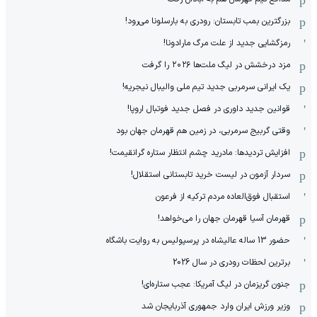
بزرگترین بمب تابستان: رودری به بارسلونا می‌رود!
رمزگشایی جدید از علت مرگ مارادونا!
مزد درخشش در لیگ ملت‌ها ٢٠٢۶ را گرفت
یک ایرانی سرمربی جدید تیم ملی والیبال نیجریه!
قوانین جدید داوری در فصل جدید فوتبال اروپا!
وقتی گربیج سرمربی، در زمین هم قهرمان جهان بود
افزایش تردیدها: مادرید چشم انتظار ستاره گرانقیمت!
سردار آزمون در لیست خرید تابستانی استقلال!
استقبال فوق‌‌العاده مردم ترکیه از فرعون
قهرمان آسیا قهرمان جهان را می‌خواهد!
حضور 13 ساله عالیشاه در پرسپولیس به روایت باشگاه
برترین لحظات رودری در سال 2026
جنون گریزمان در لیگ آمریکا: عجب ستاره‌ای!
وزیر ورزش ایران وارد جمهوری آذربایجان شد