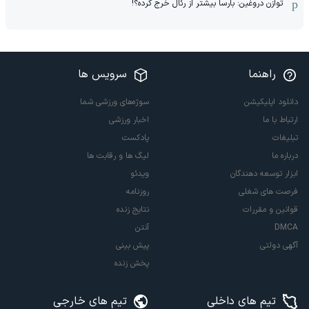
توازن دروغین: بارسا بیشتر از رئال خرج کرده؟!
راهنما
سرویس ها
دانلود اپلیکیشن
سوژه‌های ورزشی شما
ارتباط با ما
اخبار ورزشی
تبلیغات
پادکست
درباره ما
لیگ ها و رقابت ها
ابزار توسعه دهندگان
ویدئو
فرصت های شغلی
روزنامه
قوانین و مقررات
نتایج زنده
DMCA
آنتن
آگهی دولتی
پیش بینی
پخش زنده
تیم های داخلی
تیم های خارجی