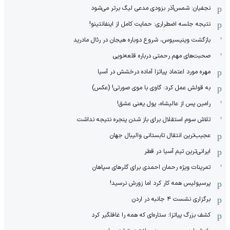
نجفیان: شمس‌آذر بزودی مدعی لیگ برتر می‌شود
نتیجه جلسه اضطراری: حمایت کامل از اینفانتینو!
بازگشت وینیسیوس، شروع دوباره هیجان در رئال مادرید
صحبت‌های مهم رحمتی درباره قلعه‌نویی
مهره مورد اعتماد پیاتزا آماده درخشش در آسیا
به قولش عمل کرد: گاوی با موی صورتی! (عکس)
رامین پس از عالیشاه، پول یعنی عشق!
تلاش سوم استقلال برای باز شدن پنجره نتیجه نداشت
عجیب‌ترین انتقال تابستانی والیبال جهان
ایرانی‌ترین تیم آسیا در قطر
تمرینات ویژه رحمان احمدی برای گلرهای سپاهان
پرسپولیس همه کار کرد اما زورش نرسید!
برگزاری نشست ۴ جانبه در اردن
کشف بزرگ پیاتزا: ستاره‌ای که همه را غافلگیر کرد