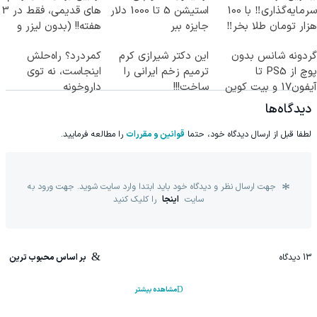
سرمایه‌گذاری‼️ با 100
استیشن 5 تا 1000 دلار
های قدیمی، فقط در 3
هزار تومان طلا بخر‼️
جایزه ببر
هفته!! (بدون لیزر و
جراحی)
Image failed to load
Image failed to load
Image failed to load
گردونه شانس بدون
این دکتر شیرازی کرم
کمردرد؟ راه‌حلش
پوچ از PS5 تا
ترمیم زخم ایرانی را
اینجاست، نه توی
آیفون17 و بیت کوین
ساخت!!!
داروخونه
🔥
دیدگاه‌ها
لطفا قبل از ارسال دیدگاه خود، حتما
قوانین و مقررات
را مطالعه فرمایید.
جهت ارسال نظر و دیدگاه خود باید ابتدا وارد سایت شوید. جهت ورود به
سایت
اینجا
را کلیک کنید
13
دیدگاه
بر اساس محبوب ترین
مشاهده بیشتر