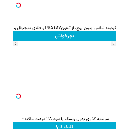
Image failed to load
گردونه شانس بدون پوچ، از آیفون17تا PS5 و طلای دیجیتال و دلار🔥
بچرخونش
›
‹
Image failed to load
سرمایه گذاری بدون ریسک با سود 38 درصد سالانه📈
کلیک کن!