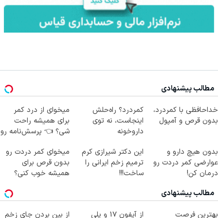
مطالب پیشنهادی
Image failed to load
Image failed to load
Image failed to load
خداحافظی با کمردرد،
کمردرد؟ راه‌حلش
میخوای از درد کمر
بدون قرص و آمپول
اینجاست، نه توی
برای همیشه راحت
داروخونه
شی؟ 👈 پرسش‌نامه رو
پر کن
Image failed to load
Image failed to load
Image failed to load
بدون هیچ دارو و
این دکتر شیرازی کرم
میخوای کمر دردت رو
عوارضی کمر دردت رو
ترمیم زخم ایرانی را
بدون قرص برای
درمان کن!
ساخت!!!
همیشه خوب کنی؟
(پرسش‌نامه)
(◂پرسش‌نامه رو پر
مطالب پیشنهادی
کن)
Image failed to load
Image failed to load
Image failed to load
بهترین فرصت
از آیفون 17 و پلی
از بین بردن جای زخم