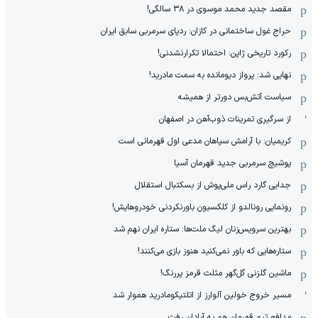
مقصد جدید محمد موسوی در ٣٨ سالگی!
حراج غول ساختمانی در کازان: ردپای سرمربی سابق ایران
رکورد تاریخی ژاپن: احتمالا تکرارنشدنی!
نهایی شد: پرواز دیومانده به سمت مادرید!
سیاست آتش‌بس دورتر از همیشه
از سرگیری تمرینات ذوب‌آهن در اصفهان
کریمیان: با آرامش سپاهان مدعی اول قهرمانی است
پوشیچ سرمربی جدید قهرمان آسیا
جدایی گارد راس ملی‌پوش از بسکتبال استقلال
رونمایی رونالدو از کلکسیون باورنکردنی خودروهایش!
بهترین سرویس‌زنان لیگ ملت‌ها: ستاره ایران نهم شد
ستاره‌هایی که باور نمی‌کنید هنوز بازی می‌کنند!
ماشین گلزنی گل‌گهر مثلث قرمز پررنگ!
مسیر خروج خولین آلوارز از اتلتیکومادرید هموار شد
مدافع تیم قهرمان هم به آبادان رفت