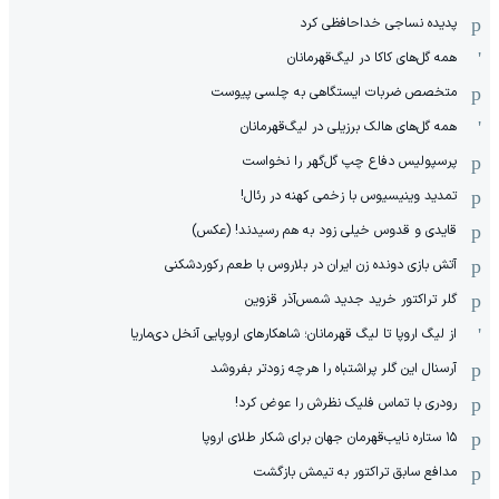
پدیده نساجی خداحافظی کرد
همه گل‌های کاکا در لیگ‌قهرمانان
متخصص ضربات ایستگاهی به چلسی پیوست
همه گل‌های هالک برزیلی در لیگ‌قهرمانان
پرسپولیس دفاع چپ گل‌گهر را نخواست
تمدید وینیسیوس با زخمی کهنه در رئال!
قایدی و قدوس خیلی زود به هم رسیدند! (عکس)
آتش بازی دونده زن ایران در بلاروس با طعم رکوردشکنی
گلر تراکتور خرید جدید شمس‌آذر قزوین
از لیگ اروپا تا لیگ قهرمانان؛ شاهکارهای اروپایی آنخل دی‌ماریا
آرسنال این گلر پراشتباه را هرچه زودتر بفروشد
رودری با تماس فلیک نظرش را عوض کرد!
١۵ ستاره نایب‌قهرمان جهان برای شکار طلای اروپا
مدافع سابق تراکتور به تیمش بازگشت