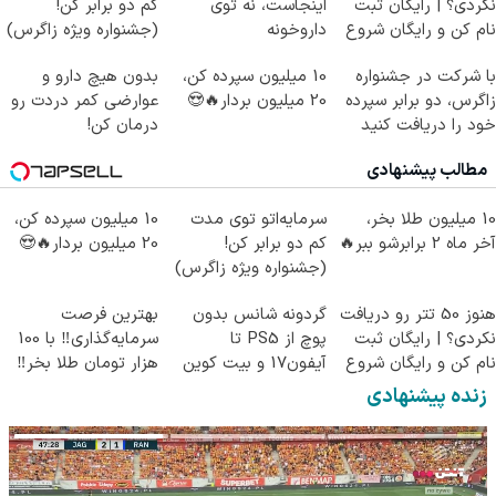
نکردی؟ | رایگان ثبت
اینجاست، نه توی
کم دو برابر کن!
نام کن و رایگان شروع
داروخونه
(جشنواره ویژه زاگرس)
کن!
🔥
با شرکت در جشنواره
10 میلیون سپرده کن،
بدون هیچ دارو و
زاگرس، دو برابر سپرده
20 میلیون بردار🔥😍
عوارضی کمر دردت رو
خود را دریافت کنید
درمان کن!
(پرسش‌نامه)
مطالب پیشنهادی
10 میلیون طلا بخر،
سرمایه‌اتو توی مدت
10 میلیون سپرده کن،
آخر ماه 2 برابرشو ببر🔥
کم دو برابر کن!
20 میلیون بردار🔥😍
(جشنواره ویژه زاگرس)
🔥
هنوز 50 تتر رو دریافت
گردونه شانس بدون
بهترین فرصت
نکردی؟ | رایگان ثبت
پوچ از PS5 تا
سرمایه‌گذاری‼️ با 100
نام کن و رایگان شروع
آیفون17 و بیت کوین
هزار تومان طلا بخر‼️
کن!
🔥
زنده پیشنهادی