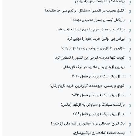
پیام هشدار مقاومت یمن به ریاض
اتفاق عجیب در آکادمی استقلال: از تیم ملی جا ماندند!
بازیکنان آرسنال بسیار عصبانی بودند!
بازگشت به محل جرم: باصری دوباره برزیلی شد
پی‌اس‌جی اولین خرید خود را نهایی کرد
هزاریان: تا بازی پرسپولیس پنجره باز می‌شود
کویت تنها مدرسه ایرانی این کشور را تعطیل کرد
برترین گل‌های رئال مادرید در لیگ قهرمانان
10 گل برتر لیگ قهرمانان فصل 2020
فوری و رسمی: دیومانده، گران‌ترین خرید تاریخ رئال!
10 گل برتر لیگ قهرمانان فصل 2023
بازگشت سیامک و سیاوش به گل‌گهر (عکس)
10 گل برتر لیگ قهرمانان فصل 2016
یک تاریخ جنجالی برای جشن روز تیم ملی آرژانتین!
پشت صحنه آماده‌سازی تراکتورسازی