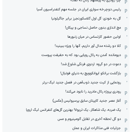
چرا رودری به پیشنهاد رئال نه گفت؟
رئیس دوچرخه سواری ایران در جلسه مهم کنفدراسیون آسیا
گل به خودی؛ گل اول گلاسکورنجرز برابر جاگیلونیا
مچ اندازی بدون حاصل نساجی و پیکان!
اولین حضور کارتساس در میان زنبورها
کلا دو‌ رشته مدال آور داریم، آنها را ویژه ببینید!
دیومانده: آمدن به رئال رویایی بود که به حقیقت پیوست
دعوت در دو گروه: اردوی فرنگی شلوغ شد!
بازگشت برانکو ایوانکوویچ به دنیای فوتبال!
رونمایی از کیت جدید ذوب‌آهن در فصل جدید لیگ برتر
رودری پروژه رئال مادرید را نابود می‌کند!
آغاز عصر جدید کاپیتان سابق پرسپولیس (عکس)
یک ضربه، یک شاهکار، یک تریولا! بهترین گل‌های کنفرانس لیگ اروپا
دو گل لحظه آخری در تقابل آلومینیوم و مس
جزئیات فنی مذاکرات ایران و عمان