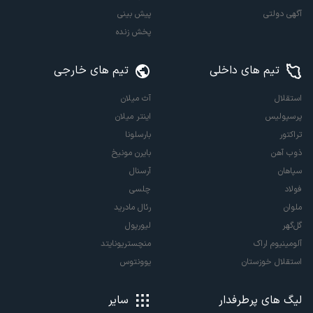
آگهی دولتی
پیش بینی
پخش زنده
تیم های داخلی
تیم های خارجی
استقلال
آث میلان
پرسپولیس
اینتر میلان
تراکتور
بارسلونا
ذوب آهن
بایرن مونیخ
سپاهان
آرسنال
فولاد
چلسی
ملوان
رئال مادرید
گل‌گهر
لیورپول
آلومینیوم اراک
منچستریونایتد
استقلال خوزستان
یوونتوس
لیگ های پرطرفدار
سایر