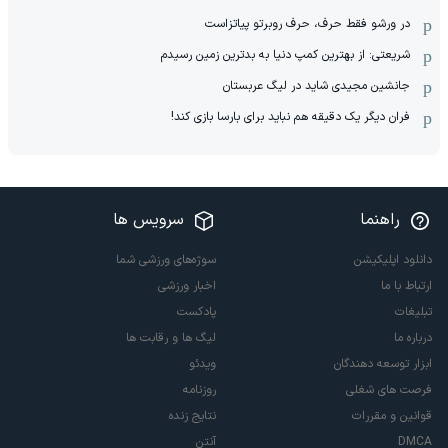
در ورشو فقط حرف، حرف روبرتو پیاتزاست
شریعتی: از بهترین کمپ‌ دنیا به بدترین زمین‌ رسیدم
جانشین مجیدی شاید در لیگ عربستان
فران دیگر یک دقیقه هم نباید برای بارسا بازی کند!
راهنما
سرویس ها
دانلود اپلیکیشن
سوژه‌های ورزشی شما
ارتباط با ما
اخبار ورزشی
تبلیغات
پادکست
درباره ما
لیگ ها و رقابت ها
ابزار توسعه دهندگان
ویدئو
فرصت های شغلی
روزنامه
قوانین و مقررات
نتایج زنده
DMCA
آنتن