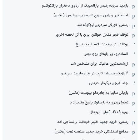
بازدید سرزده رئیس پارالمپیک از اردوی دختران پاراتکواندو
احمد نور و پایان سریع شایعه پرسپولیس! (عکس)
رسمی: فورلان سرمربی اروگوئه شد
توقف فجر مقابل جوانان ایران با گل لحظه آخری
رونالدو در یونایتد، انفجار یک نبوغ
الساندرو، یار باوفای یوونتوس
ارزشمندترین هافبک ایران مشخص شد
6 بازیکن همیشه ثابت در رئال مادرید مورینیو
چند قیچی برگردان دیدنی
بازیکن سایپا به چادرملو پیوست (عکس)
تمام! رودری به بارسلونا پاسخ مثبت داد
یورو 2008، آلمان - پرتغال
رسمی: خرید جدید خیبر خرم‌آباد از نساجی آمد
مدافع استقلالی خرید جدید صنعت نفت (عکس)