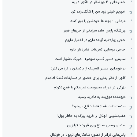
خانلرخانی: ۴ ورزشکار در ناگویا داریم
آموریم خیلی زود من را شگفت‌زده کرد
مردانی، : بچه ها خودشان را باور کنند
ورزشگاه پارس آماده میزبانی از حریفان فجر
حجی زواره:تیم آینده داری در اختیار داریم
حاجی موسایی: تمرینات فشرده‌ای دارم
سلیمی: مسیر کسب سهمیه المپیک دشوار است
برخورداری: مسیر المپیک از پاکستان و کره می گذرد
کلهر: از نظر بدنی برای حضور در مسابقات کاملا آماده‌ام
بزرگی: در دوران محرومیت تمریناتم را قطع نکردم
دیومانده ذوق‌زده به مادرید رسید
صنعت نفت فعلا فقط دفاع می‌خرد!
عقب‌نشینی الهلال از خرید بزرگ به خاطر پول!
امضای رسمی صلاح روی قرارداد ترابزون
پاس‌هایی فراتر از تصور؛ شاهکارهای تریولا در فوتبال