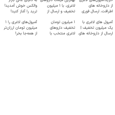
خریدآمپول‌های لاغری
بهترین قیمت داروهای
به دنیای عالی بازار
از داروخانه های
لاغری، با ۱ میلیون
والکس خوش آمدید!
اطرافت، ارسال فوری
تخفیف و ارسال از
ترید را آغاز کنید!
همراه با پک یخ!
داروخانه‌
آمپول های لاغری با
۱ میلیون تومان
آمپول‌های لاغری را ۱
یک میلیون تخفیف |
تخفیف داروهای
میلیون تومان ارزان‌تر
ارسال از داروخانه های
لاغری منتخب با
از همه‌جا بخر!
معتبر
ارسال از داروخانه
نزدیکت