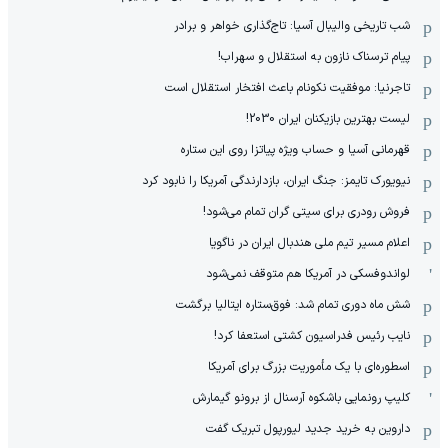
شب تاریخی والیبال آسیا: تاج‌گذاری خواهر و برادر
پیام ترسناک نازون به استقلال و سهراب!
تاجرنیا: موفقیت نکونام باعث افتخار استقلال است
لیست بهترین بازیکنان ایران 2030!
قهرمانی آسیا و حساب ویژه پیاتزا روی این ستاره
نیویورک تایمز: جنگ ایران، بازدارندگی آمریکا را نابود کرد
فروش رودری برای سیتی گران تمام می‌شود!
اعلام مسیر تیم ملی هندبال ایران در ناگویا
لواندوفسکی در آمریکا هم متوقف نمی‌شود
شش ماه دوری تمام شد: فوق‌ستاره ایتالیا برگشت
نایب رئیس فدراسیون کشتی استعفا کرد!
اسطوره‌ای با یک مأموریت بزرگ برای آمریکا
کلیپ رونمایی باشکوه آرسنال از برونو گیمارش
داروین به خرید جدید لیورپول تبریک گفت