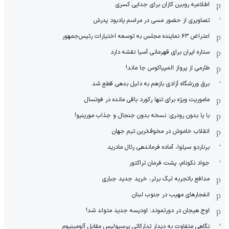
اطلاعیه روبین کازان برای جدایی کسری
تصاویری از حضور مسی در مراسم یادبود پدرش
اعتراض ۶۳ نماینده مجلس به توسعه اختیارات رئیس‌جمهور
ستاره ایران برای قهرمانی آسیا نقشه دارد
طارمی از پرواز المپیاکوس جا ماند!
برق ورزشگاه آزادی بازهم به دلیل بدهی قطع شد
ماموریت ویژه برای تنها رکورد باقی مانده در فوتسال
با یا بدون رودری: نسخه بدون جنجال و جذاب مورینیو!
انقلاب خاموش در مخوف‌‌ترین تیم جهان
برناردو سیلوا، آماده فرماندهی رئال مادرید
جواد نکونام، پشت فرمان تراکتور
مدافع باتجربه لیگ برتر، خرید جدید جباری
انفجارهای مهیب در جنوب لبنان
اوج هیجان در دورتموند: اودیسه جدید متولد شد!
نگاهی متفاوت به دیدار تدارکاتی پرسپولیس مقابل آلومینیوم