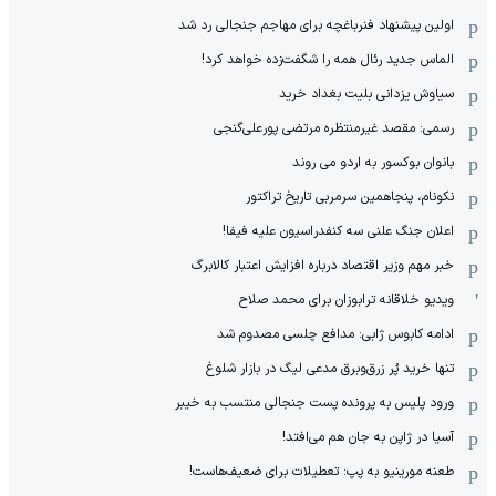
اولین پیشنهاد فنرباغچه برای مهاجم جنجالی رد شد
الماس جدید رئال همه را شگفت‌زده خواهد کرد!
سیاوش یزدانی بلیت بغداد خرید
رسمی: مقصد غیرمنتظره مرتضی پورعلی‌گنجی
بانوان بوکسور به اردو می روند
نکونام، پنجاهمین سرمربی تاریخ تراکتور
اعلان جنگ علنی سه کنفدراسیون علیه فیفا!
خبر مهم وزیر اقتصاد درباره افزایش اعتبار کالابرگ
ویدیو خلاقانه ترابوزان برای محمد صلاح
ادامه کابوس ژابی: مدافع چلسی مصدوم شد
تنها خرید پُر زرق‌وبرق مدعی لیگ در بازار شلوغ
ورود پلیس به پرونده پست جنجالی منتسب به خیبر
آسیا در ژاپن به جان هم می‌افتد!
طعنه مورینیو به پپ: تعطیلات برای ضعیف‌هاست!