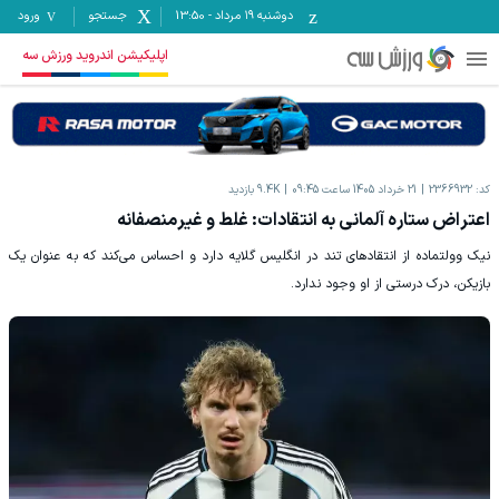
دوشنبه ۱۹ مرداد
-
13:50
جستجو
ورود
اپلیکیشن اندروید ورزش سه
کد:
2366932
21 خرداد 1405 ساعت 09:45
9.4K
بازدید
اعتراض ستاره آلمانی به انتقادات: غلط و غیرمنصفانه
نیک وولتماده از انتقادهای تند در انگلیس گلایه دارد و احساس می‌کند که به عنوان یک
بازیکن، درک درستی از او وجود ندارد.