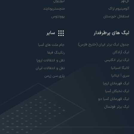
گل‌گهر
لیورپول
آلومینیوم اراک
منچستریونایتد
استقلال خوزستان
یوونتوس
لیگ های پرطرفدار
سایر
جدول لیگ برتر ایران (خلیج فارس)
جام ملت های آسیا
لیگ آزادگان
رنکینگ فیفا
لیگ برتر انگلیس
نقل و انتقالات اروپا
لالیگا اسپانیا
نقل و انتقالات ایران
سری آ ایتالیا
پاری سن ژرمن
لیگ قهرمانان اروپا
لیگ نخبگان آسیا
لیگ قهرمانان آسیا دو
لیگ برتر فوتسال