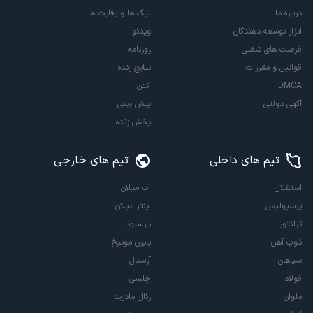
درباره ما
لیگ ها و رقابت ها
ابزار توسعه دهندگان
ویدئو
فرصت های شغلی
روزنامه
قوانین و مقررات
نتایج زنده
DMCA
آنتن
آگهی دولتی
پیش بینی
پخش زنده
تیم های داخلی
تیم های خارجی
استقلال
آث میلان
پرسپولیس
اینتر میلان
تراکتور
بارسلونا
ذوب آهن
بایرن مونیخ
سپاهان
آرسنال
فولاد
چلسی
ملوان
رئال مادرید