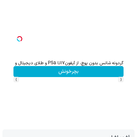
گردونه شانس بدون پوچ، از آیفون17تا PS5 و طلای دیجیتال و دلار🔥
بچرخونش
›
‹