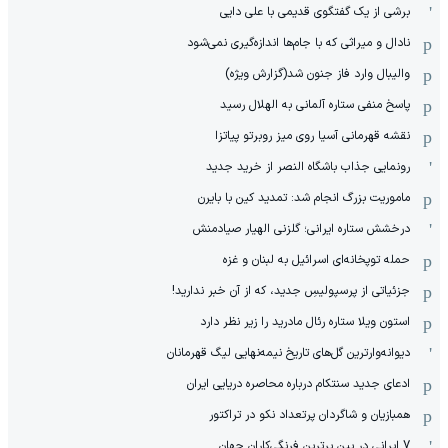
برشی از یک گفتگوی قدیمی با علی دایی
نادال و میراثی که با جام‌ها اندازه‌گیری نمی‌شود
والیبال وارد فاز جنون شد(گزارش ویژه)
پاسخ منفی ستاره آلمانی به الهلال رسید
نقشه قهرمانی آسیا روی میز روبرتو پیاتزا
رونمایی جذاب باشگاه النصر از خرید جدید
ماموریت بزرگ انجام شد: تمدید کین با بایرن
درخشش ستاره ایرانی؛ گلزنی الهیار صیادمنش
حمله توپخانه‌ای اسرائیل به لبنان و غزه
جزئیاتی از پرسپولیسِ جدید، که از آن ‌خبر ندارید!
استون ویلا ستاره رئال مادرید را زیر نظر دارد
دیوانه‌وارترین گل‌های تاریخ نیمه‌نهایی لیگ قهرمانان
ادعای جدید سنتکام درباره محاصره دریایی ایران
همبازیان و شاگردان پرتعداد نکو در تراکتور
7 ایرانی در بین برترین فرنگی‌کاران جهان