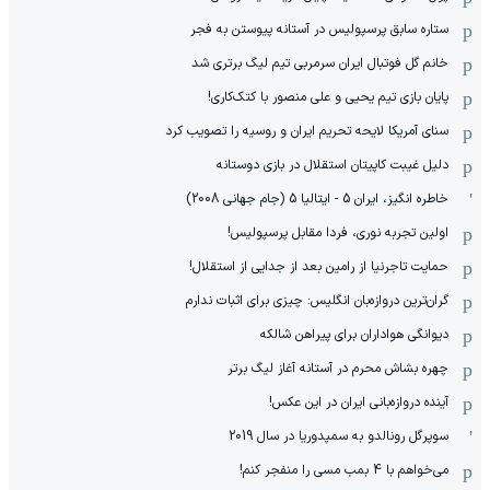
ستاره سابق پرسپولیس در آستانه پیوستن به فجر
خانم گل فوتبال ایران سرمربی تیم لیگ برتری شد
پایان بازی تیم یحیی و علی منصور با کتک‌کاری!
سنای آمریکا لایحه تحریم ایران و روسیه را تصویب کرد
دلیل غیبت کاپیتان استقلال در بازی دوستانه
خاطره انگیز، ایران 5 - ایتالیا 5 (جام جهانی 2008)
اولین تجربه نوری، فردا مقابل پرسپولیس!
حمایت تاجرنیا از رامین بعد از جدایی از استقلال!
گران‌ترین دروازه‌بان انگلیس: چیزی برای اثبات ندارم
دیوانگی هواداران برای پیراهن شالکه
چهره بشاش محرم در آستانه آغاز لیگ برتر
آینده دروازه‌بانی ایران در این عکس!
سوپرگل رونالدو به سمپدوریا در سال 2019
می‌خواهم با 4 بمب مسی را منفجر کنم!