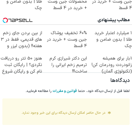
جین وست + خرید در
محصولات جین وست
طلا | بدون ضامن و
4 قسط
+ خرید در 4 قسط
چک
مطالب پیشنهادی
۱ میلیارد اعتبار خرید
60% تخفیف پوشاک
از بین بردن جای زخم
طلا | بدون ضامن و
جین وست + خرید در
های قدیمی، فقط در 3
چک
4 قسط
هفته!! (بدون لیزر و
جراحی)
1بار برای همیشه
این دکتر شیرازی کرم
هنوز 50 تتر رو دریافت
زانودردت رودرمان کن!
ترمیم زخم ایرانی را
نکردی؟ | رایگان ثبت
(تکنولوژی آلمان)
ساخت!!!
نام کن و رایگان شروع
◂پرسشنامه▸
کن!
دیدگاه‌ها
لطفا قبل از ارسال دیدگاه خود، حتما
قوانین و مقررات
را مطالعه فرمایید.
در حال حاضر امکان ارسال دیدگاه برای این
خبر
وجود ندارد.