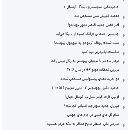
خاطره‌انگیز، منچستریونایتد2 - آرسنال 0
مقصد کاپیتان مس مشخص شد
آغاز فصل جدید النصر بدون رونالدو!
جانشین احتمالی فرانک کسیه از لالیگا می‌آید
بمب شبانه: رونالد آرائوخو به لیورپول پیوست!
شکست‌ناپذیرترین تیم آسیا
نیمار سه بار تا نزدیکی پیوستن به رئال پیش رفت
برترین لحظات موتو GP در سال 2026
دو خرید بعدی پرسپولیس مشخص شدند
خاطره انگیز، یوونتوس 2 - بایرن مونیخ 1 (2005)
اولین کارت قرمز نسل زد فوتبال جهان!
میزبان جدید سوپرجام اسپانیا کجاست؟
تمام گل های مسی در جام های جهانی
سازمان ملل: منتظر نتایج مذاکرات تنگه هرمز هستیم