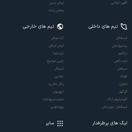
آگهی دولتی
پیش بینی
پخش زنده
تیم های داخلی
تیم های خارجی
استقلال
آث میلان
پرسپولیس
اینتر میلان
تراکتور
بارسلونا
ذوب آهن
بایرن مونیخ
سپاهان
آرسنال
فولاد
چلسی
ملوان
رئال مادرید
گل‌گهر
لیورپول
آلومینیوم اراک
منچستریونایتد
استقلال خوزستان
یوونتوس
لیگ های پرطرفدار
سایر