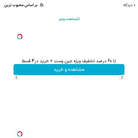
0
دیدگاه
بر اساس محبوب ترین
مشاهده بیشتر
تا 60 درصد تخفیف ویژه جین وست + خرید در4 قسط
تا %60 تخفیف محصولات جین وست + خرید در 4 
مشاهده و خرید
›
‹