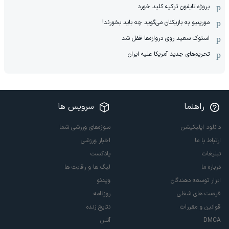
پروژه تایفون ترکیه کلید خورد
مورینیو به بازیکنان می‌گوید چه باید بخورند!
استوک سعید روی دروازه‌ها قفل شد
تحریم‌های جدید آمریکا علیه ایران
راهنما
سرویس ها
دانلود اپلیکیشن
سوژه‌های ورزشی شما
ارتباط با ما
اخبار ورزشی
تبلیغات
پادکست
درباره ما
لیگ ها و رقابت ها
ابزار توسعه دهندگان
ویدئو
فرصت های شغلی
روزنامه
قوانین و مقررات
نتایج زنده
DMCA
آنتن