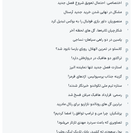
اختصاصی: احتمال تعویق شروع فصل جدید
مشکل در نهایی شدن خرید جدید آرسنال
منصوریان: داور بازی فوتبال را به بوکس تبدیل کرد
شکارچیان ثانیه‌ها، گل های لحظه آخر
یاسین در دو راهی سپاهان- نساجی
کانسلو در تمرین الهلال: رویای بارسا نابود شد؟
تراکتور دو هافبک در دروازه‌اش دارد!
استارت فصل جدید تنها نماینده البرز
گزینه جذاب پرسپولیس: اژدهای قرمز!
ستاره تیم ملی تکواندو خبرنگار شدند!
رسمی: قرارداد هافبک میلان فسخ شد
برترین گل های رونالدو نازاریو برای رئال مادرید
پزشکیان: چرا من و ترامپ توافق را امضا کردیم؟
تصاویری که باعث سردرد مهدی تارتار می‌شود!
پول سعودی ته کشید، پایان تاریک لیگ روشن!