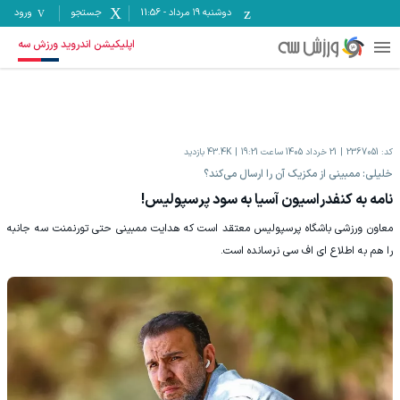
دوشنبه ۱۹ مرداد
-
11:56
جستجو
ورود
اپلیکیشن اندروید ورزش سه
کد:
2367051
21 خرداد 1405 ساعت 19:21
43.4K
بازدید
خلیلی: ممبینی از مکزیک آن را ارسال می‌کند؟
نامه به کنفدراسیون آسیا به سود پرسپولیس!
معاون ورزشی باشگاه پرسپولیس معتقد است که هدایت ممبینی حتی تورنمنت سه جانبه
را هم به اطلاع ای اف سی نرسانده است.