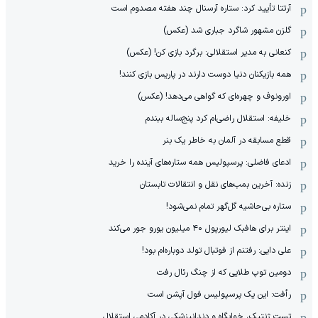
آرتتا تأیید کرد: ستاره آرسنال چند هفته مصدوم است
گلزن مشهور شاگرد جباری شد (عکس)
کنعانی به مدیر استقلالی: برگرد بازی کن! (عکس)
همه بازیکنان دنیا دوست دارند در پاریس بازی کنند!
اورونوف و چهره‌ای که گواهی می‌دهد! (عکس)
خلیفه: استقلال راضی‌ام کرد پنج‌ساله ببندم
قطع مسابقه در آلمان به خاطر یک بنر
ادعای فاضلی: پرسپولیس همه ستاره‌های آینده را خرید
زنده: آخرین بمب‌های نقل و انتقالات تابستان
ستاره بی‌حاشیه گل‌گهر تمام نمی‌شود!
اینتر برای هافبک لیورپول ۴۰ میلیون یورو جور می‌کند
علی دایی: رفتنم از فوتبال تولد دوباره‌ام بود!
دومین توپ طلایی که از چنگ رئال رفت
رأفت: این یک پرسپولیس فول آپشن است
تست ژنتیک، خوابگاه و دندانپزشکی در آکادمی استقلال