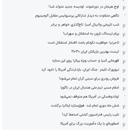
اوج هیجان در دورتموند: اودیسه جدید متولد شد!
نگاهی متفاوت به دیدار تدارکاتی پرسپولیس مقابل آلومینیوم
شب تاریخی والیبال آسیا: تاج‌گذاری خواهر و برادر
پیام ترسناک نازون به استقلال و سهراب!
تاجرنیا: موفقیت نکونام باعث افتخار استقلال است
لیست بهترین بازیکنان ایران 2030!
قهرمانی آسیا و حساب ویژه پیاتزا روی این ستاره
نیویورک تایمز: جنگ ایران، بازدارندگی آمریکا را نابود کرد
فروش رودری برای سیتی گران تمام می‌شود!
اعلام مسیر تیم ملی هندبال ایران در ناگویا
لواندوفسکی در آمریکا هم متوقف نمی‌شود
شش ماه دوری تمام شد: فوق‌ستاره ایتالیا برگشت
نایب رئیس فدراسیون کشتی استعفا کرد!
اسطوره‌ای با یک مأموریت بزرگ برای آمریکا