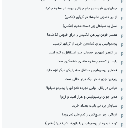
جوان‌ترین قهرمانان جام جهانی: ورود دو ستاره جدید
اولین تصویر عالیشاه در گل‌گهر (عکس)
نسل زد سپاهان زیر دست محرم (عکس)
همسر فودن پیراهن انگلیس را برای فروش گذاشت!
پرسپولیس برای ششمین خرید از گل‌گهر ترسید
در انتظار شهریور جنجالی بین استقلال و تیم امید
بارسا از تصمیم ستاره هلندی خشمگین است
فاضلی: پرسپولیس حداقل سه بازیکن دیگر لازم دارد
ربیعی: جای ما در لیگ برتر خالی است
هراس در رئال: اولین تجربه ناموفق با برناردو سیلوا!
مدیر جوان پرسپولیس و هزار امید و آرزو!
سیاوش یزدانی بلیت بغداد خرید
قربانی: چرا هیچ‌کس از تیم ملی نمی‌رود؟
تولد دوباره در پرسپولیس با بازوبند کاپیتانی! (عکس)