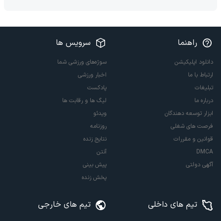
راهنما
سرویس ها
دانلود اپلیکیشن
سوژه‌های ورزشی شما
ارتباط با ما
اخبار ورزشی
تبلیغات
پادکست
درباره ما
لیگ ها و رقابت ها
ابزار توسعه دهندگان
ویدئو
فرصت های شغلی
روزنامه
قوانین و مقررات
نتایج زنده
DMCA
آنتن
آگهی دولتی
پیش بینی
پخش زنده
تیم های داخلی
تیم های خارجی