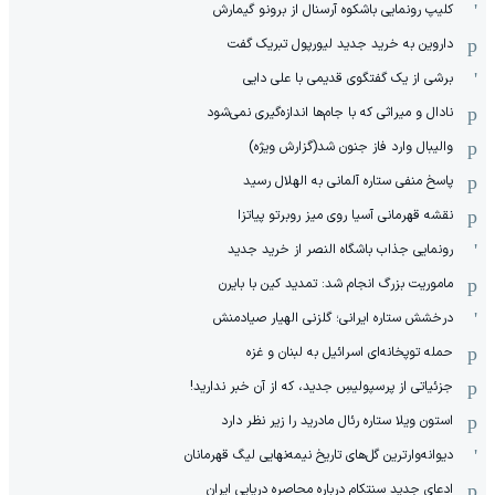
کلیپ رونمایی باشکوه آرسنال از برونو گیمارش
داروین به خرید جدید لیورپول تبریک گفت
برشی از یک گفتگوی قدیمی با علی دایی
نادال و میراثی که با جام‌ها اندازه‌گیری نمی‌شود
والیبال وارد فاز جنون شد(گزارش ویژه)
پاسخ منفی ستاره آلمانی به الهلال رسید
نقشه قهرمانی آسیا روی میز روبرتو پیاتزا
رونمایی جذاب باشگاه النصر از خرید جدید
ماموریت بزرگ انجام شد: تمدید کین با بایرن
درخشش ستاره ایرانی؛ گلزنی الهیار صیادمنش
حمله توپخانه‌ای اسرائیل به لبنان و غزه
جزئیاتی از پرسپولیسِ جدید، که از آن ‌خبر ندارید!
استون ویلا ستاره رئال مادرید را زیر نظر دارد
دیوانه‌وارترین گل‌های تاریخ نیمه‌نهایی لیگ قهرمانان
ادعای جدید سنتکام درباره محاصره دریایی ایران