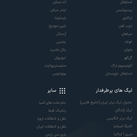
استقلال
آث میلان
پرسپولیس
اینتر میلان
تراکتور
بارسلونا
ذوب آهن
بایرن مونیخ
سپاهان
آرسنال
فولاد
چلسی
ملوان
رئال مادرید
گل‌گهر
لیورپول
آلومینیوم اراک
منچستریونایتد
استقلال خوزستان
یوونتوس
لیگ های پرطرفدار
سایر
جدول لیگ برتر ایران (خلیج فارس)
جام ملت های آسیا
لیگ آزادگان
رنکینگ فیفا
لیگ برتر انگلیس
نقل و انتقالات اروپا
لالیگا اسپانیا
نقل و انتقالات ایران
سری آ ایتالیا
پاری سن ژرمن