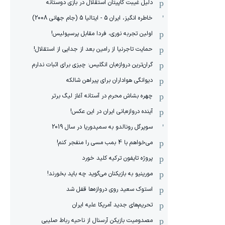
دلیل غیبت کاپیتان استقلال در بازی دوستانه
خاطره انگیز، ایران 5 - ایتالیا 5 (جام جهانی 2008)
اولین تجربه نوری، فردا مقابل پرسپولیس!
حمایت تاجرنیا از رامین بعد از جدایی از استقلال!
گران‌ترین دروازه‌بان انگلیس: چیزی برای اثبات ندارم
دیوانگی هواداران برای پیراهن شالکه
چهره بشاش محرم در آستانه آغاز لیگ برتر
آینده دروازه‌بانی ایران در این عکس!
سوپرگل رونالدو به سمپدوریا در سال 2019
می‌خواهم با 4 بمب مسی را منفجر کنم!
پروژه تایفون ترکیه کلید خورد
مورینیو به بازیکنان می‌گوید چه باید بخورند!
استوک سعید روی دروازه‌ها قفل شد
تحریم‌های جدید آمریکا علیه ایران
مصدومیت بازیکن آرسنال از ناحیه رباط صلیبی