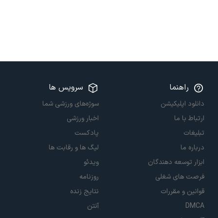
راهنما
سرویس ها
دانلود اپلیکیشن
سوژه‌های ورزشی شما
ارتباط با ما
اخبار ورزشی
تبلیغات
پادکست
درباره ما
لیگ ها و رقابت ها
ابزار توسعه دهندگان
ویدئو
فرصت های شغلی
روزنامه
قوانین و مقررات
نتایج زنده
DMCA
آنتن