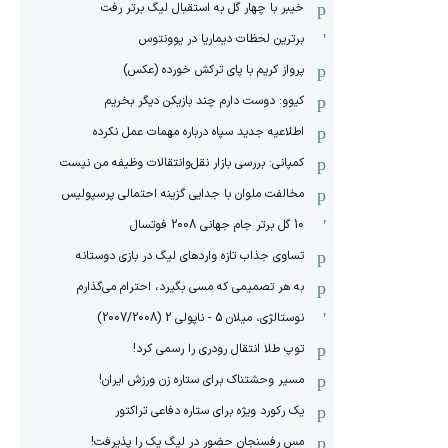
خیبر با چهار گل به استقبال لیگ برتر رفت
برترین لحظات دیماریا در یوونتوس
پرواز کریم با پای ترکش خورده (عکس)
کیوو: دوست دارم چند بازیکن دیگر بخریم
اطلاعیه جدید سپاه درباره مهمات عمل نکرده
کمپانی: بررسی بازار نقل‌وانتقالات وظیفه من نیست
مخالفت ملوان با جدایی گزینه احتمالی پرسپولیس
10 گل برتر جام جهانی 2008 فوتسال
تساوی جذاب تازه واردهای لیگ در بازی دوستانه
به هر تصمیمی که مسی بگیرد، احترام می‌گذارم
نوستالژی، میلان 5 - ناپولی 2 (2007/2008)
توپ طلا انتقال رودری را رسمی کرد!
مسیر وحشتناک برای ستاره زن ورزش ایران!
یک رکورد ویژه برای ستاره دفاعی تراکتور
مس رفسنجان حضور در لیگ یک را پذیرفت!