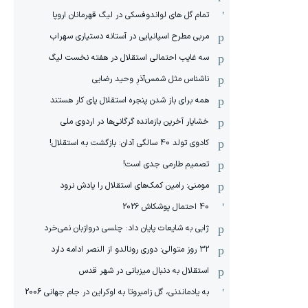
تمام گل های لواندوفسکی در لیگ قهرمانان اروپا
مربی مطرح اسپانیایی در آستانه دستیاری سهراب
سه غایب احتمالی استقلال در هفته نخست لیگ
ناشناس مثل شمس‌آذرِ وحید رضایی
همه برای باز شدن پنجره استقلال پای کار هستند
خشایار آخرین بازمانده گرگانی‌ها در اردوی ملی
کادوی تولد 40 سالگی آدان: بازگشت به استقلال!
تصمیم طارمی جدی است!
مومنی: رامین کمک‌های استقلال را یادش نرود
40 احتمال پوشکاش 2026
ژابی به شایعات پایان داد: چلسی دروازبان نمی‌خرد
۳۲ روز متوالی: دوری رونالدو از النصر ادامه دارد
استقلال به دنبال میزبانی در شهر قدس
به یادماندنی، گل زامبروتا به اوکراین در جام جهانی 2006