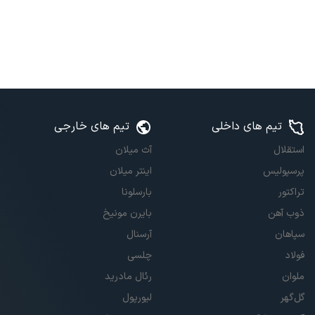
تیم های داخلی
تیم های خارجی
استقلال
آث میلان
پرسپولیس
اینتر میلان
تراکتور
بارسلونا
ذوب آهن
بایرن مونیخ
سپاهان
آرسنال
فولاد
چلسی
ملوان
رئال مادرید
گل‌گهر
لیورپول