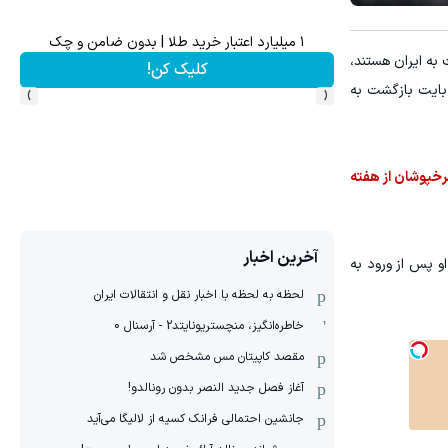
۱ میلیارد اعتبار خرید طلا | بدون ضامن و چک
ش سهام گوگل سود کسب کنی؟
به ایران هستند،
کلیک کن!
›
‹
بایت بازگشت به
سرخپوشان از هفته
آخرین اخبار
او پس از ورود به
لحظه به لحظه با اخبار نقل و انتقالات ایران
خاطره‌انگیز، منچستریونایتد2 - آرسنال 0
مقصد کاپیتان مس مشخص شد
آغاز فصل جدید النصر بدون رونالدو!
جانشین احتمالی فرانک کسیه از لالیگا می‌آید