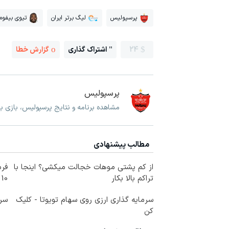
پرسپولیس
لیگ برتر ایران
تیوی بیفوما
24
اشتراک گذاری
گزارش خطا
پرسپولیس
مشاهده برنامه و نتایج پرسپولیس، بازی 
مطالب پیشنهادی
از کم پشتی موهات خجالت میکشی؟ اینجا با
فرم
تراکم بالا بکار
10 سال جوانتر شو😍
سرمایه گذاری ارزی روی سهام تویوتا - کلیک
سرم
کن