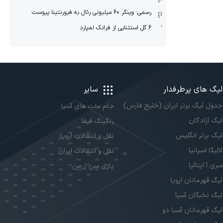
رسمی: وینگر 60 میلیونی رئال به فیورنتینا پیوست
6 گل استثنایی از فرانک لمپارد
لیگ های پرطرفدار
سایر
جدول لیگ برتر ایران (خلیج فارس)
جام ملت های آسیا
لیگ آزادگان
رنکینگ فیفا
لیگ برتر انگلیس
نقل و انتقالات اروپا
لالیگا اسپانیا
نقل و انتقالات ایران
سری آ ایتالیا
پاری سن ژرمن
لیگ قهرمانان اروپا
لیگ نخبگان آسیا
لیگ قهرمانان آسیا دو