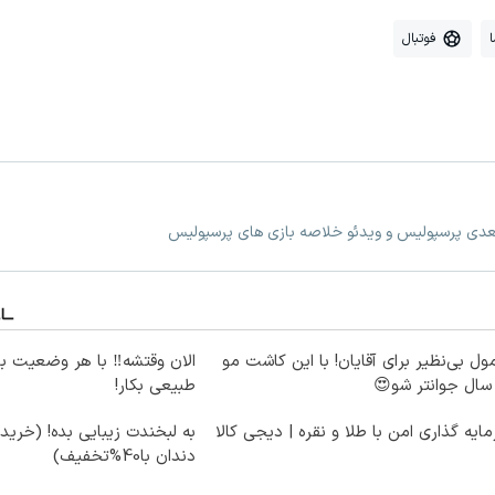
فوتبال
بعدی پرسپولیس و ویدئو خلاصه بازی های پرسپولیس
ول بی‌نظیر برای آقایان! با این کاشت مو
الان وقتشه‼️ با هر وضعیت ب
طبیعی بکار!
ایه گذاری امن با طلا و نقره | دیجی کالا
به لبخندت زیبایی بده! (خرید
دندان با40%تخفیف)