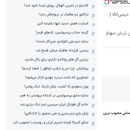
کانسلو در تمرین الهلال: رویای بارسا نابود شد؟
یجی‌کالا (
تراکتور دو هافبک در دروازه‌اش دارد!
استارت فصل جدید تنها نماینده البرز
گزینه جذاب پرسپولیس: اژدهای قرمز!
تن ارزش سهام
ستاره تیم ملی تکواندو خبرنگار شدند!
رسمی: قرارداد هافبک میلان فسخ شد
برترین گل های رونالدو نازاریو برای رئال مادرید
پزشکیان: چرا من و ترامپ توافق را امضا کردیم؟
تصاویری که باعث سردرد مهدی تارتار می‌شود!
پول سعودی ته کشید، پایان تاریک لیگ روشن!
ستاره سابق پرسپولیس در آستانه پیوستن به فجر
خانم گل فوتبال ایران سرمربی تیم لیگ برتری شد
پایان بازی تیم یحیی و علی منصور با کتک‌کاری!
سنای آمریکا لایحه تحریم ایران و روسیه را تصویب کرد