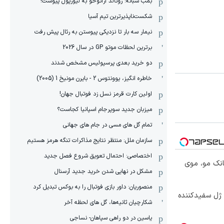
بمب شبانه: رونالد آرائوخو به لیورپول پیوست!
شکست‌ناپذیرترین تیم آسیا
نیمار سه بار تا نزدیکی پیوستن به رئال پیش رفت
برترین لحظات موتو GP در سال 2026
دو خرید بعدی پرسپولیس مشخص شدند
خاطره انگیز، یوونتوس 2 - بایرن مونیخ 1 (2005)
اولین کارت قرمز نسل زد فوتبال جهان!
میزبان جدید سوپرجام اسپانیا کجاست؟
تمام گل های مسی در جام های جهانی
سازمان ملل: منتظر نتایج مذاکرات تنگه هرمز هستیم
اختصاصی: احتمال تعویق شروع فصل جدید
انک مو، موی
مشکل در نهایی شدن خرید جدید آرسنال
منصوریان: داور بازی فوتبال را به بوکس تبدیل کرد
 ژل سفیدکننده
شکارچیان ثانیه‌ها، گل های لحظه آخر
یاسین در دو راهی سپاهان- نساجی