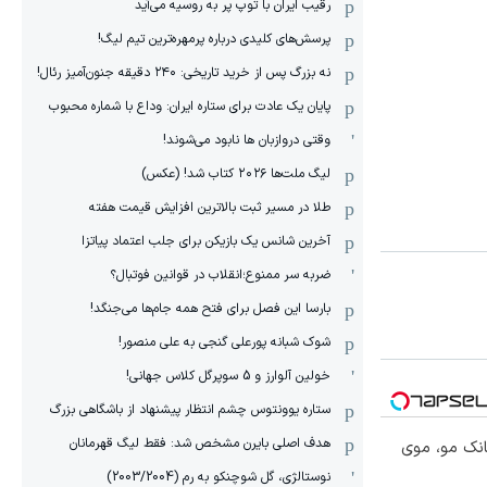
رقیب ایران با توپ پر به روسیه می‌آید
پرسش‌های کلیدی درباره پرمهره‌ترین تیم لیگ!
نه بزرگ پس از خرید تاریخی: ۲۴۰ دقیقه جنون‌آمیز رئال!
پایان یک عادت برای ستاره ایران: وداع با شماره محبوب
وقتی دروازبان ها نابود می‌شوند!
لیگ ملت‌ها ٢٠٢۶ کتاب شد! (عکس)
طلا در مسیر ثبت بالاترین افزایش قیمت هفته
آخرین شانس یک بازیکن برای جلب اعتماد پیاتزا
ضربه سر ممنوع؛انقلاب در قوانین فوتبال؟
بارسا این فصل برای فتح همه جام‌ها می‌جنگد!
شوک شبانه پورعلی گنجی به علی منصور!
خولین آلوارز و 5 سوپرگل کلاس جهانی!
ستاره یوونتوس چشم انتظار پیشنهاد از باشگاهی بزرگ
هدف اصلی بایرن مشخص شد: فقط لیگ قهرمانان
انک مو، موی
نوستالژی، گل شوچنکو به رم (2003/2004)