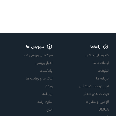
راهنما
سرویس ها
دانلود اپلیکیشن
سوژه‌های ورزشی شما
ارتباط با ما
اخبار ورزشی
تبلیغات
پادکست
درباره ما
لیگ ها و رقابت ها
ابزار توسعه دهندگان
ویدئو
فرصت های شغلی
روزنامه
قوانین و مقررات
نتایج زنده
DMCA
آنتن