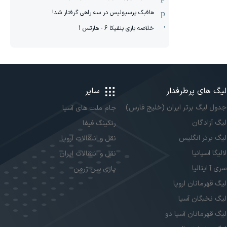
هافبک پرسپولیس در سه راهی گرفتار شد!
خلاصه بازی بنفیکا 6 - هارتس 1
لیگ های پرطرفدار
سایر
جدول لیگ برتر ایران (خلیج فارس)
جام ملت های آسیا
لیگ آزادگان
رنکینگ فیفا
لیگ برتر انگلیس
نقل و انتقالات اروپا
لالیگا اسپانیا
نقل و انتقالات ایران
سری آ ایتالیا
پاری سن ژرمن
لیگ قهرمانان اروپا
لیگ نخبگان آسیا
لیگ قهرمانان آسیا دو