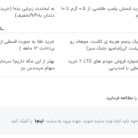
خرید شمش پلمپ طلاسی، از ۰.۵ گرم تا ۱۰
به لبخندت زیبایی بده! (خرید
دندان با40%تخفیف)
یک پنجم هزینه ی کاشت، موهات رو
خرید طلا به صورت قسطی از د
پشت کن(شامپو جلبک سبز)
پرداخت 12 ماهه )
جشنواره فروش مودم های LTE ‼️ خرید
بهتر از این مگه داریم؟ سرمای
ی با اسنپ‌پی
سهام مرسدس بنز
را مطالعه فرمایید.
خود باید ابتدا وارد سایت شوید. جهت ورود به سایت
اینجا
را کلیک کنید