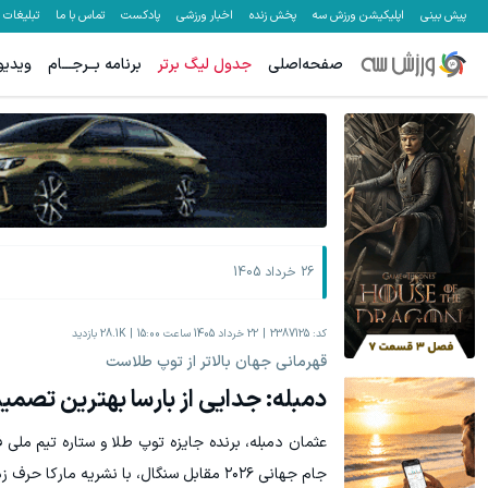
پیش بینی
اپلیکیشن ورزش سه
پخش زنده
اخبار ورزشی
پادکست
تماس با ما
تبلیغات
صفحه‌اصلی
جدول لیگ برتر
برنامه بــرجـــام
ویدیو
26 خرداد 1405
کد:
2387125
22 خرداد 1405 ساعت 15:00
28.1K
بازدید
قهرمانی جهان بالاتر از توپ طلاست
دمبله: جدایی از بارسا بهترین تصمیم
عثمان دمبله، برنده جایزه توپ طلا و ستاره تیم ملی 
جام جهانی ۲۰۲۶ مقابل سنگال، با نشریه مارکا حرف زد.