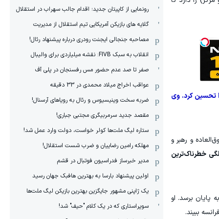
کز) را دارد تا
رونمایی از کاپیتان جدید؛ اقدام جالب سهراب در استقلال
گلایه های بازیکن آمریکایی تیم استقلال از مدیریت
مصاحبه جنجالی ایجنت رودری درباره پیشنهاد رئال!
انقلاب به سبک FIVB: نقشه میلیاردی برای والیبال
صفر تا صد عدم حضور مس رفسنجان در پلی آف
عواقب اخراج میلاد محمدی در 33 دقیقه
را تحسین کرد. وی
ضربه سخت وینیسیوس و رئال به رویاهای آرسنال!
مقصد جدید سرمربیگری مجتبی جباری!
ستاره لیگ ملت‌ها کولر خواست، دولت وارد عمل شد!
‌العاده و رهبر و
مهلکه رامین رضاییان و ضرب شست استقلال!
 لیونل مسی گفت که سن و سال چیزی را تغییر نمی‌دهد و مسی حتی در ۳۸ سالگی خطرناک‌ترین
مدیر خبرساز فدراسیون فوتبال در قشم
اولین پیشنهاد بارسا به بهترین هافبک جهان رسید
یک ژاپنی مشهور جایگزین بهترین بازیکن لیگ ملت‌ها
ه پایان برسد. او
سوپراستاری که در یک کلام "حیف" شد!
انسه ببیند.