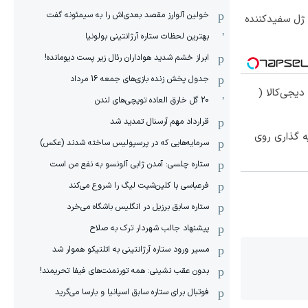
خولین آلوارز مقصد بعدی‌اش را به سیمئونه گفت
 ژل سفیدکننده
بهترین لحظات ستاره آرژانتینی بولونیا
ابراز خشم شدید هواداران رئال زیر پست دیومانده!
جدول پخش زنده بازی‌های جمعه 16 مرداد
یجی‌کالا (
20 گل خارق العاده توپچی‌های لندن
قرارداد مهم آرسنال تمدید شد
ه گذاری روی
سرمایه‌هایی که در پرسپولیس ساخته شدند (عکس)
ستاره چلسی: آمدن ژابی آلونسو به نفع من است
فرعباسی با کلین‌شیت لیگ را شروع می‌کند
ستاره سابق برزیل در انگلیس باشگاه می‌خرد
پیشنهاد جالب شهردار ترک به صلاح
مسیر ورود ستاره آرژانتینی به اتلتیکو هموار شد
بدون عقب نشینی: همه تورنمنت‌های فیفا تحریمند!
فوتبال برای ستاره سابق اسپانیا و بارسا می‌گرید