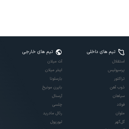
تیم های داخلی
تیم های خارجی
استقلال
آث میلان
پرسپولیس
اینتر میلان
تراکتور
بارسلونا
ذوب آهن
بایرن مونیخ
سپاهان
آرسنال
فولاد
چلسی
ملوان
رئال مادرید
گل‌گهر
لیورپول