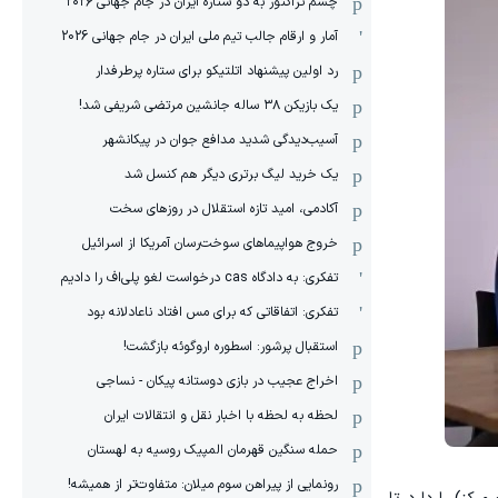
چشم تراکتور به دو ستاره ایران در جام جهانی ۲۰۲۶
آمار و ارقام جالب تیم ملی ایران در جام جهانی 2026
رد اولین پیشنهاد اتلتیکو برای ستاره پرطرفدار
یک بازیکن ۳۸ ساله جانشین مرتضی شریفی شد!
آسیب‌دیدگی شدید مدافع جوان در پیکانشهر
یک خرید لیگ برتری دیگر هم کنسل شد
آکادمی، امید تازه استقلال در روزهای سخت
خروج هواپیماهای سوخت‌رسان آمریکا از اسرائیل
تفکری: به دادگاه cas درخواست لغو پلی‌اف را دادیم
تفکری: اتفاقاتی که برای مس افتاد ناعادلانه بود
استقبال پرشور: اسطوره اروگوئه بازگشت!
اخراج عجیب در بازی دوستانه پیکان - نساجی
لحظه به لحظه با اخبار نقل و انتقالات ایران
حمله سنگین قهرمان المپیک روسیه به لهستان
رونمایی از پیراهن سوم میلان: متفاوت‌تر از همیشه!