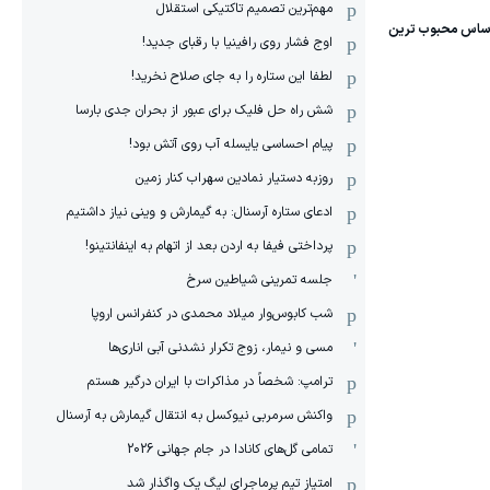
مهم‌ترین تصمیم تاکتیکی استقلال
اوج فشار روی رافینیا با رقبای جدید!
لطفا این ستاره را به جای صلاح نخرید!
شش راه حل فلیک برای عبور از بحران جدی بارسا
پیام احساسی یایسله آب روی آتش بود!
روزبه دستیار نمادین سهراب کنار زمین
ادعای ستاره آرسنال: به گیمارش و وینی نیاز داشتیم
پرداختی فیفا به اردن بعد از اتهام به اینفانتینو!
جلسه تمرینی شیاطین سرخ
شب کابوس‌وار میلاد محمدی در کنفرانس اروپا
مسی و نیمار، زوج تکرار نشدنی آبی اناری‌ها
ترامپ: شخصاً در مذاکرات با ایران درگیر هستم
واکنش سرمربی نیوکسل به انتقال گیمارش به آرسنال
تمامی گل‌های کانادا در جام جهانی 2026
امتیاز تیم پرماجرای لیگ یک واگذار شد