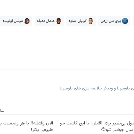
پاری سن ژرمن
کیلیان امباپه
عثمان دمبله
میشل اولیسه
ی بارسلونا و ویدئو خلاصه بازی های بارسلونا
ول بی‌نظیر برای آقایان! با این کاشت مو
الان وقتشه‼️ با هر وضعیت ب
طبیعی بکار!