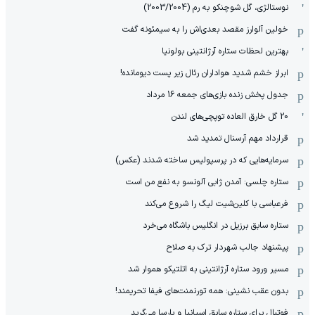
نوستالژی، گل شوچنکو به رم (2003/2004)
خولین آلوارز مقصد بعدی‌اش را به سیمئونه گفت
بهترین لحظات ستاره آرژانتینی بولونیا
ابراز خشم شدید هواداران رئال زیر پست دیومانده!
جدول پخش زنده بازی‌های جمعه 16 مرداد
20 گل خارق العاده توپچی‌های لندن
قرارداد مهم آرسنال تمدید شد
سرمایه‌هایی که در پرسپولیس ساخته شدند (عکس)
ستاره چلسی: آمدن ژابی آلونسو به نفع من است
فرعباسی با کلین‌شیت لیگ را شروع می‌کند
ستاره سابق برزیل در انگلیس باشگاه می‌خرد
پیشنهاد جالب شهردار ترک به صلاح
مسیر ورود ستاره آرژانتینی به اتلتیکو هموار شد
بدون عقب نشینی: همه تورنمنت‌های فیفا تحریمند!
فوتبال برای ستاره سابق اسپانیا و بارسا می‌گرید