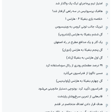
امتیاز تیم پرماجرای لیگ یک واگذار شد
هافبک پرسپولیس در سه راهی گرفتار شد!
خلاصه بازی بنفیکا 6 - هارتس 1
تبریک جالب تونی کروس به وینیسیوس
گل ششم بنفیکا به هارتس (شلدروپ)
یک گلر و یک مدافع مطرح در راه اصفهان
گل پنجم بنفیکا به هارتس (دوران)
گل اول هارتس به بنفیکا (رناد)
۹۹ درصد مطمئنم رودری از رئال سوءاستفاده کرد
مسیر ناگویا از فدراسیون می‌گذرد
گل چهارم بنفیکا به هارتس (پاولیدیس)
فدراسیون تأیید کرد: بونوچی دستیار مانچینی می‌شود
قاب‌هایی از تمرین سرخ‌پوشان پایتخت
هدف قرار دادن اهداف متخاصم در قشم