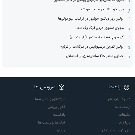
‏تمرینات نفس‌گیر سرمربی یونانی در تالار مشحون
بازی دوستانه بارسلونا لغو شد
اولین روز ویکتور مونیوز در ترکیب لیورپولی‌ها
مجری مشهور مربی لیگ یک شد
گل سوم بنفیکا به هارتس (پاولیدیس)
اولین تمرین پرسپولیس در بازگشت از ترکیه
جدایی سنتر ۲۱۸ سانتی‌متری از استقلال
راهنما
سرویس ها
دانلود اپلیکیشن
سوژه‌های ورزشی شما
ارتباط با ما
اخبار ورزشی
تبلیغات
پادکست
درباره ما
لیگ ها و رقابت ها
ابزار توسعه دهندگان
ویدئو