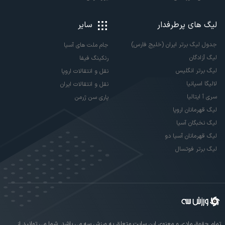
لیگ های پرطرفدار
سایر
جدول لیگ برتر ایران (خلیج فارس)
جام ملت های آسیا
لیگ آزادگان
رنکینگ فیفا
لیگ برتر انگلیس
نقل و انتقالات اروپا
لالیگا اسپانیا
نقل و انتقالات ایران
سری آ ایتالیا
پاری سن ژرمن
لیگ قهرمانان اروپا
لیگ نخبگان آسیا
لیگ قهرمانان آسیا دو
لیگ برتر فوتسال
تمام حقوق مادی و معنوی این سایت متعلق به ورزش سه می باشد. شما می توانید از