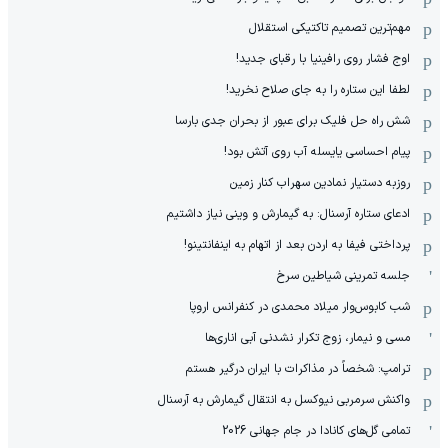
مهم‌ترین تصمیم تاکتیکی استقلال
اوج فشار روی رافینیا با رقبای جدید!
لطفا این ستاره را به جای صلاح نخرید!
شش راه حل فلیک برای عبور از بحران جدی بارسا
پیام احساسی یایسله آب روی آتش بود!
روزبه دستیار نمادین سهراب کنار زمین
ادعای ستاره آرسنال: به گیمارش و وینی نیاز داشتیم
پرداختی فیفا به اردن بعد از اتهام به اینفانتینو!
جلسه تمرینی شیاطین سرخ
شب کابوس‌وار میلاد محمدی در کنفرانس اروپا
مسی و نیمار، زوج تکرار نشدنی آبی اناری‌ها
ترامپ: شخصاً در مذاکرات با ایران درگیر هستم
واکنش سرمربی نیوکسل به انتقال گیمارش به آرسنال
تمامی گل‌های کانادا در جام جهانی 2026