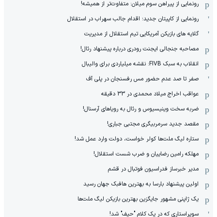
رونمایی از پیراهن سوم میلان: متفاوت‌تر از همیشه!
رونمایی از کاپیتان جدید؛ اقدام جالب سهراب در استقلال
گلایه های بازیکن آمریکایی تیم استقلال از مدیریت
مصاحبه جنجالی ایجنت رودری درباره پیشنهاد رئال!
انقلاب به سبک FIVB: نقشه میلیاردی برای والیبال
صفر تا صد عدم حضور مس رفسنجان در پلی آف
عواقب اخراج میلاد محمدی در 33 دقیقه
ضربه سخت وینیسیوس و رئال به رویاهای آرسنال!
مقصد جدید سرمربیگری مجتبی جباری!
ستاره لیگ ملت‌ها کولر خواست، دولت وارد عمل شد!
مهلکه رامین رضاییان و ضرب شست استقلال!
مدیر خبرساز فدراسیون فوتبال در قشم
اولین پیشنهاد بارسا به بهترین هافبک جهان رسید
یک ژاپنی مشهور جایگزین بهترین بازیکن لیگ ملت‌ها
سوپراستاری که در یک کلام "حیف" شد!