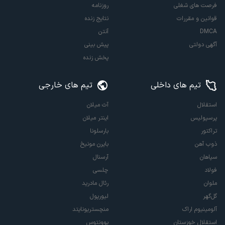
فرصت های شغلی
روزنامه
قوانین و مقررات
نتایج زنده
DMCA
آنتن
آگهی دولتی
پیش بینی
پخش زنده
تیم های داخلی
تیم های خارجی
استقلال
آث میلان
پرسپولیس
اینتر میلان
تراکتور
بارسلونا
ذوب آهن
بایرن مونیخ
سپاهان
آرسنال
فولاد
چلسی
ملوان
رئال مادرید
گل‌گهر
لیورپول
آلومینیوم اراک
منچستریونایتد
استقلال خوزستان
یوونتوس