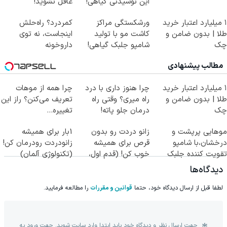
این نوشیدنی گیاهی!
غافل نشوید!
کلیک جهت خرید
40%تخفیف
۱ میلیارد اعتبار خرید
ورشکستگی مراکز
کمردرد؟ راه‌حلش
طلا | بدون ضامن و
کاشت مو با تولید
اینجاست، نه توی
چک
شامپو جلبک گیاهی!
داروخونه
مطالب پیشنهادی
۱ میلیارد اعتبار خرید
چرا هنوز داری با درد
چرا همه از موهات
طلا | بدون ضامن و
راه میری؟ وقتی راه
تعریف می‌کنن؟ راز این
چک
درمان جلو پاته!
تغییره...
موهایی پرپشت و
زانو دردت رو بدون
1بار برای همیشه
درخشان،با شامپو
قرص برای همیشه
زانودردت رودرمان کن!
تقویت کننده جلبک
خوب کن! (قدم اول،
(تکنولوژی آلمان)
پرسش‌نامه)
◂پرسشنامه▸
دیدگاه‌ها
لطفا قبل از ارسال دیدگاه خود، حتما
قوانین و مقررات
را مطالعه فرمایید.
جهت ارسال نظر و دیدگاه خود باید ابتدا وارد سایت شوید. جهت ورود به