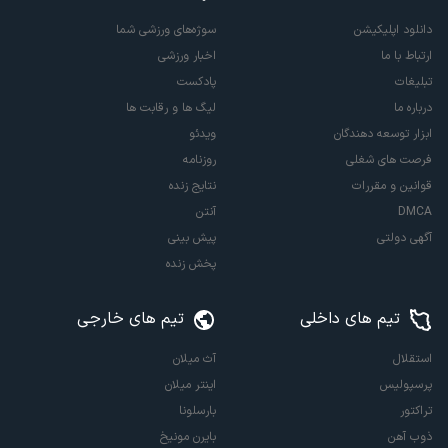
دانلود اپلیکیشن
سوژه‌های ورزشی شما
ارتباط با ما
اخبار ورزشی
تبلیغات
پادکست
درباره ما
لیگ ها و رقابت ها
ابزار توسعه دهندگان
ویدئو
فرصت های شغلی
روزنامه
قوانین و مقررات
نتایج زنده
DMCA
آنتن
آگهی دولتی
پیش بینی
پخش زنده
تیم های داخلی
تیم های خارجی
استقلال
آث میلان
پرسپولیس
اینتر میلان
تراکتور
بارسلونا
ذوب آهن
بایرن مونیخ