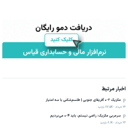
اخبار مرتبط
مکزیک ۲-۰ آفریقای جنوبی | طلسم‌شکنی با سه امتیاز
22 خرداد
-
87.5K
بازدید
سرمربی مکزیک: راضی نیستم، باید ۴-۰ می‌بردیم
22 خرداد
-
8.1K
بازدید