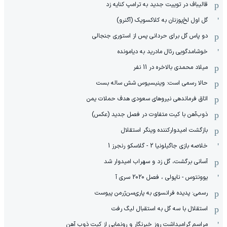
قالیباف در توییت جدید به ترامپ کنایه زد
گل اول لخ‌پوزنان به کلاکسویک (آگنرو)
دو پاس گل برای حردانی پس از استوری جنجالی
خوشامدگویی رئال مادرید به دیامونده
میلاد محمدی بالاخره در 11 نفر
حالا رسمی است: وینیسیوس شش ساله بست
اتاق فرماندهی نیروهای سعودی هدف حملات یمن
ذوب‌آهن با کیت متفاوت در فصل جدید (عکس)
بازگشت امیدوارکننده وینگر استقلال
خلاصه بازی جاگیلونیا 2 - گلاسکو رنجرز 1
آسانی برگشت، گل زد و سهراب امیدوار شد
یوونتوس - ناپولی ، فصل 2020 سری آ
رسمی: پدیده فرانسوی به پاری‌سن‌ژرمن پیوست
استقلال با سه گل به استقبال لیگ رفت
مراسم گرامیداشت روز خبرنگار و رونمایی از کیت ذوب آهن