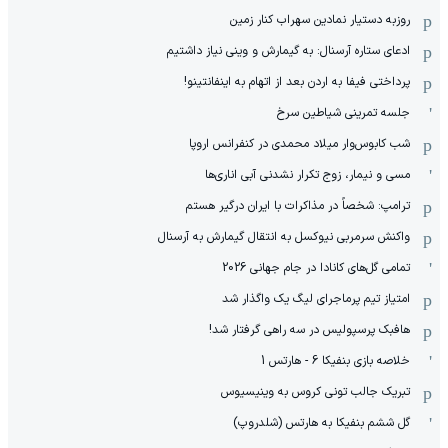
روزبه دستیار نمادین سهراب کنار زمین
ادعای ستاره آرسنال: به گیمارش و وینی نیاز داشتیم
پرداختی فیفا به اردن بعد از اتهام به اینفانتینو!
جلسه تمرینی شیاطین سرخ
شب کابوس‌وار میلاد محمدی در کنفرانس اروپا
مسی و نیمار، زوج تکرار نشدنی آبی اناری‌ها
ترامپ: شخصاً در مذاکرات با ایران درگیر هستم
واکنش سرمربی نیوکسل به انتقال گیمارش به آرسنال
تمامی گل‌های کانادا در جام جهانی 2026
امتیاز تیم پرماجرای لیگ یک واگذار شد
هافبک پرسپولیس در سه راهی گرفتار شد!
خلاصه بازی بنفیکا 6 - هارتس 1
تبریک جالب تونی کروس به وینیسیوس
گل ششم بنفیکا به هارتس (شلدروپ)