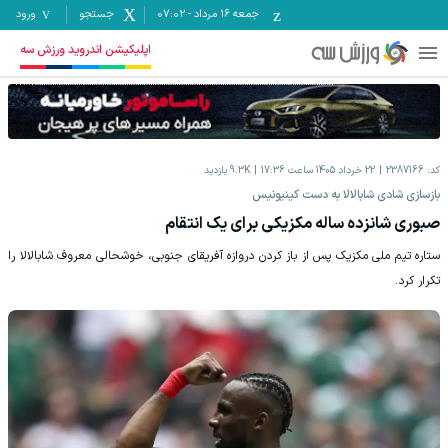
جمعه ۱۶ مرداد
-
07:02
جستجو
ورود
اپلیکیشن اندروید ورزش سه
کد:
2387166
22 خرداد 1405 ساعت 17:36
9.3K
بازدید
بازسازی شادی شابالالا به دست کینیونیس
صبوری شانزده ساله مکزیکی برای یک انتقام
ستاره تیم ملی مکزیک پس از باز کردن دروازه آفریقای جنوبی، خوشحالی معروف شابالالا را
تکرار کرد.