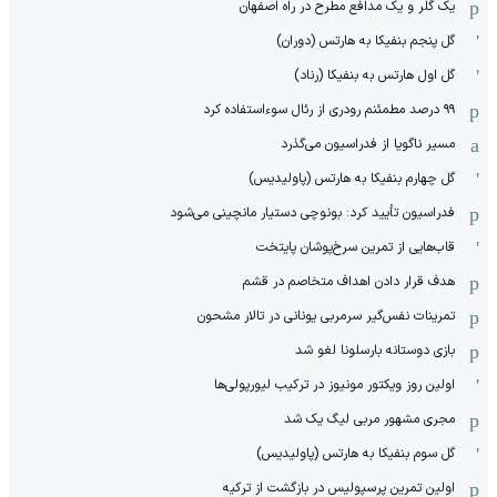
یک گلر و یک مدافع مطرح در راه اصفهان
گل پنجم بنفیکا به هارتس (دوران)
گل اول هارتس به بنفیکا (رناد)
۹۹ درصد مطمئنم رودری از رئال سوءاستفاده کرد
مسیر ناگویا از فدراسیون می‌گذرد
گل چهارم بنفیکا به هارتس (پاولیدیس)
فدراسیون تأیید کرد: بونوچی دستیار مانچینی می‌شود
قاب‌هایی از تمرین سرخ‌پوشان پایتخت
هدف قرار دادن اهداف متخاصم در قشم
‏تمرینات نفس‌گیر سرمربی یونانی در تالار مشحون
بازی دوستانه بارسلونا لغو شد
اولین روز ویکتور مونیوز در ترکیب لیورپولی‌ها
مجری مشهور مربی لیگ یک شد
گل سوم بنفیکا به هارتس (پاولیدیس)
اولین تمرین پرسپولیس در بازگشت از ترکیه