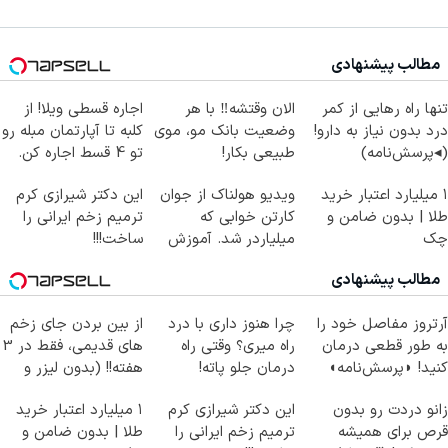
مطالب پیشنهادی
تنها راه رهایی از کمر
الان وقتشه‼️ با هر
اجاره‌ قسطی ویلا! از
درد بدون نیاز به دارو!
وضعیت بانک مو، موی
کلبه تا آپارتمان مبله رو
(◂پرسش‌نامه)
طبیعی بکار!
تو 4 قسط اجاره کن.
۱ میلیارد اعتبار خرید
ویدیو هولناک از جوان
این دکتر شیرازی کرم
طلا | بدون ضامن و
کارتن خوابی که
ترمیم زخم ایرانی را
چک
میلیاردر شد. آموزش
ساخت!!!
رایگان
مطالب پیشنهادی
آرتروز مفاصل خود را
چرا هنوز داری با درد
از بین بردن جای زخم
به طور قطعی درمان
راه میری؟ وقتی راه
های قدیمی، فقط در 3
کنید! ◗پرسش‌نامه◖
درمان جلو پاته!
هفته!! (بدون لیزر و
جراحی)
زانو دردت رو بدون
این دکتر شیرازی کرم
۱ میلیارد اعتبار خرید
قرص برای همیشه
ترمیم زخم ایرانی را
طلا | بدون ضامن و