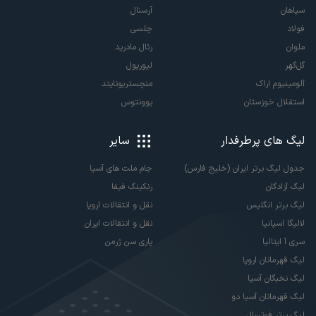
سپاهان
آرسنال
فولاد
چلسی
ملوان
رئال مادرید
گل‌گهر
لیورپول
آلومینیوم اراک
منچستریونایتد
استقلال خوزستان
یوونتوس
لیگ های پرطرفدار
سایر
جدول لیگ برتر ایران (خلیج فارس)
جام ملت های آسیا
لیگ آزادگان
رنکینگ فیفا
لیگ برتر انگلیس
نقل و انتقالات اروپا
لالیگا اسپانیا
نقل و انتقالات ایران
سری آ ایتالیا
پاری سن ژرمن
لیگ قهرمانان اروپا
لیگ نخبگان آسیا
لیگ قهرمانان آسیا دو
لیگ برتر فوتسال