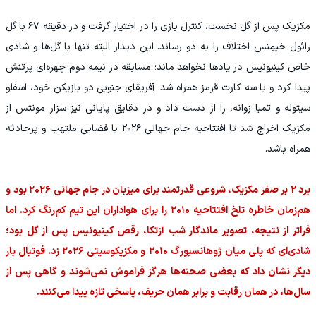
مکزیک پس از گل نخست، کنترل بازی را در اختیار گرفت و در دقیقه ۶۷ با گل
رائول خیمِنس اختلاف را به دو رساند. این دیدار البته تنها با گل‌ها و شادی
خاص کینیونیس در یادها نخواهد ماند؛ مسابقه در نیمه دوم چهره‌ای پرتنش
پیدا کرد و با سه کارت قرمز همراه شد. آفریقای جنوبی دو بازیکن خود، اسفلو
سیتوله و تمبا زوانه، را از دست داد و در دقایق پایانی نیز سزار مونتس از
مکزیک اخراج شد تا افتتاحیه جام جهانی ۲۰۲۶ با فضایی ملتهب و پرحادثه
همراه باشد.
برد ۲ بر صفر مکزیک، شروعی قدرتمند برای میزبان در جام جهانی ۲۰۲۶ بود و
هم‌زمان خاطره تلخ افتتاحیه ۲۰۱۰ را برای هواداران این تیم کم‌رنگ کرد. اما
فراتر از نتیجه، تصویر ماندگار شب آزتکا، رقص کینیونیس پس از گل بود؛
شادی‌ای که پلی میان ژوهانسبورگ ۲۰۱۰ و مکزیکوسیتی ۲۰۲۶ زد. فوتبال بار
دیگر نشان داد که بعضی صحنه‌ها هرگز فراموش نمی‌شوند و گاهی پس از
سال‌ها، در همان رقابت و برابر همان حریف، پاسخی تازه پیدا می‌کنند.