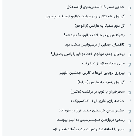
جدایی سنتر ۲۱۸ سانتی‌متری از استقلال
گل اول بشیکتاش برابر هرادک کرالوو توسط کلیچسوی
گل دوم بنفیکا به هارتس (آرائوخو)
بشیکتاش برابر هرادک کرالوو 10 نفره شد!
کاظمیان: جدایی از پرسپولیس سخت بود
بیخیال جذب مهاجم: فقط توافق با رامین رضاییان!
مربی سابق میلان از دنیا رفت
پیروزی اروپایی آبی‌ها با گلزنی جانشین اللهیار
گل اول بنفیکا به هارتس (سیلوا)
سحرخیزان با توپ پر برگشت (عکس)
خلاصه بازی لخ‌پوزنان 1 - کلاکسویک 0
حضور سریع خریدهای جدید فراز در خرم آباد
رسمی: دروازه‌بان منچسترسیتی به لیدز پیوست
خیبر با اضافه شدن نفرات جدید، آماده فصل تازه