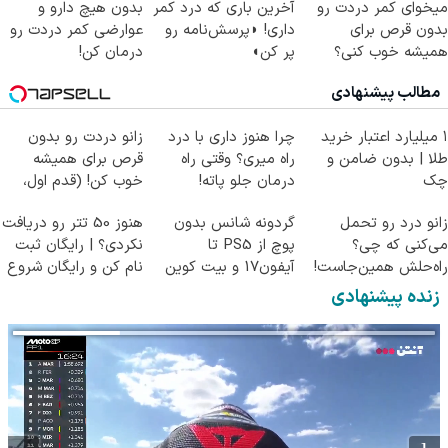
میخوای کمر دردت رو
آخرین باری که درد کمر
بدون هیچ دارو و
بدون قرص برای
داری! ◗پرسش‌نامه رو
عوارضی کمر دردت رو
همیشه خوب کنی؟
پر کن◖
درمان کن!
(◂پرسش‌نامه رو پر
(پرسش‌نامه)
مطالب پیشنهادی
کن)
۱ میلیارد اعتبار خرید
چرا هنوز داری با درد
زانو دردت رو بدون
طلا | بدون ضامن و
راه میری؟ وقتی راه
قرص برای همیشه
چک
درمان جلو پاته!
خوب کن! (قدم اول،
پرسش‌نامه)
زانو درد رو تحمل
گردونه شانس بدون
هنوز 50 تتر رو دریافت
می‌کنی که چی؟
پوچ از PS5 تا
نکردی؟ | رایگان ثبت
راه‌حلش همین‌جاست!
آیفون17 و بیت کوین
نام کن و رایگان شروع
🔥
کن!
زنده پیشنهادی