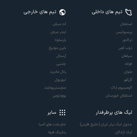
تیم های داخلی
تیم های خارجی
استقلال
آث میلان
پرسپولیس
اینتر میلان
تراکتور
بارسلونا
ذوب آهن
بایرن مونیخ
سپاهان
آرسنال
فولاد
چلسی
ملوان
رئال مادرید
گل‌گهر
لیورپول
آلومینیوم اراک
منچستریونایتد
استقلال خوزستان
یوونتوس
لیگ های پرطرفدار
سایر
جدول لیگ برتر ایران (خلیج فارس)
جام ملت های آسیا
لیگ آزادگان
رنکینگ فیفا