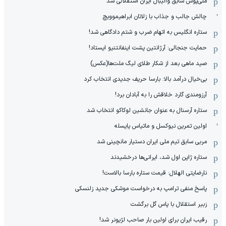
ملی‌پوش سابق والیبال ایران استقلالی شد
چالش جالب و جذاب با زلاتان ابراهیموویچ
ستاره انگلیس به اتهام ضرب و شتم دادگاهی شد!
حمایت جنجالی: آرژانتین پشت اینفانتنیو ایستاد!
صید ماهی بعد از شکار طلای لیگ ملت‌ها(عکس)
بی‌خیال درآمد بالا: بارسا حریف جدیدی انتخاب کرد
آرزومندی گارد خلاقش را به آبادان برد!
ستاره آرسنال به عنوان جانشین لوکاکو انتخاب شد
اولین تمرین نیوکسل و ماتیاس یایسله
مربی سابق تیم ملی ایران دستیار مانچینی شد
ستاره ژاپن اول شد، ایرانی‌ها درخشیدند
نارضایتی الهلال: قیمت ستاره بارسا بالاست!
پاسخ منفی ترامپ به درخواست موشکی جدید زلنسکی
زبیر استقلال با پاس گل برگشت
رقیب ایران برای اولین بار صاحب لژیونر شد!