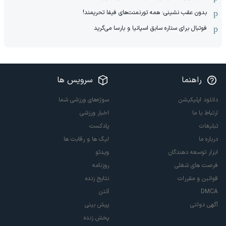
بدون عقب نشینی: همه تورنمنت‌های فیفا تحریمند!
فوتبال برای ستاره سابق اسپانیا و بارسا می‌گرید
راهنما
سرویس ها
دانلود اپلیکیشن
سوژه‌های ورزشی شما
ارتباط با ما
اخبار ورزشی
تبلیغات
پادکست
درباره ما
لیگ ها و رقابت ها
ابزار توسعه دهندگان
ویدئو
فرصت های شغلی
روزنامه
قوانین و مقررات
نتایج زنده
DMCA
آنتن
آگهی دولتی
پیش بینی
پخش زنده