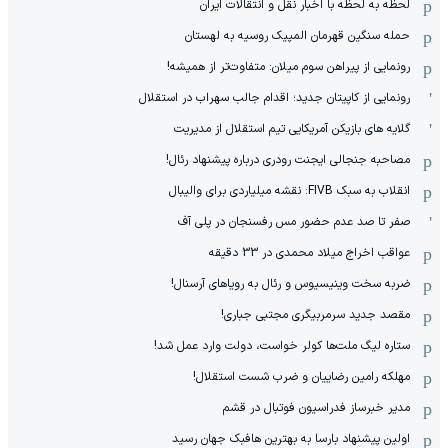
لحظه به لحظه با اخبار نقل و انتقالات ایران
حمله سنگین قهرمان المپیک روسیه به لهستان
رونمایی از پیراهن سوم میلان: متفاوت‌تر از همیشه!
رونمایی از کاپیتان جدید؛ اقدام جالب سهراب در استقلال
گلایه های بازیکن آمریکایی تیم استقلال از مدیریت
مصاحبه جنجالی ایجنت رودری درباره پیشنهاد رئال!
انقلاب به سبک FIVB: نقشه میلیاردی برای والیبال
صفر تا صد عدم حضور مس رفسنجان در پلی آف
عواقب اخراج میلاد محمدی در 33 دقیقه
ضربه سخت وینیسیوس و رئال به رویاهای آرسنال!
مقصد جدید سرمربیگری مجتبی جباری!
ستاره لیگ ملت‌ها کولر خواست، دولت وارد عمل شد!
مهلکه رامین رضاییان و ضرب شست استقلال!
مدیر خبرساز فدراسیون فوتبال در قشم
اولین پیشنهاد بارسا به بهترین هافبک جهان رسید