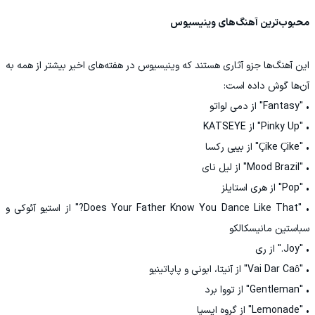
محبوب‌ترین آهنگ‌های وینیسیوس
این آهنگ‌ها جزو آثاری هستند که وینیسیوس در هفته‌های اخیر بیشتر از همه به
آن‌ها گوش داده است:
• "Fantasy" از دمی لواتو
• "Pinky Up" از KATSEYE
• "Çike Çike" از بیبی رکسا
• "Mood Brazil" از لیل نای
• "Pop" از هری استایلز
• "Does Your Father Know You Dance Like That?" از استیو آئوکی و
سباستین مانیسکالکو
• "Joy." از ری
• "Vai Dar Caô" از آنیتا، ابونی و پاپاتینیو
• "Gentleman" از تووا برد
• "Lemonade" از گروه ایسپا