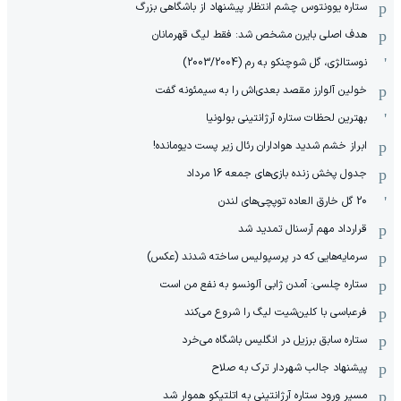
ستاره یوونتوس چشم انتظار پیشنهاد از باشگاهی بزرگ
هدف اصلی بایرن مشخص شد: فقط لیگ قهرمانان
نوستالژی، گل شوچنکو به رم (2003/2004)
خولین آلوارز مقصد بعدی‌اش را به سیمئونه گفت
بهترین لحظات ستاره آرژانتینی بولونیا
ابراز خشم شدید هواداران رئال زیر پست دیومانده!
جدول پخش زنده بازی‌های جمعه 16 مرداد
20 گل خارق العاده توپچی‌های لندن
قرارداد مهم آرسنال تمدید شد
سرمایه‌هایی که در پرسپولیس ساخته شدند (عکس)
ستاره چلسی: آمدن ژابی آلونسو به نفع من است
فرعباسی با کلین‌شیت لیگ را شروع می‌کند
ستاره سابق برزیل در انگلیس باشگاه می‌خرد
پیشنهاد جالب شهردار ترک به صلاح
مسیر ورود ستاره آرژانتینی به اتلتیکو هموار شد