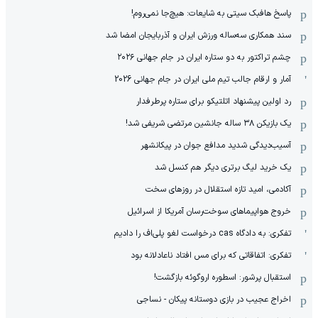
پاسخ هافبک سیتی به شایعات: هیچ‌جا نمی‌روم!
سند همکاری سه‌ساله‌ ‌ورزش ایران و آذربایجان امضا شد
چشم تراکتور به دو ستاره ایران در جام جهانی ۲۰۲۶
آمار و ارقام جالب تیم ملی ایران در جام جهانی 2026
رد اولین پیشنهاد اتلتیکو برای ستاره پرطرفدار
یک بازیکن ۳۸ ساله جانشین مرتضی شریفی شد!
آسیب‌دیدگی شدید مدافع جوان در پیکانشهر
یک خرید لیگ برتری دیگر هم کنسل شد
آکادمی، امید تازه استقلال در روزهای سخت
خروج هواپیماهای سوخت‌رسان آمریکا از اسرائیل
تفکری: به دادگاه cas درخواست لغو پلی‌اف را دادیم
تفکری: اتفاقاتی که برای مس افتاد ناعادلانه بود
استقبال پرشور: اسطوره اروگوئه بازگشت!
اخراج عجیب در بازی دوستانه پیکان - نساجی