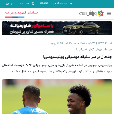
جمعه ۱۶ مرداد
-
14:44
جستجو
ورود
اپلیکیشن اندروید ورزش سه
کد:
2387224
23 خرداد 1405 ساعت 06:30
16.5K
بازدید
چرا پاپ برزیلی گوش نمی‌کنی؟
جنجال بر سر سلیقه موسیقی وینیسیوسی!
وینیسیوس جونیور در آستانه شروع بازی‌های برزل جام جهانی ۲۰۲۶ فهرست آهنگ‌های
مورد علاقه‌اش را منتشر کرد؛ فهرستی که واکنش جالب هواداران را به دنبال داشت.