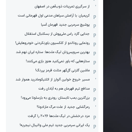
از سرگیری تمرینات ذوب‌آهن در اصفهان
کریمیان: با آرامش سپاهان مدعی اول قهرمانی است
پوشیچ سرمربی جدید قهرمان آسیا
جدایی گارد راس ملی‌پوش از بسکتبال استقلال
رونمایی رونالدو از کلکسیون باورنکردنی خودروهایش!
بهترین سرویس‌زنان لیگ ملت‌ها: ستاره ایران نهم شد
ستاره‌هایی که باور نمی‌کنید هنوز بازی می‌کنند!
ماشین گلزنی گل‌گهر مثلث قرمز پررنگ!
مسیر خروج خولین آلوارز از اتلتیکومادرید هموار شد
مدافع تیم قهرمان هم به آبادان رفت
بزرگترین بمب تابستان: رودری به بارسلونا می‌رود!
رمزگشایی جدید از علت مرگ مارادونا!
مزد درخشش در لیگ ملت‌ها ٢٠٢۶ را گرفت
یک ایرانی سرمربی جدید تیم ملی والیبال نیجریه!