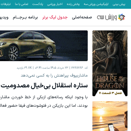
پیش بینی
اپلیکیشن ورزش سه
پخش زنده
اخبار ورزشی
پادکست
تماس با ما
تبلیغات
صفحه‌اصلی
جدول لیگ برتر
برنامه بــرجـــام
ویدیو
۵۰ درصد کش بک در حساب معاملاتی ecn بروکر اینوسلو
میدونستی میتونی از بالا رفتن ارزش سهام گوگل سود کسب کنی؟
ثبت نام کنید
کد:
2387286
23 خرداد 1405 ساعت 03:41
29.7K
بازدید
ماشاریپوف پیراهنش را به کسی نمی‌دهد
ستاره استقلال بی‌خیال مصدومیت د
با وجود اینکه رسانه‌های ازبکی از خط خوردن ماشار
بودند، اما این بازیکن در فتوشوت‌های فیفا حضور فعالی