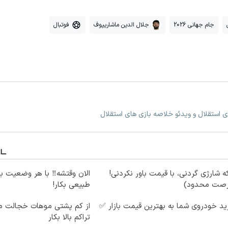
جام جهانی 2026
جلال الدین ماشاریپوف
فوتبال
ی استقلال و ویدئو خلاصه بازی های استقلال
ه شارژی گردنی، با قیمت باور نکردنی!
الان وقتشه‼️ با هر وضعیت ب
رصت محدود)
طبیعی بکار!
د خودروی شما به بهترین قیمت بازار ✅
از کم پشتی موهات خجالت می
تراکم بالا بکار