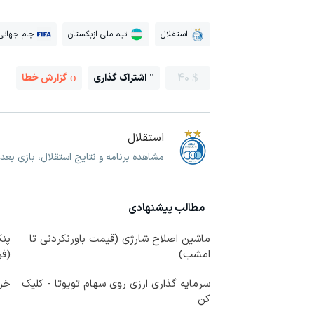
استقلال
تیم ملی ازبکستان
جام جهانی
40
اشتراک گذاری
گزارش خطا
استقلال
مشاهده برنامه و نتایج استقلال، بازی بعد
مطالب پیشنهادی
ماشین اصلاح شارژی (قیمت باورنکردنی تا
پنک
امشب)
(ف
سرمایه گذاری ارزی روی سهام تویوتا - کلیک
خری
کن