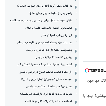
به قولش عمل کرد: گاوی با موی صورتی! (عکس)
رامین پس از عالیشاه، پول یعنی عشق!
تلاش سوم استقلال برای باز شدن پنجره نتیجه نداشت
عجیب‌ترین انتقال تابستانی والیبال جهان
ایرانی‌ترین تیم آسیا در قطر
تمرینات ویژه رحمان احمدی برای گلرهای سپاهان
پرسپولیس همه کار کرد اما زورش نرسید!
برگزاری نشست ۴ جانبه در اردن
کشف بزرگ پیاتزا: ستاره‌ای که همه را غافلگیر کرد
راز شماره عجیب محمد صلاح در ترابزون اسپور
سیاست ادعای تازه رویترز درباره ایران و آمریکا
انک مو، موی
تغییر بزرگ در ساختار باشگاه پرسپولیس
تمرینات سخت فولاد برای بازگشت قدرتمندانه
کشی؟ اینجا با
لحظه به لحظه با تحولات نقل و انتقالات