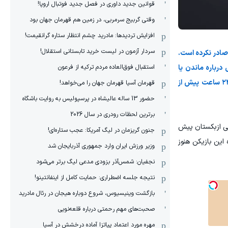
قوانین جدید داوری در فصل جدید فوتبال اروپا!
وقتی گربیج سرمربی، در زمین هم قهرمان جهان بود
افزایش تردیدها: مادرید چشم انتظار ستاره گرانقیمت!
سردار آزمون در لیست خرید تابستانی استقلال!
صادر نکرده است.
استقبال فوق‌‌العاده مردم ترکیه از فرعون
درباره ماندن یا
جایگزینی او تصمیم بگیرند. طبق مقررات مربوط به فهرست جام جهانی، تیم‌ها در صورت مصدومیت یا بیماری جدی می‌توانند تا ۲۴ ساعت پیش از
قهرمان آسیا قهرمان جهان را می‌خواهد!
حضور 13 ساله عالیشاه در پرسپولیس به روایت باشگاه
برترین لحظات رودری در سال 2026
نی ازبکستان پیش
جنون گریزمان در لیگ آمریکا: عجب ستاره‌ای!
سمی فیفا و حفظ شماره ۱۰ نشان می‌دهد پرونده این بازیکن هنوز
وزیر ورزش ایران وارد جمهوری آذربایجان شد
نجفیان: شمس‌آذر بزودی مدعی لیگ برتر می‌شود
نتیجه جلسه اضطراری: حمایت کامل از اینفانتینو!
بازگشت وینیسیوس، شروع دوباره هیجان در رئال مادرید
صحبت‌های مهم رحمتی درباره قلعه‌نویی
مهره مورد اعتماد پیاتزا آماده درخشش در آسیا