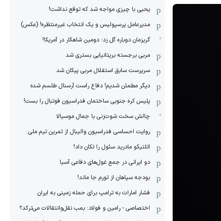
یحیی با چیزی مواجه شد که توقع نداشت!
مدیرعامل پرسپولیس و یک انتخاب غیرمنتظره! (عکس)
گریزمان دوباره گل زد؛ دومین شاهکار در آمریکا!
مربی برجسته بریتانیایی بستری شد
سرپرست سابق استقلال مربی پیکان شد
دیگر مطمئن شدیم! دفاع راست آرسنال طلسم شده
پلیس کره ‌جنوبی ساختمان فدراسیون فوتبال را بست!
چالش سخت شوت‌زنی با جمال موسیالا
روایت احساسی فدراسیون والیبال از تمرین تیم ملی
اتلتیکو مادرید سئول را تکان داد!
دو ایرانی در جمع غول‌های دفاعی آسیا
بودجه سپاهان از تورم جا ماند!
فشار امارات به ترامپ برای حمله زمینی به ایران
اختصاصی - رامین و فولاد: بمب نقل‌و‌انتقالات می‌ترکد؟