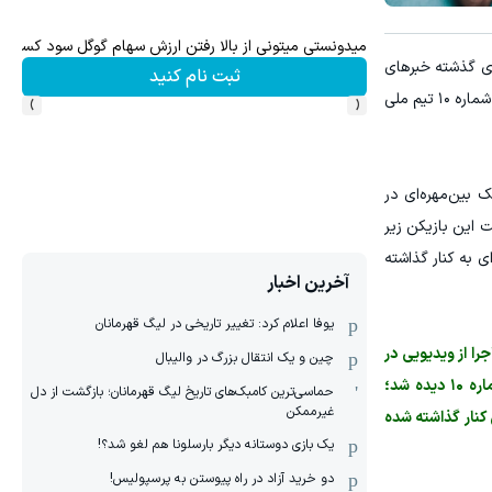
میدونستی میتونی از بالا رفتن ارزش سهام گوگل سود کسب 
ای گذشته خبرهای
ثبت نام کنید
›
‹
مختلفی درباره احتمال از دست دادن جام جهانی پیرامون او منتشر شد، حالا در قاب رسمی فیفا دیده شده و فتوشوت‌هایش با پیراهن شماره ۱۰ تیم ملی
دیسک بین‌مهره‌ای در
ت این بازیکن زیر
ی به کنار گذاشته
آخرین اخبار
یوفا اعلام کرد: تغییر تاریخی در لیگ قهرمانان
ری داده شده است. ماجرا از ویدیویی در
چین و یک انتقال بزرگ در والیبال
کانال تلگرامی یک خبرنگار ازبک آغاز شد؛ جایی که عمرعلی رحمانعلی‌اف، بازیکن تیم ملی ازبکستان، هنگام فتوشوت با پیراهن شماره ۱۰ دیده شد؛
حماسی‌ترین کامبک‌های تاریخ لیگ قهرمانان؛ بازگشت از دل
غیرممکن
کنار گذاشته شده
یک بازی دوستانه دیگر بارسلونا هم لغو شد؟!
دو خرید آزاد در راه پیوستن به پرسپولیس!