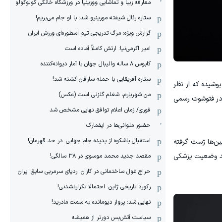
معارفه زیبا و تماشایی ووزینیا در ورزشگاه خانگی کولوکولو
ستاره رئال شیفته مورینیو شد: با او جام می‌بریم!
گزارش ویژه: مرگ تدریجی تیم اسطوره‌ای ورزش ایران
امیر اکرمی‌نیا: ارتش کاملاً آماده است
کابوس ۸ ساله والیبال جهان با آمار دیوانه‌کننده
ستاره آفریقایی با حمله سارقان کشته شد!
وشیده که از نظر
من شهریارم، شغلم گلزنی است (عکس)
 همیشگی‌اش در فتوشوت رسمی
فوری/ زمان اعلام توافق نهایی مشخص شد
حضور ملوانی‌ها در ایفمارک
استقبال باشکوه از پدیده جام جهانی: در حد قهرمان!
همراه تیم ملی ازبکستان حضور داشته و با پیراهن شماره ۱۰ مقابل دوربین‌ها ژست گرفته
چند وضعیت پزشکی
مقصد جدید محمد موسوی در ٣٨ سالگی!
حراج غول ساختمانی در کازان: ردپای سرمربی سابق ایران
رکورد تاریخی ژاپن: احتمالا تکرارنشدنی!
نهایی شد: پرواز دیومانده به سمت مادرید!
سیاست آتش‌بس دورتر از همیشه