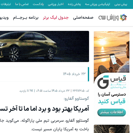
پیش بینی
اپلیکیشن ورزش سه
پخش زنده
اخبار ورزشی
پادکست
تماس با ما
تبلیغات
صفحه‌اصلی
جدول لیگ برتر
برنامه بــرجـــام
ویدیو
تا 70 درصد تخفیف محصولات جین وست + خرید در 4 قسط
معاملات فارک
مشاهده و خرید
23 خرداد 1405
کد:
2387305
23 خرداد 1405 ساعت 09:51
11.9K
بازدید
گوستاوو آلفارو:
آمریکا بهتر بود و برد اما ما تا آخر 
گوستاوو آلفارو، سرمربی تیم ملی پاراگوئه، می‌گوید ج
باخت به آمریکا پایان مسیر نیست.