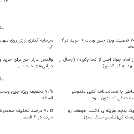
23 خرداد
70% تخفیف ویژه جین وست + خرید در4
سرمایه گذاری ارزی روی سهام 
طه
کن
 امام جواد اصل از کجا بگیرم؟ (ارسال از
والکس: بازار امن برای خرید 
هد به کل کشور)
دارایی‌های دیجیتال
اطی با ضمانت‌نامه کتبی دندونتو
مپلنت کن ✅ بدون سود
قسطه
یک پنجم هزینه ی کاشت، موهات رو
تا 70 درصد تخفیف محصو
پشت کن(شامپو جلبک سبز)
خرید در 4 قسط