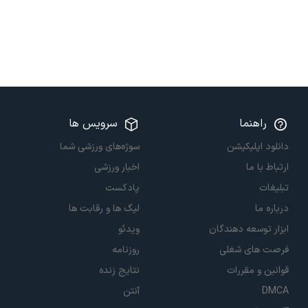
راهنما
سرویس ها
دانلود اپلیکیشن
سوژه‌های ورزشی شما
ارتباط با ما
اخبار ورزشی
تبلیغات
پادکست
درباره ما
لیگ ها و رقابت ها
ابزار توسعه دهندگان
ویدئو
فرصت های شغلی
روزنامه
قوانین و مقررات
نتایج زنده
DMCA
آنتن