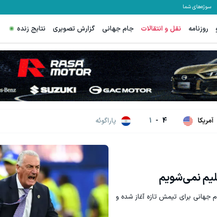
سوژه‌های شما
روزنامه
نقل و انتقالات
جام جهانی
گزارش تصویری
نتایج زنده
س اسپرد از صفر و تا ۵۰۰ دلار بونوس
هنوز 50 تتر رو دریافت نکردی؟ | رایگان ثبت نام کن و رایگان شروع کن!
ثبت نام کنید
دریافت 50 تتر !
آمریکا
4
-
1
پاراگوئه
تسلیم نمی‌شویم
ام جهانی برای تیمش تازه آغاز شده و