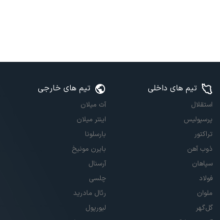
تیم های داخلی
تیم های خارجی
استقلال
آث میلان
پرسپولیس
اینتر میلان
تراکتور
بارسلونا
ذوب آهن
بایرن مونیخ
سپاهان
آرسنال
فولاد
چلسی
ملوان
رئال مادرید
گل‌گهر
لیورپول