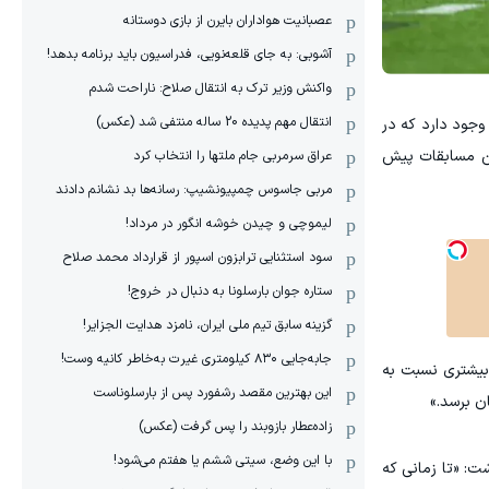
عصبانیت هواداران بایرن از بازی دوستانه
آشوبی: به جای قلعه‌نویی، فدراسیون باید برنامه بدهد!
واکنش وزیر ترک به انتقال صلاح: ناراحت شدم
انتقال مهم پدیده 20 ساله منتفی شد (عکس)
وجود دارد که در
این مسابقات پیش
عراق سرمربی جام ملتها را انتخاب کرد
مربی جاسوس چمپیونشیپ: رسانه‌ها بد نشانم دادند
لیموچی و چیدن خوشه انگور در مرداد!
سود استثنایی ترابزون اسپور از قرارداد محمد صلاح
ستاره جوان بارسلونا به دنبال در خروج!
گزینه سابق تیم ملی ایران، نامزد هدایت الجزایر!
جابه‌جایی ۸۳۰ کیلومتری غیرت به‌خاطر کانیه وست!
بیشتری نسبت به
این بهترین مقصد رشفورد پس از بارسلوناست
ن برسد.»
زاده‌عطار بازوبند را پس گرفت (عکس)
با این وضع، سیتی ششم یا هفتم می‌شود!
شت: «تا زمانی که