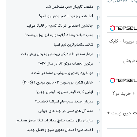
-
182.3K
بازدید
مقصد کاپیتان مس مشخص شد
آغاز فصل جدید النصر بدون رونالدو!
جانشین احتمالی فرانک کسیه از لالیگا می‌آید
بمب شبانه: رونالد آرائوخو به لیورپول پیوست!
تویوتا - کلیک
شکست‌ناپذیرترین تیم آسیا
نیمار سه بار تا نزدیکی پیوستن به رئال پیش رفت
و فروش
برترین لحظات موتو GP در سال 2026
دو خرید بعدی پرسپولیس مشخص شدند
خاطره انگیز، یوونتوس 2 - بایرن مونیخ 1 (2005)
اولین کارت قرمز نسل زد فوتبال جهان!
70% تخفیف ویژه جین وست + خرید در4
میزبان جدید سوپرجام اسپانیا کجاست؟
تمام گل های مسی در جام های جهانی
لات جین وست +
سازمان ملل: منتظر نتایج مذاکرات تنگه هرمز هستیم
اختصاصی: احتمال تعویق شروع فصل جدید