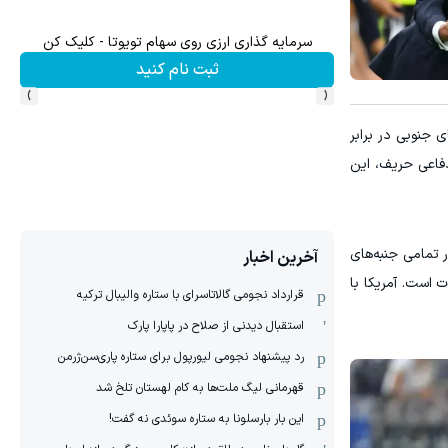
۳ دلار پاداش در هر لات معاملاتی در بروکر اینوسلو
ش سهام گوگل سود کسب کنی؟
ثبت نام کنید
›
‹
 جنوبی در برابر
دفاعی حریف، این
ر تمامی جنبه‌های
آخرین اخبار
 است. آمریکا با
قرارداد نجومی گالاتاسرای با ستاره والیبال ترکیه
استقبال دیدنی از صلاح در پاپارا پارک
رد پیشنهاد نجومی لیورپول برای ستاره پاری‌سن‌ژرمن
قهرمانی لیگ ملت‌ها به کام لهستان تلخ شد
این بار بارسلونا به ستاره سوئدی نه گفت!