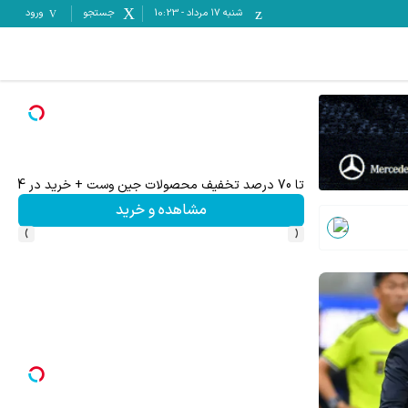
شنبه ۱۷ مرداد
-
10:23
جستجو
ورود
میدونستی میتونی از بالا رفتن ارزش سهام گوگل سود کسب 
ثبت نام کنید
›
‹