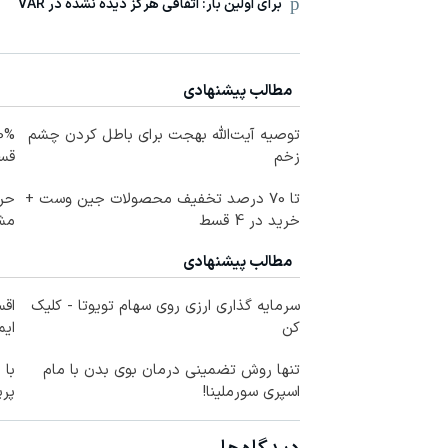
برای اولین بار: اتفاقی هرگز دیده نشده در VAR
مطالب پیشنهادی
توصیه آیت‌الله بهجت برای باطل کردن چشم
زخم
قس
تا 70 درصد تخفیف محصولات جین وست +
حرز
خرید در 4 قسط
مش
مطالب پیشنهادی
سرمایه گذاری ارزی روی سهام تویوتا - کلیک
اقس
کن
ای
تنها روش تضمینی درمان بوی بدن با مام
با 
اسپری سورملینا!
پر