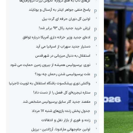
گل‌های ناب به طاق دروازه؛ کابوس بزرگ دروازه‌بان‌ها
پاسخ منفی جواهر اینتر به آرسنال و یونایتد
اولین گل دوران حرفه ای گرت بیل
ارزش خرید جدید رئال 93 برابر شد!
ادعای جدید وزیر خزانه داری آمریکا درباره توافق
دستیار جدید سهراب از اسپانیا می آید
استقلال به دنبال میزبانی در شهرقدس
نوری: پرسپولیس همیشه از بیرون زمین حمایت می شود
علت پرسپولیسی شدن رحمان چه بود؟
واکنش نوری پیشکسوت باشگاه استقلال به توییت تاجرنیا
ستاره نیجریه‌ای کل فصل را از دست داد!
مقصد جدید گلر سابق پرسپولیس مشخص شد
جدول پخش زنده بازی‌های شنبه 17 مرداد
زنده و فوری از بازار نقل و انتقالات
اولین جام‌جهانی مارادونا، آرژانتین - برزیل