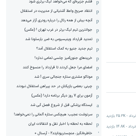
قشم جزیره‌ای که می‌خواهد لیگ برتری شود
انتقاد صریح واعظ آشتیانی از مدیریت در استقلال
آنچه بیش از همه رئال را درباره رودری آزار می‌دهد
جوانترین تیم لیگ برتر در غرب تهران ! (عکس)
تمدید قرارداد وینیسیوس به ضرر بارسلونا شد
تیم جدید جنپو به کمک استقلال آمد؟
خریدهای جنون‌آمیز چلسی تمامی ندارد!
امضای مرا جعل کردند تا قرارداد را منسوخ کنند
موناکو مشتری ستاره جنجالی سری آ شد
چینی: بعضی بازیکنان در حد پیراهن استقلال نبودند
آزمون برای 7 روز دیگر برنامه دارد! (عکس)
ایستگاه پزشکی قبل از شروع فصل آبی شد
سرنوشت عجیب: هیچکس ستاره آلمانی را نمی‌خواهد!
-
25.3K
بازدید
لحظه به لحظه با اخبار نقل و انتقالات ایران
-
14.8K
بازدید
خاطره‌انگیز، منچستریونایتد2 - آرسنال 0