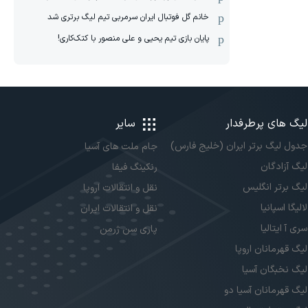
خانم گل فوتبال ایران سرمربی تیم لیگ برتری شد
پایان بازی تیم یحیی و علی منصور با کتک‌کاری!
لیگ های پرطرفدار
سایر
جدول لیگ برتر ایران (خلیج فارس)
جام ملت های آسیا
لیگ آزادگان
رنکینگ فیفا
لیگ برتر انگلیس
نقل و انتقالات اروپا
لالیگا اسپانیا
نقل و انتقالات ایران
سری آ ایتالیا
پاری سن ژرمن
لیگ قهرمانان اروپا
لیگ نخبگان آسیا
لیگ قهرمانان آسیا دو