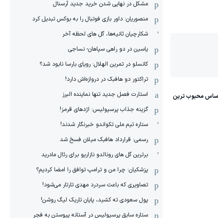
مشکل در نهایی شدن خرید جدید آرسنال
منصوریان: داور بازی فوتبال را به بوکس تبدیل کرد
شکارچیان ثانیه‌ها، گل های لحظه آخر
یاسین در دو راهی سپاهان- نساجی
کانسلو در تمرین الهلال: رویای بارسا نابود شد؟
تراکتور دو هافبک در دروازه‌اش دارد!
استارت فصل جدید تنها نماینده البرز
گزینه جذاب پرسپولیس: اژدهای قرمز!
ستاره تیم ملی تکواندو خبرنگار شدند!
رسمی: قرارداد هافبک میلان فسخ شد
برترین گل های رونالدو نازاریو برای رئال مادرید
پزشکیان: چرا من و ترامپ توافق را امضا کردیم؟
تصاویری که باعث سردرد مهدی تارتار می‌شود!
پول سعودی ته کشید، پایان تاریک لیگ روشن!
ستاره سابق پرسپولیس در آستانه پیوستن به فجر