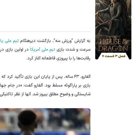
سرمایه گذاری ارزی روی سهام تویوتا - کلیک کن
تا 70 درصد تخفیف محصولات جین وست + خرید در 4 قسط
ثبت نام کنید
به گزارش "ورزش سه"، بازگشت دیرهنگام
تیم ملی پار
سرعت و شدت بازی
تیم ملی آمریکا
در اولین بازی در
رقابت‌ها را با پیروزی قاطعانه آغاز کرد.
آلفارو، ۶۳ ساله، پس از پایان این بازی تأکید
بازی بر پاراگوئه مسلط بود. آلفارو گفت: «در جام جه
شایستگی و وضوح مطلق پیروز شد. آنها از نظر تاکتیکی، 