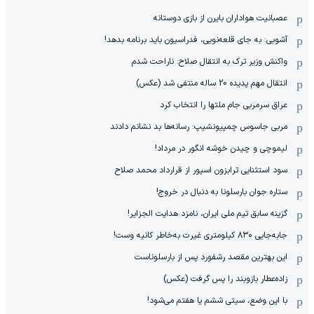
عصبانیت هواداران بایرن از بازی دوستانه
آشوبی: به جای قلعه‌نویی، فدراسیون باید برنامه بدهد!
واکنش وزیر ترک به انتقال صلاح: ناراحت شدم
انتقال مهم پدیده 20 ساله منتفی شد (عکس)
عراق سرمربی جام ملتها را انتخاب کرد
مربی جاسوس چمپیونشیپ: رسانه‌ها بد نشانم دادند
لیموچی و چیدن خوشه انگور در مرداد!
سود استثنایی ترابزون اسپور از قرارداد محمد صلاح
ستاره جوان بارسلونا به دنبال در خروج!
گزینه سابق تیم ملی ایران، نامزد هدایت الجزایر!
جابه‌جایی ۸۳۰ کیلومتری غیرت به‌خاطر کانیه وست!
این بهترین مقصد رشفورد پس از بارسلوناست
زاده‌عطار بازوبند را پس گرفت (عکس)
با این وضع، سیتی ششم یا هفتم می‌شود!