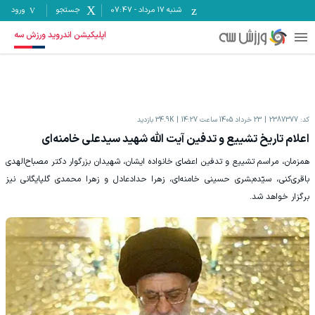
شنبه ۱۷ مرداد
-
07:47
جستجو
ورود
اپلیکیشن اندروید ورزش سه
کد:
2387377
23 خرداد 1405 ساعت 14:27
34.9K
بازدید
اعلام تاریخ تشییع و تدفین آیت الله شهید سیدعلی خامنه‌ای
همزمان، مراسم تشییع و تدفین اعضای خانواده ایشان، شهیدان بزرگوار دکتر مصباح‌الهدی
باقری‌کنی، سیّده‌بشری حسینی خامنه‌ای، زهرا حدادعادل و زهرا محمدی گلپایگانی نیز
برگزار خواهد شد.