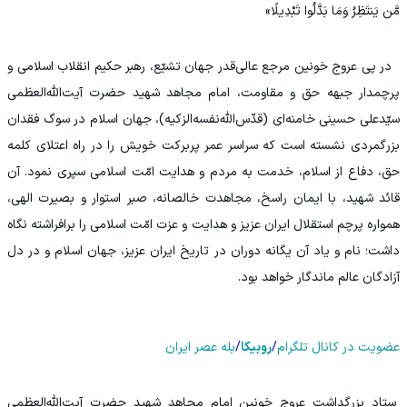
مَّن یَنتَظِرُ وَمَا بَدَّلُوا تَبْدِیلًا»
در پی عروج خونین مرجع عالی‌قدر جهان تشیّع، رهبر حکیم انقلاب اسلامی و
پرچمدار جبهه حق و مقاومت، امام مجاهد شهید حضرت آیت‌الله‌العظمی
سیّدعلی حسینی خامنه‌ای (قدّس‌الله‌نفسه‌الزکیه)، جهان اسلام در سوگ فقدان
بزرگمردی نشسته است که سراسر عمر پربرکت خویش را در راه اعتلای کلمه
حق، دفاع از اسلام، خدمت به مردم و هدایت امّت اسلامی سپری نمود. آن
قائد شهید، با ایمان راسخ، مجاهدت خالصانه، صبر استوار و بصیرت الهی،
همواره پرچم استقلال ایران عزیز و هدایت و عزت امّت اسلامی را برافراشته نگاه
داشت؛ نام و یاد آن یگانه دوران در تاریخ ایران عزیز، جهان اسلام و در دل
آزادگان عالم ماندگار خواهد بود.
عضویت در کانال تلگرام
/
روبیکا
/
بله عصر ایران
ستاد بزرگداشت عروج خونین امام مجاهد شهید حضرت آیت‌الله‌العظمی