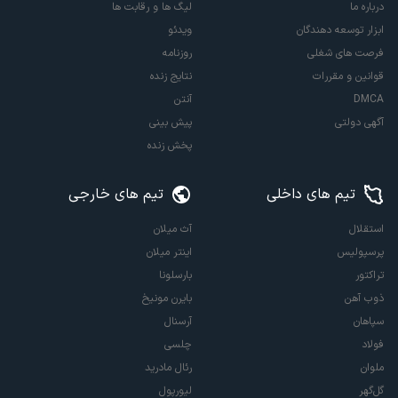
درباره ما
لیگ ها و رقابت ها
ابزار توسعه دهندگان
ویدئو
فرصت های شغلی
روزنامه
قوانین و مقررات
نتایج زنده
DMCA
آنتن
آگهی دولتی
پیش بینی
پخش زنده
تیم های داخلی
تیم های خارجی
استقلال
آث میلان
پرسپولیس
اینتر میلان
تراکتور
بارسلونا
ذوب آهن
بایرن مونیخ
سپاهان
آرسنال
فولاد
چلسی
ملوان
رئال مادرید
گل‌گهر
لیورپول