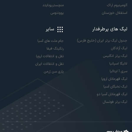
آلومینیوم اراک
منچستریونایتد
استقلال خوزستان
یوونتوس
لیگ های پرطرفدار
سایر
جدول لیگ برتر ایران (خلیج فارس)
جام ملت های آسیا
لیگ آزادگان
رنکینگ فیفا
لیگ برتر انگلیس
نقل و انتقالات اروپا
لالیگا اسپانیا
نقل و انتقالات ایران
سری آ ایتالیا
پاری سن ژرمن
لیگ قهرمانان اروپا
لیگ نخبگان آسیا
لیگ قهرمانان آسیا دو
لیگ برتر فوتسال