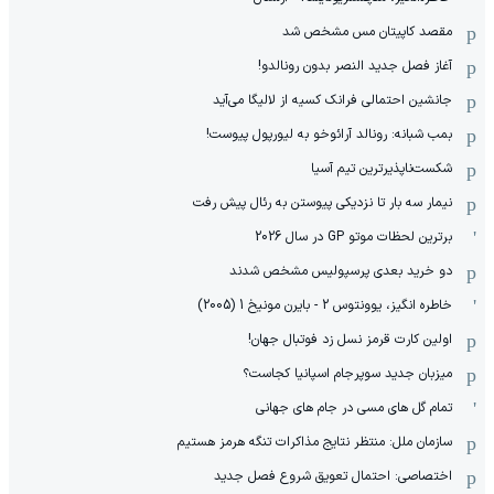
مقصد کاپیتان مس مشخص شد
آغاز فصل جدید النصر بدون رونالدو!
جانشین احتمالی فرانک کسیه از لالیگا می‌آید
بمب شبانه: رونالد آرائوخو به لیورپول پیوست!
شکست‌ناپذیرترین تیم آسیا
نیمار سه بار تا نزدیکی پیوستن به رئال پیش رفت
برترین لحظات موتو GP در سال 2026
دو خرید بعدی پرسپولیس مشخص شدند
خاطره انگیز، یوونتوس 2 - بایرن مونیخ 1 (2005)
اولین کارت قرمز نسل زد فوتبال جهان!
میزبان جدید سوپرجام اسپانیا کجاست؟
تمام گل های مسی در جام های جهانی
سازمان ملل: منتظر نتایج مذاکرات تنگه هرمز هستیم
اختصاصی: احتمال تعویق شروع فصل جدید