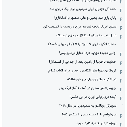
ستاره سابق پرسپولیس در آستانه پیوستن به فجر
خانم گل فوتبال ایران سرمربی تیم لیگ برتری شد
پایان بازی تیم یحیی و علی منصور با کتک‌کاری!
سنای آمریکا لایحه تحریم ایران و روسیه را تصویب کرد
دلیل غیبت کاپیتان استقلال در بازی دوستانه
خاطره انگیز، ایران 5 - ایتالیا 5 (جام جهانی 2008)
اولین تجربه نوری، فردا مقابل پرسپولیس!
حمایت تاجرنیا از رامین بعد از جدایی از استقلال!
گران‌ترین دروازه‌بان انگلیس: چیزی برای اثبات ندارم
دیوانگی هواداران برای پیراهن شالکه
چهره بشاش محرم در آستانه آغاز لیگ برتر
آینده دروازه‌بانی ایران در این عکس!
سوپرگل رونالدو به سمپدوریا در سال 2019
می‌خواهم با 4 بمب مسی را منفجر کنم!
پروژه تایفون ترکیه کلید خورد