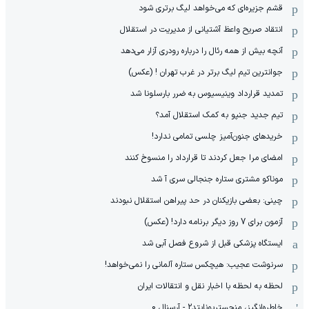
قشم جزیره‌ای که می‌خواهد لیگ برتری شود
انتقاد صریح واعظ آشتیانی از مدیریت در استقلال
آنچه بیش از همه رئال را درباره رودری آزار می‌دهد
جوانترین تیم لیگ برتر در غرب تهران ! (عکس)
تمدید قرارداد وینیسیوس به ضرر بارسلونا شد
تیم جدید جنپو به کمک استقلال آمد؟
خریدهای جنون‌آمیز چلسی تمامی ندارد!
امضای مرا جعل کردند تا قرارداد را منسوخ کنند
موناکو مشتری ستاره جنجالی سری آ شد
چینی: بعضی بازیکنان در حد پیراهن استقلال نبودند
آزمون برای 7 روز دیگر برنامه دارد! (عکس)
ایستگاه پزشکی قبل از شروع فصل آبی شد
سرنوشت عجیب: هیچکس ستاره آلمانی را نمی‌خواهد!
لحظه به لحظه با اخبار نقل و انتقالات ایران
خاطره‌انگیز، منچستریونایتد2 - آرسنال 0