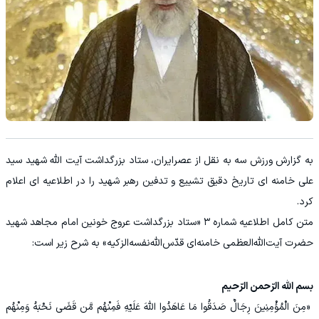
به گزارش ورزش سه به نقل از عصرایران، ستاد بزرگداشت آیت الله شهید سید
علی خامنه ای تاریخ دقیق تشییع و تدفین رهبر شهید را در اطلاعیه ای اعلام
کرد.
متن کامل اطلاعیه شماره ۳ «ستاد بزرگداشت عروج خونین امام مجاهد شهید
حضرت آیت‌الله‌العظمی خامنه‌ای‌ قدّس‌الله‌نفسه‌الزکیه» به شرح زیر است:
بسم الله الرّحمن الرّحیم
«مِنَ الْمُؤْمِنِینَ رِجَالٌ صَدَقُوا مَا عَاهَدُوا اللَّهَ عَلَیْهِ فَمِنْهُم مَّن قَضَى نَحْبَهُ وَمِنْهُم