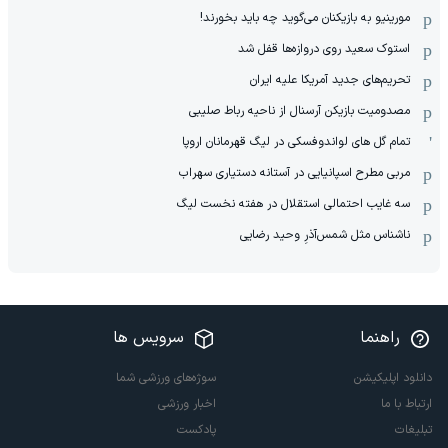
مورینیو به بازیکنان می‌گوید چه باید بخورند!
استوک سعید روی دروازه‌ها قفل شد
تحریم‌های جدید آمریکا علیه ایران
مصدومیت بازیکن آرسنال از ناحیه رباط صلیبی
تمام گل های لواندوفسکی در لیگ قهرمانان اروپا
مربی مطرح اسپانیایی در آستانه دستیاری سهراب
سه غایب احتمالی استقلال در هفته نخست لیگ
ناشناس مثل شمس‌آذرِ وحید رضایی
راهنما
سرویس ها
دانلود اپلیکیشن
سوژه‌های ورزشی شما
ارتباط با ما
اخبار ورزشی
تبلیغات
پادکست