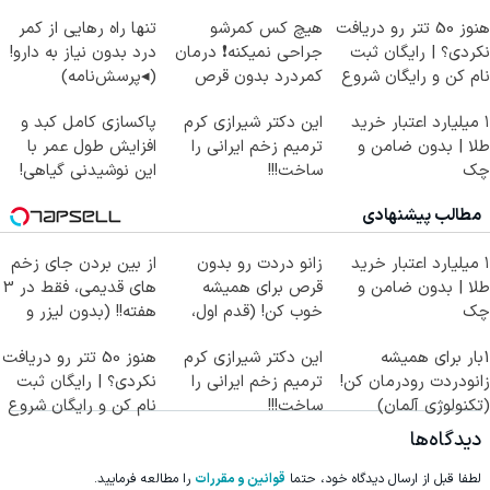
هنوز 50 تتر رو دریافت
هیچ کس کمرشو
تنها راه رهایی از کمر
نکردی؟ | رایگان ثبت
جراحی نمیکنه❗ درمان
درد بدون نیاز به دارو!
نام کن و رایگان شروع
کمردرد بدون قرص
(◂پرسش‌نامه)
کن!
(پرسشنامه)
۱ میلیارد اعتبار خرید
این دکتر شیرازی کرم
پاکسازی کامل کبد و
طلا | بدون ضامن و
ترمیم زخم ایرانی را
افزایش طول عمر با
چک
ساخت!!!
این نوشیدنی گیاهی!
کلیک جهت خرید
مطالب پیشنهادی
۱ میلیارد اعتبار خرید
زانو دردت رو بدون
از بین بردن جای زخم
طلا | بدون ضامن و
قرص برای همیشه
های قدیمی، فقط در 3
چک
خوب کن! (قدم اول،
هفته!! (بدون لیزر و
پرسش‌نامه)
جراحی)
1بار برای همیشه
این دکتر شیرازی کرم
هنوز 50 تتر رو دریافت
زانودردت رودرمان کن!
ترمیم زخم ایرانی را
نکردی؟ | رایگان ثبت
(تکنولوژی آلمان)
ساخت!!!
نام کن و رایگان شروع
◂پرسشنامه▸
کن!
دیدگاه‌ها
لطفا قبل از ارسال دیدگاه خود، حتما
قوانین و مقررات
را مطالعه فرمایید.