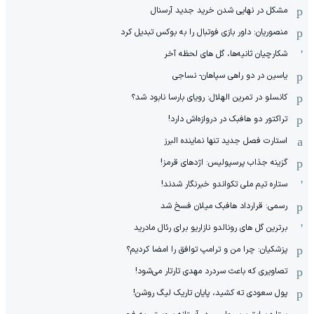
مشکل در نهایی شدن خرید جدید آرسنال
منصوریان: داور بازی فوتبال را به بوکس تبدیل کرد
شکارچیان ثانیه‌ها، گل های لحظه آخر
یاسین در دو راهی سپاهان- نساجی
کانسلو در تمرین الهلال: رویای بارسا نابود شد؟
تراکتور دو هافبک در دروازه‌اش دارد!
استارت فصل جدید تنها نماینده البرز
گزینه جذاب پرسپولیس: اژدهای قرمز!
ستاره تیم ملی تکواندو خبرنگار شدند!
رسمی: قرارداد هافبک میلان فسخ شد
برترین گل های رونالدو نازاریو برای رئال مادرید
پزشکیان: چرا من و ترامپ توافق را امضا کردیم؟
تصاویری که باعث سردرد مهدی تارتار می‌شود!
پول سعودی ته کشید، پایان تاریک لیگ روشن!