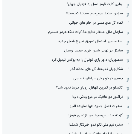
اولین کارت قرمز نسل زد فوتبال جهان!
میزبان جدید سوپرجام اسپانیا کجاست؟
تمام گل های مسی در جام های جهانی
سازمان ملل: منتظر نتایج مذاکرات تنگه هرمز هستیم
اختصاصی: احتمال تعویق شروع فصل جدید
مشکل در نهایی شدن خرید جدید آرسنال
منصوریان: داور بازی فوتبال را به بوکس تبدیل کرد
شکارچیان ثانیه‌ها، گل های لحظه آخر
یاسین در دو راهی سپاهان- نساجی
کانسلو در تمرین الهلال: رویای بارسا نابود شد؟
تراکتور دو هافبک در دروازه‌اش دارد!
استارت فصل جدید تنها نماینده البرز
گزینه جذاب پرسپولیس: اژدهای قرمز!
ستاره تیم ملی تکواندو خبرنگار شدند!
رسمی: قرارداد هافبک میلان فسخ شد