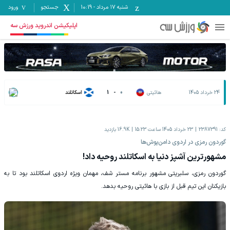
شنبه ۱۷ مرداد
-
10:19
جستجو
ورود
اپلیکیشن اندروید ورزش سه
24 خرداد 1405
هائیتی
0
-
1
اسکاتلند
کد:
2387391
23 خرداد 1405 ساعت 15:23
16.9K
بازدید
‫گوردون رمزی در اردوی دامن‌پوش‌ها
مشهورترین آشپز دنیا به اسکاتلند روحیه داد!
گوردون رمزی، سلبریتی مشهور برنامه مستر شف، مهمان ویژه اردوی اسکاتلند بود تا به
بازیکنان این تیم قبل از بازی با هائیتی روحیه بدهد.