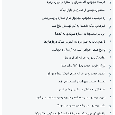
قرارداد نجومی گالاتاسرای با ستاره والیبال ترکیه
استقبال دیدنی از صلاح در پاپارا پارک
رد پیشنهاد نجومی لیورپول برای ستاره پاری‌سن‌ژرمن
قهرمانی لیگ ملت‌ها به کام لهستان تلخ شد
این بار بارسلونا به ستاره سوئدی نه گفت!
گل‌های ناب به طاق دروازه؛ کابوس بزرگ دروازه‌بان‌ها
پاسخ منفی جواهر اینتر به آرسنال و یونایتد
اولین گل دوران حرفه ای گرت بیل
ارزش خرید جدید رئال 93 برابر شد!
ادعای جدید وزیر خزانه داری آمریکا درباره توافق
دستیار جدید سهراب از اسپانیا می آید
استقلال به دنبال میزبانی در شهرقدس
نوری: پرسپولیس همیشه از بیرون زمین حمایت می شود
علت پرسپولیسی شدن رحمان چه بود؟
واکنش نوری پیشکسوت باشگاه استقلال به توییت تاجرنیا