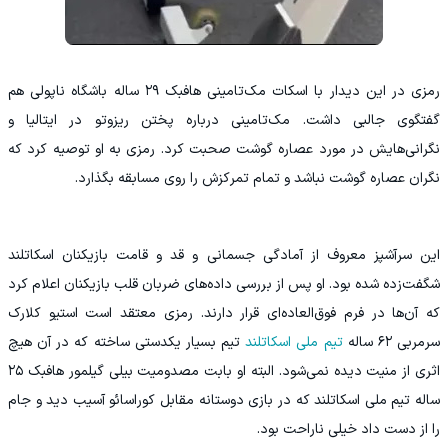
‫رمزی در این دیدار با اسکات مک‌تامینی هافبک ۲۹ ساله باشگاه ناپولی هم
گفتگوی جالبی داشت. مک‌تامینی درباره پختن ریزوتو در ایتالیا و
نگرانی‌هایش در مورد عصاره گوشت صحبت کرد. رمزی به او توصیه کرد که
نگران عصاره گوشت نباشد و تمام تمرکزش را روی مسابقه بگذارد.
‫این سرآشپز معروف از آمادگی جسمانی و قد و قامت بازیکنان اسکاتلند
شگفت‌زده شده بود. او پس از بررسی داده‌های ضربان قلب بازیکنان اعلام کرد
که آن‌ها در فرم فوق‌العاده‌ای قرار دارند. رمزی معتقد است استیو کلارک
سرمربی ۶۲ ساله
تیم ملی اسکاتلند
تیم بسیار یکدستی ساخته که در آن هیچ
اثری از منیت دیده نمی‌شود. البته او بابت مصدومیت بیلی گیلمور هافبک ۲۵
ساله تیم ملی اسکاتلند که در بازی دوستانه مقابل کوراسائو آسیب دید و جام
را از دست داد خیلی ناراحت بود.