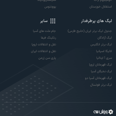
استقلال خوزستان
یوونتوس
لیگ های پرطرفدار
سایر
جدول لیگ برتر ایران (خلیج فارس)
جام ملت های آسیا
لیگ آزادگان
رنکینگ فیفا
لیگ برتر انگلیس
نقل و انتقالات اروپا
لالیگا اسپانیا
نقل و انتقالات ایران
سری آ ایتالیا
پاری سن ژرمن
لیگ قهرمانان اروپا
لیگ نخبگان آسیا
لیگ قهرمانان آسیا دو
لیگ برتر فوتسال