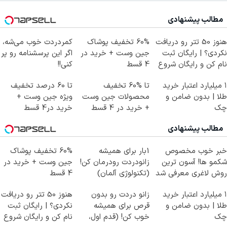
مطالب پیشنهادی
هنوز 50 تتر رو دریافت
60% تخفیف پوشاک
کمردردت خوب می‌شه،
نکردی؟ | رایگان ثبت
جین وست + خرید در
اگر این پرسشنامه رو پر
نام کن و رایگان شروع
4 قسط
کنی!!
کن!
۱ میلیارد اعتبار خرید
تا %60 تخفیف
تا 60 درصد تخفیف
طلا | بدون ضامن و
محصولات جین وست
ویژه جین وست +
چک
+ خرید در 4 قسط
خرید در4 قسط
مطالب پیشنهادی
خبر خوب مخصوص
1بار برای همیشه
60% تخفیف پوشاک
شکمو ها! آسون ترین
زانودردت رودرمان کن!
جین وست + خرید در
روش لاغری معرفی شد
(تکنولوژی آلمان)
4 قسط
◂پرسشنامه▸
۱ میلیارد اعتبار خرید
زانو دردت رو بدون
هنوز 50 تتر رو دریافت
طلا | بدون ضامن و
قرص برای همیشه
نکردی؟ | رایگان ثبت
چک
خوب کن! (قدم اول،
نام کن و رایگان شروع