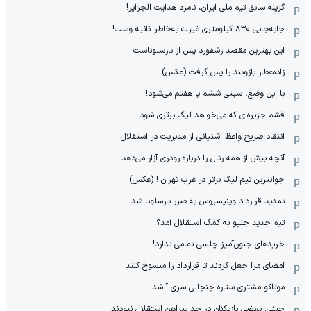
گزینه سابق تیم ملی ایران، نامزد هدایت الجزایر!
جابه‌جایی ۸۳۰ کیلومتری غیرت به‌خاطر کانیه وست!
این بهترین مقصد رشفورد پس از بارسلوناست
زاده‌عطار بازوبند را پس گرفت (عکس)
با این وضع، سیتی ششم یا هفتم می‌شود!
قشم جزیره‌ای که می‌خواهد لیگ برتری شود
انتقاد صریح واعظ آشتیانی از مدیریت در استقلال
آنچه بیش از همه رئال را درباره رودری آزار می‌دهد
جوانترین تیم لیگ برتر در غرب تهران ! (عکس)
تمدید قرارداد وینیسیوس به ضرر بارسلونا شد
تیم جدید جنپو به کمک استقلال آمد؟
خریدهای جنون‌آمیز چلسی تمامی ندارد!
امضای مرا جعل کردند تا قرارداد را منسوخ کنند
موناکو مشتری ستاره جنجالی سری آ شد
چینی: بعضی بازیکنان در حد پیراهن استقلال نبودند