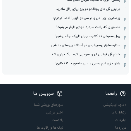
برترین گل های رونالدو نازاریو برای رئال مادرید
پزشکیان: چرا من و ترامپ توافق را امضا کردیم؟
تصاویری که باعث سردرد مهدی تارتار می‌شود!
پول سعودی ته کشید، پایان تاریک لیگ روشن!
ستاره سابق پرسپولیس در آستانه پیوستن به فجر
خانم گل فوتبال ایران سرمربی تیم لیگ برتری شد
پایان بازی تیم یحیی و علی منصور با کتک‌کاری!
راهنما
سرویس ها
دانلود اپلیکیشن
سوژه‌های ورزشی شما
ارتباط با ما
اخبار ورزشی
تبلیغات
پادکست
درباره ما
لیگ ها و رقابت ها