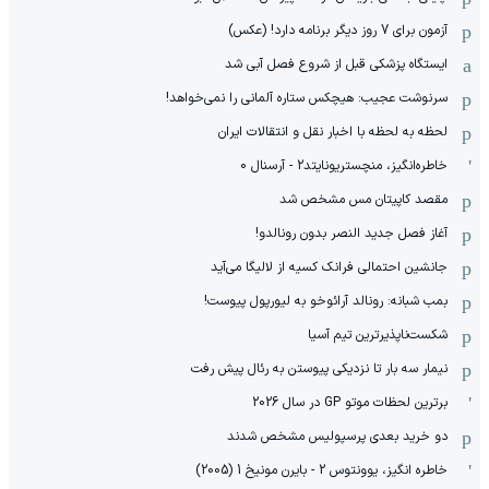
آزمون برای 7 روز دیگر برنامه دارد! (عکس)
ایستگاه پزشکی قبل از شروع فصل آبی شد
سرنوشت عجیب: هیچکس ستاره آلمانی را نمی‌خواهد!
لحظه به لحظه با اخبار نقل و انتقالات ایران
خاطره‌انگیز، منچستریونایتد2 - آرسنال 0
مقصد کاپیتان مس مشخص شد
آغاز فصل جدید النصر بدون رونالدو!
جانشین احتمالی فرانک کسیه از لالیگا می‌آید
بمب شبانه: رونالد آرائوخو به لیورپول پیوست!
شکست‌ناپذیرترین تیم آسیا
نیمار سه بار تا نزدیکی پیوستن به رئال پیش رفت
برترین لحظات موتو GP در سال 2026
دو خرید بعدی پرسپولیس مشخص شدند
خاطره انگیز، یوونتوس 2 - بایرن مونیخ 1 (2005)