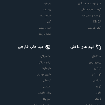
ابزار توسعه دهندگان
ویدئو
فرصت های شغلی
روزنامه
قوانین و مقررات
نتایج زنده
DMCA
آنتن
آگهی دولتی
پیش بینی
پخش زنده
تیم های داخلی
تیم های خارجی
استقلال
آث میلان
پرسپولیس
اینتر میلان
تراکتور
بارسلونا
ذوب آهن
بایرن مونیخ
سپاهان
آرسنال
فولاد
چلسی
ملوان
رئال مادرید
گل‌گهر
لیورپول
آلومینیوم اراک
منچستریونایتد