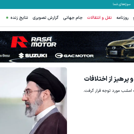
سوژه‌های شما
روزنامه
نقل و انتقالات
جام جهانی
گزارش تصویری
نتایج زنده
10 میلیون سپرده کن، 20 میلیون بردار🔥😍
میدونستی میتو
شرکت در جشنواره
 پرهیز از اختلافات
 امشب مورد توجه قرار گرفت.