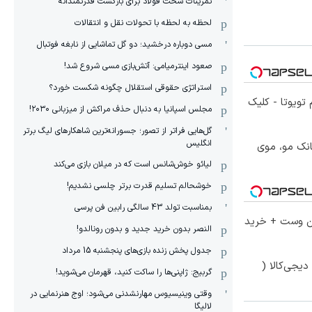
تمرینات سخت فولاد برای بازگشت قدرتمندانه
لحظه به لحظه با تحولات نقل و انتقالات
مسی دوباره درخشید؛ دو گل تماشایی از نابغه فوتبال
صعود اینترمیامی: آتش‌بازی مسی شروع شد!
استراتژی حقوقی استقلال چگونه شکست خورد؟
تویوتا - کلیک
مجلس اسپانیا به دنبال حذف مراکش از میزبانی ۲۰۳۰!
گل‌هایی فراتر از تصور؛ جسورانه‌ترین شاهکارهای لیگ برتر
انگلیس
انک مو، موی
لیائو خوش‌شانس است که در میلان بازی می‌کند
خوشحالم تسلیم قدرت برتر چلسی نشدیم!
بمناسبت تولد 43 سالگی رابین فن پرسی
تا 60 درصد تخفیف ویژه جین وست + خرید
النصر بدون خرید جدید و بدون رونالدو!
جدول پخش زنده بازی‌های پنجشنبه 15 مرداد
یجی‌کالا (
گربیج: ژاپنی‌ها را ساکت کنید، قهرمان می‌شوید!
وقتی وینیسیوس مهارنشدنی می‌شود؛ اوج هنرنمایی در
لالیگا