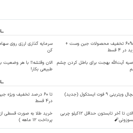
تا %60 تخفیف محصولات جین وست +
سرمایه گذاری ارزی روی سهام 
 در 4 قسط
کن
یه آیت‌الله بهجت برای باطل کردن چشم
الان وقتشه‼️ با هر وضعیت ب
م
طبیعی بکار!
ویترینی 9 فوت ایستکول (جدید)
در4 قسط
از الان تا آخر تابستون حداقل 12کیلو چربی
خرید طلا به صورت قسطی از د
سوزونی🧨
پرداخت 12 ماهه )