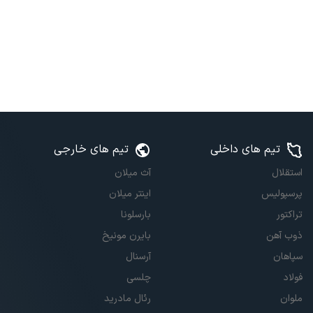
تیم های داخلی
تیم های خارجی
استقلال
آث میلان
پرسپولیس
اینتر میلان
تراکتور
بارسلونا
ذوب آهن
بایرن مونیخ
سپاهان
آرسنال
فولاد
چلسی
ملوان
رئال مادرید