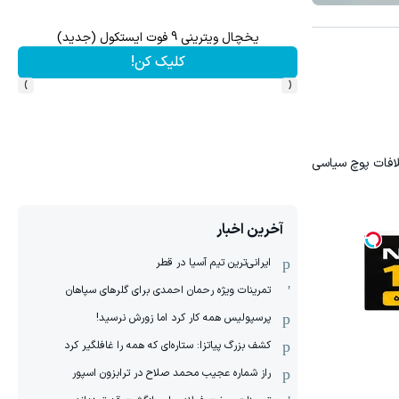
نواره زاگرس، دو برابر سپرده خود را دریافت کنید
میدونستی میتونی از بالا رفتن ارزش
شرکت در جشنواره
ثبت نام کنید
›
‹
لافات پوچ سیاسی
آخرین اخبار
ایرانی‌ترین تیم آسیا در قطر
تمرینات ویژه رحمان احمدی برای گلرهای سپاهان
پرسپولیس همه کار کرد اما زورش نرسید!
کشف بزرگ پیاتزا: ستاره‌ای که همه را غافلگیر کرد
راز شماره عجیب محمد صلاح در ترابزون اسپور