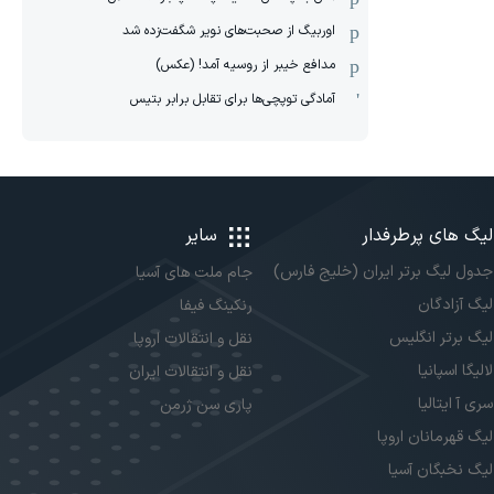
اوربیگ از صحبت‌های نویر شگفت‌زده شد
مدافع خیبر از روسیه آمد! (عکس)
آمادگی توپچی‌ها برای تقابل برابر بتیس
لیگ های پرطرفدار
سایر
جدول لیگ برتر ایران (خلیج فارس)
جام ملت های آسیا
لیگ آزادگان
رنکینگ فیفا
لیگ برتر انگلیس
نقل و انتقالات اروپا
لالیگا اسپانیا
نقل و انتقالات ایران
سری آ ایتالیا
پاری سن ژرمن
لیگ قهرمانان اروپا
لیگ نخبگان آسیا