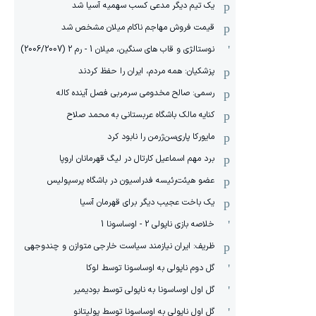
یک تیم دیگر مدعی کسب سهمیه آسیا شد
قیمت فروش مهاجم ناکام میلان مشخص شد
نوستالژی و قاب های سنگین، میلان 1 - رم 2 (2006/2007)
پزشکیان: همه مردم، ایران را حفظ کردند
رسمی: صالح مخدومی سرمربی فصل آینده کاله
کنایه مالک باشگاه عربستانی به محمد صلاح
مایورکا پاری‌سن‌ژرمن را نابود کرد
برد مهم اسماعیل کارتال در لیگ قهرمانان اروپا
عضو هیئت‌رئیسه فدراسیون در باشگاه پرسپولیس
یک باخت عجیب دیگر برای قهرمان آسیا
خلاصه بازی ناپولی 2 - اوساسونا 1
ظریف: ایران نیازمند سیاست خارجی متوازن و چندوجهی
گل دوم ناپولی به اوساسونا توسط لوکا
گل اول اوساسونا به ناپولی توسط بودیمیر
گل اول ناپولی به اوساسونا توسط پولیتانو