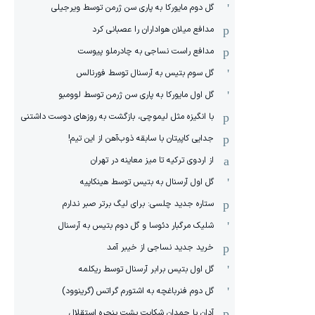
گل دوم مایورکا به پاری سن ژرمن توسط ویرجیلی
مدافع میلان هواداران را عصبانی کرد
مدافع راست نساجی به چادرملو پیوست
گل سوم بتیس به آرسنال توسط فورنالس
گل اول مایورکا به پاری سن ژرمن توسط لوومبو
با انگیزه مثل لیموچی، بازگشت به روزهای دوست داشتنی
جدایی کاپیتان با سابقه ذوب‌آهن از این تیم!
از اردوی ترکیه تا میز معاینه در تهران
گل اول آرسنال به بتیس توسط هینکاپیه
ستاره جدید چلسی: برای لیگ برتر صبر ندارم
شلیک مرگبار دئوسا و گل دوم بتیس به آرسنال
خرید جدید نساجی از خیبر آمد
گل اول بتیس برابر آرسنال توسط ریکلمه
گل دوم فنرباغچه به اشتورم گراتس (گرینوود)
آدان با چمدان شکایت پشت پنجره استقلال