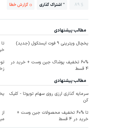
89
اشتراک گذاری
گزارش خطا
مطالب پیشنهادی
یخچال ویترینی 9 فوت ایستکول (جدید)
خرید
60% تخفیف پوشاک جین وست + خرید در
توص
4 قسط
زخ
مطالب پیشنهادی
سرمایه گذاری ارزی روی سهام تویوتا - کلیک
یخچال 
کن
تا %60 تخفیف محصولات جین وست +
خرید در 4 قسط
می