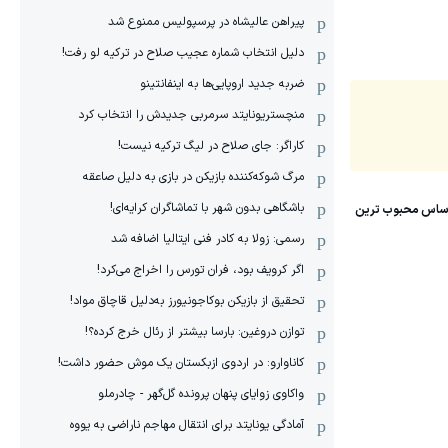
پیراهن عالیشاه در پرسپولیس ممنوع شد
دلیل انتخاب شماره عجیب صلاح در ترکیه لو رفت!
ضربه جدید اروپایی‌ها به اینفانتینو
منچستریونایتد سرمربی جدیدش را انتخاب کرد
کاراگر: جای صلاح در لیگ ترکیه نیست!
مرگ شوکه‌کننده بازیکن در بازی به دلیل صاعقه
باشگاهی بدون شهر با تماشاگران کرایه‌ای!
رسمی: زولا به کادر فنی ایتالیا اضافه شد
اگر کرویف بود، فران تورس را اخراج می‌کرد!
تحقیق از بازیکن بوکاجونیورز به‌دلیل قاچاق مواد!
توازن دروغین: بارسا بیشتر از رئال خرج کرده؟!
کاناوارو: در اردوی ازبکستان یک موش حضور داشت!
واکاوی زوایای پنهان پرونده گل‌گهر - چادرملو
آمادگی یونایتد برای انتقال مهاجم ناراضی به یووه