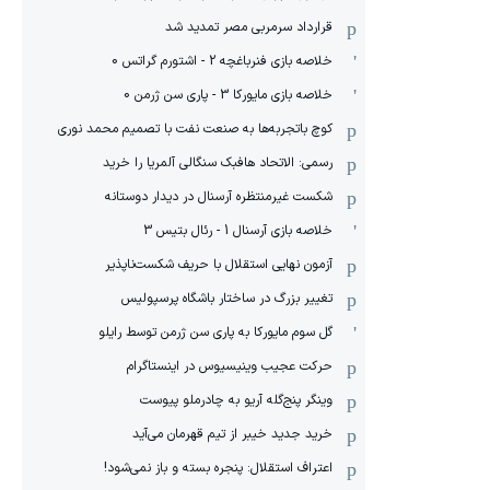
قرارداد سرمربی مصر تمدید شد
خلاصه بازی فنرباغچه 2 - اشتورم گراتس 0
خلاصه بازی مایورکا 3 - پاری سن ژرمن 0
کوچ باتجربه‌ها به صنعت نفت با تصمیم محمد نوری
رسمی: الاتحاد هافبک سنگالی آلمریا را خرید
شکست غیرمنتظره آرسنال در دیدار دوستانه
خلاصه بازی آرسنال 1 - رئال بتیس 3
آزمون نهایی استقلال با حریف شکست‌ناپذیر
تغییر بزرگ در ساختار باشگاه پرسپولیس
گل سوم مایورکا به پاری سن ژرمن توسط رایلو
حرکت عجیب وینیسیوس در اینستاگرام
وینگر پنج‌گله آریو به چادرملو پیوست
خرید جدید خیبر از تیم قهرمان می‌آید
اعتراف استقلال: پنجره بسته و باز نمی‌شود!