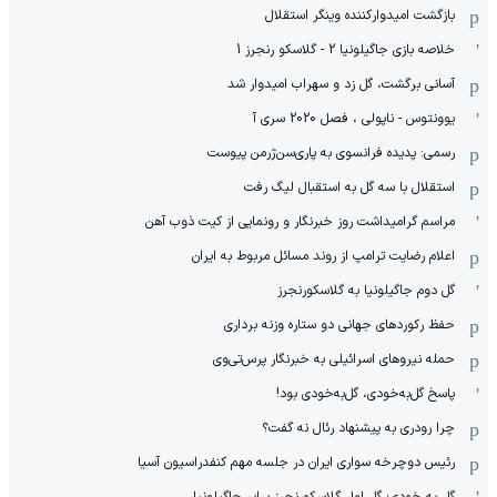
بازگشت امیدوارکننده وینگر استقلال
خلاصه بازی جاگیلونیا 2 - گلاسکو رنجرز 1
آسانی برگشت، گل زد و سهراب امیدوار شد
یوونتوس - ناپولی ، فصل 2020 سری آ
رسمی: پدیده فرانسوی به پاری‌سن‌ژرمن پیوست
استقلال با سه گل به استقبال لیگ رفت
مراسم گرامیداشت روز خبرنگار و رونمایی از کیت ذوب آهن
اعلام رضایت ترامپ از روند مسائل مربوط به ایران
گل دوم جاگیلونیا به گلاسکورنجرز
حفظ رکوردهای جهانی دو ستاره وزنه برداری
حمله نیروهای اسرائیلی به خبرنگار پرس‌تی‌وی
پاسخ گل‌به‌خودی، گل‌به‌خودی بود!
چرا رودری به پیشنهاد رئال نه گفت؟
رئیس دوچرخه سواری ایران در جلسه مهم کنفدراسیون آسیا
گل به خودی؛ گل اول گلاسکورنجرز برابر جاگیلونیا