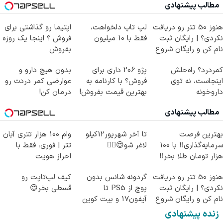
مطالب پیشنهادی
هنوز 50 تتر رو دریافت
لپ تاپ دلخواهت،
اپتیما رو گذاشتی برای
نکردی؟ | رایگان ثبت
فقط با 10 میلیون
فروش ؟ اینجا یک روزه
نام کن و رایگان شروع
بفروش
کن!
کمردرد؟ راه‌حلش
پژو 206 داری برای
بدون هیچ دارو و
اینجاست، نه توی
فروش؟ با کارنامه به
عوارضی کمر دردت رو
داروخونه
بهترین قیمت بفروش!
درمان کن!
(پرسش‌نامه)
مطالب پیشنهادی
بهترین فرصت
تا آخر شهریور12کیلو
وام 100 هزار تتری آبان
سرمایه‌گذاری‼️ با 100
لاغر شو😍👌🏻
تتر | فوری، فقط با
هزار تومان طلا بخر‼️
احراز هویت
هنوز 50 تتر رو دریافت
گردونه شانس بدون
کیف لپ‌تاپت رو
نکردی؟ | رایگان ثبت
پوچ از PS5 تا
قسطی بخر😍
نام کن و رایگان شروع
آیفون17 و بیت کوین
کن!
🔥
زنده پیشنهادی