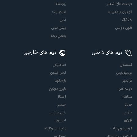
فرصت های شغلی
روزنامه
قوانین و مقررات
نتایج زنده
DMCA
آنتن
آگهی دولتی
پیش بینی
پخش زنده
تیم های داخلی
تیم های خارجی
استقلال
آث میلان
پرسپولیس
اینتر میلان
تراکتور
بارسلونا
ذوب آهن
بایرن مونیخ
سپاهان
آرسنال
فولاد
چلسی
ملوان
رئال مادرید
گل‌گهر
لیورپول
آلومینیوم اراک
منچستریونایتد
استقلال خوزستان
یوونتوس