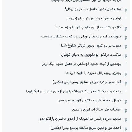
مچ اندازی بدون حاصل نساجی و پیکان!
اولین حضور کارتساس در میان زنبورها
کلا دو‌ رشته مدال آور داریم، آنها را ویژه ببینید!
دیومانده: آمدن به رئال رویایی بود که به حقیقت پیوست
دعوت در دو گروه: اردوی فرنگی شلوغ شد!
بازگشت برانکو ایوانکوویچ به دنیای فوتبال!
رونمایی از کیت جدید ذوب‌آهن در فصل جدید لیگ برتر
رودری پروژه رئال مادرید را نابود می‌کند!
آغاز عصر جدید کاپیتان سابق پرسپولیس (عکس)
یک ضربه، یک شاهکار، یک تریولا! بهترین گل‌های کنفرانس لیگ اروپا
دو گل لحظه آخری در تقابل آلومینیوم و مس
جزئیات فنی مذاکرات ایران و عمان
بازدید سرزده رئیس پارالمپیک از اردوی دختران پاراتکواندو
احمد نور و پایان سریع شایعه پرسپولیس! (عکس)