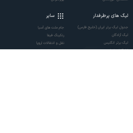
لیگ های پرطرفدار
سایر
جدول لیگ برتر ایران (خلیج فارس)
جام ملت های آسیا
لیگ آزادگان
رنکینگ فیفا
لیگ برتر انگلیس
نقل و انتقالات اروپا
لالیگا اسپانیا
نقل و انتقالات ایران
سری آ ایتالیا
پاری سن ژرمن
لیگ قهرمانان اروپا
لیگ نخبگان آسیا
لیگ قهرمانان آسیا دو
لیگ برتر فوتسال