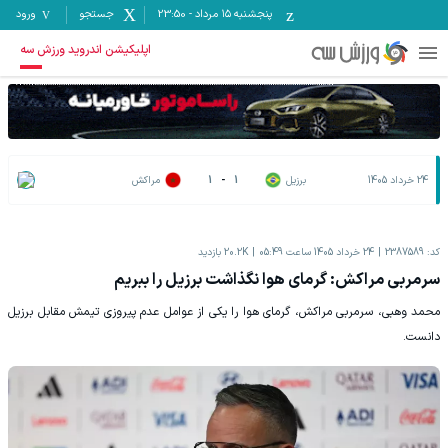
پنجشنبه ۱۵ مرداد
-
23:50
جستجو
ورود
اپلیکیشن اندروید ورزش سه
24 خرداد 1405
برزیل
1
-
1
مراکش
کد:
2387589
24 خرداد 1405 ساعت 05:49
20.2K
بازدید
سرمربی مراکش: گرمای هوا نگذاشت برزیل را ببریم
محمد وهبی، سرمربی مراکش، گرمای هوا را یکی از عوامل عدم پیروزی تیمش مقابل برزیل
دانست.