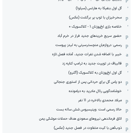
گل اول بنفیکا به هارتس (سیلوا)
سحرخیزان با توپ پر برگشت (عکس)
خلاصه بازی لخ‌پوزنان 1 - کلاکسویک 0
حضور سریع خریدهای جدید فراز در خرم آباد
رسمی: دروازه‌بان منچسترسیتی به لیدز پیوست
خیبر با اضافه شدن نفرات جدید، آماده فصل تازه
قالیباف در توییت جدید به ترامپ کنایه زد
گل اول لخ‌پوزنان به کلاکسویک (آگنرو)
دو پاس گل برای حردانی پس از استوری جنجالی
خوشامدگویی رئال مادرید به دیامونده
میلاد محمدی بالاخره در 11 نفر
حالا رسمی است: وینیسیوس شش ساله بست
اتاق فرماندهی نیروهای سعودی هدف حملات موشکی یمن
ذوب‌آهن با کیت متفاوت در فصل جدید (عکس)