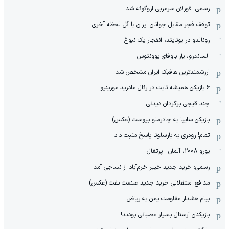
رسمی: فورلان سرمربی اروگوئه شد
توقف فجر مقابل جوانان ایران با گل لحظه آخری
رونالدو در یونایتد، انفجار یک نبوغ
الساندرو، یار باوفای یوونتوس
ارزشمندترین هافبک ایران مشخص شد
6 بازیکن همیشه ثابت در رئال مادرید مورینیو
چند قیچی برگردان دیدنی
بازیکن سایپا به چادرملو پیوست (عکس)
تمام! رودری به بارسلونا پاسخ مثبت داد
یورو 2008، آلمان - پرتغال
رسمی: خرید جدید خیبر خرم‌آباد از نساجی آمد
مدافع استقلالی خرید جدید صنعت نفت (عکس)
پیام هشدار مقاومت یمن به ریاض
بازیکنان آرسنال بسیار عصبانی بودند!