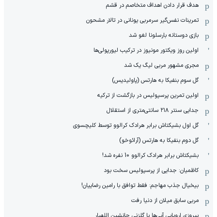
هدف قرار دادن اهداف متخاصم در قشم
‏تمرینات نفس‌گیر سرمربی یونانی در تالار مشحون
بازی دوستانه بارسلونا لغو شد
اولین روز ویکتور مونیوز در ترکیب لیورپولی‌ها
مجری مشهور مربی لیگ یک شد
گل سوم بنفیکا به هارتس (پاولیدیس)
اولین تمرین پرسپولیس در بازگشت از ترکیه
جدایی سنتر ۲۱۸ سانتی‌متری از استقلال
گل اول بشیکتاش برابر هرادک کرالوو توسط کلیچسوی
گل دوم بنفیکا به هارتس (آرائوخو)
بشیکتاش برابر هرادک کرالوو 10 نفره شد!
کاظمیان: جدایی از پرسپولیس سخت بود
بیخیال جذب مهاجم: فقط توافق با رامین رضاییان!
مربی سابق میلان از دنیا رفت
پیروزی اروپایی آبی‌ها با گلزنی جانشین اللهیار