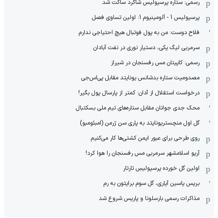
رسمی: ستاره پرسپولیس شاگرد ساکت شد
پرسپولیس 1 - آلومینیوم 1: اولین تساوی فصل
فلاح دوست: من به پول فوتبال هیچ احتیاجی ندارم
سرمربی لیگ یکی، دستیار نوری در نفت آبادان
رسمی: کاپیتان مس رفسنجان در شیراز
مصدومیت ستاره بدشانس یونایتد مقابل پی‌اس‌جی
درخواست استقلال از آدان: کمتر از پارسال پول بگیر!
محک جدی ‌جوانان مقابل ستاره‌های تیم ملی بسکتبال
گل اول منچستریونایتد به پاری سن ژرمن (امبئومبو)
روی طرحی برای عبور ایمن کشتی‌ها کار می‌کنیم
آریو اسلامشهر سرمربی مس رفسنجان را هوا کرد!
اولین گل خورده پرسپولیسِ تارتار
بریس یاسین آیاری، گل سوم برایتون به رم
مذاکرات رسمی بارسلونا و پاریس شروع شد