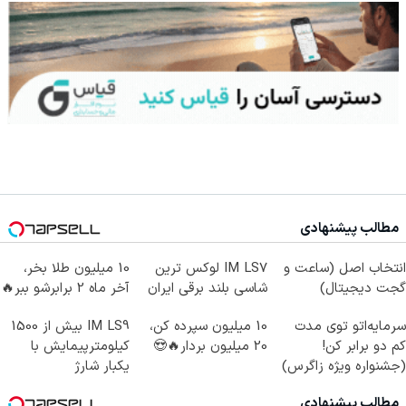
مطالب پیشنهادی
انتخاب اصل (ساعت و
IM LS7 لوکس ترین
10 میلیون طلا بخر،
گجت دیجیتال)
شاسی بلند برقی ایران
آخر ماه 2 برابرشو ببر🔥
سرمایه‌اتو توی مدت
10 میلیون سپرده کن،
IM LS9 بیش از 1500
کم دو برابر کن!
20 میلیون بردار🔥😍
کیلومترپیمایش با
(جشنواره ویژه زاگرس)
یکبار شارژ
🔥
مطالب پیشنهادی