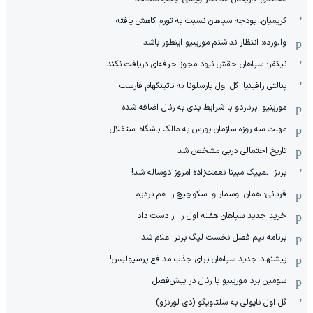
کریمیان: بودجه سپاهان نسبت به تورم کاهش یافته
والورده: انتظار نداشتم مورینیو اینطور باشد
نیکفر: سپاهان حقش نبود مجوز حرفه‌ای دریافت نکند
پنالتی رافینیا؛ گل اول بارسلونا به ناتینگهام فارست
مورینیو: برناردو با شرایط بدی به رئال اضافه شده
مهلت سه روزه سازمان بورس به مالک باشگاه استقلال
تاریخ احتمالی دربی مشخص شد
برنز المپیک مبینا نعمت‌زاده امروز دوساله شد!
قربانی: همان اوسمار و اسکوچیچ را هم بردیم
خرید جدید سپاهان هفته اول را از دست داد
برنامه نیم فصل نخست لیگ برتر اعلام شد
پیشنهاد جدید سپاهان برای جذب مدافع پرسپولیس!
سومین برد مورینیو با رئال در پیش‌فصل
گل اول ناپولی به سلتاویگو (دی لورنزو)