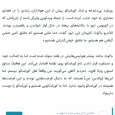
رویکرد بی‌دغدغه و شاد کوراسائو پیش از این هواداران زیادی را در فضای
مجازی به خود جذب کرده است، از جمله ویدئویی وایرال شده از بازیکنان که
در اتوبوس تیم با بالاتنه‌های برهنه در حال آواز خواندن و رقصیدن بودند.
لئاندرو باکونا، کاپیتان این تیم، گفت: «ما ملتی هستیم که عاشق کمی جشن
گرفتن هم هستیم. ما عاشق خوش‌گذرانی هستیم.»
باکونا، مانند بیشتر هم‌تیمی‌هایش در هلند متولد شده است اما به اصالت خود
و دستاورد قرار دادن نام کوراسائو روی نقشه افتخار می‌کند. این هافبک سابق
استون ویلا افزود: «مردم گاهی می‌گویند من واقعاً اهل کوراسائو نیستم. اما
این‌ها (والدین من) هستند که به دنبال فرصت‌هایی بودند و این فرصت‌ها
همیشه در کوراسائو وجود ندارد. اما ما کوراسائویی هستیم و کوراسائو را دوست
داریم!»
تازه‌ترین اخبار ورزشی ایران و جهان در