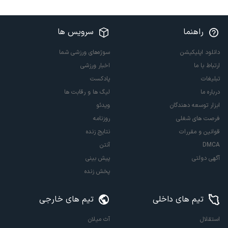
راهنما
سرویس ها
دانلود اپلیکیشن
سوژه‌های ورزشی شما
ارتباط با ما
اخبار ورزشی
تبلیغات
پادکست
درباره ما
لیگ ها و رقابت ها
ابزار توسعه دهندگان
ویدئو
فرصت های شغلی
روزنامه
قوانین و مقررات
نتایج زنده
DMCA
آنتن
آگهی دولتی
پیش بینی
پخش زنده
تیم های داخلی
تیم های خارجی
استقلال
آث میلان