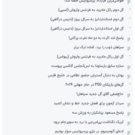
طولانی‌ترین قرارداد پرسپولیس امضا شد!
گل دوم رئال مادرید به فرنتس واروش (اسپی)
گل دوم استانداردلیژ به سرکل بروژ (دنیس درگاهی)
گل اول استانداردلیژ به سرکل بروژ (دنیس درگاهی)
پاسخ تند اکرت به دو ماه نفرت پراکنی!
سپاهان ذوب را برد، آماده لیگ برتر
گل اول رئال مادرید به فرنتس واروش (ریواس)
ستاره سابق بارسلونا به لس‌آنجلس گلکسی پیوست
یونان به دنبال گسترش حضور نظامی در خلیج فارس
گل‌های بازیکنان PSG در جام جهانی 2026
حاج‌صفی آقای گل جدید سپاهان!
سردار آزمون برای فصل جدید خط و نشان کشید
پاسخ مسعود پزشکیان به ورزش سه
کریک نگذاشت پی‌اس‌جی با برد به سوپرجام برود
ادعای آلومینیوم: بر بازی پرسپولیس سوار بودیم