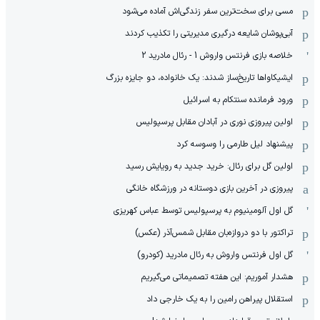
مسی برای سخت‌ترین سفر زندگی‌اش آماده می‌شود
آبی‌پوشان شایعه درگیری مدیریتی را تکذیب کردند
خلاصه بازی فرنتس واروش 1 - رئال مادرید 2
ایشیکاوا‌ها تاریخ‌ساز شدند: یک خانواده، دو جایزه بزرگ
ورود فرمانده سنتکام به اسرائیل
اولین پیروزی نوری در آبادان مقابل پرسپولیس
پیشنهاد لیل طارمی را وسوسه کرد
اولین گل برای رئال: خرید جدید به رویایش رسید
پیروزی در آخرین بازی دوستانه در ورزشگاه خانگی
گل اول آلومینیوم به پرسپولیس توسط عباس کهریزی
تراکتور با دو دروازه‌بان مقابل شمس‌آذر (عکس)
گل اول فرنتس واروش به رئال مادرید (کودرو)
هشدار آموریم: این هفته تصمیماتی می‌گیریم
استقلال پیراهن رامین را به یک خارجی داد