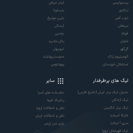
پرسپولیس
اینتر میلان
تراکتور
بارسلونا
ذوب آهن
بایرن مونیخ
سپاهان
آرسنال
فولاد
چلسی
ملوان
رئال مادرید
گل‌گهر
لیورپول
آلومینیوم اراک
منچستریونایتد
استقلال خوزستان
یوونتوس
لیگ های پرطرفدار
سایر
جدول لیگ برتر ایران (خلیج فارس)
جام ملت های آسیا
لیگ آزادگان
رنکینگ فیفا
لیگ برتر انگلیس
نقل و انتقالات اروپا
لالیگا اسپانیا
نقل و انتقالات ایران
سری آ ایتالیا
پاری سن ژرمن
لیگ قهرمانان اروپا