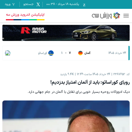
یکشنبه ۱۸ مرداد
-
00:38
جستجو
ورود
اپلیکیشن اندروید ورزش سه
24 خرداد 1405
آلمان
7
-
1
کوراسائو
کد:
2387652
24 خرداد 1405 ساعت 12:49
9.4K
بازدید
رویای کوراسائو: باید از آلمان امتیاز بدزدیم!
دیک ادووکات روحیه بسیار خوبی برای تقابل با آلمان در جام جهانی دارد.