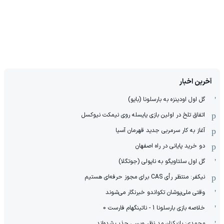
آخرین اخبار
گل اول اودینزه به بارسلونا (بایو)
اتفاق تلخ در اولین بازی یایسله روی نیمکت نیوکسل
آغاز به کار سرمربی جدید قهرمان آسیا
دو خرید پایانی در راه اصفهان
گل اول سلتاویگو به ناپولی (جوتگلا)
نیکفر: منتظر رأی CAS برای مجوز حرفه‌ای هستیم
وقتی ملی‌پوشان تکواندو خبرنگار می‌شوند
خلاصه بازی بارسلونا 1 - ناتینگهام فارست 0
محمدی: بازیکنان مد نظر ویسی جذب شده‌اند