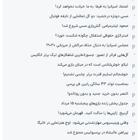
اعتماد اسپانیا به فیفا: به ما خیانت نخواهد کرد!
مسی دوباره درخشید؛ دو گل تماشایی از نابغه فوتبال
صعود اینترمیامی: آتش‌بازی مسی شروع شد!
استراتژی حقوقی استقلال چگونه شکست خورد؟
مجلس اسپانیا به دنبال حذف مراکش از میزبانی ۲۰۳۰!
گل‌هایی فراتر از تصور؛ جسورانه‌ترین شاهکارهای لیگ برتر انگلیس
لیائو خوش‌شانس است که در میلان بازی می‌کند
خوشحالم تسلیم قدرت برتر چلسی نشدیم!
بمناسبت تولد 43 سالگی رابین فن پرسی
النصر بدون خرید جدید و بدون رونالدو!
جدول پخش زنده بازی‌های پنجشنبه 15 مرداد
گربیج: ژاپنی‌ها را ساکت کنید، قهرمان می‌شوید!
وقتی وینیسیوس مهارنشدنی می‌شود؛ اوج هنرنمایی در لالیگا
پیراهن عالیشاه در پرسپولیس ممنوع شد