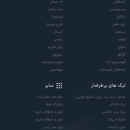
استقلال
آث میلان
پرسپولیس
اینتر میلان
تراکتور
بارسلونا
ذوب آهن
بایرن مونیخ
سپاهان
آرسنال
فولاد
چلسی
ملوان
رئال مادرید
گل‌گهر
لیورپول
آلومینیوم اراک
منچستریونایتد
استقلال خوزستان
یوونتوس
لیگ های پرطرفدار
سایر
جدول لیگ برتر ایران (خلیج فارس)
جام ملت های آسیا
لیگ آزادگان
رنکینگ فیفا
لیگ برتر انگلیس
نقل و انتقالات اروپا
لالیگا اسپانیا
نقل و انتقالات ایران
سری آ ایتالیا
پاری سن ژرمن