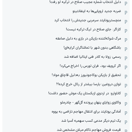
دلیل انتخاب شماره عجیب صلاح در ترکیه لو رفت!
ضربه جدید اروپایی‌ها به اینفانتینو
منچستریونایتد سرمربی جدیدش را انتخاب کرد
کاراگر: جای صلاح در لیگ ترکیه نیست!
مرگ شوکه‌کننده بازیکن در بازی به دلیل صاعقه
باشگاهی بدون شهر با تماشاگران کرایه‌ای!
رسمی: زولا به کادر فنی ایتالیا اضافه شد
اگر کرویف بود، فران تورس را اخراج می‌کرد!
تحقیق از بازیکن بوکاجونیورز به‌دلیل قاچاق مواد!
توازن دروغین: بارسا بیشتر از رئال خرج کرده؟!
کاناوارو: در اردوی ازبکستان یک موش حضور داشت!
واکاوی زوایای پنهان پرونده گل‌گهر - چادرملو
آمادگی یونایتد برای انتقال مهاجم ناراضی به یووه
یک تیم دیگر مدعی کسب سهمیه آسیا شد
قیمت فروش مهاجم ناکام میلان مشخص شد