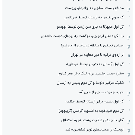
مدافع راست نساجی به چادرملو پیوست
گل سوم بتیس به آرسنال توسط فورنالس
گل اول مایورکا به پاری سن ژرمن توسط لوومبو
با انگیزه مثل لیموچی، بازگشت به روزهای دوست داشتنی
جدایی کاپیتان با سابقه ذوب‌آهن از این تیم!
از اردوی ترکیه تا میز معاینه در تهران
گل اول آرسنال به بتیس توسط هینکاپیه
ستاره جدید چلسی: برای لیگ برتر صبر ندارم
شلیک مرگبار دئوسا و گل دوم بتیس به آرسنال
خرید جدید نساجی از خیبر آمد
گل اول بتیس برابر آرسنال توسط ریکلمه
گل دوم فنرباغچه به اشتورم گراتس (گرینوود)
آدان با چمدان شکایت پشت پنجره استقلال
اوربیگ از صحبت‌های نویر شگفت‌زده شد