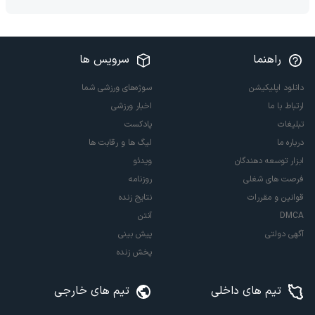
راهنما
سرویس ها
دانلود اپلیکیشن
سوژه‌های ورزشی شما
ارتباط با ما
اخبار ورزشی
تبلیغات
پادکست
درباره ما
لیگ ها و رقابت ها
ابزار توسعه دهندگان
ویدئو
فرصت های شغلی
روزنامه
قوانین و مقررات
نتایج زنده
DMCA
آنتن
آگهی دولتی
پیش بینی
پخش زنده
تیم های داخلی
تیم های خارجی