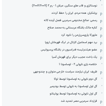
نوستالژی و قاب های سنگین، میلان 1 - رم 2 (2006/2007)
پزشکیان: همه مردم، ایران را حفظ کردند
رسمی: صالح مخدومی سرمربی فصل آینده کاله
کنایه مالک باشگاه عربستانی به محمد صلاح
مایورکا پاری‌سن‌ژرمن را نابود کرد
برد مهم اسماعیل کارتال در لیگ قهرمانان اروپا
عضو هیئت‌رئیسه فدراسیون در باشگاه پرسپولیس
یک باخت عجیب دیگر برای قهرمان آسیا
خلاصه بازی ناپولی 2 - اوساسونا 1
ظریف: ایران نیازمند سیاست خارجی متوازن و چندوجهی
گل دوم ناپولی به اوساسونا توسط لوکا
گل اول اوساسونا به ناپولی توسط بودیمیر
گل اول ناپولی به اوساسونا توسط پولیتانو
قرارداد سرمربی مصر تمدید شد