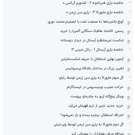
خلاصه بازی فنرباغچه 2 - اشتورم گراتس 0
خلاصه بازی مایورکا 3 - پاری سن ژرمن 0
کوچ باتجربه‌ها به صنعت نفت با تصمیم محمد نوری
رسمی: الاتحاد هافبک سنگالی آلمریا را خرید
شکست غیرمنتظره آرسنال در دیدار دوستانه
خلاصه بازی آرسنال 1 - رئال بتیس 3
آزمون نهایی استقلال با حریف شکست‌ناپذیر
تغییر بزرگ در ساختار باشگاه پرسپولیس
گل سوم مایورکا به پاری سن ژرمن توسط رایلو
حرکت عجیب وینیسیوس در اینستاگرام
وینگر پنج‌گله آریو به چادرملو پیوست
خرید جدید خیبر از تیم قهرمان می‌آید
اعتراف استقلال: پنجره بسته و باز نمی‌شود!
گل دوم مایورکا به پاری سن ژرمن توسط ویرجیلی
مدافع میلان هواداران را عصبانی کرد