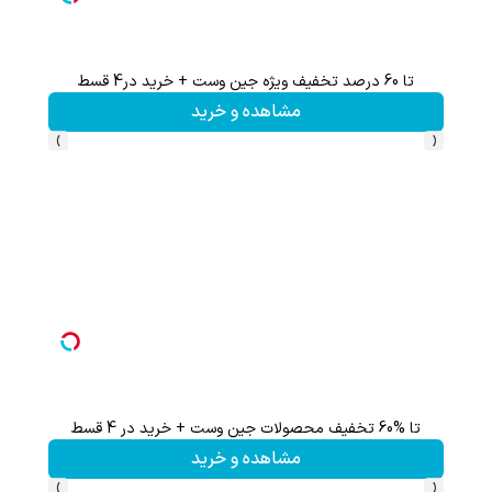
60% تخفیف ویژه جین وست + خرید در4 قسط
مشاهده و خرید
›
‹
ثبت نام کن؛خرید کن؛نقره ببر
کلیک کن!
›
‹