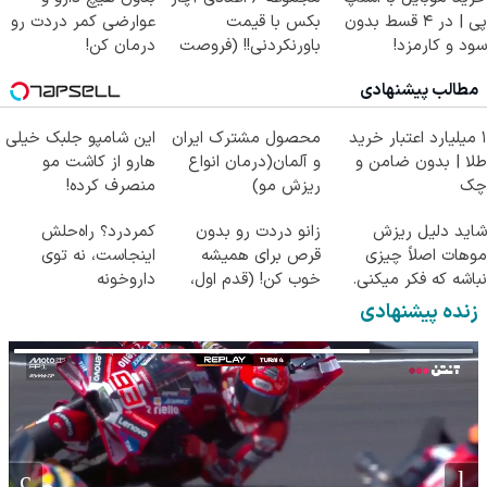
پی | در ۴ قسط بدون
بکس با قیمت
عوارضی کمر دردت رو
سود و کارمزد!
باورنکردنی!! (فروصت
درمان کن!
محدود)
(پرسش‌نامه)
مطالب پیشنهادی
۱ میلیارد اعتبار خرید
محصول مشترک ایران
این شامپو جلبک خیلی
طلا | بدون ضامن و
و آلمان(درمان انواع
هارو از کاشت مو
چک
ریزش مو)
منصرف کرده!
شاید دلیل ریزش
زانو دردت رو بدون
کمردرد؟ راه‌حلش
موهات اصلاً چیزی
قرص برای همیشه
اینجاست، نه توی
نباشه که فکر میکنی.
خوب کن! (قدم اول،
داروخونه
پرسش‌نامه)
زنده پیشنهادی