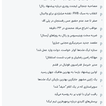
مصاحبه جنجالی ایجنت رودری درباره پیشنهاد رئال!
انقلاب به سبک FIVB: نقشه میلیاردی برای والیبال
صفر تا صد عدم حضور مس رفسنجان در پلی آف
عواقب اخراج میلاد محمدی در 33 دقیقه
ضربه سخت وینیسیوس و رئال به رویاهای آرسنال!
مقصد جدید سرمربیگری مجتبی جباری!
ستاره لیگ ملت‌ها کولر خواست، دولت وارد عمل شد!
مهلکه رامین رضاییان و ضرب شست استقلال!
مدیر خبرساز فدراسیون فوتبال در قشم
اولین پیشنهاد بارسا به بهترین هافبک جهان رسید
یک ژاپنی مشهور جایگزین بهترین بازیکن لیگ ملت‌ها
سوپراستاری که در یک کلام "حیف" شد!
رقیب ایران با توپ پر به روسیه می‌آید
پرسش‌های کلیدی درباره پرمهره‌ترین تیم لیگ!