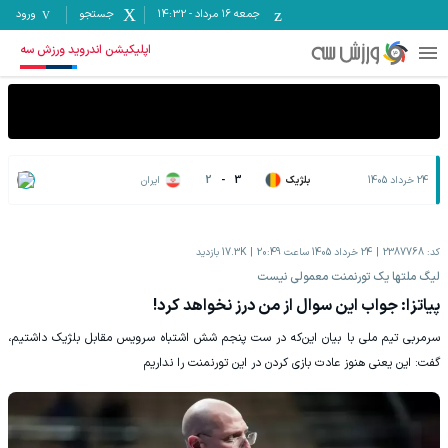
جمعه ۱۶ مرداد
-
14:32
جستجو
ورود
اپلیکیشن اندروید ورزش سه
24 خرداد 1405
بلژیک
3
-
2
ایران
کد:
2387768
24 خرداد 1405 ساعت 20:49
17.3K
بازدید
لیگ ملتها یک تورنمنت معمولی نیست
پیاتزا: جواب این سوال از من درز نخواهد کرد!
سرمربی تیم ملی با بیان این‌که در ست پنجم شش اشتباه سرویس مقابل بلژیک داشتیم،
گفت: این یعنی هنوز عادت بازی کردن در این تورنمنت را نداریم