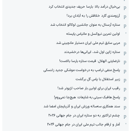
بی‌خیال درآمد بالا: بارسا حریف جدیدی انتخاب کرد
آرزومندی گارد خلاقش را به آبادان برد!
ستاره آرسنال به عنوان جانشین لوکاکو انتخاب شد
اولین تمرین نیوکسل و ماتیاس یایسله
مربی سابق تیم ملی ایران دستیار مانچینی شد
ستاره ژاپن اول شد، ایرانی‌ها درخشیدند
نارضایتی الهلال: قیمت ستاره بارسا بالاست!
پاسخ منفی ترامپ به درخواست موشکی جدید زلنسکی
زبیر استقلال با پاس گل برگشت
رقیب ایران برای اولین بار صاحب لژیونر شد!
پاسخ هافبک سیتی به شایعات: هیچ‌جا نمی‌روم!
سند همکاری سه‌ساله‌ ‌ورزش ایران و آذربایجان امضا شد
چشم تراکتور به دو ستاره ایران در جام جهانی ۲۰۲۶
آمار و ارقام جالب تیم ملی ایران در جام جهانی 2026