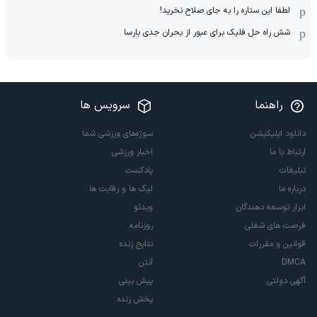
لطفا این ستاره را به جای صلاح نخرید!
شش راه حل فلیک برای عبور از بحران جدی بارسا
راهنما
سرویس ها
دانلود اپلیکیشن
سوژه‌های ورزشی شما
ارتباط با ما
اخبار ورزشی
تبلیغات
پادکست
درباره ما
لیگ ها و رقابت ها
ابزار توسعه دهندگان
ویدئو
فرصت های شغلی
روزنامه
قوانین و مقررات
نتایج زنده
DMCA
آنتن
آگهی دولتی
پیش بینی
پخش زنده