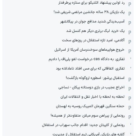
رد اولین پیشنهاد اتلتیکو برای ستاره پرطرفدار
یک بازیکن ۳۸ ساله جانشین مرتضی شریفی شد!
آسیب‌دیدگی شدید مدافع جوان در پیکانشهر
یک خرید لیگ برتری دیگر هم کنسل شد
آکادمی، امید تازه استقلال در روزهای سخت
خروج هواپیماهای سوخت‌رسان آمریکا از اسرائیل
تفکری: به دادگاه cas درخواست لغو پلی‌اف را دادیم
تفکری: اتفاقاتی که برای مس افتاد ناعادلانه بود
استقبال پرشور: اسطوره اروگوئه بازگشت!
اخراج عجیب در بازی دوستانه پیکان - نساجی
لحظه به لحظه با اخبار نقل و انتقالات ایران
حمله سنگین قهرمان المپیک روسیه به لهستان
رونمایی از پیراهن سوم میلان: متفاوت‌تر از همیشه!
رونمایی از کاپیتان جدید؛ اقدام جالب سهراب در استقلال
گلایه های بازیکن آمریکایی تیم استقلال از مدیریت