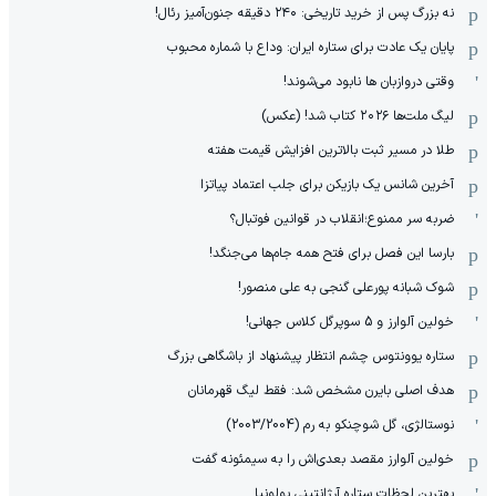
نه بزرگ پس از خرید تاریخی: ۲۴۰ دقیقه جنون‌آمیز رئال!
پایان یک عادت برای ستاره ایران: وداع با شماره محبوب
وقتی دروازبان ها نابود می‌شوند!
لیگ ملت‌ها ٢٠٢۶ کتاب شد! (عکس)
طلا در مسیر ثبت بالاترین افزایش قیمت هفته
آخرین شانس یک بازیکن برای جلب اعتماد پیاتزا
ضربه سر ممنوع؛انقلاب در قوانین فوتبال؟
بارسا این فصل برای فتح همه جام‌ها می‌جنگد!
شوک شبانه پورعلی گنجی به علی منصور!
خولین آلوارز و 5 سوپرگل کلاس جهانی!
ستاره یوونتوس چشم انتظار پیشنهاد از باشگاهی بزرگ
هدف اصلی بایرن مشخص شد: فقط لیگ قهرمانان
نوستالژی، گل شوچنکو به رم (2003/2004)
خولین آلوارز مقصد بعدی‌اش را به سیمئونه گفت
بهترین لحظات ستاره آرژانتینی بولونیا