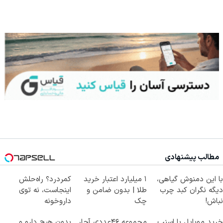
مطالب پیشنهادی
با این دمنوش گیاهی،
۱ میلیارد اعتبار خرید
کمردرد؟ راه‌حلش
دیگه نگران کبد چرب
طلا | بدون ضامن و
اینجاست، نه توی
نباش!
چک
داروخونه
خرید موبایل با اسنپ
مجموعه ۴۶عددی آچار
بدون هیچ دارو و