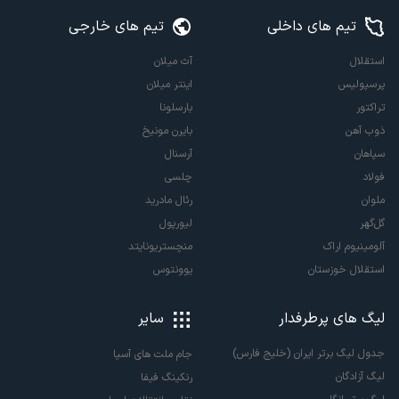
تیم های داخلی
تیم های خارجی
استقلال
آث میلان
پرسپولیس
اینتر میلان
تراکتور
بارسلونا
ذوب آهن
بایرن مونیخ
سپاهان
آرسنال
فولاد
چلسی
ملوان
رئال مادرید
گل‌گهر
لیورپول
آلومینیوم اراک
منچستریونایتد
استقلال خوزستان
یوونتوس
لیگ های پرطرفدار
سایر
جدول لیگ برتر ایران (خلیج فارس)
جام ملت های آسیا
لیگ آزادگان
رنکینگ فیفا