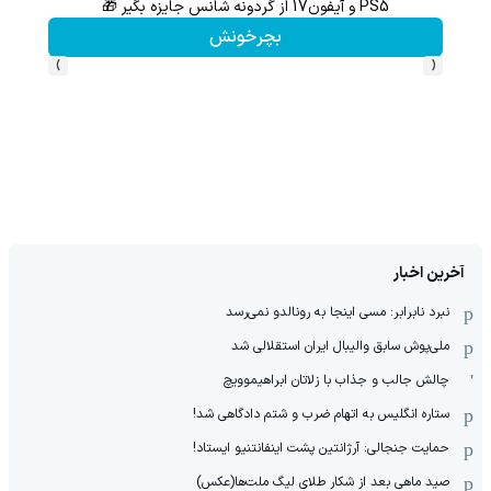
با خرید اول از گریم 200 سوت هدیه بگیر
کلیک کن!
›
‹
آخرین اخبار
نبرد نابرابر: مسی اینجا به رونالدو نمی‌رسد
ملی‌پوش سابق والیبال ایران استقلالی شد
چالش جالب و جذاب با زلاتان ابراهیموویچ
ستاره انگلیس به اتهام ضرب و شتم دادگاهی شد!
حمایت جنجالی: آرژانتین پشت اینفانتنیو ایستاد!
صید ماهی بعد از شکار طلای لیگ ملت‌ها(عکس)