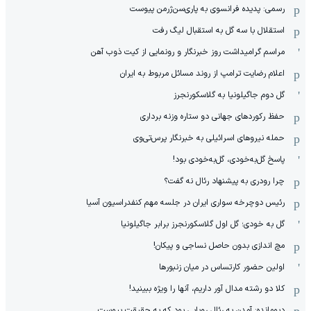
رسمی: پدیده فرانسوی به پاری‌سن‌ژرمن پیوست
استقلال با سه گل به استقبال لیگ رفت
مراسم گرامیداشت روز خبرنگار و رونمایی از کیت ذوب آهن
اعلام رضایت ترامپ از روند مسائل مربوط به ایران
گل دوم جاگیلونیا به گلاسکورنجرز
حفظ رکوردهای جهانی دو ستاره وزنه برداری
حمله نیروهای اسرائیلی به خبرنگار پرس‌تی‌وی
پاسخ گل‌به‌خودی، گل‌به‌خودی بود!
چرا رودری به پیشنهاد رئال نه گفت؟
رئیس دوچرخه سواری ایران در جلسه مهم کنفدراسیون آسیا
گل به خودی؛ گل اول گلاسکورنجرز برابر جاگیلونیا
مچ اندازی بدون حاصل نساجی و پیکان!
اولین حضور کارتساس در میان زنبورها
کلا دو‌ رشته مدال آور داریم، آنها را ویژه ببینید!
دیومانده: آمدن به رئال رویایی بود که به حقیقت پیوست