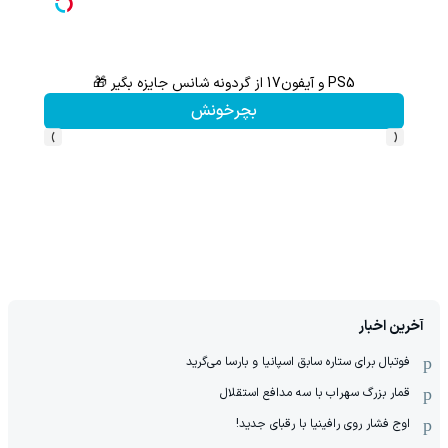
PS5 و آیفون17 از گردونه شانس جایزه بگیر 🎁
گردونه شانس بدون 
بچرخونش
›
‹
آخرین اخبار
فوتبال برای ستاره سابق اسپانیا و بارسا می‌گرید
قمار بزرگ سهراب با سه مدافع استقلال
اوج فشار روی رافینیا با رقبای جدید!