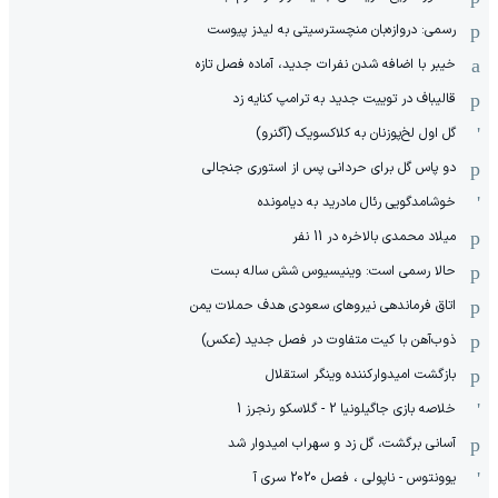
رسمی: دروازه‌بان منچسترسیتی به لیدز پیوست
خیبر با اضافه شدن نفرات جدید، آماده فصل تازه
قالیباف در توییت جدید به ترامپ کنایه زد
گل اول لخ‌پوزنان به کلاکسویک (آگنرو)
دو پاس گل برای حردانی پس از استوری جنجالی
خوشامدگویی رئال مادرید به دیامونده
میلاد محمدی بالاخره در 11 نفر
حالا رسمی است: وینیسیوس شش ساله بست
اتاق فرماندهی نیروهای سعودی هدف حملات یمن
ذوب‌آهن با کیت متفاوت در فصل جدید (عکس)
بازگشت امیدوارکننده وینگر استقلال
خلاصه بازی جاگیلونیا 2 - گلاسکو رنجرز 1
آسانی برگشت، گل زد و سهراب امیدوار شد
یوونتوس - ناپولی ، فصل 2020 سری آ