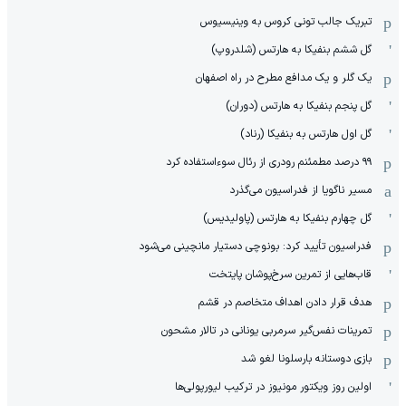
تبریک جالب تونی کروس به وینیسیوس
گل ششم بنفیکا به هارتس (شلدروپ)
یک گلر و یک مدافع مطرح در راه اصفهان
گل پنجم بنفیکا به هارتس (دوران)
گل اول هارتس به بنفیکا (رناد)
۹۹ درصد مطمئنم رودری از رئال سوءاستفاده کرد
مسیر ناگویا از فدراسیون می‌گذرد
گل چهارم بنفیکا به هارتس (پاولیدیس)
فدراسیون تأیید کرد: بونوچی دستیار مانچینی می‌شود
قاب‌هایی از تمرین سرخ‌پوشان پایتخت
هدف قرار دادن اهداف متخاصم در قشم
‏تمرینات نفس‌گیر سرمربی یونانی در تالار مشحون
بازی دوستانه بارسلونا لغو شد
اولین روز ویکتور مونیوز در ترکیب لیورپولی‌ها