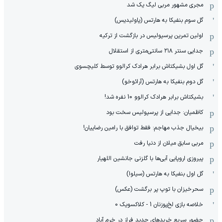
مجری مشهور مربی لیگ یک شد
گل سوم بنفیکا به هارتس (پاولیدیس)
اولین تمرین پرسپولیس در بازگشت از ترکیه
جدایی سنتر ۲۱۸ سانتی‌متری از استقلال
گل اول بشیکتاش برابر هرادک کرالوو توسط کلیچسوی
گل دوم بنفیکا به هارتس (آرائوخو)
بشیکتاش برابر هرادک کرالوو 10 نفره شد!
کاظمیان: جدایی از پرسپولیس سخت بود
بیخیال جذب مهاجم: فقط توافق با رامین رضاییان!
مربی سابق میلان از دنیا رفت
پیروزی اروپایی آبی‌ها با گلزنی جانشین اللهیار
گل اول بنفیکا به هارتس (سیلوا)
سحرخیزان با توپ پر برگشت (عکس)
خلاصه بازی لخ‌پوزنان 1 - کلاکسویک 0
حضور سریع خریدهای جدید فراز در خرم آباد