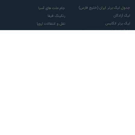
جدول لیگ برتر ایران (خلیج فارس)
جام ملت های آسیا
لیگ آزادگان
رنکینگ فیفا
لیگ برتر انگلیس
نقل و انتقالات اروپا
لالیگا اسپانیا
نقل و انتقالات ایران
سری آ ایتالیا
پاری سن ژرمن
لیگ قهرمانان اروپا
لیگ نخبگان آسیا
لیگ قهرمانان آسیا دو
لیگ برتر فوتسال
تمام حقوق مادی و معنوی این سایت متعلق به ورزش سه می باشد. شما می توانید از
سایت ورزش سه در صورت پذیرش موافقت نامه کاربری استفاده نمایید.