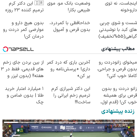
اینجاست، نه توی
وضعیت بانک مو، موی
🇮🇷 این دکتر کرم
داروخونه
طبیعی بکار!
ترمیم کننده 23 روزه
ساخت!
شست و شوی چربی
خداحافظی با کمردرد،
بدون هیچ دارو و
های کبد با نوشیدنی
بدون قرص و آمپول
عوارضی کمر دردت رو
گیاهی(55%تخفیف)
درمان کن!
(پرسش‌نامه)
مطالب پیشنهادی
میخوای زانودردت رو
آخرین باری که درد کمر
از بین بردن جای زخم
بدون قرص و جراحی،
داری! ◗پرسش‌نامه رو
های قدیمی، فقط در 3
کاملا خوب کنی؟
پر کن◖
هفته!! (بدون لیزر و
((پرسش‌نامه))
جراحی)
زانو دردت رو بدون
این دکتر شیرازی کرم
۱ میلیارد اعتبار خرید
قرص برای همیشه
ترمیم زخم ایرانی را
طلا | بدون ضامن و
خوب کن! (قدم اول،
ساخت!!!
چک
پرسش‌نامه)
زنده پیشنهادی