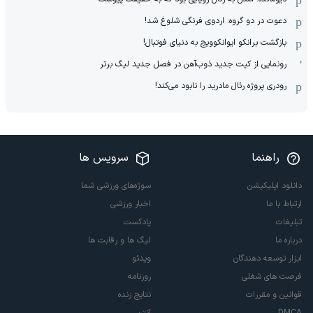
دعوت در دو گروه: اردوی فرنگی شلوغ شد!
بازگشت برانکو ایوانکوویچ به دنیای فوتبال!
رونمایی از کیت جدید ذوب‌آهن در فصل جدید لیگ برتر
رودری پروژه رئال مادرید را نابود می‌کند!
راهنما
سرویس ها
دانلود اپلیکیشن
سوژه‌های ورزشی شما
ارتباط با ما
اخبار ورزشی
تبلیغات
پادکست
درباره ما
لیگ ها و رقابت ها
ابزار توسعه دهندگان
ویدئو
فرصت های شغلی
روزنامه
قوانین و مقررات
نتایج زنده
DMCA
آنتن