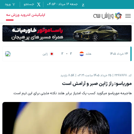
جمعه ۱۶ مرداد
-
04:56
جستجو
ورود
اپلیکیشن اندروید ورزش سه
24 خرداد 1405
هلند
2
-
2
ژاپن
کد:
2387868
25 خرداد 1405 ساعت 03:31
8.5K
بازدید
موریاسو: راز ژاپن صبر و آرامش است
هاجیمه موریاسو میگوید کسب یک امتیاز برابر هلند نکته مثبتی برای این تیم است.