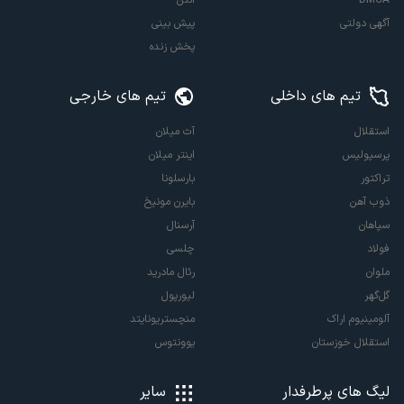
آگهی دولتی
پیش بینی
پخش زنده
تیم های داخلی
تیم های خارجی
استقلال
آث میلان
پرسپولیس
اینتر میلان
تراکتور
بارسلونا
ذوب آهن
بایرن مونیخ
سپاهان
آرسنال
فولاد
چلسی
ملوان
رئال مادرید
گل‌گهر
لیورپول
آلومینیوم اراک
منچستریونایتد
استقلال خوزستان
یوونتوس
لیگ های پرطرفدار
سایر