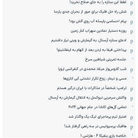
لطفا این ستاره را به جای صلاح نخرید!
شش راه حل فلیک برای عبور از بحران جدی بارسا
پیام احساسی یایسله آب روی آتش بود!
روزبه دستیار نمادین سهراب کنار زمین
ادعای ستاره آرسنال: به گیمارش و وینی نیاز داشتیم
پرداختی فیفا به اردن بعد از اتهام به اینفانتینو!
جلسه تمرینی شیاطین سرخ
شب کابوس‌وار میلاد محمدی در کنفرانس اروپا
مسی و نیمار، زوج تکرار نشدنی آبی اناری‌ها
ترامپ: شخصاً در مذاکرات با ایران درگیر هستم
واکنش سرمربی نیوکسل به انتقال گیمارش به آرسنال
تمامی گل‌های کانادا در جام جهانی 2026
امتیاز تیم پرماجرای لیگ یک واگذار شد
هافبک پرسپولیس در سه راهی گرفتار شد!
خلاصه بازی بنفیکا 6 - هارتس 1