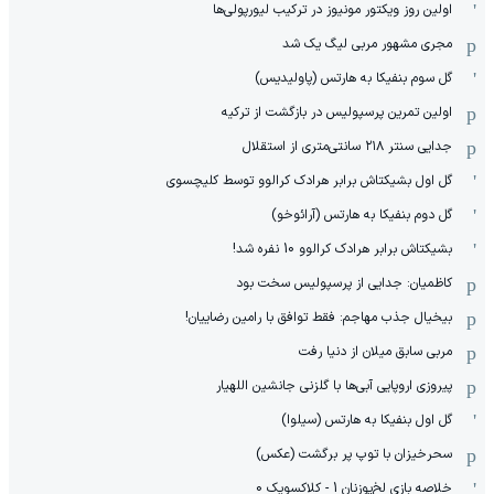
اولین روز ویکتور مونیوز در ترکیب لیورپولی‌ها
مجری مشهور مربی لیگ یک شد
گل سوم بنفیکا به هارتس (پاولیدیس)
اولین تمرین پرسپولیس در بازگشت از ترکیه
جدایی سنتر ۲۱۸ سانتی‌متری از استقلال
گل اول بشیکتاش برابر هرادک کرالوو توسط کلیچسوی
گل دوم بنفیکا به هارتس (آرائوخو)
بشیکتاش برابر هرادک کرالوو 10 نفره شد!
کاظمیان: جدایی از پرسپولیس سخت بود
بیخیال جذب مهاجم: فقط توافق با رامین رضاییان!
مربی سابق میلان از دنیا رفت
پیروزی اروپایی آبی‌ها با گلزنی جانشین اللهیار
گل اول بنفیکا به هارتس (سیلوا)
سحرخیزان با توپ پر برگشت (عکس)
خلاصه بازی لخ‌پوزنان 1 - کلاکسویک 0