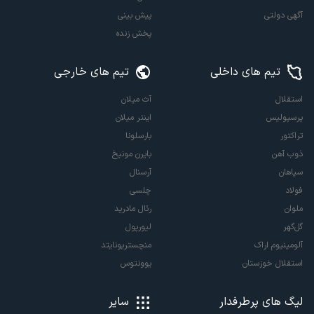
آگهی دولتی
پیش بینی
پخش زنده
تیم های داخلی
تیم های خارجی
استقلال
آث میلان
پرسپولیس
اینتر میلان
تراکتور
بارسلونا
ذوب آهن
بایرن مونیخ
سپاهان
آرسنال
فولاد
چلسی
ملوان
رئال مادرید
گل‌گهر
لیورپول
آلومینیوم اراک
منچستریونایتد
استقلال خوزستان
یوونتوس
لیگ های پرطرفدار
سایر