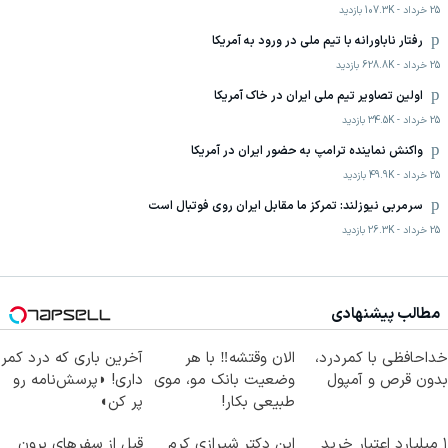
25 خرداد
-
107.3K
بازدید
رفتار ناباورانه با تیم ملی در ورود به آمریکا
25 خرداد
-
628.8K
بازدید
اولین تصاویر تیم ملی ایران در خاک آمریکا
25 خرداد
-
34.5K
بازدید
واکنش نماینده ترامپ به حضور ایران در آمریکا
25 خرداد
-
49.9K
بازدید
سرمربی نیوزلند: تمرکز ما مقابل ایران روی فوتبال است
25 خرداد
-
26.3K
بازدید
مطالب پیشنهادی
خداحافظی با کمردرد،
الان وقتشه‼️ با هر
آخرین باری که درد کمر
بدون قرص و آمپول
وضعیت بانک مو، موی
داری! ◗پرسش‌نامه رو
طبیعی بکار!
پر کن◖
۱ میلیارد اعتبار خرید
این دکتر شیرازی کرم
قبل از سفرهای برون