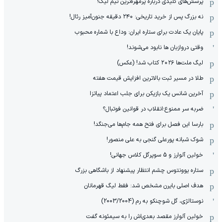
پرسش‌های کلیدی درباره پرمهره‌ترین تیم لیگ!
نه بزرگ پس از خرید تاریخی: ۲۴۰ دقیقه جنون‌آمیز رئال!
پایان یک عادت برای ستاره ایران: وداع با شماره محبوب
وقتی دروازبان ها نابود می‌شوند!
لیگ ملت‌ها ٢٠٢۶ کتاب شد! (عکس)
طلا در مسیر ثبت بالاترین افزایش قیمت هفته
آخرین شانس یک بازیکن برای جلب اعتماد پیاتزا
ضربه سر ممنوع؛انقلاب در قوانین فوتبال؟
بارسا این فصل برای فتح همه جام‌ها می‌جنگد!
شوک شبانه پورعلی گنجی به علی منصور!
خولین آلوارز و 5 سوپرگل کلاس جهانی!
ستاره یوونتوس چشم انتظار پیشنهاد از باشگاهی بزرگ
هدف اصلی بایرن مشخص شد: فقط لیگ قهرمانان
نوستالژی، گل شوچنکو به رم (2003/2004)
خولین آلوارز مقصد بعدی‌اش را به سیمئونه گفت