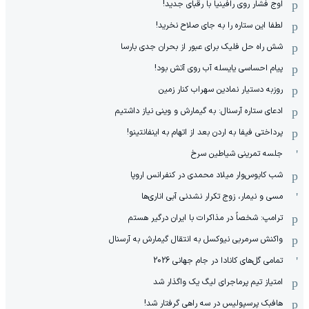
اوج فشار روی رافینیا با رقبای جدید!
لطفا این ستاره را به جای صلاح نخرید!
شش راه حل فلیک برای عبور از بحران جدی بارسا
پیام احساسی یایسله آب روی آتش بود!
روزبه دستیار نمادین سهراب کنار زمین
ادعای ستاره آرسنال: به گیمارش و وینی نیاز داشتیم
پرداختی فیفا به اردن بعد از اتهام به اینفانتینو!
جلسه تمرینی شیاطین سرخ
شب کابوس‌وار میلاد محمدی در کنفرانس اروپا
مسی و نیمار، زوج تکرار نشدنی آبی اناری‌ها
ترامپ: شخصاً در مذاکرات با ایران درگیر هستم
واکنش سرمربی نیوکسل به انتقال گیمارش به آرسنال
تمامی گل‌های کانادا در جام جهانی 2026
امتیاز تیم پرماجرای لیگ یک واگذار شد
هافبک پرسپولیس در سه راهی گرفتار شد!