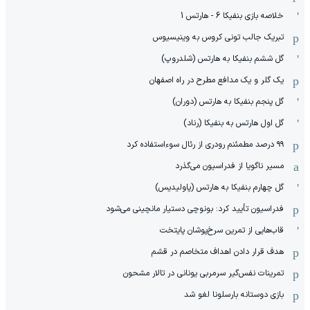
خلاصه بازی بنفیکا 6 - هارتس 1
تبریک جالب تونی کروس به وینیسیوس
گل ششم بنفیکا به هارتس (شلدروپ)
یک گلر و یک مدافع مطرح در راه اصفهان
گل پنجم بنفیکا به هارتس (دوران)
گل اول هارتس به بنفیکا (رناد)
۹۹ درصد مطمئنم رودری از رئال سوءاستفاده کرد
مسیر ناگویا از فدراسیون می‌گذرد
گل چهارم بنفیکا به هارتس (پاولیدیس)
فدراسیون تأیید کرد: بونوچی دستیار مانچینی می‌شود
قاب‌هایی از تمرین سرخ‌پوشان پایتخت
هدف قرار دادن اهداف متخاصم در قشم
‏تمرینات نفس‌گیر سرمربی یونانی در تالار مشحون
بازی دوستانه بارسلونا لغو شد