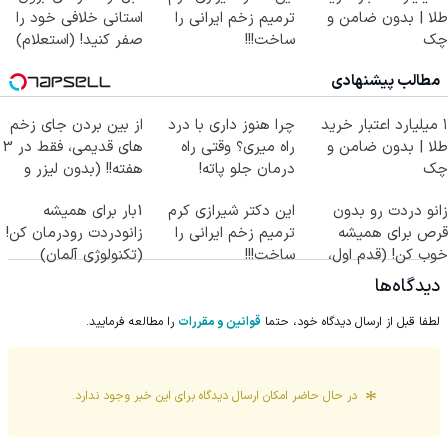
طلا | بدون ضامن و
ترمیم زخم ایرانی را
استانی خلافی خود را
چک
ساخت!!!
صفر کنید! (استعلام)
مطالب پیشنهادی
۱ میلیارد اعتبار خرید
چرا هنوز داری با درد
از بین بردن جای زخم
طلا | بدون ضامن و
راه میری؟ وقتی راه
های قدیمی، فقط در 3
چک
درمان جلو پاته!
هفته!! (بدون لیزر و
جراحی)
زانو دردت رو بدون
این دکتر شیرازی کرم
1بار برای همیشه
قرص برای همیشه
ترمیم زخم ایرانی را
زانودردت رودرمان کن!
خوب کن! (قدم اول،
ساخت!!!
(تکنولوژی آلمان)
پرسش‌نامه)
◂پرسشنامه▸
دیدگاه‌ها
لطفا قبل از ارسال دیدگاه خود، حتما
قوانین و مقررات
را مطالعه فرمایید.
در حال حاضر امکان ارسال دیدگاه برای این
خبر
وجود ندارد.