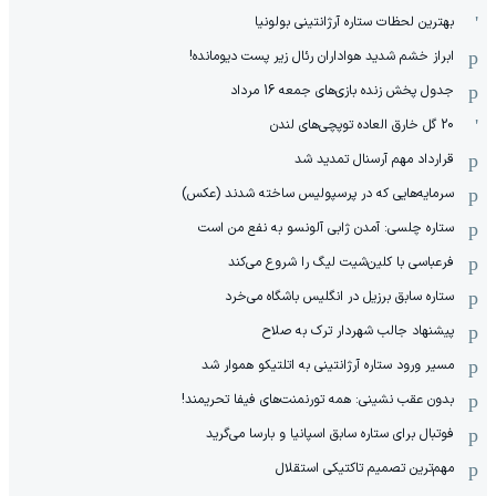
بهترین لحظات ستاره آرژانتینی بولونیا
ابراز خشم شدید هواداران رئال زیر پست دیومانده!
جدول پخش زنده بازی‌های جمعه 16 مرداد
20 گل خارق العاده توپچی‌های لندن
قرارداد مهم آرسنال تمدید شد
سرمایه‌هایی که در پرسپولیس ساخته شدند (عکس)
ستاره چلسی: آمدن ژابی آلونسو به نفع من است
فرعباسی با کلین‌شیت لیگ را شروع می‌کند
ستاره سابق برزیل در انگلیس باشگاه می‌خرد
پیشنهاد جالب شهردار ترک به صلاح
مسیر ورود ستاره آرژانتینی به اتلتیکو هموار شد
بدون عقب نشینی: همه تورنمنت‌های فیفا تحریمند!
فوتبال برای ستاره سابق اسپانیا و بارسا می‌گرید
مهم‌ترین تصمیم تاکتیکی استقلال