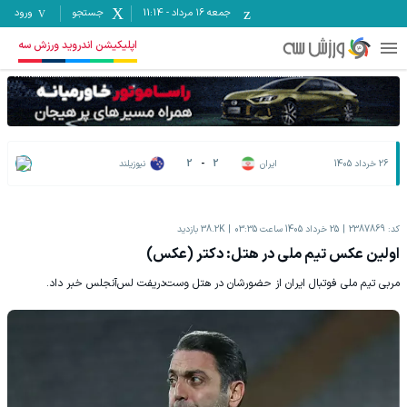
جمعه ۱۶ مرداد
-
11:14
جستجو
ورود
اپلیکیشن اندروید ورزش سه
26 خرداد 1405
ایران
2
-
2
نیوزیلند
کد:
2387869
25 خرداد 1405 ساعت 03:35
38.2K
بازدید
اولین عکس تیم ملی در هتل: دکتر (عکس)
مربی تیم ملی فوتبال ایران از حضورشان در هتل وست‌دریفت لس‌آنجلس خبر داد.