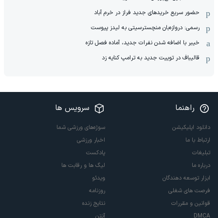
حضور سریع خریدهای جدید فراز در خرم آباد
رسمی: دروازه‌بان منچسترسیتی به لیدز پیوست
خیبر با اضافه شدن نفرات جدید، آماده فصل تازه
قالیباف در توییت جدید به ترامپ کنایه زد
راهنما
سرویس ها
دانلود اپلیکیشن
سوژه‌های ورزشی شما
ارتباط با ما
اخبار ورزشی
تبلیغات
پادکست
درباره ما
لیگ ها و رقابت ها
ابزار توسعه دهندگان
ویدئو
فرصت های شغلی
روزنامه
قوانین و مقررات
نتایج زنده
DMCA
آنتن