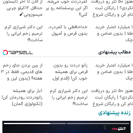
هنوز 50 تتر رو دریافت
کمردردت خوب می‌شه،
از الان تا آخر تابستون
نکردی؟ | رایگان ثبت
اگر این پرسشنامه رو پر
حداقل 12کیلو چربی
نام کن و رایگان شروع
کنی!!
میسوزونی🧨
کن!
۱ میلیارد اعتبار خرید
خداحافظی با کمردرد،
این دکتر شیرازی کرم
طلا | بدون ضامن و
بدون قرص و آمپول
ترمیم زخم ایرانی را
چک
ساخت!!!
مطالب پیشنهادی
۱ میلیارد اعتبار خرید
زانو دردت رو بدون
از بین بردن جای زخم
طلا | بدون ضامن و
قرص برای همیشه
های قدیمی، فقط در 3
چک
خوب کن! (قدم اول،
هفته!! (بدون لیزر و
پرسش‌نامه)
جراحی)
هنوز 50 تتر رو دریافت
این دکتر شیرازی کرم
1بار برای همیشه
نکردی؟ | رایگان ثبت
ترمیم زخم ایرانی را
زانودردت رودرمان کن!
نام کن و رایگان شروع
ساخت!!!
(تکنولوژی آلمان)
کن!
◂پرسشنامه▸
زنده پیشنهادی