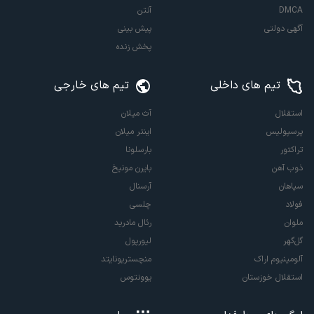
DMCA
آنتن
آگهی دولتی
پیش بینی
پخش زنده
تیم های داخلی
تیم های خارجی
استقلال
آث میلان
پرسپولیس
اینتر میلان
تراکتور
بارسلونا
ذوب آهن
بایرن مونیخ
سپاهان
آرسنال
فولاد
چلسی
ملوان
رئال مادرید
گل‌گهر
لیورپول
آلومینیوم اراک
منچستریونایتد
استقلال خوزستان
یوونتوس