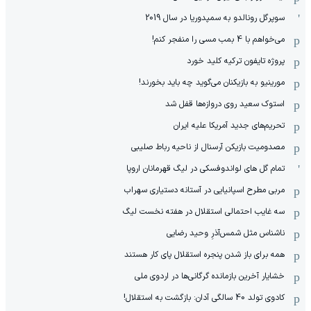
سوپرگل رونالدو به سمپدوریا در سال 2019
می‌خواهم با 4 بمب مسی را منفجر کنم!
پروژه تایفون ترکیه کلید خورد
مورینیو به بازیکنان می‌گوید چه باید بخورند!
استوک سعید روی دروازه‌ها قفل شد
تحریم‌های جدید آمریکا علیه ایران
مصدومیت بازیکن آرسنال از ناحیه رباط صلیبی
تمام گل های لواندوفسکی در لیگ قهرمانان اروپا
مربی مطرح اسپانیایی در آستانه دستیاری سهراب
سه غایب احتمالی استقلال در هفته نخست لیگ
ناشناس مثل شمس‌آذرِ وحید رضایی
همه برای باز شدن پنجره استقلال پای کار هستند
خشایار آخرین بازمانده گرگانی‌ها در اردوی ملی
کادوی تولد 40 سالگی آدان: بازگشت به استقلال!