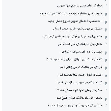
تمام گل های مسی در جام های جهانی
سازمان ملل: منتظر نتایج مذاکرات تنگه هرمز هستیم
اختصاصی: احتمال تعویق شروع فصل جدید
مشکل در نهایی شدن خرید جدید آرسنال
منصوریان: داور بازی فوتبال را به بوکس تبدیل کرد
شکارچیان ثانیه‌ها، گل های لحظه آخر
یاسین در دو راهی سپاهان- نساجی
کانسلو در تمرین الهلال: رویای بارسا نابود شد؟
تراکتور دو هافبک در دروازه‌اش دارد!
استارت فصل جدید تنها نماینده البرز
گزینه جذاب پرسپولیس: اژدهای قرمز!
ستاره تیم ملی تکواندو خبرنگار شدند!
رسمی: قرارداد هافبک میلان فسخ شد
برترین گل های رونالدو نازاریو برای رئال مادرید