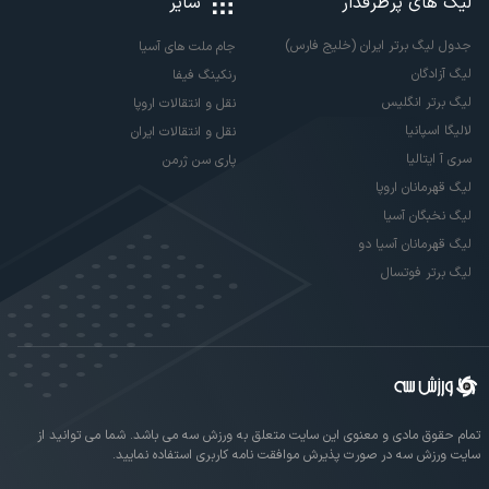
لیگ های پرطرفدار
سایر
جدول لیگ برتر ایران (خلیج فارس)
جام ملت های آسیا
لیگ آزادگان
رنکینگ فیفا
لیگ برتر انگلیس
نقل و انتقالات اروپا
لالیگا اسپانیا
نقل و انتقالات ایران
سری آ ایتالیا
پاری سن ژرمن
لیگ قهرمانان اروپا
لیگ نخبگان آسیا
لیگ قهرمانان آسیا دو
لیگ برتر فوتسال
تمام حقوق مادی و معنوی این سایت متعلق به ورزش سه می باشد. شما می توانید از
سایت ورزش سه در صورت پذیرش موافقت نامه کاربری استفاده نمایید.