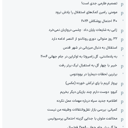
تصمیم طارمی جدی است!
مومنی: رامین کمک‌های استقلال را یادش نرود
40 احتمال پوشکاش 2026
ژابی به شایعات پایان داد: چلسی دروازبان نمی‌خرد
۳۲ روز متوالی: دوری رونالدو از النصر ادامه دارد
استقلال به دنبال میزبانی در شهر قدس
به یادماندنی، گل زامبروتا به اوکراین در جام جهانی 2006
خیبر با چهار گل به استقبال لیگ برتر رفت
برترین لحظات دیماریا در یوونتوس
پرواز کریم با پای ترکش خورده (عکس)
کیوو: دوست دارم چند بازیکن دیگر بخریم
اطلاعیه جدید سپاه درباره مهمات عمل نکرده
کمپانی: بررسی بازار نقل‌وانتقالات وظیفه من نیست
مخالفت ملوان با جدایی گزینه احتمالی پرسپولیس
10 گل برتر جام جهانی 2008 فوتسال