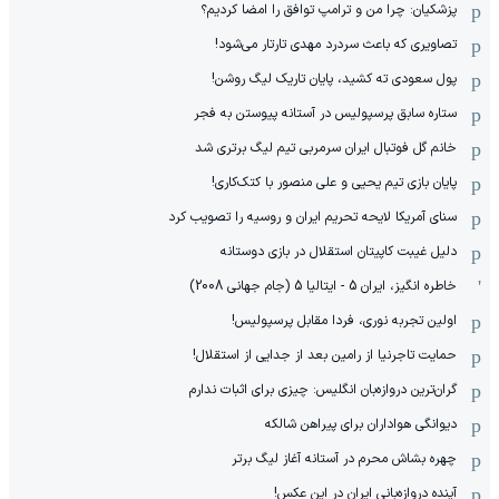
پزشکیان: چرا من و ترامپ توافق را امضا کردیم؟
تصاویری که باعث سردرد مهدی تارتار می‌شود!
پول سعودی ته کشید، پایان تاریک لیگ روشن!
ستاره سابق پرسپولیس در آستانه پیوستن به فجر
خانم گل فوتبال ایران سرمربی تیم لیگ برتری شد
پایان بازی تیم یحیی و علی منصور با کتک‌کاری!
سنای آمریکا لایحه تحریم ایران و روسیه را تصویب کرد
دلیل غیبت کاپیتان استقلال در بازی دوستانه
خاطره انگیز، ایران 5 - ایتالیا 5 (جام جهانی 2008)
اولین تجربه نوری، فردا مقابل پرسپولیس!
حمایت تاجرنیا از رامین بعد از جدایی از استقلال!
گران‌ترین دروازه‌بان انگلیس: چیزی برای اثبات ندارم
دیوانگی هواداران برای پیراهن شالکه
چهره بشاش محرم در آستانه آغاز لیگ برتر
آینده دروازه‌بانی ایران در این عکس!