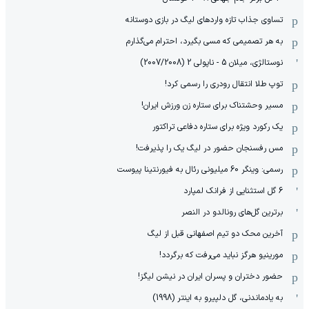
تساوی جذاب تازه واردهای لیگ در بازی دوستانه
به هر تصمیمی که مسی بگیرد، احترام می‌گذارم
نوستالژی، میلان 5 - ناپولی 2 (2007/2008)
توپ طلا انتقال رودری را رسمی کرد!
مسیر وحشتناک برای ستاره زن ورزش ایران!
یک رکورد ویژه برای ستاره دفاعی تراکتور
مس رفسنجان حضور در لیگ یک را پذیرفت!
رسمی: وینگر 60 میلیونی رئال به فیورنتینا پیوست
6 گل استثنایی از فرانک لمپارد
برترین گل‌های رونالدو در النصر
آخرین محک دو تیم اصفهانی قبل از لیگ
مورینیو هرگز نباید می‌رفت که برگردد!
حضور دختران و پسران ایران در نیشن لیگز!
به یادماندنی، گل دلپیرو به اینتر (1998)