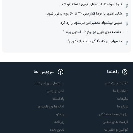
نروژ خواستار استعفای فوری اینفانتینو شد
شاید امروز یا فردا آتش‌بس ۳۰ تا ۶۰ روزه برقرار شود
سیتی پیشنهاد تحقیرآمیز بارسلونا را رد کرد
خلاصه بازی بایرن مونیخ 2 - استون ویلا 1
به مهاجمی که 20 گل بزند نیاز نداریم!
راهنما
سرویس ها
دانلود اپلیکیشن
سوژه‌های ورزشی شما
ارتباط با ما
اخبار ورزشی
تبلیغات
پادکست
درباره ما
لیگ ها و رقابت ها
ابزار توسعه دهندگان
ویدئو
فرصت های شغلی
روزنامه
قوانین و مقررات
نتایج زنده