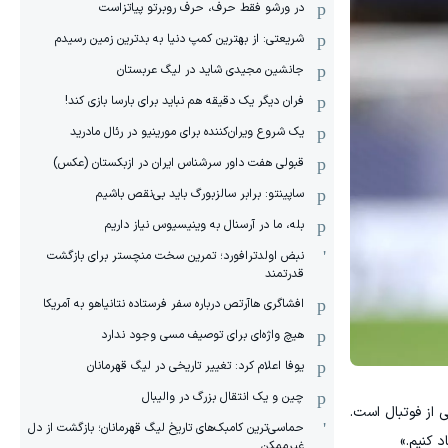
در ورشو فقط حرف، حرف روبرتو پیاتزاست
شریعتی: از بهترین کمپ‌ دنیا به بدترین زمین‌ رسیدم
جانشین مجیدی شاید در لیگ عربستان
فران دیگر یک دقیقه هم نباید برای بارسا بازی کند!
یک شروع ویران‌کننده برای مورینیو در رئال مادرید
قبولی هفت داور سرشناس ایران در ازبکستان (عکس)
ساپینتو: برابر سالزبورگ باید بی‌نقص باشیم
بله، ما در آرسنال به وینیسیوس نیاز داریم
نبض اولدترافورد؛ تمرین سخت منچستر برای بازگشت
قدرتمند
افشاگری هاآرتص درباره سفر فرستاده نتانیاهو به آمریکا
هیچ واژه‌ای برای توصیف مسی وجود ندارد
یوفا اعلام کرد: تغییر تاریخی در لیگ قهرمانان
چین و یک انتقال بزرگ در والیبال
 از فوتبال است.
حماسی‌ترین کامبک‌های تاریخ لیگ قهرمانان؛ بازگشت از دل
د کنیم.»
غیرممکن