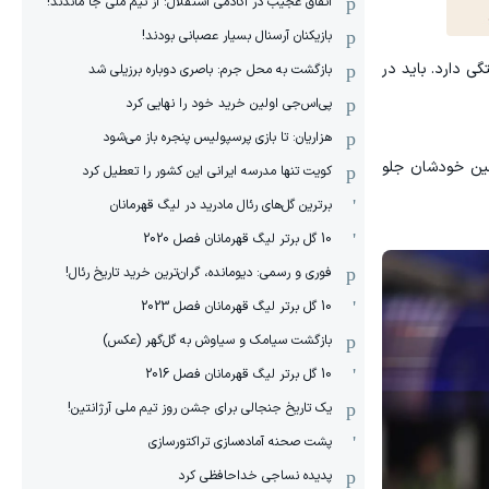
اتفاق عجیب در آکادمی استقلال: از تیم ملی جا ماندند!
بازیکنان آرسنال بسیار عصبانی بودند!
ی دارد. باید در
بازگشت به محل جرم: باصری دوباره برزیلی شد
پی‌اس‌جی اولین خرید خود را نهایی کرد
هزاریان: تا بازی پرسپولیس پنجره باز می‌شود
زمین خودشان جلو
کویت تنها مدرسه ایرانی این کشور را تعطیل کرد
برترین گل‌های رئال مادرید در لیگ قهرمانان
10 گل برتر لیگ قهرمانان فصل 2020
فوری و رسمی: دیومانده، گران‌ترین خرید تاریخ رئال!
10 گل برتر لیگ قهرمانان فصل 2023
بازگشت سیامک و سیاوش به گل‌گهر (عکس)
10 گل برتر لیگ قهرمانان فصل 2016
یک تاریخ جنجالی برای جشن روز تیم ملی آرژانتین!
پشت صحنه آماده‌سازی تراکتورسازی
پدیده نساجی خداحافظی کرد