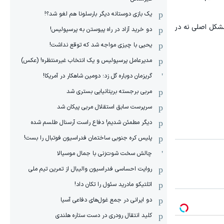
یک بازی دوستانه دیگر بارسلونا هم لغو شد؟!
 مشکل اصلی نه در
دو خرید آزاد در راه پیوستن به پرسپولیس!
یحیی با چیزی مواجه شد که توقع نداشت!
مدیرعامل پرسپولیس و یک انتخاب غیرمنتظره! (عکس)
گریزمان دوباره گل زد؛ دومین شاهکار در آمریکا!
مربی برجسته بریتانیایی بستری شد
سرپرست سابق استقلال مربی پیکان شد
دیگر مطمئن شدیم! دفاع راست آرسنال طلسم شده
پلیس کره ‌جنوبی ساختمان فدراسیون فوتبال را بست!
چالش سخت شوت‌زنی با جمال موسیالا
روایت احساسی فدراسیون والیبال از تمرین تیم ملی
اتلتیکو مادرید سئول را تکان داد!
دو ایرانی در جمع غول‌های دفاعی آسیا
کلید انتقال رودری در دست ستاره هلندی