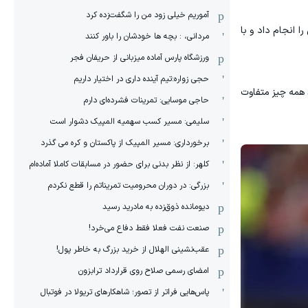
آموریم خیلی زود من را شگفت‌زده کرد
 انجام داد و با
مردانی، : بچه ها خودشان را باور کنند
ورزشگاه پارس آماده میزبانی از حریفان فجر
حجی زواره:تیم آینده داری در اختیار داریم
 همه چیز متفاوت
حاجی موسایی: تمرینات فشرده‌ای دارم
سلیمی: مسیر کسب سهمیه المپیک دشوار است
برخورداری: مسیر المپیک از پاکستان و کره می گذرد
کلهر: از نظر بدنی برای حضور در مسابقات کاملا آماده‌ام
بزرگی: در دوران محرومیت تمریناتم را قطع نکردم
دیومانده ذوق‌زده به مادرید رسید
صنعت نفت فعلا فقط دفاع می‌خرد!
عقب‌نشینی الهلال از خرید بزرگ به خاطر پول!
امضای رسمی صلاح روی قرارداد ترابزون
پاس‌هایی فراتر از تصور؛ شاهکارهای تریولا در فوتبال