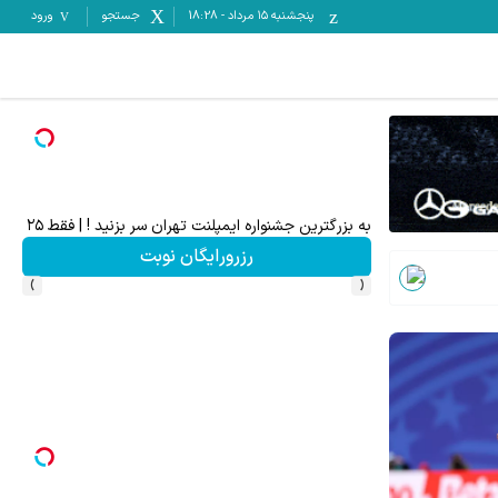
پنجشنبه ۱۵ مرداد
-
18:28
جستجو
ورود
به بزرگترین جشنواره ایمپلنت تهران سر بزنید ! | فقط ۲۵ میلیون !
رزرورایگان نوبت
›
‹