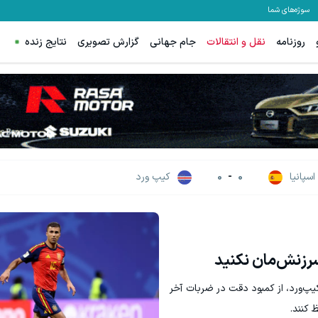
سوژه‌های شما
روزنامه
نقل و انتقالات
جام جهانی
گزارش تصویری
نتایج زنده
وزیت سفید کن
PS5 و آیفون 17 جایزه این گردونه شانس 😍
تخفیف ویژه!
بچرخونش
اسپانیا
0
-
0
کیپ ورد
 سرزنش‌مان نکنید
کیپ‌ورد، از کمبود دقت در ضربات آخر
 کنند.