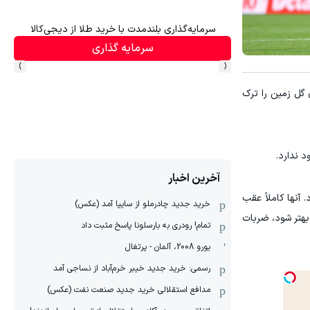
د بالاتر = درآمد بیشتر
سرمایه‌گذاری بلندمدت با خرید طلا از دیجی‌کالا
سرمایه گذاری
›
‹
و با تساوی بدون گل زمین را ترک
 ندارد.
آخرین اخبار
 آنها کاملاً عقب
خرید جدید چادرملو از سایپا آمد (عکس)
 بهتر شود، ضربات
تمام! رودری به بارسلونا پاسخ مثبت داد
یورو 2008، آلمان - پرتغال
رسمی: خرید جدید خیبر خرم‌آباد از نساجی آمد
مدافع استقلالی خرید جدید صنعت نفت (عکس)