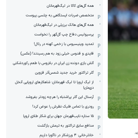
همه گل‌های کاکا در لیگ‌قهرمانان
متخصص ضربات ایستگاهی به چلسی پیوست
همه گل‌های هالک برزیلی در لیگ‌قهرمانان
پرسپولیس دفاع چپ گل‌گهر را نخواست
تمدید وینیسیوس با زخمی کهنه در رئال!
قایدی و قدوس خیلی زود به هم رسیدند! (عکس)
آتش بازی دونده زن ایران در بلاروس با طعم رکوردشکنی
گلر تراکتور خرید جدید شمس‌آذر قزوین
از لیگ اروپا تا لیگ قهرمانان؛ شاهکارهای اروپایی آنخل
دی‌ماریا
آرسنال این گلر پراشتباه را هرچه زودتر بفروشد
رودری با تماس فلیک نظرش را عوض کرد!
١۵ ستاره نایب‌قهرمان جهان برای شکار طلای اروپا
مدافع سابق تراکتور به تیمش بازگشت
.
خانلرخانی: ۴ ورزشکار در ناگویا داریم