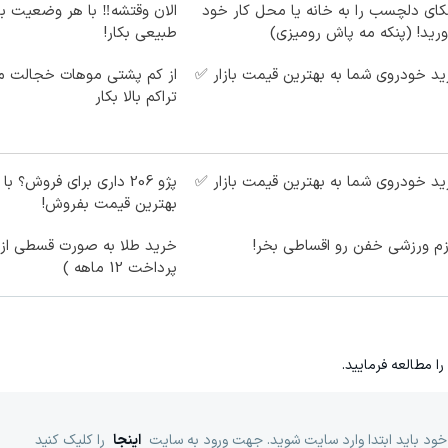
ای دلچسب را به خانه یا محل کار خود
الان وقتشه‼️ با هر وضعیت ب
ورید! (پنکه مه پاش رومیزی)
طبیعی بکار!
د خودروی شما به بهترین قیمت بازار ✅
از کم پشتی موهات خجالت می
تراکم بالا بکار
د خودروی شما به بهترین قیمت بازار ✅
پژو 206 داری برای فروش؟ با
بهترین قیمت بفروش!
زم ورزشی خفن رو اقساطی بخر!
خرید طلا به صورت قسطی از د
پرداخت 12 ماهه )
را مطالعه فرمایید.
خود باید ابتدا وارد سایت شوید. جهت ورود به سایت
اینجا
را کلیک کنید