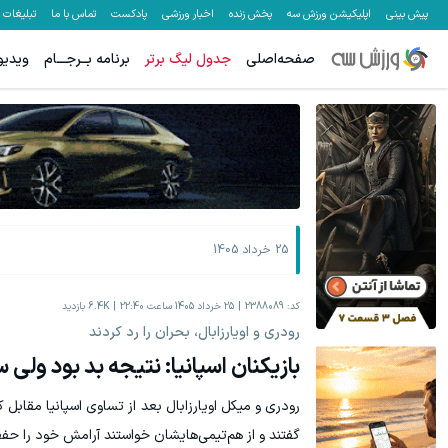
پیش بینی
اپلیکیشن ورزش سه
پخش زنده
اخبار ورزشی
پادکست
تماس با ما
تبلیغات
صفحه‌اصلی
جدول لیگ برتر
برنامه بــرجـــام
ویدیو
رشد فروشگاهت از اینجا شروع می‌شه، برای درآمد بیشتر، آماده‌ای؟
فرصت ویژه! با 40٪تخفیف دندوناتو در حد کامپ
فروشنده شو
25 خرداد 1405
کد:
2388089
25 خرداد 1405 ساعت 22:40
6.4K
بازدید
رودری و اویارزابال، بحران را رد کردند
بازیکنان اسپانیا: نتیجه بد بود ولی
رودری و میکل اویارزابال بعد از تساوی اسپانیا مقابل 
گفتند و از هم‌تیمی‌هایشان خواستند آرامش خود را حفظ