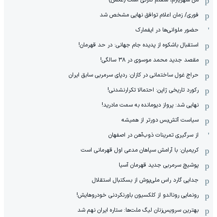
فوری/ زمان اعلام توافق نهایی مشخص شد
حضور ملوانی‌ها در ایفمارک
استقبال باشکوه از پدیده جام جهانی: در حد قهرمان!
مقصد جدید محمد موسوی در ٣٨ سالگی!
حراج غول ساختمانی در کازان: ردپای سرمربی سابق ایران
رکورد تاریخی ژاپن: احتمالا تکرارنشدنی!
نهایی شد: پرواز دیومانده به سمت مادرید!
سیاست آتش‌بس دورتر از همیشه
از سرگیری تمرینات ذوب‌آهن در اصفهان
کریمیان: با آرامش سپاهان مدعی اول قهرمانی است
پوشیچ سرمربی جدید قهرمان آسیا
جدایی گارد راس ملی‌پوش از بسکتبال استقلال
رونمایی رونالدو از کلکسیون باورنکردنی خودروهایش!
بهترین سرویس‌زنان لیگ ملت‌ها: ستاره ایران نهم شد