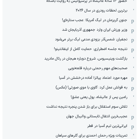
حضور 13 ساله عالیشاه در پرسپولیس به روایت باشگاه
برترین لحظات رودری در سال 2026
جنون گریزمان در لیگ آمریکا: عجب ستاره‌ای!
وزیر ورزش ایران وارد جمهوری آذربایجان شد
نجفیان: شمس‌آذر بزودی مدعی لیگ برتر می‌شود
نتیجه جلسه اضطراری: حمایت کامل از اینفانتینو!
بازگشت وینیسیوس، شروع دوباره هیجان در رئال مادرید
صحبت‌های مهم رحمتی درباره قلعه‌نویی
مهره مورد اعتماد پیاتزا آماده درخشش در آسیا
به قولش عمل کرد: گاوی با موی صورتی! (عکس)
رامین پس از عالیشاه، پول یعنی عشق!
تلاش سوم استقلال برای باز شدن پنجره نتیجه نداشت
عجیب‌ترین انتقال تابستانی والیبال جهان
ایرانی‌ترین تیم آسیا در قطر
تمرینات ویژه رحمان احمدی برای گلرهای سپاهان