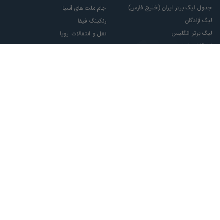
جدول لیگ برتر ایران (خلیج فارس)
جام ملت های آسیا
لیگ آزادگان
رنکینگ فیفا
لیگ برتر انگلیس
نقل و انتقالات اروپا
لالیگا اسپانیا
نقل و انتقالات ایران
سری آ ایتالیا
پاری سن ژرمن
لیگ قهرمانان اروپا
لیگ نخبگان آسیا
لیگ قهرمانان آسیا دو
لیگ برتر فوتسال
تمام حقوق مادی و معنوی این سایت متعلق به ورزش سه می باشد. شما می توانید از
سایت ورزش سه در صورت پذیرش موافقت نامه کاربری استفاده نمایید.