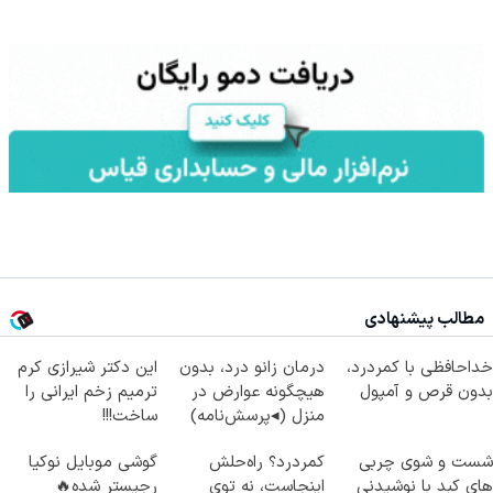
مطالب پیشنهادی
خداحافظی با کمردرد،
درمان زانو درد، بدون
این دکتر شیرازی کرم
بدون قرص و آمپول
هیچگونه عوارض در
ترمیم زخم ایرانی را
منزل (◂پرسش‌نامه)
ساخت!!!
شست و شوی چربی
کمردرد؟ راه‌حلش
گوشی موبایل نوکیا
های کبد با نوشیدنی
اینجاست، نه توی
رجیستر شده🔥