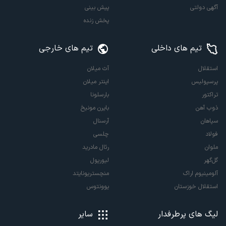
آگهی دولتی
پیش بینی
پخش زنده
تیم های داخلی
تیم های خارجی
استقلال
آث میلان
پرسپولیس
اینتر میلان
تراکتور
بارسلونا
ذوب آهن
بایرن مونیخ
سپاهان
آرسنال
فولاد
چلسی
ملوان
رئال مادرید
گل‌گهر
لیورپول
آلومینیوم اراک
منچستریونایتد
استقلال خوزستان
یوونتوس
لیگ های پرطرفدار
سایر