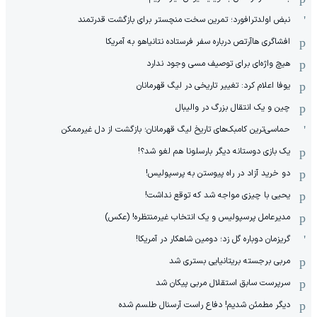
نبض اولدترافورد؛ تمرین سخت منچستر برای بازگشت قدرتمند
افشاگری هاآرتص درباره سفر فرستاده نتانیاهو به آمریکا
هیچ واژه‌ای برای توصیف مسی وجود ندارد
یوفا اعلام کرد: تغییر تاریخی در لیگ قهرمانان
چین و یک انتقال بزرگ در والیبال
حماسی‌ترین کامبک‌های تاریخ لیگ قهرمانان؛ بازگشت از دل غیرممکن
یک بازی دوستانه دیگر بارسلونا هم لغو شد؟!
دو خرید آزاد در راه پیوستن به پرسپولیس!
یحیی با چیزی مواجه شد که توقع نداشت!
مدیرعامل پرسپولیس و یک انتخاب غیرمنتظره! (عکس)
گریزمان دوباره گل زد؛ دومین شاهکار در آمریکا!
مربی برجسته بریتانیایی بستری شد
سرپرست سابق استقلال مربی پیکان شد
دیگر مطمئن شدیم! دفاع راست آرسنال طلسم شده