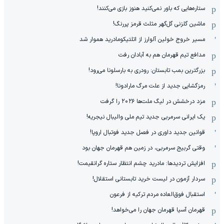
ستاره‌هایی که باور نمی‌کنید هنوز بازی می‌کنند!
ماشین گلزنی گل‌گهر مثلث قرمز پررنگ!
مسیر خروج خولین آلوارز از اتلتیکومادرید هموار شد
مدافع تیم قهرمان هم به آبادان رفت
بزرگترین بمب تابستان: رودری به بارسلونا می‌رود!
رمزگشایی جدید از علت مرگ مارادونا!
مزد درخشش در لیگ ملت‌ها ٢٠٢۶ را گرفت
یک ایرانی سرمربی جدید تیم ملی والیبال نیجریه!
قوانین جدید داوری در فصل جدید فوتبال اروپا!
وقتی گربیج سرمربی، در زمین هم قهرمان جهان بود
افزایش تردیدها: مادرید چشم انتظار ستاره گرانقیمت!
سردار آزمون در لیست خرید تابستانی استقلال!
استقبال فوق‌‌العاده مردم ترکیه از فرعون
قهرمان آسیا قهرمان جهان را می‌خواهد!