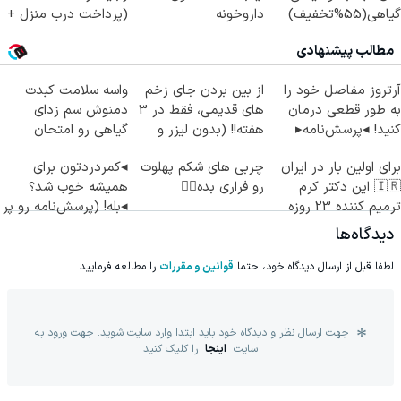
گیاهی(55%تخفیف)
داروخونه
(پرداخت درب منزل +
تخفیف ویژه)
مطالب پیشنهادی
آرتروز مفاصل خود را
از بین بردن جای زخم
واسه سلامت کبدت
به طور قطعی درمان
های قدیمی، فقط در 3
دمنوش سم زدای
کنید! ◂پرسش‌نامه▸
هفته!! (بدون لیزر و
گیاهی رو امتحان
جراحی)
کن(55% تخفیف)
برای اولین بار در ایران
چربی های شکم پهلوت
◂کمردردتون برای
🇮🇷 این دکتر کرم
رو فراری بده👌🏻
همیشه خوب شد؟
ترمیم کننده 23 روزه
◂بله! (پرسش‌نامه رو پر
ساخت!
کن)
دیدگاه‌ها
لطفا قبل از ارسال دیدگاه خود، حتما
قوانین و مقررات
را مطالعه فرمایید.
جهت ارسال نظر و دیدگاه خود باید ابتدا وارد سایت شوید. جهت ورود به
سایت
اینجا
را کلیک کنید