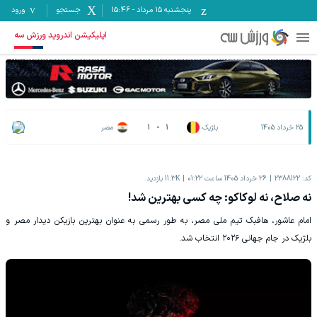
پنجشنبه ۱۵ مرداد
-
15:46
جستجو
ورود
اپلیکیشن اندروید ورزش سه
25 خرداد 1405
بلژیک
1
-
1
مصر
کد:
2388122
26 خرداد 1405 ساعت 01:22
11.3K
بازدید
نه صلاح، نه لوکاکو: چه کسی بهترین شد!
امام عاشور، هافبک تیم ملی مصر، به طور رسمی به عنوان بهترین بازیکن دیدار مصر و
بلژیک در جام جهانی ۲۰۲۶ انتخاب شد.