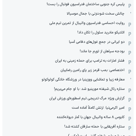
پلیس کره ‌جنوبی ساختمان فدراسیون فوتبال را بست!
چالش سخت شوت‌زنی با جمال موسیالا
روایت احساسی فدراسیون والیبال از تمرین تیم ملی
اتلتیکو مادرید سئول را تکان داد!
دو ایرانی در جمع غول‌های دفاعی آسیا
بودجه سپاهان از تورم جا ماند!
فشار امارات به ترامپ برای حمله زمینی به ایران
اختصاصی: بمب قرمز زیر پای رامین رضاییان
معارفه زیبا و تماشایی ووزینیا در ورزشگاه خانگی کولوکولو
ستاره رئال شیفته مورینیو شد: با او جام می‌بریم!
گزارش ویژه: مرگ تدریجی تیم اسطوره‌ای ورزش ایران
امیر اکرمی‌نیا: ارتش کاملاً آماده است
کابوس ۸ ساله والیبال جهان با آمار دیوانه‌کننده
ستاره آفریقایی با حمله سارقان کشته شد!
من شهریارم، شغلم گلزنی است (عکس)