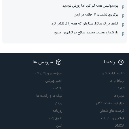
پرسپولیس همه کار کرد اما زورش نرسید!
برگزاری نشست ۴ جانبه در اردن
کشف بزرگ پیاتزا: ستاره‌ای که همه را غافلگیر کرد
راز شماره عجیب محمد صلاح در ترابزون اسپور
راهنما
سرویس ها
دانلود اپلیکیشن
سوژه‌های ورزشی شما
ارتباط با ما
اخبار ورزشی
تبلیغات
پادکست
درباره ما
لیگ ها و رقابت ها
ابزار توسعه دهندگان
ویدئو
فرصت های شغلی
روزنامه
قوانین و مقررات
نتایج زنده
DMCA
آنتن