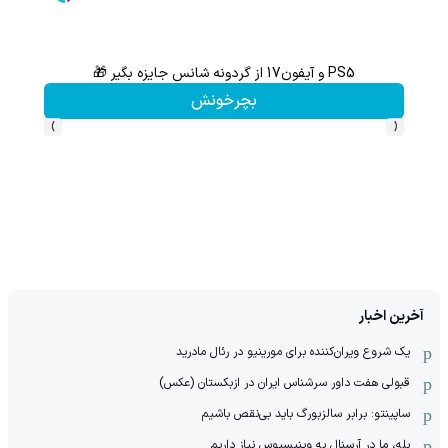
PS5 و آیفون17 از گردونه شانس جایزه بگیر 🎁
گردونه شانس بدون 
بچرخونش
›
‹
آخرین اخبار
یک شروع ویران‌کننده برای مورینیو در رئال مادرید
قبولی هفت داور سرشناس ایران در ازبکستان (عکس)
ساپینتو: برابر سالزبورگ باید بی‌نقص باشیم
بله، ما در آرسنال به وینیسیوس نیاز داریم