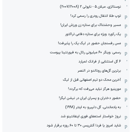
نوستالژی، میلان 5 - ناپولی 2 (2007/2008)
توپ طلا انتقال رودری را رسمی کرد!
مسیر وحشتناک برای ستاره زن ورزش ایران!
یک رکورد ویژه برای ستاره دفاعی تراکتور
مس رفسنجان حضور در لیگ یک را پذیرفت!
رسمی: وینگر 60 میلیونی رئال به فیورنتینا پیوست
6 گل استثنایی از فرانک لمپارد
برترین گل‌های رونالدو در النصر
آخرین محک دو تیم اصفهانی قبل از لیگ
مورینیو هرگز نباید می‌رفت که برگردد!
حضور دختران و پسران ایران در نیشن لیگز!
به یادماندنی، گل دلپیرو به اینتر (1998)
نروژ خواستار استعفای فوری اینفانتینو شد
شاید امروز یا فردا آتش‌بس ۳۰ تا ۶۰ روزه برقرار شود