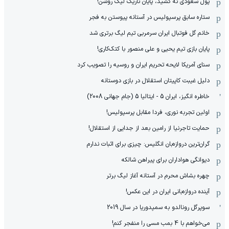
پول سعودی ته کشید، پایان تاریک لیگ روشن!
ستاره سابق پرسپولیس در آستانه پیوستن به فجر
خانم گل فوتبال ایران سرمربی تیم لیگ برتری شد
پایان بازی تیم یحیی و علی منصور با کتک‌کاری!
سنای آمریکا لایحه تحریم ایران و روسیه را تصویب کرد
دلیل غیبت کاپیتان استقلال در بازی دوستانه
خاطره انگیز، ایران 5 - ایتالیا 5 (جام جهانی 2008)
اولین تجربه نوری، فردا مقابل پرسپولیس!
حمایت تاجرنیا از رامین بعد از جدایی از استقلال!
گران‌ترین دروازه‌بان انگلیس: چیزی برای اثبات ندارم
دیوانگی هواداران برای پیراهن شالکه
چهره بشاش محرم در آستانه آغاز لیگ برتر
آینده دروازه‌بانی ایران در این عکس!
سوپرگل رونالدو به سمپدوریا در سال 2019
می‌خواهم با 4 بمب مسی را منفجر کنم!