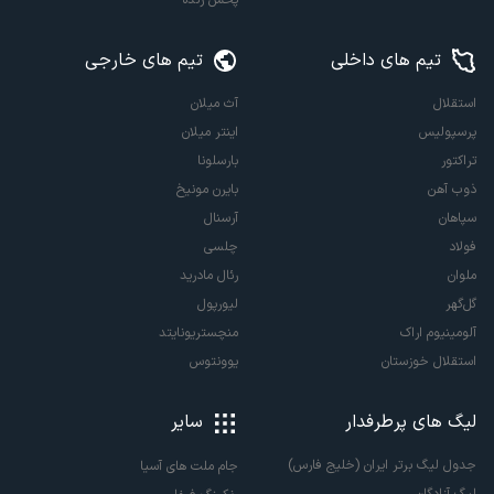
تیم های داخلی
تیم های خارجی
استقلال
آث میلان
پرسپولیس
اینتر میلان
تراکتور
بارسلونا
ذوب آهن
بایرن مونیخ
سپاهان
آرسنال
فولاد
چلسی
ملوان
رئال مادرید
گل‌گهر
لیورپول
آلومینیوم اراک
منچستریونایتد
استقلال خوزستان
یوونتوس
لیگ های پرطرفدار
سایر
جدول لیگ برتر ایران (خلیج فارس)
جام ملت های آسیا