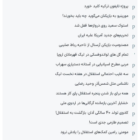
پروژه تایفون ترکیه کلید خورد
مورینیو به بازیکنان می‌گوید چه باید بخورند!
استوک سعید روی دروازه‌ها قفل شد
تحریم‌های جدید آمریکا علیه ایران
مصدومیت بازیکن آرسنال از ناحیه رباط صلیبی
تمام گل های لواندوفسکی در لیگ قهرمانان اروپا
مربی مطرح اسپانیایی در آستانه دستیاری سهراب
سه غایب احتمالی استقلال در هفته نخست لیگ
ناشناس مثل شمس‌آذرِ وحید رضایی
همه برای باز شدن پنجره استقلال پای کار هستند
خشایار آخرین بازمانده گرگانی‌ها در اردوی ملی
کادوی تولد 40 سالگی آدان: بازگشت به استقلال!
تصمیم طارمی جدی است!
مومنی: رامین کمک‌های استقلال را یادش نرود