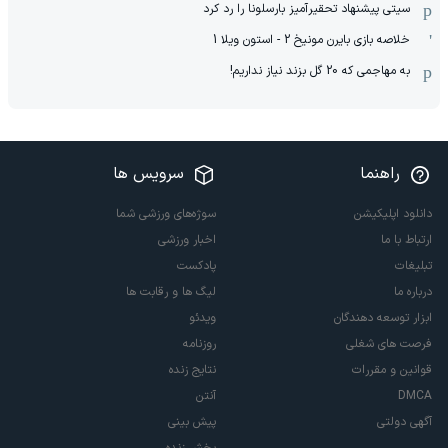
سیتی پیشنهاد تحقیرآمیز بارسلونا را رد کرد
خلاصه بازی بایرن مونیخ 2 - استون ویلا 1
به مهاجمی که 20 گل بزند نیاز نداریم!
راهنما
سرویس ها
دانلود اپلیکیشن
سوژه‌های ورزشی شما
ارتباط با ما
اخبار ورزشی
تبلیغات
پادکست
درباره ما
لیگ ها و رقابت ها
ابزار توسعه دهندگان
ویدئو
فرصت های شغلی
روزنامه
قوانین و مقررات
نتایج زنده
DMCA
آنتن
آگهی دولتی
پیش بینی
پخش زنده