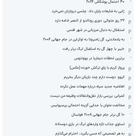
40 احتمال پوشکاش 2026
ژابی به شایعات پایان داد: چلسی دروازبان نمی‌خرد
۳۲ روز متوالی: دوری رونالدو از النصر ادامه دارد
استقلال به دنبال میزبانی در شهر قدس
به یادماندنی، گل زامبروتا به اوکراین در جام جهانی 2006
خیبر با چهار گل به استقبال لیگ برتر رفت
برترین لحظات دیماریا در یوونتوس
پرواز کریم با پای ترکش خورده (عکس)
کیوو: دوست دارم چند بازیکن دیگر بخریم
اطلاعیه جدید سپاه درباره مهمات عمل نکرده
کمپانی: بررسی بازار نقل‌وانتقالات وظیفه من نیست
مخالفت ملوان با جدایی گزینه احتمالی پرسپولیس
10 گل برتر جام جهانی 2008 فوتسال
تساوی جذاب تازه واردهای لیگ در بازی دوستانه
به هر تصمیمی که مسی بگیرد، احترام می‌گذارم