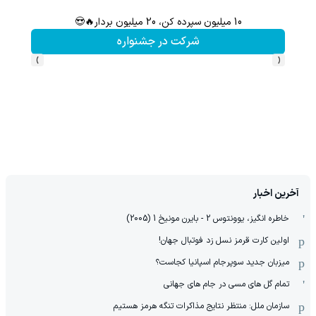
10 میلیون سپرده کن، 20 میلیون بردار🔥😍
گردونه شانس بدون 
شرکت در جشنواره
›
‹
آخرین اخبار
خاطره انگیز، یوونتوس 2 - بایرن مونیخ 1 (2005)
اولین کارت قرمز نسل زد فوتبال جهان!
میزبان جدید سوپرجام اسپانیا کجاست؟
تمام گل های مسی در جام های جهانی
سازمان ملل: منتظر نتایج مذاکرات تنگه هرمز هستیم