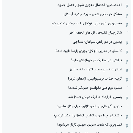
اختصاصی: احتمال تعویق شروع فصل جدید
مشکل در نهایی شدن خرید جدید آرسنال
منصوریان: داور بازی فوتبال را به بوکس تبدیل کرد
شکارچیان ثانیه‌ها، گل های لحظه آخر
یاسین در دو راهی سپاهان- نساجی
کانسلو در تمرین الهلال: رویای بارسا نابود شد؟
تراکتور دو هافبک در دروازه‌اش دارد!
استارت فصل جدید تنها نماینده البرز
گزینه جذاب پرسپولیس: اژدهای قرمز!
ستاره تیم ملی تکواندو خبرنگار شدند!
رسمی: قرارداد هافبک میلان فسخ شد
برترین گل های رونالدو نازاریو برای رئال مادرید
پزشکیان: چرا من و ترامپ توافق را امضا کردیم؟
تصاویری که باعث سردرد مهدی تارتار می‌شود!