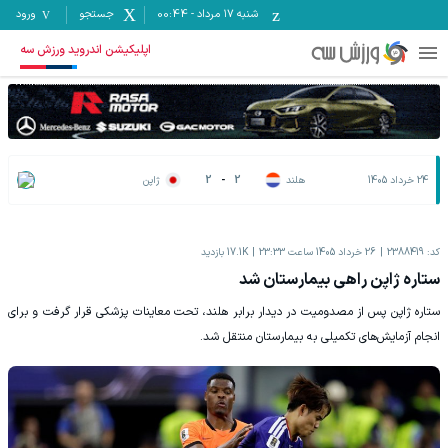
شنبه ۱۷ مرداد
-
00:44
جستجو
ورود
اپلیکیشن اندروید ورزش سه
24 خرداد 1405
هلند
2
-
2
ژاپن
کد:
2388419
26 خرداد 1405 ساعت 23:33
17.1K
بازدید
ستاره ژاپن راهی بیمارستان شد
ستاره ژاپن پس از مصدومیت در دیدار برابر هلند، تحت معاینات پزشکی قرار گرفت و برای
انجام آزمایش‌های تکمیلی به بیمارستان منتقل شد.