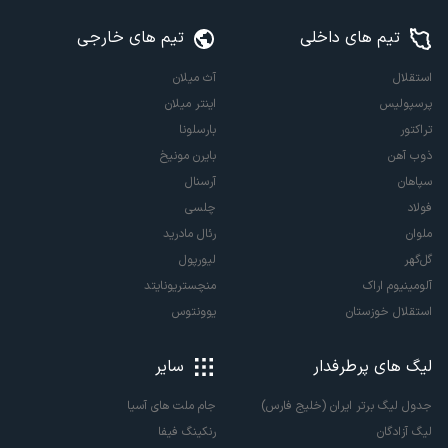
تیم های داخلی
تیم های خارجی
استقلال
آث میلان
پرسپولیس
اینتر میلان
تراکتور
بارسلونا
ذوب آهن
بایرن مونیخ
سپاهان
آرسنال
فولاد
چلسی
ملوان
رئال مادرید
گل‌گهر
لیورپول
آلومینیوم اراک
منچستریونایتد
استقلال خوزستان
یوونتوس
لیگ های پرطرفدار
سایر
جدول لیگ برتر ایران (خلیج فارس)
جام ملت های آسیا
لیگ آزادگان
رنکینگ فیفا