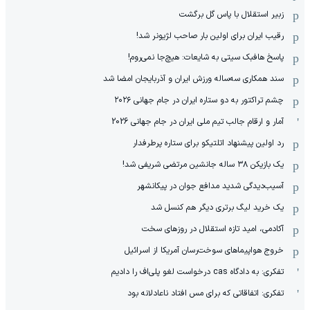
زبیر استقلال با پاس گل برگشت
رقیب ایران برای اولین بار صاحب لژیونر شد!
پاسخ هافبک سیتی به شایعات: هیچ‌جا نمی‌روم!
سند همکاری سه‌ساله‌ ‌ورزش ایران و آذربایجان امضا شد
چشم تراکتور به دو ستاره ایران در جام جهانی ۲۰۲۶
آمار و ارقام جالب تیم ملی ایران در جام جهانی 2026
رد اولین پیشنهاد اتلتیکو برای ستاره پرطرفدار
یک بازیکن ۳۸ ساله جانشین مرتضی شریفی شد!
آسیب‌دیدگی شدید مدافع جوان در پیکانشهر
یک خرید لیگ برتری دیگر هم کنسل شد
آکادمی، امید تازه استقلال در روزهای سخت
خروج هواپیماهای سوخت‌رسان آمریکا از اسرائیل
تفکری: به دادگاه cas درخواست لغو پلی‌اف را دادیم
تفکری: اتفاقاتی که برای مس افتاد ناعادلانه بود