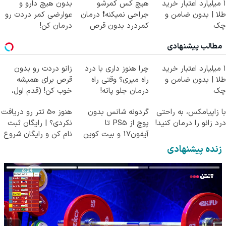
۱ میلیارد اعتبار خرید
هیچ کس کمرشو
بدون هیچ دارو و
طلا | بدون ضامن و
جراحی نمیکنه❗ درمان
عوارضی کمر دردت رو
چک
کمردرد بدون قرص
درمان کن!
(پرسشنامه)
(پرسش‌نامه)
مطالب پیشنهادی
۱ میلیارد اعتبار خرید
چرا هنوز داری با درد
زانو دردت رو بدون
طلا | بدون ضامن و
راه میری؟ وقتی راه
قرص برای همیشه
چک
درمان جلو پاته!
خوب کن! (قدم اول،
پرسش‌نامه)
با زاپیامکس، به راحتی
گردونه شانس بدون
هنوز 50 تتر رو دریافت
درد زانو را درمان کنید!
پوچ از PS5 تا
نکردی؟ | رایگان ثبت
آیفون17 و بیت کوین
نام کن و رایگان شروع
🔥
کن!
زنده پیشنهادی