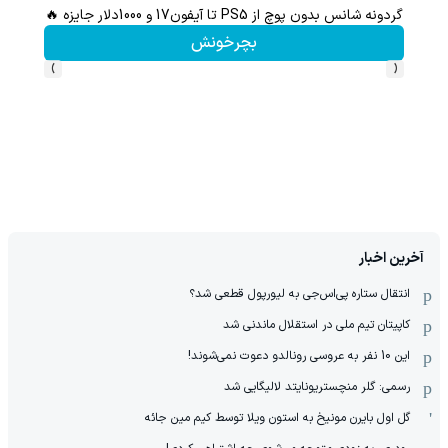
گردونه شانس بدون پوچ از PS5 تا آیفون17 و 1000دلار جایزه 🔥
بچرخونش
›
‹
آخرین اخبار
انتقال ستاره پی‌اس‌جی به لیورپول قطعی شد؟
کاپیتان تیم ملی در استقلال ماندنی شد
این 10 نفر به عروسی رونالدو دعوت نمی‌شوند!
رسمی: گلر منچستریونایتد لالیگایی شد
گل اول بایرن مونیخ به استون ویلا توسط کیم مین جائه