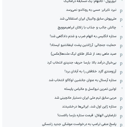
لیورپول - تاتنهام؛ یک مسابقه دراماتیک
نبرد نابرابر: مسی به رونالدو نمی‌رسد
ملی‌پوش سابق والیبال ایران استقلالی شد
چالش جالب و جذاب با زلاتان ابراهیموویچ
ستاره انگلیس به اتهام ضرب و شتم دادگاهی شد!
حمایت جنجالی: آرژانتین پشت اینفانتنیو ایستاد!
صید ماهی بعد از شکار طلای لیگ ملت‌ها(عکس)
بی‌خیال درآمد بالا: بارسا حریف جدیدی انتخاب کرد
آرزومندی گارد خلاقش را به آبادان برد!
ستاره آرسنال به عنوان جانشین لوکاکو انتخاب شد
اولین تمرین نیوکسل و ماتیاس یایسله
مربی سابق تیم ملی ایران دستیار مانچینی شد
ستاره ژاپن اول شد، ایرانی‌ها درخشیدند
نارضایتی الهلال: قیمت ستاره بارسا بالاست!
پاسخ منفی ترامپ به درخواست موشکی جدید زلنسکی