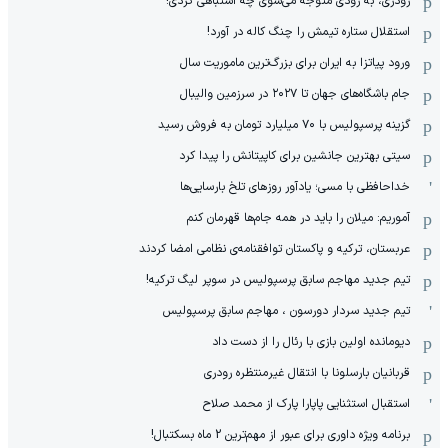
رودری، به زودی متوجه می‌شوی چه اشتباهی کردی!
استقلال ستاره تیمش را چنگ کاله در آورد!
ورود پیاتزا به ایران برای بزرگ‌ترین ماموریت سال
جام باشگاه‌های جهان تا ۲۰۲۷ در سرزمین والیبال
گزینه پرسپولیس با ۷۰ میلیارد تومان به فروش رسید
سیتی بهترین جانشین برای کاپیتانش را پیدا کرد
خداحافظی با مسی؛ یادآور روزهای تلخ بارسایی‌ها
آموریم: میلان را باید در همه جام‌ها قهرمان کنم
عربستان، ترکیه و پاکستان توافقنامه‌ی نظامی امضا کردند
تیم جدید مهاجم سابق پرسپولیس در سوپر لیگ ترکیه!
تیم جدید سردار دورسون ، مهاجم سابق پرسپولیس
دیومانده اولین بازی با رئال را از دست داد
قربانیان بارسلونا با انتقال غیرمنتظره رودری
استقبال استثنایی پاپارا پارک از محمد صلاح
برنامه ویژه داوری برای عبور از مهم‌ترین 2 ماه بسکتبال!