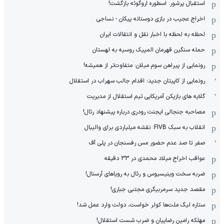
استقبال پرشور: اسطوره اروگوئه بازگشت!
اخراج عجیب در بازی دوستانه پیکان - نساجی
لحظه به لحظه با اخبار نقل و انتقالات ایران
حمله سنگین قهرمان المپیک روسیه به لهستان
رونمایی از پیراهن سوم میلان: متفاوت‌تر از همیشه!
رونمایی از کاپیتان جدید؛ اقدام جالب سهراب در استقلال
گلایه های بازیکن آمریکایی تیم استقلال از مدیریت
مصاحبه جنجالی ایجنت رودری درباره پیشنهاد رئال!
انقلاب به سبک FIVB: نقشه میلیاردی برای والیبال
صفر تا صد عدم حضور مس رفسنجان در پلی آف
عواقب اخراج میلاد محمدی در 33 دقیقه
ضربه سخت وینیسیوس و رئال به رویاهای آرسنال!
مقصد جدید سرمربیگری مجتبی جباری!
ستاره لیگ ملت‌ها کولر خواست، دولت وارد عمل شد!
مهلکه رامین رضاییان و ضرب شست استقلال!