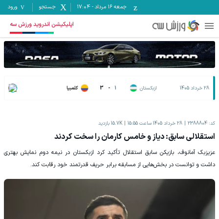
جمعه ۱۶ مرداد
-
17:04
جستجو
ورود
اپلیکیشن اندروید ورزش سه
28 خرداد 1405
ازبکستان
1
-
3
کلمبیا
کد:
2388804
28 خرداد 1405 ساعت 15:55
15.7K
بازدید
استقلالی سابق: دیاز و خامس کارمان را سخت کردند
عزیزبک آمانوف، بازیکن سابق استقلال تأکید کرد ازبکستان در نیمه دوم نمایش بهتری
داشت و توانست در بخش‌هایی از مسابقه برابر حریف قدرتمند خود رقابت کند.