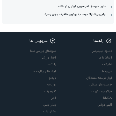
مدیر خبرساز فدراسیون فوتبال در قشم
اولین پیشنهاد بارسا به بهترین هافبک جهان رسید
راهنما
سرویس ها
دانلود اپلیکیشن
سوژه‌های ورزشی شما
ارتباط با ما
اخبار ورزشی
تبلیغات
پادکست
درباره ما
لیگ ها و رقابت ها
ابزار توسعه دهندگان
ویدئو
فرصت های شغلی
روزنامه
قوانین و مقررات
نتایج زنده
DMCA
آنتن
آگهی دولتی
پیش بینی
پخش زنده