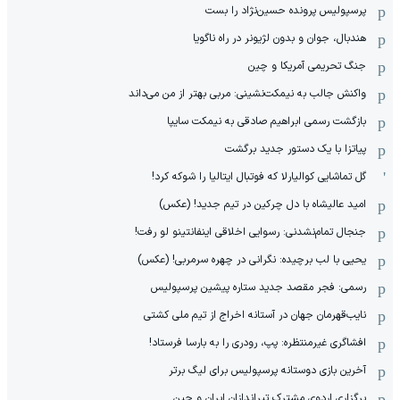
پرسپولیس پرونده حسین‌نژاد را بست
هندبال، جوان و بدون لژیونر در راه ناگویا
جنگ تحریمی آمریکا و چین
واکنش جالب به نیمکت‌نشینی: مربی بهتر از من می‌داند
بازگشت رسمی ابراهیم صادقی به نیمکت سایپا
پیاتزا با یک دستور جدید برگشت
گل تماشایی کوالیارلا که فوتبال ایتالیا را شوکه کرد!
امید عالیشاه با دل چرکین در تیم جدید! (عکس)
جنجال تمام‌نشدنی:‌ رسوایی اخلاقی اینفانتینو لو رفت!
یحیی با لب برچیده: نگرانی در چهره سرمربی! (عکس)
رسمی: فجر مقصد جدید ستاره پیشین پرسپولیس
نایب‌قهرمان جهان در آستانه اخراج از تیم ملی کشتی
افشاگری غیرمنتظره: پپ، رودری را به بارسا فرستاد!
آخرین بازی دوستانه پرسپولیس برای لیگ برتر
برگزاری اردوی مشترک تیراندازان ایران و چین