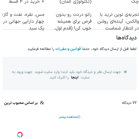
چک
(تکنولوژی آلمان)
+ خرید در 4 قسط
◂پرسشنامه▸
تجربه‌ی نوین ترید با
زانو دردت رو بدون
مس، نقره، نفت و گاز؛
والکس، آینده‌ای روشن
قرص برای همیشه
چهار دارایی جهانی در
در انتظار شماست
خوب کن! (قدم اول،
یک سبد
پرسش‌نامه)
دیدگاه‌ها
لطفا قبل از ارسال دیدگاه خود، حتما
قوانین و مقررات
را مطالعه فرمایید.
جهت ارسال نظر و دیدگاه خود باید ابتدا وارد سایت شوید. جهت ورود به
سایت
اینجا
را کلیک کنید
72
دیدگاه
بر اساس محبوب ترین
مشاهده بیشتر