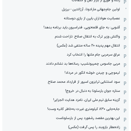
زنده و فوری از بازار نقل و انتقالات
اولین جام‌جهانی مارادونا، آرژانتین - برزیل
عصبانیت هواداران بایرن از بازی دوستانه
آشوبی: به جای قلعه‌نویی، فدراسیون باید برنامه بدهد!
واکنش وزیر ترک به انتقال صلاح: ناراحت شدم
انتقال مهم پدیده 20 ساله منتفی شد (عکس)
عراق سرمربی جام ملتها را انتخاب کرد
مربی جاسوس چمپیونشیپ: رسانه‌ها بد نشانم دادند
لیموچی و چیدن خوشه انگور در مرداد!
سود استثنایی ترابزون اسپور از قرارداد محمد صلاح
ستاره جوان بارسلونا به دنبال در خروج!
گزینه سابق تیم ملی ایران، نامزد هدایت الجزایر!
جابه‌جایی ۸۳۰ کیلومتری غیرت به‌خاطر کانیه وست!
این بهترین مقصد رشفورد پس از بارسلوناست
زاده‌عطار بازوبند را پس گرفت (عکس)