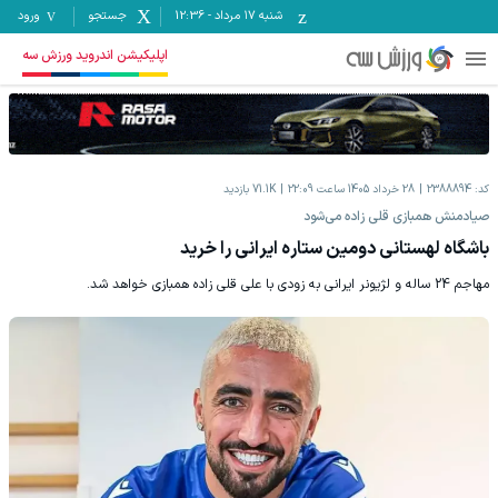
شنبه ۱۷ مرداد
-
12:36
جستجو
ورود
اپلیکیشن اندروید ورزش سه
کد:
2388894
28 خرداد 1405 ساعت 22:09
71.1K
بازدید
صیادمنش همبازی قلی زاده می‌شود
باشگاه لهستانی دومین ستاره ایرانی را خرید
مهاجم 24 ساله و لژیونر ایرانی به زودی با علی قلی زاده همبازی خواهد شد.