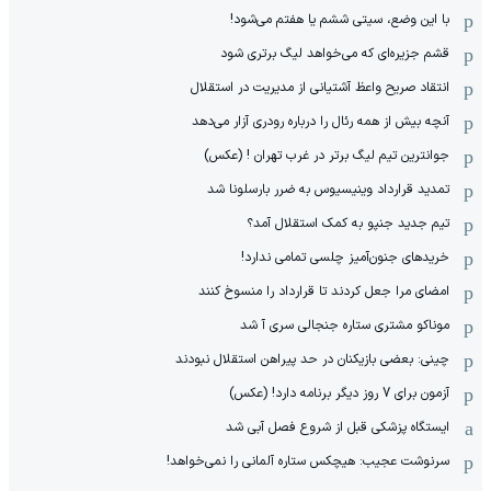
با این وضع، سیتی ششم یا هفتم می‌شود!
قشم جزیره‌ای که می‌خواهد لیگ برتری شود
انتقاد صریح واعظ آشتیانی از مدیریت در استقلال
آنچه بیش از همه رئال را درباره رودری آزار می‌دهد
جوانترین تیم لیگ برتر در غرب تهران ! (عکس)
تمدید قرارداد وینیسیوس به ضرر بارسلونا شد
تیم جدید جنپو به کمک استقلال آمد؟
خریدهای جنون‌آمیز چلسی تمامی ندارد!
امضای مرا جعل کردند تا قرارداد را منسوخ کنند
موناکو مشتری ستاره جنجالی سری آ شد
چینی: بعضی بازیکنان در حد پیراهن استقلال نبودند
آزمون برای 7 روز دیگر برنامه دارد! (عکس)
ایستگاه پزشکی قبل از شروع فصل آبی شد
سرنوشت عجیب: هیچکس ستاره آلمانی را نمی‌خواهد!