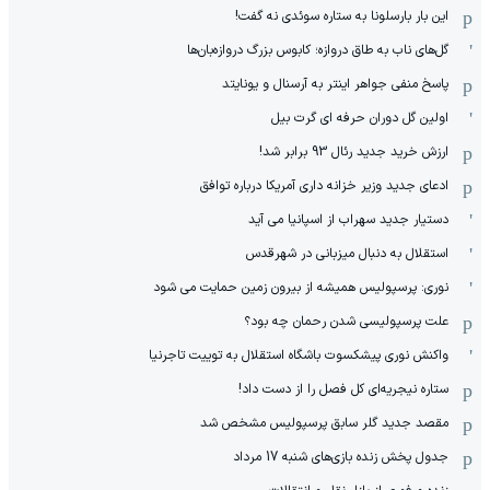
این بار بارسلونا به ستاره سوئدی نه گفت!
گل‌های ناب به طاق دروازه؛ کابوس بزرگ دروازه‌بان‌ها
پاسخ منفی جواهر اینتر به آرسنال و یونایتد
اولین گل دوران حرفه ای گرت بیل
ارزش خرید جدید رئال 93 برابر شد!
ادعای جدید وزیر خزانه داری آمریکا درباره توافق
دستیار جدید سهراب از اسپانیا می آید
استقلال به دنبال میزبانی در شهرقدس
نوری: پرسپولیس همیشه از بیرون زمین حمایت می شود
علت پرسپولیسی شدن رحمان چه بود؟
واکنش نوری پیشکسوت باشگاه استقلال به توییت تاجرنیا
ستاره نیجریه‌ای کل فصل را از دست داد!
مقصد جدید گلر سابق پرسپولیس مشخص شد
جدول پخش زنده بازی‌های شنبه 17 مرداد