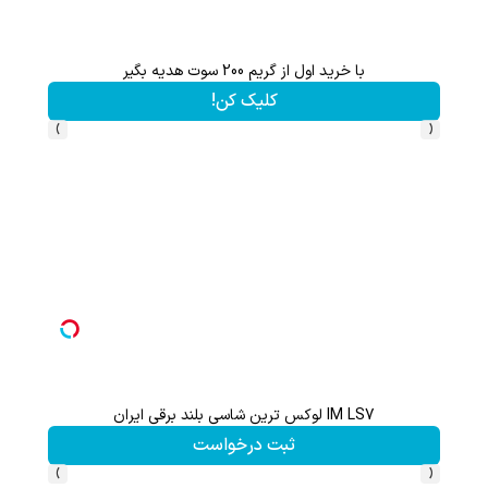
با خرید اول از گریم 200 سوت هدیه بگیر
 LS9
کلیک کن!
›
‹
IM LS7 لوکس ترین شاسی بلند برقی ایران
ثبت درخواست
›
‹