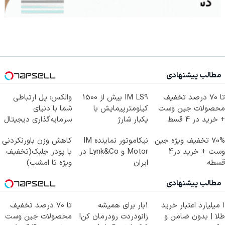
مطالب پیشنهادی
تا 70 درصد تخفیف
IM LS9 بیش از 1500
والکس: پل ارتباطی
محصولات جین وست
کیلومترپیمایش با
شما با دنیای
+ خرید در 4 قسط
یکبار شارژ
سرمایه‌گذاری دیجیتال
70% تخفیف ویژه جین
نیکاموتور نماینده IM
کاهش وزن باورنکردنی
وست + خرید در4
Motor و Lynk&Co در
با پودر جلبک(تخفیف
قسطه
ایران
ویژه تا امشب)
مطالب پیشنهادی
۱ میلیارد اعتبار خرید
1بار برای همیشه
تا 70 درصد تخفیف
طلا | بدون ضامن و
زانودردت رودرمان کن!
محصولات جین وست