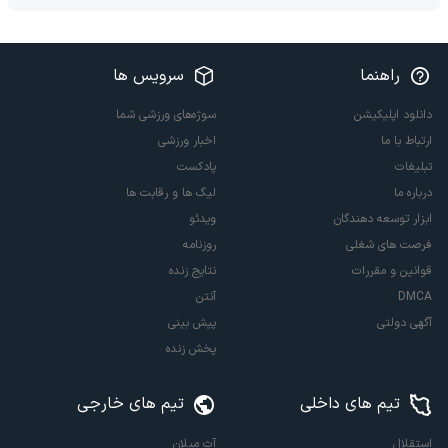
راهنما
سرویس ها
دانلود اپلیکیشن
سوژه‌های ورزشی شما
ارتباط با ما
اخبار ورزشی
تبلیغات
پادکست
درباره ما
لیگ ها و رقابت ها
ابزار توسعه دهندگان
ویدئو
فرصت های شغلی
روزنامه
قوانین و مقررات
نتایج زنده
DMCA
آنتن
آگهی دولتی
پیش بینی
پخش زنده
تیم های داخلی
تیم های خارجی
استقلال
آث میلان