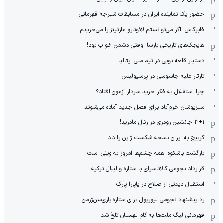
حضور یک نماینده ایران در مسابقات شیرجه قهرمانی
فابرگاس: اگر می‌توانستم لائوتارو مارتینز را می‌خریدم
هایجک‌های تاریخی بارسا: وقتی دشمن خواب بود!
دستیار قلعه نویی در تیم ملی ایتالیا
تارتار علیه جاسوسی در پرسپولیس
چرا استقلال به فکر خرید سردار آزمون افتاد؟
سبزپوشان خرم‌آباد برای فصل جدید آماده می‌شوند
۳+۱ جانشین رودری در رئال مادرید!
گربیچ به ایران نسخه شکست ژاپن را داد
بازگشت باشکوه: همه چشم‌ها امروز به وینی است
قرارداد نجومی گالاتاسرای با ستاره والیبال ترکیه
استقبال دیدنی از صلاح در پاپارا پارک
رد پیشنهاد نجومی لیورپول برای ستاره پاری‌سن‌ژرمن
قهرمانی لیگ ملت‌ها به کام لهستان تلخ شد