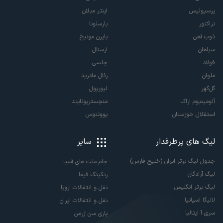
پرسپولیس
اینتر میلان
تراکتور
بارسلونا
ذوب آهن
بایرن مونیخ
سپاهان
آرسنال
فولاد
چلسی
ملوان
رئال مادرید
گل‌گهر
لیورپول
آلومینیوم اراک
منچستریونایتد
استقلال خوزستان
یوونتوس
لیگ های پرطرفدار
سایر
جدول لیگ برتر ایران (خلیج فارس)
جام ملت های آسیا
لیگ آزادگان
رنکینگ فیفا
لیگ برتر انگلیس
نقل و انتقالات اروپا
لالیگا اسپانیا
نقل و انتقالات ایران
سری آ ایتالیا
پاری سن ژرمن