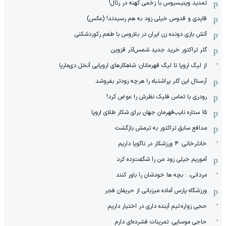
تمدید وینیسیوس با زخمی کهنه در رئال!
قایدی و قدوس خیلی زود به هم رسیدند! (عکس)
آتش بازی دونده زن ایران در بلاروس با طعم رکوردشکنی
گلر تراکتور خرید جدید شمس‌آذر قزوین
از لیگ اروپا تا لیگ قهرمانان؛ شاهکارهای اروپایی آنخل دی‌ماریا
آرسنال این گلر پراشتباه را هرچه زودتر بفروشد
رودری با تماس فلیک نظرش را عوض کرد!
١۵ ستاره نایب‌قهرمان جهان برای شکار طلای اروپا
مدافع سابق تراکتور به تیمش بازگشت
خانلرخانی: ۴ ورزشکار در ناگویا داریم
آموریم خیلی زود من را شگفت‌زده کرد
مردانی، : بچه ها خودشان را باور کنند
ورزشگاه پارس آماده میزبانی از حریفان فجر
حجی زواره:تیم آینده داری در اختیار داریم
حاجی موسایی: تمرینات فشرده‌ای دارم