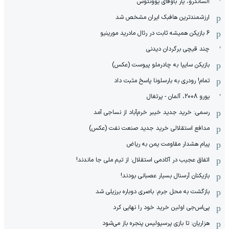
الساندرو، یار باوفای یوونتوس
ارزشمندترین هافبک ایران مشخص شد
6 بازیکن همیشه ثابت در رئال مادرید مورینیو
چند قیچی برگردان دیدنی
بازیکن سایپا به چادرملو پیوست (عکس)
تمام! رودری به بارسلونا پاسخ مثبت داد
یورو 2008، آلمان - پرتغال
رسمی: خرید جدید خیبر خرم‌آباد از نساجی آمد
مدافع استقلالی خرید جدید صنعت نفت (عکس)
پیام هشدار مقاومت یمن به ریاض
اتفاق عجیب در آکادمی استقلال: از تیم ملی جا ماندند!
بازیکنان آرسنال بسیار عصبانی بودند!
بازگشت به محل جرم: باصری دوباره برزیلی شد
پی‌اس‌جی اولین خرید خود را نهایی کرد
هزاریان: تا بازی پرسپولیس پنجره باز می‌شود