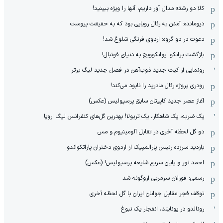
کلا دو‌ رشته مدال آور داریم، آنها را ویژه ببینید!
دیومانده: آمدن به رئال رویایی بود که به حقیقت پیوست
دعوت در دو گروه: اردوی فرنگی شلوغ شد!
بازگشت برانکو ایوانکوویچ به دنیای فوتبال!
رونمایی از کیت جدید ذوب‌آهن در فصل جدید لیگ برتر
رودری پروژه رئال مادرید را نابود می‌کند!
آغاز عصر جدید کاپیتان سابق پرسپولیس (عکس)
یک ضربه، یک شاهکار، یک تریولا! بهترین گل‌های کنفرانس لیگ اروپا
دو گل لحظه آخری در تقابل آلومینیوم و مس
بازدید سرزده رئیس پارالمپیک از اردوی دختران پاراتکواندو
احمد نور و پایان سریع شایعه پرسپولیس! (عکس)
رسمی: فورلان سرمربی اروگوئه شد
توقف فجر مقابل جوانان ایران با گل لحظه آخری
رونالدو در یونایتد، انفجار یک نبوغ