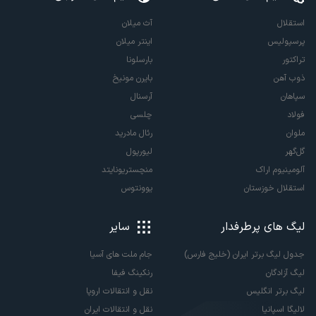
استقلال
آث میلان
پرسپولیس
اینتر میلان
تراکتور
بارسلونا
ذوب آهن
بایرن مونیخ
سپاهان
آرسنال
فولاد
چلسی
ملوان
رئال مادرید
گل‌گهر
لیورپول
آلومینیوم اراک
منچستریونایتد
استقلال خوزستان
یوونتوس
لیگ های پرطرفدار
سایر
جدول لیگ برتر ایران (خلیج فارس)
جام ملت های آسیا
لیگ آزادگان
رنکینگ فیفا
لیگ برتر انگلیس
نقل و انتقالات اروپا
لالیگا اسپانیا
نقل و انتقالات ایران