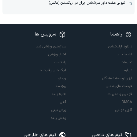
قبولی هفت داور سرشناس ایران در ازبکستان (عکس)
راهنما
سرویس ها
دانلود اپلیکیشن
سوژه‌های ورزشی شما
ارتباط با ما
اخبار ورزشی
تبلیغات
پادکست
درباره ما
لیگ ها و رقابت ها
ابزار توسعه دهندگان
ویدئو
فرصت های شغلی
روزنامه
قوانین و مقررات
نتایج زنده
DMCA
آنتن
آگهی دولتی
پیش بینی
پخش زنده
تیم های داخلی
تیم های خارجی