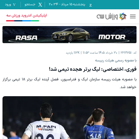
پنجشنبه ۱۵ مرداد
-
20:34
جستجو
ورود
اپلیکیشن اندروید ورزش سه
کد:
2389251
30 خرداد 1405 ساعت 11:53
113K
بازدید
با مصوبه رسمی هیئت رییسه
فوری، اختصاصی: لیگ برتر هجده تیمی شد!
با مصوبه هیئت رییسه سازمان لیگ و فدراسیون، فصل آینده لیگ برتر ۱۸ تیمی برگزار
خواهد شد.