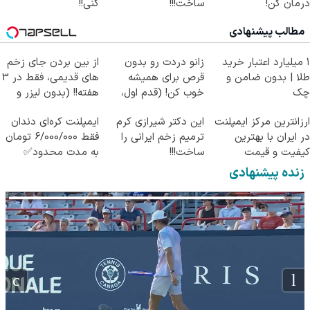
درمان کن!
ساخت!!!
کنی!!
(پرسش‌نامه)
مطالب پیشنهادی
۱ میلیارد اعتبار خرید
زانو دردت رو بدون
از بین بردن جای زخم
طلا | بدون ضامن و
قرص برای همیشه
های قدیمی، فقط در 3
چک
خوب کن! (قدم اول،
هفته!! (بدون لیزر و
پرسش‌نامه)
جراحی)
ارزانترین مرکز ایمپلنت
این دکتر شیرازی کرم
ایمپلنت کره‌ای دندان
در ایران با بهترین
ترمیم زخم ایرانی را
فقط 6/000/۰۰۰ تومان
کیفیت و قیمت
ساخت!!!
به مدت محدود✅
زنده پیشنهادی