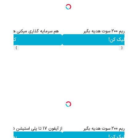
هم سرمایه گذاری میکنی هم نقره هدیه میگیری ؛ثبت نام کن
کلیک کن!
›
‹
از آیفون 17 تا پلی استیشن 5 🎮😍📱 | گردونه بچرخون جایزه ببر
بچرخونش