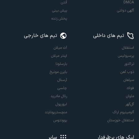
DMCA
آنتن
آگهی دولتی
پیش بینی
پخش زنده
تیم های داخلی
تیم های خارجی
استقلال
آث میلان
پرسپولیس
اینتر میلان
تراکتور
بارسلونا
ذوب آهن
بایرن مونیخ
سپاهان
آرسنال
فولاد
چلسی
ملوان
رئال مادرید
گل‌گهر
لیورپول
آلومینیوم اراک
منچستریونایتد
استقلال خوزستان
یوونتوس
لیگ های پرطرفدار
سایر