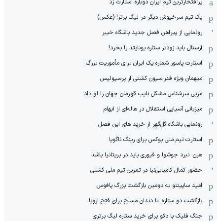
پرافتخارترین تیم ایران دوباره استارت زد
یک تیم سرخپوش دیگر در لیگ برتر! (عکس)
رونمایی از پیراهن فصل جدید باشگاه خیبر
آرسنال باید زودتر ستاره یونایتد را بخرد!
استارت پاسور شماره یک ایران برای مأموریت بزرگ
میهمان ویژه فدراسیون کشتی از پرسپولیس
مربی سرشناس مشکل نایب قهرمان جهان را لو داد
میزبانی آسیایی استقلال در هاله‌ای از ابهام
رونمایی باشگاه گل‌گهر از خرید های این فصل
استارت تیم ملی بوکس برای رینگ ناگویا
هرن: نبرد جوشوا و فیوری باید در بریتانیا باشد
حضور کمال کامیابی‌نیا در تمرین تیم ملی کشتی
امید ساپینتو به دومین بازگشت بزرگ پافوس
بازگشت دو ستاره: تا دندان مسلح برای فتح اروپا
جنگ فلیک با دکو برای خرید ستاره لیگ برتری