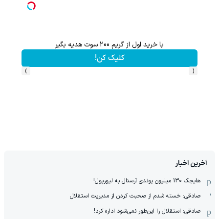
با خرید اول از گریم 200 سوت هدیه بگیر
کلیک کن!
›
‹
آخرین اخبار
هایجک 130 میلیون پوندی آرسنال به لیورپول!
صادقی: خسته شدم از صحبت کردن از مدیریت استقلال
صادقی: استقلال را این‌طور نمی‌شود اداره کرد!