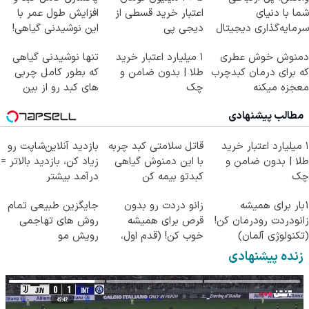
شما با دنیای
اعتبار خرید قسطی از
افزایش طول عمر با
سرمایه‌گذاری دیجیتال
دیجی پی
این نوشیدنی گیاهی!
کلیک جهت خرید
دمنوش خوش عطری
۱ میلیارد اعتبار خرید
تنها نوشیدنی گیاهی
که برای درمان کبدچرب
طلا | بدون ضامن و
که بطور کامل چربی
معجزه میکنه
چک
های کبد رو از بین
میبره
مطالب پیشنهادی
۱ میلیارد اعتبار خرید
قاتل سلامتی کبد چربه
بازدید آنلاین‌شاپت رو
طلا | بدون ضامن و
با این دمنوش گیاهی
زیاد کن، بازدید بالاتر =
چک
کبدتو بیمه کن
درآمد بیشتر
1بار برای همیشه
زانو دردت رو بدون
جایگزین طبیعی تمام
زانودردت رودرمان کن!
قرص برای همیشه
روش های تهاجمی
(تکنولوژی آلمان)
خوب کن! (قدم اول،
رویش مو
◂پرسشنامه▸
پرسش‌نامه)
زنده پیشنهادی