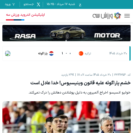
شنبه ۱۷ مرداد
-
15:25
جستجو
ورود
اپلیکیشن اندروید ورزش سه
30 خرداد 1405
ترکیه
0
-
1
پاراگوئه
کد:
2389356
30 خرداد 1405 ساعت 18:07
26K
بازدید
خشم پاراگوئه‌ علیه قانون وینیسیوس! خدا عادل است
خولیو انسیسو اخراج آلمیرون به دلیل پوشاندن دهانش را درک نمی‌کند.