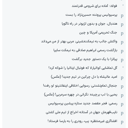
فولاد؛ آماده برای شروعی قدرتمند
پرسپولیس پرونده حسین‌نژاد را بست
هندبال، جوان و بدون لژیونر در راه ناگویا
جنگ تحریمی آمریکا و چین
واکنش جالب به نیمکت‌نشینی: مربی بهتر از من می‌داند
بازگشت رسمی ابراهیم صادقی به نیمکت سایپا
پیاتزا با یک دستور جدید برگشت
گل تماشایی کوالیارلا که فوتبال ایتالیا را شوکه کرد!
امید عالیشاه با دل چرکین در تیم جدید! (عکس)
جنجال تمام‌نشدنی:‌ رسوایی اخلاقی اینفانتینو لو رفت!
یحیی با لب برچیده: نگرانی در چهره سرمربی! (عکس)
رسمی: فجر مقصد جدید ستاره پیشین پرسپولیس
نایب‌قهرمان جهان در آستانه اخراج از تیم ملی کشتی
افشاگری غیرمنتظره: پپ، رودری را به بارسا فرستاد!