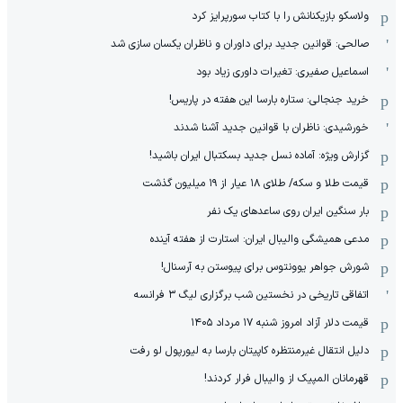
ولاسکو بازیکنانش را با کتاب سورپرایز کرد
صالحی: قوانین جدید برای داوران و ناظران یکسان سازی شد
اسماعیل صفیری: تغیرات داوری زیاد بود
خرید جنجالی: ستاره بارسا این هفته در پاریس!
خورشیدی: ناظران با قوانین جدید آشنا شدند
گزارش ویژه‌: آماده نسل جدید بسکتبال ایران باشید!
قیمت طلا و سکه/ طلای ۱۸ عیار از ۱۹ میلیون گذشت
بار سنگین ایران روی ساعدهای یک نفر
مدعی همیشگی والیبال ایران: استارت از هفته آینده
شورش جواهر یوونتوس برای پیوستن به آرسنال!
اتفاقی تاریخی در نخستین شب برگزاری لیگ ۳ فرانسه
قیمت دلار آزاد امروز شنبه ۱۷ مرداد ۱۴۰۵
دلیل انتقال غیرمنتظره کاپیتان بارسا به لیورپول لو رفت
قهرمانان المپیک از والیبال فرار کردند!