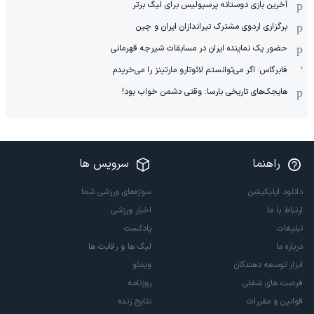
آخرین بازی دوستانه پرسپولیس برای لیگ برتر
برگزاری اردوی مشترک تیراندازان ایران و چین
حضور یک نماینده ایران در مسابقات شیرجه قهرمانی
فابرگاس: اگر می‌توانستم لائوتارو مارتینز را می‌خریدم
هایجک‌های تاریخی بارسا: وقتی دشمن خواب بود!
راهنما
سرویس ها
دانلود اپلیکیشن
سوژه‌های ورزشی شما
ارتباط با ما
اخبار ورزشی
تبلیغات
پادکست
درباره ما
لیگ ها و رقابت ها
ابزار توسعه دهندگان
ویدئو
فرصت های شغلی
روزنامه
قوانین و مقررات
نتایج زنده