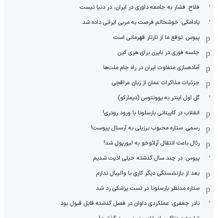
فلاح: فشار به جامعه داوری در ایران، در دنیا نیست
بادامکی: خوشحالم فرصت به مربی ایرانی داده شد
پیوس: توقع ما از تارتار قهرمانی است
جلسه فوری در بایرن برای هری کین
آماده‌سازی متفاوت ایران در راه جام ملت‌ها
جزئیات مذاکرات عمان از زبان عراقچی
گل اول اینتر به یوونتوس (دیمارکو)
انقلاب در کاپیتانی بارسلونا با ورود رودری!
رسمی: ستاره محبوب برزیلی به آرسنال پیوست!
رئال باعث انتقال آرائوخو به لیورپول شد!
پیوس: در چند سال گذشته خیلی اذیت شدیم
بعد از بازنشستگی دیگر کاری با والیبال ندارم
ستاره مدنظر بارسلونا در تست پزشکی رد شد
نادر جعفری: عملکردی داوان در فصل گذشته قابل قبول بود