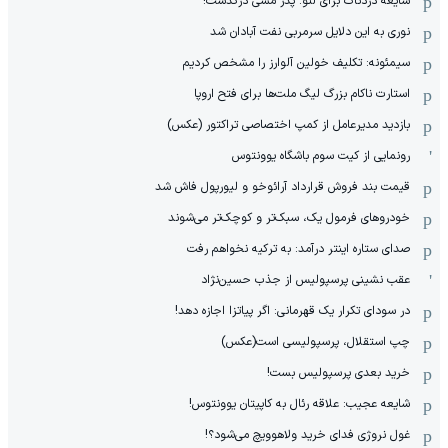
شایعه دردناک برای لئو: پدر مسی درگذشت!
نوری به این دلایل سرمربی نفت آبادان شد
سیمئونه: تکلیف خولین آلوارز را مشخص کردیم
استارت ناکام بزرگ لیگ ملت‌ها برای فتح اروپا
بازدید مدیرعامل از کمپ اختصاصی تراکتور (عکس)
رونمایی از کیت سوم باشگاه یوونتوس
قیمت بند فروش قرارداد آرائوخو و لیورپول فاش شد
خودروهای فرمول یک، سبک‌تر و کوچک‌تر می‌شوند
صدای ستاره اینتر درآمد: به ترکیه نخواهم رفت
عقب نشینی پرسپولیس از جذب حسین‌نژاد
در سودای تکرار یک قهرمانی: اگر پیاتزا اجازه دهد!
چپ استقلال، پرسپولیسی است(عکس)
خرید بعدی پرسپولیس بست!
شایعه عجیب: علاقه رئال به کاپیتان یوونتوس!
غول نروژی فدای خرید ولاهوویچ می‌شود؟!