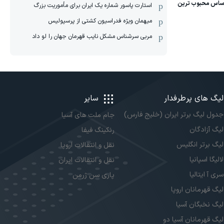
استارت پاسور شماره یک ایران برای مأموریت بزرگ
میهمان ویژه فدراسیون کشتی از پرسپولیس
مربی سرشناس مشکل نایب قهرمان جهان را لو داد
لیگ های پرطرفدار
سایر
جدول لیگ برتر ایران (خلیج فارس)
جام ملت های آسیا
لیگ آزادگان
رنکینگ فیفا
لیگ برتر انگلیس
نقل و انتقالات اروپا
لالیگا اسپانیا
نقل و انتقالات ایران
سری آ ایتالیا
پاری سن ژرمن
لیگ قهرمانان اروپا
لیگ نخبگان آسیا
لیگ قهرمانان آسیا دو