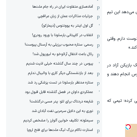
آماده‌سازی متفاوت ایران در راه جام ملت‌ها
کیت توپ داشت؛ آماری که نشان می‌دهد این تیم
جزئیات مذاکرات عمان از زبان عراقچی
گل اول اینتر به یوونتوس (دیمارکو)
انقلاب در کاپیتانی بارسلونا با ورود رودری!
 دوست دارم. وقتی
رسمی: ستاره محبوب برزیلی به آرسنال پیوست!
ند.»
رئال باعث انتقال آرائوخو به لیورپول شد!
پیوس: در چند سال گذشته خیلی اذیت شدیم
 بازیکن آزاد در
بعد از بازنشستگی دیگر کاری با والیبال ندارم
رس انجام دهند و
ستاره مدنظر بارسلونا در تست پزشکی رد شد
عملکردی داوان در فصل گذشته قابل قبول بود
ی کرده؛ تیمی که
شایعه دردناک برای لئو: پدر مسی درگذشت!
نوری به این دلایل سرمربی نفت آبادان شد
سیمئونه: تکلیف خولین آلوارز را مشخص کردیم
استارت ناکام بزرگ لیگ ملت‌ها برای فتح اروپا