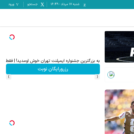
شنبه ۱۷ مرداد
-
16:49
جستجو
ورود
ت خالیه!45%تخفیف
به بزرگترین جشنواره ایمپلنت تهران خوش اومدید! | فقط ۲۵ میلیون !
رزرورایگان نوبت
›
‹