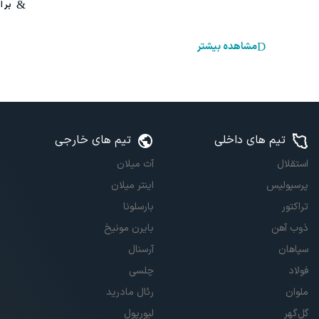
مشاهده بیشتر
تیم های داخلی
تیم های خارجی
استقلال
آث میلان
پرسپولیس
اینتر میلان
تراکتور
بارسلونا
ذوب آهن
بایرن مونیخ
سپاهان
آرسنال
فولاد
چلسی
ملوان
رئال مادرید
گل‌گهر
لیورپول