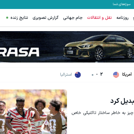
سوژه‌های شما
روزنامه
نقل و انتقالات
جام جهانی
گزارش تصویری
نتایج زنده
م، بخیه و سوختگی فقط در 3 هفته!!😍
جای این پک تقویت موی جلبک توی حموم
کلیک کن!
خرید محصول
آمریکا
2
-
0
استرالیا
بدیل کرد
 چیز به خاطر ساختار تاکتیکی خاص