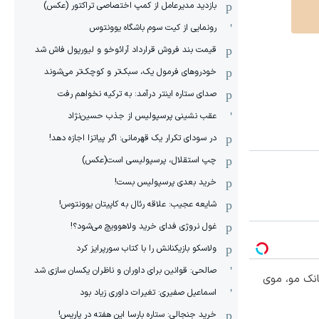
بازدید مدیرعامل از کمپ اختصاصی تراکتور (عکس)
رونمایی از کیت سوم باشگاه یوونتوس
قیمت بند فروش قرارداد آرائوخو و لیورپول فاش شد
خودروهای فرمول یک، سبک‌تر و کوچک‌تر می‌شوند
صدای ستاره اینتر درآمد: به ترکیه نخواهم رفت
عقب نشینی پرسپولیس از جذب حسین‌نژاد
در سودای تکرار یک قهرمانی: اگر پیاتزا اجازه دهد!
چپ استقلال، پرسپولیسی است(عکس)
خرید بعدی پرسپولیس بست!
شایعه عجیب: علاقه رئال به کاپیتان یوونتوس!
غول نروژی فدای خرید ولاهوویچ می‌شود؟!
ولاسکو بازیکنانش را با کتاب سورپرایز کرد
صالحی: قوانین برای داوران و ناظران یکسان سازی شد
انک مو، موی
اسماعیل صفیری: تغیرات داوری زیاد بود
خرید جنجالی: ستاره بارسا این هفته در پاریس!