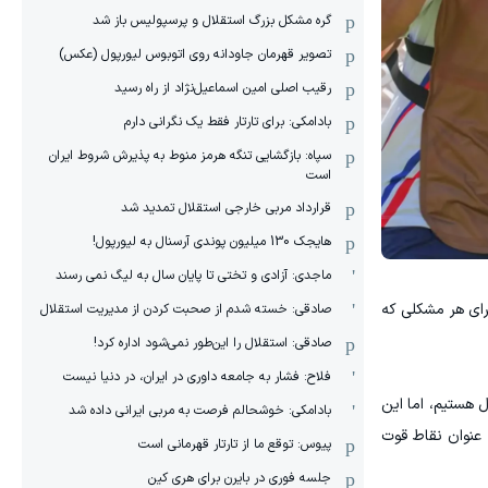
گره مشکل بزرگ استقلال و پرسپولیس باز شد
تصویر قهرمان جاودانه روی اتوبوس لیورپول (عکس)
رقیب اصلی امین اسماعیل‌نژاد از راه رسید
بادامکی: برای تارتار فقط یک نگرانی دارم
سپاه: بازگشایی تنگه هرمز منوط به پذیرش شروط ایران
است
قرارداد مربی خارجی استقلال تمدید شد
هایجک 130 میلیون پوندی آرسنال به لیورپول!
ماجدی: آزادی و تختی تا پایان سال به لیگ نمی رسند
برای هر مشکلی که
صادقی: خسته شدم از صحبت کردن از مدیریت استقلال
صادقی: استقلال را این‌طور نمی‌شود اداره کرد!
فلاح: فشار به جامعه داوری در ایران، در دنیا نیست
 هستیم، اما این
بادامکی: خوشحالم فرصت به مربی ایرانی داده شد
عنوان نقاط قوت
پیوس: توقع ما از تارتار قهرمانی است
جلسه فوری در بایرن برای هری کین