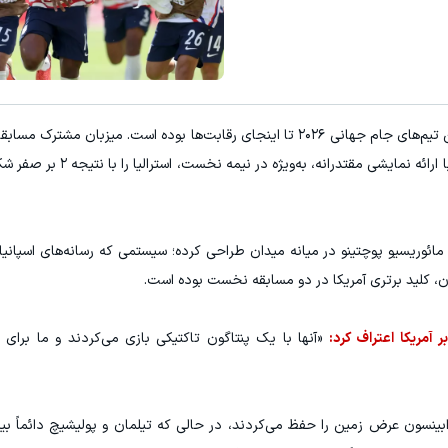
قویت موی جلبک توی حمومت خالیه!45%تخفیف
ترکیب برتر از سهام 
خرید محصول
کلیک کن!
یکی از جذاب‌ترین تیم‌های جام جهانی ۲۰۲۶ تا اینجای رقابت‌ها بوده است. میزبان م
پرگل ۴ بر ۱ مقابل پاراگوئه، در دومین دیدار خود نیز با ار
مائوریسیو پوچتینو در میانه میدان طراحی کرده؛ سیستمی که رسانه‌های اسپانیای
سان، کلید برتری آمریکا در دو مسابقه نخست بوده است.
 آمریکا اعتراف کرد:
«آنها با یک پنتاگون تاکتیکی بازی می‌کردند و ما برای
ینسون عرض زمین را حفظ می‌کردند، در حالی که تیلمان و پولیشیچ دائماً بی