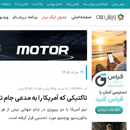
پیش بینی
اپلیکیشن ورزش سه
پخش زنده
اخبار ورزشی
پادکست
تماس با ما
تبلیغات
صفحه‌اصلی
جدول لیگ برتر
برنامه بــرجـــام
ویدیو
جای بخیه داری؟؟ فقط در 3 هفته ترمیمش کن!😍
ترمیم جای زخ
کلیک کن!
29 خرداد 1405
کد:
2389390
30 خرداد 1405 ساعت 20:58
14.1K
بازدید
تاکتیکی که آمریکا را به مدعی جام ت
تیم آمریکا با دو پیروزی در جام جهانی بیش از هر
مائوریسیو پوچتینو مورد تحسین قرار گرفته است.