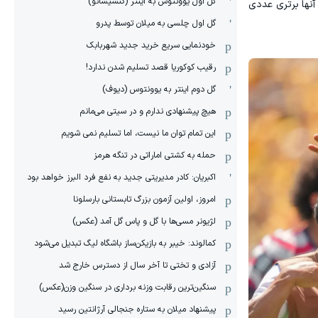
گل اول یوونتوس به اینتر (کنسیسائو)
نها برتری عددی
گل اول چلسی به میلان توسط پدرو
خودنمایی سریع خرید جدید شهربابک
رقیب کوکوریا قصد تسلیم شدن ندارد!
گل دوم اینتر به یوونتوس (دیوف)
هیچ پیشنهادی ندارم و در سیتی می‌مانم
این تمام توان ما نیست، اما تسلیم نمی شویم
حمله به کشتی اماراتی در تنگه هرمز
اکبریان: کادر مدیریتی جدید به نفع فرد البرز خواهد بود
امروز، اولین آزمون بزرگ تابستانی بارسلونا
لژیونر مسی‌ها با گل و پاس گل آمد (عکس)
کمالوند: خیبر به بازیکن‌ساز باشگاه لیگ تبدیل می‌شود
آزادی و تختی تا آخر سال از دسترس خارج شد
سنگین‌ترین رقابت وزنه برداری در سنگین وزن(عکس)
پیشنهاد میلان به ستاره جنجالی آرژانتین رسید