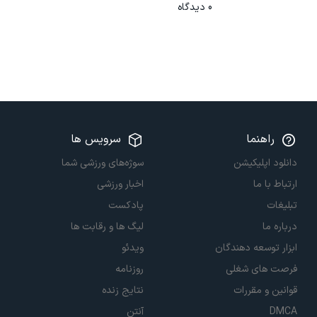
0
دیدگاه
راهنما
سرویس ها
دانلود اپلیکیشن
سوژه‌های ورزشی شما
ارتباط با ما
اخبار ورزشی
تبلیغات
پادکست
درباره ما
لیگ ها و رقابت ها
ابزار توسعه دهندگان
ویدئو
فرصت های شغلی
روزنامه
قوانین و مقررات
نتایج زنده
DMCA
آنتن