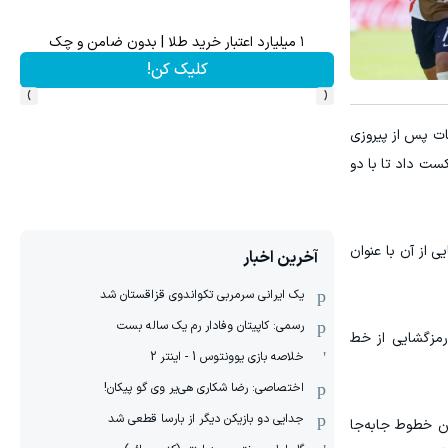
برتر
۱ میلیارد اعتبار خرید طلا | بدون ضامن و چک
کلیک کن!
›
‹
شترک مسابقات پس از پیروزی
ائه نمایشی مقتدرانه، به‌ویژه در نیمه نخست، استرالیا را با نتیجه ۲ بر صفر شکست داد تا با دو
ی از آن با عنوان
آخرین اخبار
یک ایرانی سرمربی تکواندوی قزاقستان شد
رسمی: کاپیتان وفادار رم یک ساله بست
 رمزگشایی از خط
خلاصه بازی یوونتوس 1 - اینتر 2
اختصاصی: رضا شکاری هی‌یر وی‌ گو پیکان!
جدایی دو بازیکن دیگر از بارسا قطعی شد
ن خطوط جابه‌جا