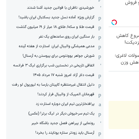
و فروش
خورشیدی: ناظران با قوانین جدید آشنا شدند
گزارش ویژه‌: آماده نسل جدید بسکتبال ایران باشید!
قیمت طلا و سکه/ طلای ۱۸ عیار از ۱۹ میلیون گذشت
 شروع کاهش
بار سنگین ایران روی ساعدهای یک نفر
زدیکت!
مدعی همیشگی والیبال ایران: استارت از هفته آینده
لات لاغری؛
شورش جواهر یوونتوس برای پیوستن به آرسنال!
اهش وزن
اتفاقی تاریخی در نخستین شب برگزاری لیگ ۳ فرانسه
قیمت دلار آزاد امروز شنبه ۱۷ مرداد ۱۴۰۵
دلیل انتقال غیرمنتظره کاپیتان بارسا به لیورپول لو رفت
قهرمانان المپیک از والیبال فرار کردند!
پرافتخارترین تیم ایران دوباره استارت زد
یک تیم سرخپوش دیگر در لیگ برتر! (عکس)
رونمایی از پیراهن فصل جدید باشگاه خیبر
آرسنال باید زودتر ستاره یونایتد را بخرد!