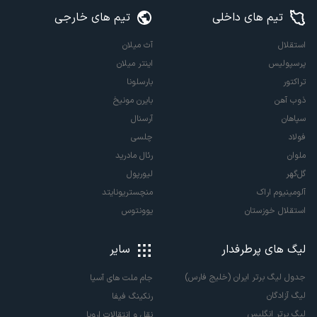
تیم های داخلی
تیم های خارجی
استقلال
آث میلان
پرسپولیس
اینتر میلان
تراکتور
بارسلونا
ذوب آهن
بایرن مونیخ
سپاهان
آرسنال
فولاد
چلسی
ملوان
رئال مادرید
گل‌گهر
لیورپول
آلومینیوم اراک
منچستریونایتد
استقلال خوزستان
یوونتوس
لیگ های پرطرفدار
سایر
جدول لیگ برتر ایران (خلیج فارس)
جام ملت های آسیا
لیگ آزادگان
رنکینگ فیفا
لیگ برتر انگلیس
نقل و انتقالات اروپا