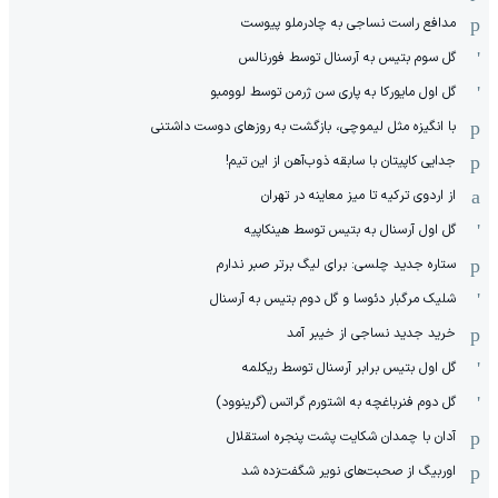
مدافع راست نساجی به چادرملو پیوست
گل سوم بتیس به آرسنال توسط فورنالس
گل اول مایورکا به پاری سن ژرمن توسط لوومبو
با انگیزه مثل لیموچی، بازگشت به روزهای دوست داشتنی
جدایی کاپیتان با سابقه ذوب‌آهن از این تیم!
از اردوی ترکیه تا میز معاینه در تهران
گل اول آرسنال به بتیس توسط هینکاپیه
ستاره جدید چلسی: برای لیگ برتر صبر ندارم
شلیک مرگبار دئوسا و گل دوم بتیس به آرسنال
خرید جدید نساجی از خیبر آمد
گل اول بتیس برابر آرسنال توسط ریکلمه
گل دوم فنرباغچه به اشتورم گراتس (گرینوود)
آدان با چمدان شکایت پشت پنجره استقلال
اوربیگ از صحبت‌های نویر شگفت‌زده شد