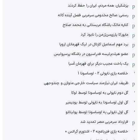
پزشکیان: همه مردم، ایران را حفظ کردند
رسمی: صالح مخدومی سرمربی فصل آینده کاله
کنایه مالک باشگاه عربستانی به محمد صلاح
مایورکا پاری‌سن‌ژرمن را نابود کرد
برد مهم اسماعیل کارتال در لیگ قهرمانان اروپا
عضو هیئت‌رئیسه فدراسیون در باشگاه پرسپولیس
یک باخت عجیب دیگر برای قهرمان آسیا
خلاصه بازی ناپولی 2 - اوساسونا 1
ظریف: ایران نیازمند سیاست خارجی متوازن و چندوجهی
گل دوم ناپولی به اوساسونا توسط لوکا
گل اول اوساسونا به ناپولی توسط بودیمیر
گل اول ناپولی به اوساسونا توسط پولیتانو
قرارداد سرمربی مصر تمدید شد
خلاصه بازی فنرباغچه 2 - اشتورم گراتس 0