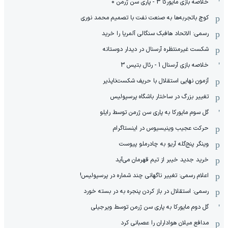
خلاصه بازی مایورکا 3 - پاری سن ژرمن 0
کوچ باتجربه‌ها به صنعت نفت با تصمیم محمد نوری
رسمی: الاتحاد هافبک سنگالی آلمریا را خرید
شکست غیرمنتظره آرسنال در دیدار دوستانه
خلاصه بازی آرسنال 1 - رئال بتیس 3
آزمون نهایی استقلال با حریف شکست‌ناپذیر
تغییر بزرگ در ساختار باشگاه پرسپولیس
گل سوم مایورکا به پاری سن ژرمن توسط رایلو
حرکت عجیب وینیسیوس در اینستاگرام
وینگر پنج‌گله آریو به چادرملو پیوست
خرید جدید خیبر از تیم قهرمان می‌آید
اعلام رسمی: تغییر ناگهانی چند شماره در پرسپولیس!
رسمی: استقلال در باز کردن پنجره به در بسته خورد
گل دوم مایورکا به پاری سن ژرمن توسط ویرجیلی
مدافع میلان هواداران را عصبانی کرد