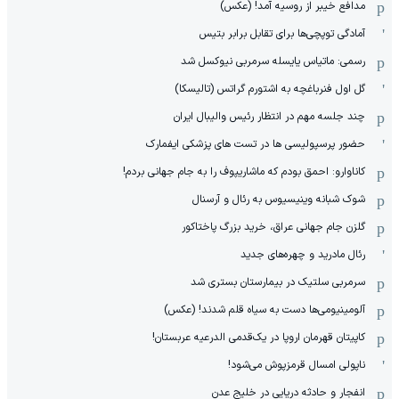
مدافع خیبر از روسیه آمد! (عکس)
آمادگی توپچی‌ها برای تقابل برابر بتیس
رسمی: ماتیاس یایسله سرمربی نیوکسل شد
گل اول فنرباغچه به اشتورم گراتس (تالیسکا)
چند جلسه مهم در انتظار رئیس والیبال ایران
حضور پرسپولیسی ها در تست های پزشکی ایفمارک
کاناوارو: احمق بودم که ماشاریپوف را به جام جهانی بردم!
شوک شبانه وینیسیوس به رئال و آرسنال
گلزن جام جهانی عراق، خرید بزرگ پاختاکور
رئال مادرید و چهره‌های جدید
سرمربی سلتیک در بیمارستان بستری شد
آلومینیومی‌ها دست به سیاه قلم شدند! (عکس)
کاپیتان قهرمان اروپا در یک‌قدمی الدرعیه عربستان!
ناپولی امسال قرمزپوش می‌شود!
انفجار و حادثه دریایی در خلیج عدن