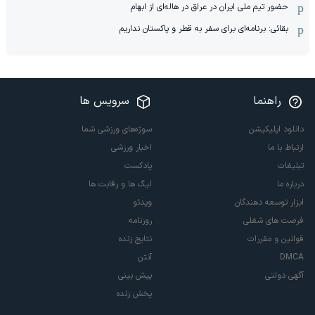
حضور تیم ملی ایران در عراق در هاله‌ای از ابهام
بقائی: برنامه‌ای برای سفر به قطر و پاکستان نداریم
راهنما
سرویس ها
دانلود اپلیکیشن
سوژه‌های ورزشی شما
ارتباط با ما
اخبار ورزشی
تبلیغات
پادکست
درباره ما
لیگ ها و رقابت ها
ابزار توسعه دهندگان
ویدئو
فرصت های شغلی
روزنامه
قوانین و مقررات
نتایج زنده
DMCA
آنتن
آگهی دولتی
پیش بینی
پخش زنده