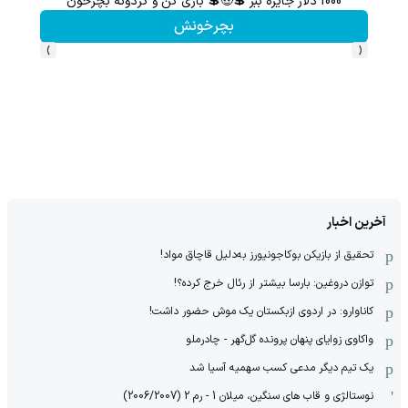
1000 دلار جایزه ببر 💲🤑💲 بازی کن و گردونه بچرخون
گردونه شانس بدون 
بچرخونش
›
‹
آخرین اخبار
تحقیق از بازیکن بوکاجونیورز به‌دلیل قاچاق مواد!
توازن دروغین: بارسا بیشتر از رئال خرج کرده؟!
کاناوارو: در اردوی ازبکستان یک موش حضور داشت!
واکاوی زوایای پنهان پرونده گل‌گهر - چادرملو
یک تیم دیگر مدعی کسب سهمیه آسیا شد
نوستالژی و قاب های سنگین، میلان 1 - رم 2 (2006/2007)