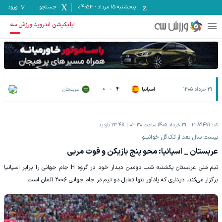
پنجشنبه ۱۵ مرداد
-
04:53
جستجو
ورود
اپلیکیشن اندروید ورزش سه
31 خرداد 1405
اسپانیا
4
-
0
عربستان
کد:
2389471
31 خرداد 1405 ساعت 03:30
23.4K
بازدید
بیست سال بعد از تک‌گل خوانیتو
عربستان _ اسپانیا: محو پنج بازیکن و فوت مربی
تیم ملی عربستان یکشنبه شب دومین دیدار خود در گروه H جام جهانی را برابر اسپانیا
برگزار می‌کند، دیداری که یادآور تنها تقابل دو تیم در جام جهانی ۲۰۰۶ آلمان است.