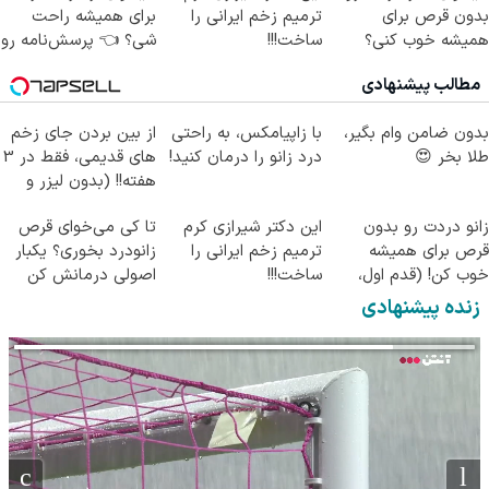
بدون قرص برای
ترمیم زخم ایرانی را
برای همیشه راحت
همیشه خوب کنی؟
ساخت!!!
شی؟ 👈 پرسش‌نامه رو
(◂پرسش‌نامه رو پر
پر کن
مطالب پیشنهادی
کن)
بدون ضامن وام بگیر،
با زاپیامکس، به راحتی
از بین بردن جای زخم
طلا بخر 😍
درد زانو را درمان کنید!
های قدیمی، فقط در 3
هفته!! (بدون لیزر و
جراحی)
زانو دردت رو بدون
این دکتر شیرازی کرم
تا کی می‌خوای قرص
قرص برای همیشه
ترمیم زخم ایرانی را
زانودرد بخوری؟ یکبار
خوب کن! (قدم اول،
ساخت!!!
اصولی درمانش کن
پرسش‌نامه)
زنده پیشنهادی