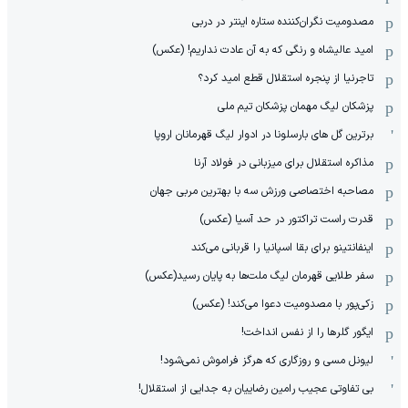
مصدومیت نگران‌کننده ستاره اینتر در دربی
امید عالیشاه و رنگی که به آن عادت نداریم! (عکس)
تاجرنیا از پنجره استقلال قطع امید کرد؟
پزشکان لیگ مهمان پزشکان تیم ملی
برترین گل های بارسلونا در ادوار لیگ قهرمانان اروپا
مذاکره استقلال برای میزبانی در فولاد آرنا
مصاحبه اختصاصی ورزش سه با بهترین مربی جهان
قدرت راست تراکتور در حد آسیا (عکس)
اینفانتینو برای بقا اسپانیا را قربانی می‌کند
سفر طلایی قهرمان لیگ ملت‌ها به پایان رسید(عکس)
زکی‌پور با مصدومیت دعوا می‌کند! (عکس)
ایگور گلرها را از نفس انداخت!
لیونل مسی و روزگاری که هرگز فراموش نمی‌شود!
بی تفاوتی عجیب رامین رضاییان به جدایی از استقلال!