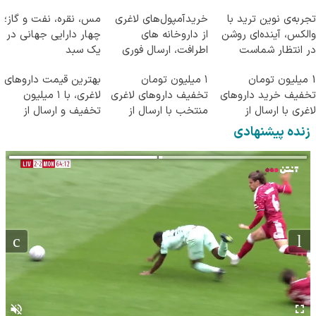
تجربه‌ی نوین ترید با
خریدآمپول‌های لاغری
مس، نقره، نفت و گاز؛
والکس، آینده‌ای روشن
از داروخانه های
چهار دارایی جهانی در
در انتظار شماست
اطرافت، ارسال فوری
یک سبد
همراه با پک یخ!
1 میلیون تومان
۱ میلیون تومان
بهترین قیمت داروهای
تخفیف خرید داروهای
تخفیف داروهای لاغری
لاغری، با ۱ میلیون
لاغری با ارسال از
منتخب با ارسال از
تخفیف و ارسال از
داروخانه و پک یخ!
داروخانه نزدیکت
داروخانه‌
زنده پیشنهادی