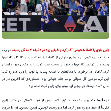
ژاپن بازی را کاملاً هجومی آغاز کرد و خیلی زود در دقیقه ۴ به گل رسید.
در یک
حرکت سریع تیمی، پاس‌های متوالی از کامادا به اوئدا، سپس تاناکا و ناکامورا
رسید و در نهایت ناکامورا با نفوذ از سمت چپ، توپ را به مقابل دروازه ارسال
کرد. کامادا در برخورد با مدافعان با ضربه پشت پا توپ را وارد دروازه کرد.
این گل، دومین گل متوالی او در جام جهانی بود؛ دستاوردی که آخرین بار در
سال ۲۰۰۲ توسط جونیچی ایناموتو برای ژاپن ثبت شده بود.
در دقیقه ۱۰،
روی یک ضربه کرنر، توپ پس از شوت توفانی بازیکنان ژاپن
تقریباً از خط دروازه عبور کرد، اما دروازه‌بان تونس، آیمِن دهمن، آن را بیرون