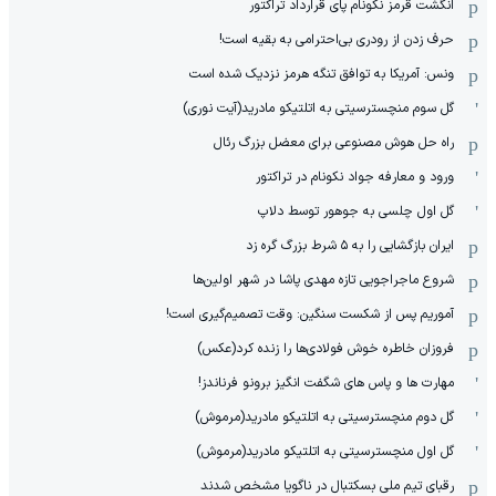
انگشت قرمز نکونام پای قرارداد تراکتور
حرف زدن از رودری بی‌احترامی به بقیه است!
ونس: آمریکا به توافق تنگه هرمز نزدیک شده است
گل سوم منچسترسیتی به اتلتیکو مادرید(آیت نوری)
راه حل هوش مصنوعی برای معضل بزرگ رئال
ورود و معارفه جواد نکونام در تراکتور
گل اول چلسی به جوهور توسط دلاپ
ایران بازگشایی را به ۵ شرط بزرگ گره زد
شروع ماجراجویی تازه مهدی پاشا در شهر اولین‌ها
آموریم پس از شکست سنگین: وقت تصمیم‌گیری است!
فروزان خاطره خوش فولادی‌ها را زنده کرد(عکس)
مهارت ها و پاس های شگفت انگیز برونو فرناندز!
گل دوم منچسترسیتی به اتلتیکو مادرید(مرموش)
گل اول منچسترسیتی به اتلتیکو مادرید(مرموش)
رقبای تیم ملی بسکتبال در ناگویا مشخص‌ شدند