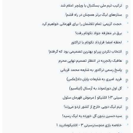
ترکیب تیم ملی بسکتبال با ویلچر اعلام شد
ستاره‌های لیگ برتر همچنان در راه قشم!
حجت کریمی: تمام تلاشمان را برای قهرمانی خواهیم کرد
برق در معارفه جواد نکونام رفت!
لحظه امضا قرارداد نکونام با تراکتور
انتخاب نکردن پیرلو بهترین تصمیمی بود که گرفتم!
هافبک باتجربه در انتظار تصمیم نهایی محرم
پاسخ رسمی تراکتور به شایعه محمد قربانی
فرید امیری به شایعات پایان داد(عکس)
گل اول دورتموند به آرسنال (ایناسیو)
سیتی 3-1 اتلتیکو | مرموش قهرمان سئول
تیم لیگ دویی خارج از کشور اردو می‌زند!
سیدحسین بدون گل خورده به لیگ رسید!
خلاصه بازی منچسترسیتی 3 - اتلتیکومادرید 1