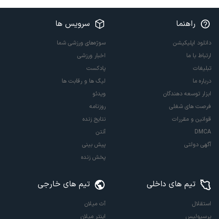
راهنما
سرویس ها
دانلود اپلیکیشن
سوژه‌های ورزشی شما
ارتباط با ما
اخبار ورزشی
تبلیغات
پادکست
درباره ما
لیگ ها و رقابت ها
ابزار توسعه دهندگان
ویدئو
فرصت های شغلی
روزنامه
قوانین و مقررات
نتایج زنده
DMCA
آنتن
آگهی دولتی
پیش بینی
پخش زنده
تیم های داخلی
تیم های خارجی
استقلال
آث میلان
پرسپولیس
اینتر میلان