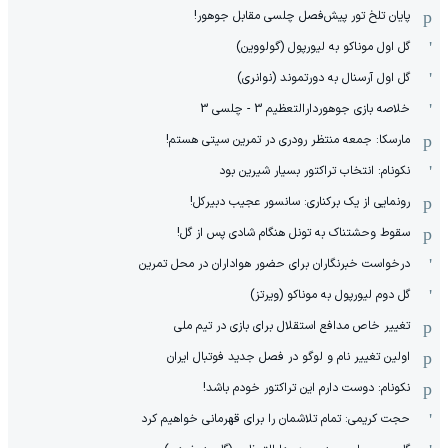
پایان تلخ تور پیش‌فصل چلسی مقابل جوهور!
گل اول موناکو به لیورپول (گولووین)
گل اول آرسنال به دورتموند (نوانری)
خلاصه بازی جوهوردارالتعظیم 3 - چلسی 3
مارسکا: جمعه منتظر رودری در تمرین سیتی هستم!
نکونام: انتخاب تراکتور بسیار شیرین بود
رونمایی از یک برکناری: سانسور عجیب دبیرکل!
سقوط وحشتناک به تونل هنگام شادی پس از گل!
درخواست خبرنگاران برای حضور هواداران در محل تمرین
گل دوم لیورپول به موناکو (ویرتز)
تغییر خاص مدافع استقلال برای بازی در تیم ملی
اولین تغییر نام و لوگو در فصل جدید فوتبال ایران
نکونام: دوست دارم این تراکتور خودم باشد!
حجت کریمی: تمام تلاشمان را برای قهرمانی خواهیم کرد