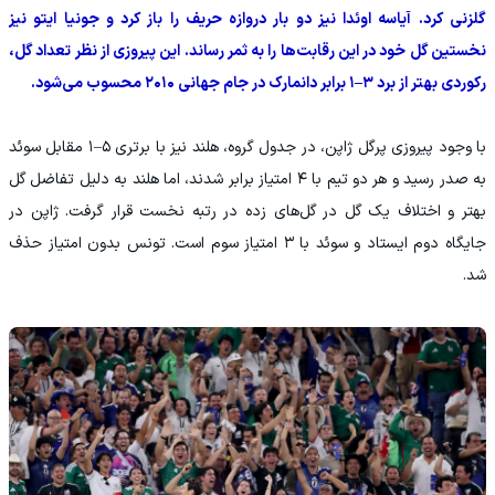
گلزنی کرد. آیاسه اوئدا نیز دو بار دروازه حریف را باز کرد و جونیا ایتو نیز
نخستین گل خود در این رقابت‌ها را به ثمر رساند. این پیروزی از نظر تعداد گل،
رکوردی بهتر از برد ۳–۱ برابر دانمارک در جام جهانی ۲۰۱۰ محسوب می‌شود.
با وجود پیروزی پرگل ژاپن، در جدول گروه، هلند نیز با برتری ۵–۱ مقابل سوئد
به صدر رسید و هر دو تیم با ۴ امتیاز برابر شدند، اما هلند به دلیل تفاضل گل
بهتر و اختلاف یک گل در گل‌های زده در رتبه نخست قرار گرفت. ژاپن در
جایگاه دوم ایستاد و سوئد با ۳ امتیاز سوم است. تونس بدون امتیاز حذف
شد.