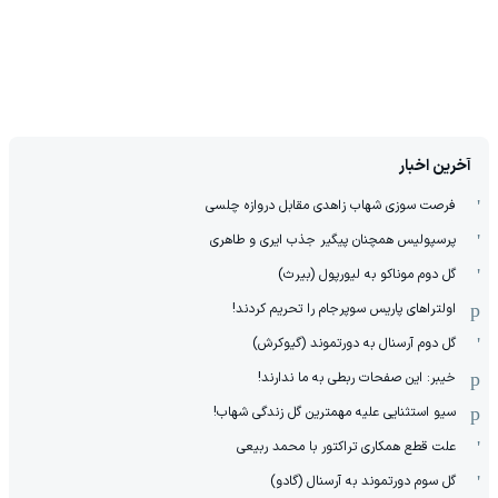
آخرین اخبار
فرصت سوزی شهاب زاهدی مقابل دروازه چلسی
پرسپولیس همچنان پیگیر جذب ایری و طاهری
گل دوم موناکو به لیورپول (بیرث)
اولتراهای پاریس سوپرجام را تحریم کردند!
گل دوم آرسنال به دورتموند (گیوکرش)
خیبر: این صفحات ربطی به ما ندارند!
سیو استثنایی علیه مهمترین گل زندگی شهاب!
علت قطع همکاری تراکتور با محمد ربیعی
گل سوم دورتموند به آرسنال (گادو)