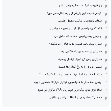
راز قهرمان لیگ ملت‌ها به روایت آمار
فرمان فلیک: این بازیکن از بارسا تکان نمی‌خورد!
شهاب زاهدی در ترکیب مقابل چلسی
تاثیرگذاری زاهدی؛ گل اول جوهور به چلسی
چپ‌پای پرسپولیس: خداحافظ عشق من!
ستاره پی‌اس‌جی طلسم توپ طلا را می‌شکند؟
ممبینی باز هم بدون پاسخگویی رفت
نادر‌ترین پاس گل تاریخ فوتبال روسیه!
سیتی رودری را به رخ کاتالان‌ها کشید
درآستانه شروع لیگ برتر؛ منچستر دلتنگ کریک بال؟
ایزدی: سه سال با فدراسیون فوتبال قرارداد همکاری داریم
تمام بازی های لیگ برتر فوتبال با VAR برگزار می شود
پاداش 3 میلیاردی در انتظار تیراندازان طلایی