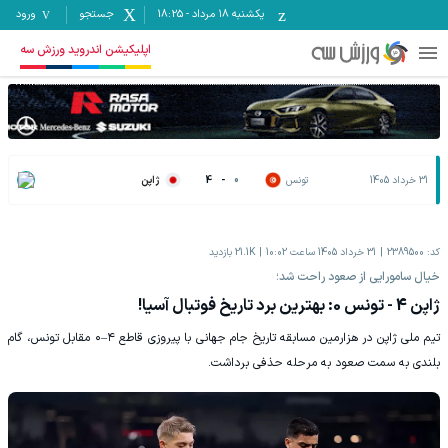
یکشنبه ۱۸ مرداد
-
18:25
جستجو
ورود
اپلیکیشن اندروید ورزش سه
31 خرداد 1405
تونس
0
-
4
ژاپن
کد:
2389500
31 خرداد 1405 ساعت 10:02
21.1K
بازدید
خیال سامورایی از صعود راحت شد؛
ژاپن 4 - تونس 0: بهترین برد تاریخ فوتبال آسیا!
تیم ملی ژاپن در هزارمین مسابقه تاریخ جام جهانی با پیروزی قاطع ۴–۰ مقابل تونس، گام
بلندی به سمت صعود به مرحله حذفی برداشت.