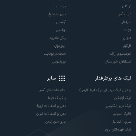
تراکتور
بارسلونا
ذوب آهن
بایرن مونیخ
سپاهان
آرسنال
فولاد
چلسی
ملوان
رئال مادرید
گل‌گهر
لیورپول
آلومینیوم اراک
منچستریونایتد
استقلال خوزستان
یوونتوس
لیگ های پرطرفدار
سایر
جدول لیگ برتر ایران (خلیج فارس)
جام ملت های آسیا
لیگ آزادگان
رنکینگ فیفا
لیگ برتر انگلیس
نقل و انتقالات اروپا
لالیگا اسپانیا
نقل و انتقالات ایران
سری آ ایتالیا
پاری سن ژرمن
لیگ قهرمانان اروپا