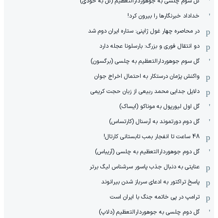
گل سوم چلسی به جوهوردارالتعظیم (گل به خودی)
خداداد خبرنگارها را بیرون کرد!
در محاصره چهار غول ژاپنی: ستاره ایران دوم شد
دو انتقال فوری و بزرگ: بارسلونا عجله دارد
گل سوم جوهوردارالتعظیم به چلسی (برگسون)
واکنش پژمان درستکار به احتمال اخراج جوان
دلایل جدایی محمد ربیعی از زبان حجت کریمی
گل اول لیورپول به موناکو (ایساک)
گل دوم دورتموند به آرسنال (کارتساس)
48 ساعت تا انفجار بمب تابستانی کارتال!
گل دوم جوهوردارالتعظیم به چلسی (آریباس)
عنایتی به دنبال جذب پاسور سرشناس لیگ برتر
پاسخ تراکتور به ادعای سرباز شدن بیرانوند
ترامپ در پی خاتمه جنگ با ایران است
گل دوم چلسی به جوهوردارالتعظیم (دلاپ)