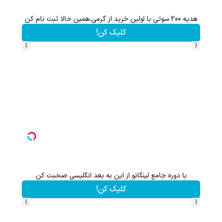
جلبک رسانه ای شد (کلیک جهت اطلاعات بیشتر)
200 سوت نقره پیدا شده برای تو!!!
تخفیف ویژه!
کلیک کن
›
‹
10دلار جایزه 🔥
هدیه 200 سوتی با اولین خرید از گرمی،همین حالا ثبت نام کن
بچرخونش
کلیک کن
›
‹