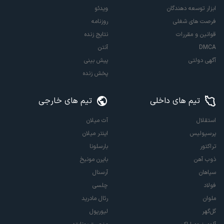
ابزار توسعه دهندگان
ویدئو
فرصت های شغلی
روزنامه
قوانین و مقررات
نتایج زنده
DMCA
آنتن
آگهی دولتی
پیش بینی
پخش زنده
تیم های داخلی
تیم های خارجی
استقلال
آث میلان
پرسپولیس
اینتر میلان
تراکتور
بارسلونا
ذوب آهن
بایرن مونیخ
سپاهان
آرسنال
فولاد
چلسی
ملوان
رئال مادرید
گل‌گهر
لیورپول