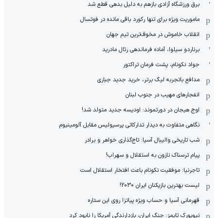
برق ورزشگاه آزادی بازهم به دلیل بدهی قطع شد
ماموریت ویژه برای تنها رکورد باقی مانده در فوتسال
انقلاب خاموش در مخوف‌‌ترین تیم جهان
برناردو سیلوا، آماده فرماندهی رئال مادرید
جواد نکونام، پشت فرمان تراکتور
مدافع باتجربه لیگ برتر، خرید جدید جباری
انفجارهای مهیب در جنوب لبنان
اوج هیجان در دورتموند: اودیسه جدید متولد شد!
نگاهی متفاوت به دیدار تدارکاتی پرسپولیس مقابل آلومینیوم
شب تاریخی والیبال آسیا: تاج‌گذاری خواهر و برادر
پیام ترسناک نازون به استقلال و سهراب!
تاجرنیا: موفقیت نکونام باعث افتخار استقلال است
لیست بهترین بازیکنان ایران 2030!
قهرمانی آسیا و حساب ویژه پیاتزا روی این ستاره
نیویورک تایمز: جنگ ایران، بازدارندگی آمریکا را نابود کرد