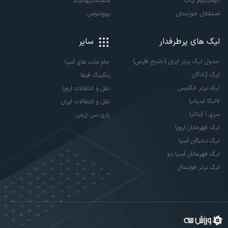
آلومینیوم اراک
منچستریونایتد
استقلال خوزستان
یوونتوس
لیگ های پرطرفدار
سایر
جدول لیگ برتر ایران (خلیج فارس)
جام ملت های آسیا
لیگ آزادگان
رنکینگ فیفا
لیگ برتر انگلیس
نقل و انتقالات اروپا
لالیگا اسپانیا
نقل و انتقالات ایران
سری آ ایتالیا
پاری سن ژرمن
لیگ قهرمانان اروپا
لیگ نخبگان آسیا
لیگ قهرمانان آسیا دو
لیگ برتر فوتسال