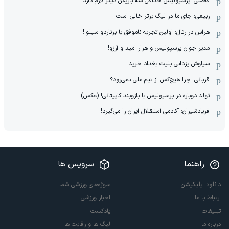
فاضلی: پرسپولیس حداقل سه بازیکن دیگر لازم دارد
ربیعی: جای ما در لیگ برتر خالی است
هراس در رئال: اولین تجربه ناموفق با برناردو سیلوا!
مدیر جوان پرسپولیس و هزار امید و آرزو!
سیاوش یزدانی بلیت بغداد خرید
قربانی: چرا هیچ‌کس از تیم ملی نمی‌رود؟
تولد دوباره در پرسپولیس با بازوبند کاپیتانی! (عکس)
فریادشیران: آکادمی استقلال ایران را می‌گیرد!
راهنما
سرویس ها
دانلود اپلیکیشن
سوژه‌های ورزشی شما
ارتباط با ما
اخبار ورزشی
تبلیغات
پادکست
درباره ما
لیگ ها و رقابت ها