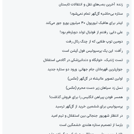
زنده: آخرین بمب‌های نقل و انتقالات تابستان
ستاره بی‌حاشیه گل‌گهر تمام نمی‌شود!
اینتر برای هافبک لیورپول ۴۰ میلیون یورو جور می‌کند
علی دایی: رفتنم از فوتبال تولد دوباره‌ام بود!
دومین توپ طلایی که از چنگ رئال رفت
رأفت: این یک پرسپولیس فول آپشن است
تست ژنتیک، خوابگاه و دندانپزشکی در آکادمی استقلال
جوان‌ترین قهرمانان جام جهانی: ورود دو ستاره جدید
اولین تصویر عالیشاه در گل‌گهر (عکس)
نسل زد سپاهان زیر دست محرم (عکس)
همسر فودن پیراهن انگلیس را برای فروش گذاشت!
پرسپولیس برای ششمین خرید از گل‌گهر ترسید
در انتظار شهریور جنجالی بین استقلال و تیم امید
بارسا از تصمیم ستاره هلندی خشمگین است