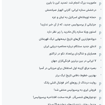
ماموریت بزرگ انجام شد: تمدید کین با بایرن
درخشش ستاره ایرانی؛ گلزنی الهیار صیادمنش
حمله توپخانه‌ای اسرائیل به لبنان و غزه
جزئیاتی از پرسپولیسِ جدید، که از آن ‌خبر ندارید!
استون ویلا ستاره رئال مادرید را زیر نظر دارد
دیوانه‌وارترین گل‌های تاریخ نیمه‌نهایی لیگ قهرمانان
ادعای جدید سنتکام درباره محاصره دریایی ایران
همبازیان و شاگردان پرتعداد نکو در تراکتور
7 ایرانی در بین برترین فرنگی‌کاران جهان
بصره عراق گزینه اول استقلال برای میزبانی در آسیا
بهترین خطوط دفاعی تاریخ لیگ برتر
روایت دردناک از روزهای آخر فوتبال اشلی یانگ
فروش ایری به پرسپولیس منتفی شد!
نوجوان‌های شمس‌آذر، قرعه سخت افتتاحیه پرسپولیس!
جدول پخش زنده بازی‌های دوشنبه 19 مرداد