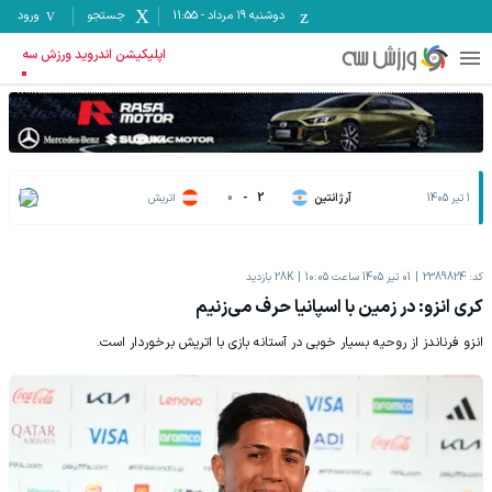
دوشنبه ۱۹ مرداد
-
11:55
جستجو
ورود
اپلیکیشن اندروید ورزش سه
1 تیر 1405
آرژانتین
2
-
0
اتریش
کد:
2389824
01 تیر 1405 ساعت 10:05
28K
بازدید
کری انزو: در زمین با اسپانیا حرف می‌زنیم
انزو فرناندز از روحیه بسیار خوبی در آستانه بازی با اتریش برخوردار است.