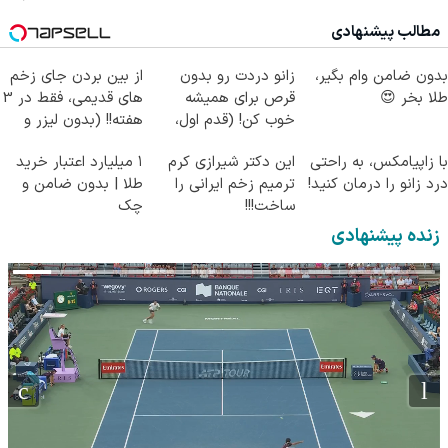
(پرسش‌نامه)
مطالب پیشنهادی
بدون ضامن وام بگیر،
زانو دردت رو بدون
از بین بردن جای زخم
طلا بخر 😍
قرص برای همیشه
های قدیمی، فقط در 3
خوب کن! (قدم اول،
هفته!! (بدون لیزر و
پرسش‌نامه)
جراحی)
با زاپیامکس، به راحتی
این دکتر شیرازی کرم
۱ میلیارد اعتبار خرید
درد زانو را درمان کنید!
ترمیم زخم ایرانی را
طلا | بدون ضامن و
ساخت!!!
چک
زنده پیشنهادی