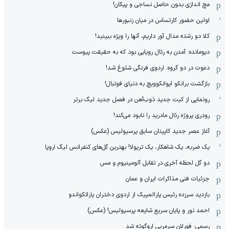
مچ اندازی بدون حاصل نساجی و پیکان!
اولین حضور کارتساس در میان زنبورها
کلا دو‌ رشته مدال آور داریم، آنها را ویژه ببینید!
دیومانده: آمدن به رئال رویایی بود که به حقیقت پیوست
دعوت در دو گروه: اردوی فرنگی شلوغ شد!
بازگشت برانکو ایوانکوویچ به دنیای فوتبال!
رونمایی از کیت جدید ذوب‌آهن در فصل جدید لیگ برتر
رودری پروژه رئال مادرید را نابود می‌کند!
آغاز عصر جدید کاپیتان سابق پرسپولیس (عکس)
یک ضربه، یک شاهکار، یک تریولا! بهترین گل‌های کنفرانس لیگ اروپا
دو گل لحظه آخری در تقابل آلومینیوم و مس
جزئیات فنی مذاکرات ایران و عمان
بازدید سرزده رئیس پارالمپیک از اردوی دختران پاراتکواندو
احمد نور و پایان سریع شایعه پرسپولیس! (عکس)
رسمی: فورلان سرمربی اروگوئه شد