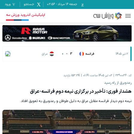
جمعه ۱۶ مرداد
-
02:56
جستجو
ورود
اپلیکیشن اندروید ورزش سه
2 تیر 1405
فرانسه
3
-
0
عراق
کد:
2390036
02 تیر 1405 ساعت 01:41
153.3K
بازدید
رعدوبرق از راه رسید
هشدار فوری: تأخیر در برگزاری نیمه دوم فرانسه-عراق
نیمه دوم دیدار فرانسه مقابل عراق به دلیل طوفان و رعدوبرق به تعویق افتا‌د.