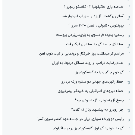
خلاصه بازی جاگیلونیا 2 - گلاسکو رنجرز 1
آسانی برگشت، گل زد و سهراب امیدوار شد
یوونتوس - ناپولی ، فصل 2020 سری آ
رسمی: پدیده فرانسوی به پاری‌سن‌ژرمن پیوست
استقلال با سه گل به استقبال لیگ رفت
مراسم گرامیداشت روز خبرنگار و رونمایی از کیت ذوب آهن
اعلام رضایت ترامپ از روند مسائل مربوط به ایران
گل دوم جاگیلونیا به گلاسکورنجرز
حفظ رکوردهای جهانی دو ستاره وزنه برداری
حمله نیروهای اسرائیلی به خبرنگار پرس‌تی‌وی
پاسخ گل‌به‌خودی، گل‌به‌خودی بود!
چرا رودری به پیشنهاد رئال نه گفت؟
رئیس دوچرخه سواری ایران در جلسه مهم کنفدراسیون آسیا
گل به خودی؛ گل اول گلاسکورنجرز برابر جاگیلونیا