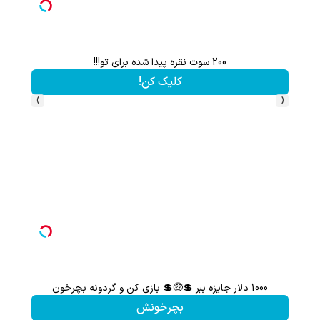
200 سوت نقره پیدا شده برای تو!!!
کلیک کن!
›
‹
1000 دلار جایزه ببر 💲🤑💲 بازی کن و گردونه بچرخون
گردونه شانس بدون 
بچرخونش