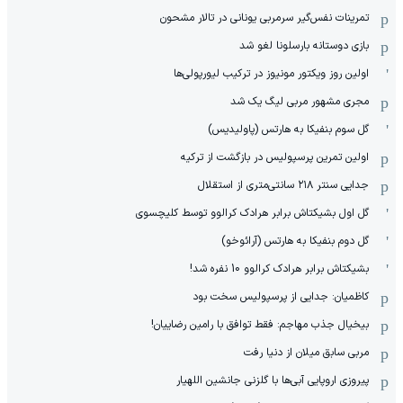
‏تمرینات نفس‌گیر سرمربی یونانی در تالار مشحون
بازی دوستانه بارسلونا لغو شد
اولین روز ویکتور مونیوز در ترکیب لیورپولی‌ها
مجری مشهور مربی لیگ یک شد
گل سوم بنفیکا به هارتس (پاولیدیس)
اولین تمرین پرسپولیس در بازگشت از ترکیه
جدایی سنتر ۲۱۸ سانتی‌متری از استقلال
گل اول بشیکتاش برابر هرادک کرالوو توسط کلیچسوی
گل دوم بنفیکا به هارتس (آرائوخو)
بشیکتاش برابر هرادک کرالوو 10 نفره شد!
کاظمیان: جدایی از پرسپولیس سخت بود
بیخیال جذب مهاجم: فقط توافق با رامین رضاییان!
مربی سابق میلان از دنیا رفت
پیروزی اروپایی آبی‌ها با گلزنی جانشین اللهیار