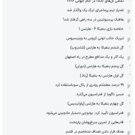
تمامی گل‌های کانادا در جام جهانی 2026
امتیاز تیم پرماجرای لیگ یک واگذار شد
هافبک پرسپولیس در سه راهی گرفتار شد!
خلاصه بازی بنفیکا 6 - هارتس 1
تبریک جالب تونی کروس به وینیسیوس
گل ششم بنفیکا به هارتس (شلدروپ)
یک گلر و یک مدافع مطرح در راه اصفهان
گل پنجم بنفیکا به هارتس (دوران)
گل اول هارتس به بنفیکا (رناد)
۹۹ درصد مطمئنم رودری از رئال سوءاستفاده کرد
مسیر ناگویا از فدراسیون می‌گذرد
گل چهارم بنفیکا به هارتس (پاولیدیس)
فدراسیون تأیید کرد: بونوچی دستیار مانچینی می‌شود
قاب‌هایی از تمرین سرخ‌پوشان پایتخت
هدف قرار دادن اهداف متخاصم در قشم