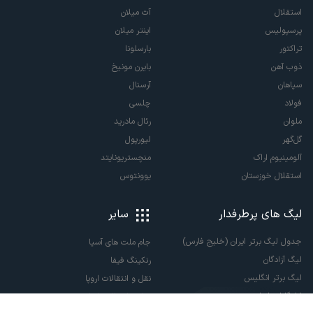
استقلال
آث میلان
پرسپولیس
اینتر میلان
تراکتور
بارسلونا
ذوب آهن
بایرن مونیخ
سپاهان
آرسنال
فولاد
چلسی
ملوان
رئال مادرید
گل‌گهر
لیورپول
آلومینیوم اراک
منچستریونایتد
استقلال خوزستان
یوونتوس
لیگ های پرطرفدار
سایر
جدول لیگ برتر ایران (خلیج فارس)
جام ملت های آسیا
لیگ آزادگان
رنکینگ فیفا
لیگ برتر انگلیس
نقل و انتقالات اروپا
لالیگا اسپانیا
نقل و انتقالات ایران