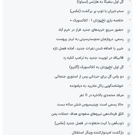
گل اول بنفیکا به هارتس (سیلوا)
سحرخیزان با توپ پر برگشت (عکس)
خلاصه بازی لخ‌پوزنان 1 - کلاکسویک 0
حضور سریع خریدهای جدید فراز در خرم آباد
رسمی: دروازه‌بان منچسترسیتی به لیدز پیوست
خیبر با اضافه شدن نفرات جدید، آماده فصل تازه
قالیباف در توییت جدید به ترامپ کنایه زد
گل اول لخ‌پوزنان به کلاکسویک (آگنرو)
دو پاس گل برای حردانی پس از استوری جنجالی
خوشامدگویی رئال مادرید به دیامونده
میلاد محمدی بالاخره در 11 نفر
حالا رسمی است: وینیسیوس شش ساله بست
اتاق فرماندهی نیروهای سعودی هدف حملات یمن
ذوب‌آهن با کیت متفاوت در فصل جدید (عکس)
بازگشت امیدوارکننده وینگر استقلال