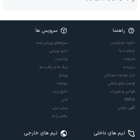
راهنما
سرویس ها
دانلود اپلیکیشن
سوژه‌های ورزشی شما
ارتباط با ما
اخبار ورزشی
تبلیغات
پادکست
درباره ما
لیگ ها و رقابت ها
ابزار توسعه دهندگان
ویدئو
فرصت های شغلی
روزنامه
قوانین و مقررات
نتایج زنده
DMCA
آنتن
آگهی دولتی
پیش بینی
پخش زنده
تیم های داخلی
تیم های خارجی