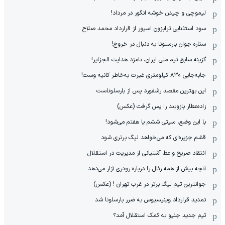
لیموچی و چیدن خوشه انگور در مرداد!
سود استثنایی ترابزون اسپور از قرارداد محمد صلاح
ستاره جوان بارسلونا به دنبال در خروج!
گزینه سابق تیم ملی ایران، نامزد هدایت الجزایر!
جابه‌جایی ۸۳۰ کیلومتری غیرت به‌خاطر کانیه وست!
این بهترین مقصد رشفورد پس از بارسلوناست
زاده‌عطار بازوبند را پس گرفت (عکس)
با این وضع، سیتی ششم یا هفتم می‌شود!
قشم جزیره‌ای که می‌خواهد لیگ برتری شود
انتقاد صریح واعظ آشتیانی از مدیریت در استقلال
آنچه بیش از همه رئال را درباره رودری آزار می‌دهد
جوانترین تیم لیگ برتر در غرب تهران ! (عکس)
تمدید قرارداد وینیسیوس به ضرر بارسلونا شد
تیم جدید جنپو به کمک استقلال آمد؟