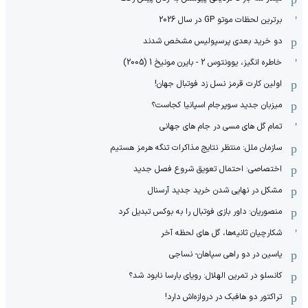
برترین لحظات موتو GP در سال 2026
دو خرید بعدی پرسپولیس مشخص شدند
خاطره انگیز، یوونتوس 2 - بایرن مونیخ 1 (2005)
اولین کارت قرمز نسل زد فوتبال جهان!
میزبان جدید سوپرجام اسپانیا کجاست؟
تمام گل های مسی در جام های جهانی
سازمان ملل: منتظر نتایج مذاکرات تنگه هرمز هستیم
اختصاصی: احتمال تعویق شروع فصل جدید
مشکل در نهایی شدن خرید جدید آرسنال
منصوریان: داور بازی فوتبال را به بوکس تبدیل کرد
شکارچیان ثانیه‌ها، گل های لحظه آخر
یاسین در دو راهی سپاهان- نساجی
کانسلو در تمرین الهلال: رویای بارسا نابود شد؟
تراکتور دو هافبک در دروازه‌اش دارد!