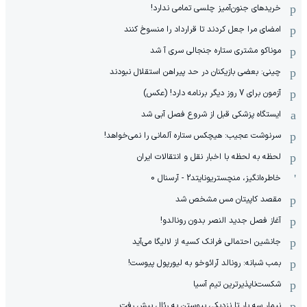
خریدهای جنون‌آمیز چلسی تمامی ندارد!
امضای مرا جعل کردند تا قرارداد را منسوخ کنند
موناکو مشتری ستاره جنجالی سری آ شد
چینی: بعضی بازیکنان در حد پیراهن استقلال نبودند
آزمون برای 7 روز دیگر برنامه دارد! (عکس)
ایستگاه پزشکی قبل از شروع فصل آبی شد
سرنوشت عجیب: هیچکس ستاره آلمانی را نمی‌خواهد!
لحظه به لحظه با اخبار نقل و انتقالات ایران
خاطره‌انگیز، منچستریونایتد2 - آرسنال 0
مقصد کاپیتان مس مشخص شد
آغاز فصل جدید النصر بدون رونالدو!
جانشین احتمالی فرانک کسیه از لالیگا می‌آید
بمب شبانه: رونالد آرائوخو به لیورپول پیوست!
شکست‌ناپذیرترین تیم آسیا
نیمار سه بار تا نزدیکی پیوستن به رئال پیش رفت