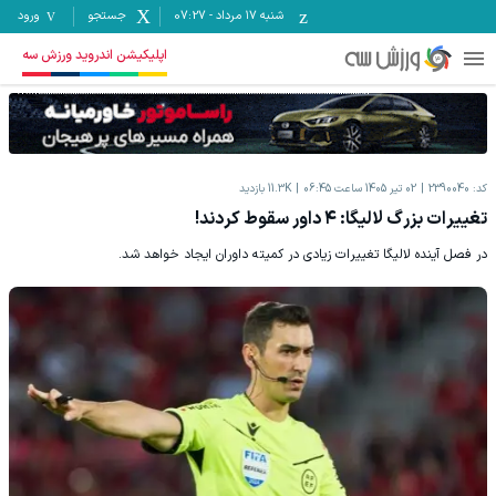
شنبه ۱۷ مرداد
-
07:27
جستجو
ورود
اپلیکیشن اندروید ورزش سه
کد:
2390040
02 تیر 1405 ساعت 06:45
11.3K
بازدید
تغییرات بزرگ لالیگا: ۴ داور سقوط کردند!
در فصل آینده لالیگا تغییرات زیادی در کمیته داوران ایجاد خواهد شد.