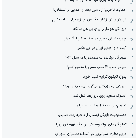
اولین تجربه نوری، فردا مقابل پرسپولیس!
حمایت تاجرنیا از رامین بعد از جدایی از استقلال!
گران‌ترین دروازه‌بان انگلیس: چیزی برای اثبات ندارم
دیوانگی هواداران برای پیراهن شالکه
چهره بشاش محرم در آستانه آغاز لیگ برتر
آینده دروازه‌بانی ایران در این عکس!
سوپرگل رونالدو به سمپدوریا در سال 2019
می‌خواهم با 4 بمب مسی را منفجر کنم!
پروژه تایفون ترکیه کلید خورد
مورینیو به بازیکنان می‌گوید چه باید بخورند!
استوک سعید روی دروازه‌ها قفل شد
تحریم‌های جدید آمریکا علیه ایران
مصدومیت بازیکن آرسنال از ناحیه رباط صلیبی
تمام گل های لواندوفسکی در لیگ قهرمانان اروپا
مربی مطرح اسپانیایی در آستانه دستیاری سهراب