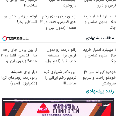
قرص و دارو
داروخونه
ساخت!!!
۱ میلیارد اعتبار خرید
از بین بردن جای زخم
لوازم ورزشی خفن رو
طلا | بدون ضامن و
های قدیمی، فقط در 3
اقساطی بخر!
چک
هفته!! (بدون لیزر و
جراحی)
مطالب پیشنهادی
۱ میلیارد اعتبار خرید
زانو دردت رو بدون
از بین بردن جای زخم
طلا | بدون ضامن و
قرص برای همیشه
های قدیمی، فقط در 3
چک
خوب کن! (قدم اول،
هفته!! (بدون لیزر و
پرسش‌نامه)
جراحی)
خودرو کی ام سی j7
این دکتر شیرازی کرم
1بار برای همیشه
خودتو راحت و سریع
ترمیم زخم ایرانی را
زانودردت رودرمان کن!
بفروشش
ساخت!!!
(تکنولوژی آلمان)
◂پرسشنامه▸
زنده پیشنهادی