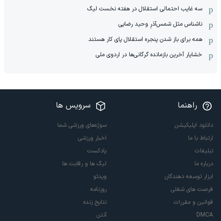
سه غایب احتمالی استقلال در هفته نخست لیگ
ناشناس مثل شمس‌آذرِ وحید رضایی
همه برای باز شدن پنجره استقلال پای کار هستند
خشایار آخرین بازمانده گرگانی‌ها در اردوی ملی
راهنما
سرویس ها
دانلود اپلیکیشن
سوژه‌های ورزشی شما
ارتباط با ما
اخبار ورزشی
تبلیغات
پادکست
درباره ما
لیگ ها و رقابت ها
ابزار توسعه دهندگان
ویدئو
فرصت های شغلی
روزنامه
قوانین و مقررات
نتایج زنده
DMCA
آنتن