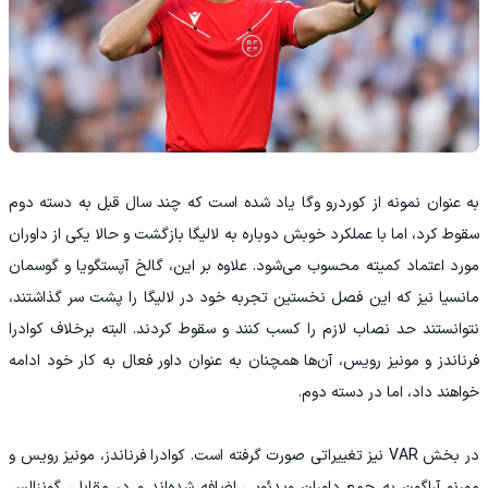
به عنوان نمونه از کوردرو وگا یاد شده است که چند سال قبل به دسته دوم
سقوط کرد، اما با عملکرد خوبش دوباره به لالیگا بازگشت و حالا یکی از داوران
مورد اعتماد کمیته محسوب می‌شود. علاوه بر این، گالخ آپستگویا و گوسمان
مانسیا نیز که این فصل نخستین تجربه خود در لالیگا را پشت سر گذاشتند،
نتوانستند حد نصاب لازم را کسب کنند و سقوط کردند. البته برخلاف کوادرا
فرناندز و مونیز رویس، آن‌ها همچنان به عنوان داور فعال به کار خود ادامه
خواهند داد، اما در دسته دوم.
در بخش VAR نیز تغییراتی صورت گرفته است. کوادرا فرناندز، مونیز رویس و
مورنو آراگون به جمع داوران ویدئویی اضافه شده‌اند و در مقابل، گونزالس