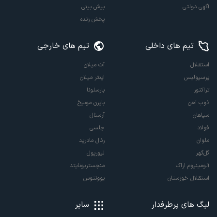
آگهی دولتی
پیش بینی
پخش زنده
تیم های داخلی
تیم های خارجی
استقلال
آث میلان
پرسپولیس
اینتر میلان
تراکتور
بارسلونا
ذوب آهن
بایرن مونیخ
سپاهان
آرسنال
فولاد
چلسی
ملوان
رئال مادرید
گل‌گهر
لیورپول
آلومینیوم اراک
منچستریونایتد
استقلال خوزستان
یوونتوس
لیگ های پرطرفدار
سایر