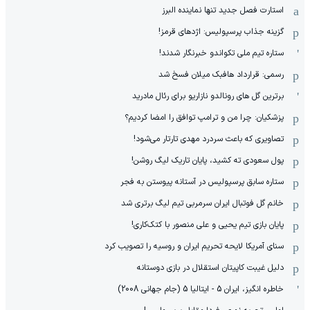
استارت فصل جدید تنها نماینده البرز
گزینه جذاب پرسپولیس: اژدهای قرمز!
ستاره تیم ملی تکواندو خبرنگار شدند!
رسمی: قرارداد هافبک میلان فسخ شد
برترین گل های رونالدو نازاریو برای رئال مادرید
پزشکیان: چرا من و ترامپ توافق را امضا کردیم؟
تصاویری که باعث سردرد مهدی تارتار می‌شود!
پول سعودی ته کشید، پایان تاریک لیگ روشن!
ستاره سابق پرسپولیس در آستانه پیوستن به فجر
خانم گل فوتبال ایران سرمربی تیم لیگ برتری شد
پایان بازی تیم یحیی و علی منصور با کتک‌کاری!
سنای آمریکا لایحه تحریم ایران و روسیه را تصویب کرد
دلیل غیبت کاپیتان استقلال در بازی دوستانه
خاطره انگیز، ایران 5 - ایتالیا 5 (جام جهانی 2008)