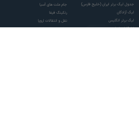
جدول لیگ برتر ایران (خلیج فارس)
جام ملت های آسیا
لیگ آزادگان
رنکینگ فیفا
لیگ برتر انگلیس
نقل و انتقالات اروپا
لالیگا اسپانیا
نقل و انتقالات ایران
سری آ ایتالیا
پاری سن ژرمن
لیگ قهرمانان اروپا
لیگ نخبگان آسیا
لیگ قهرمانان آسیا دو
لیگ برتر فوتسال
تمام حقوق مادی و معنوی این سایت متعلق به ورزش سه می باشد. شما می توانید از
سایت ورزش سه در صورت پذیرش موافقت نامه کاربری استفاده نمایید.