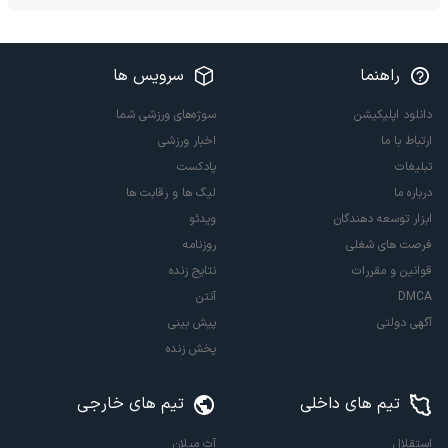
راهنما
سرویس ها
دانلود اپلیکیشن
سوژه‌های ورزشی شما
ارتباط با ما
اخبار ورزشی
تبلیغات
پادکست
درباره ما
لیگ ها و رقابت ها
ابزار توسعه دهندگان
ویدئو
فرصت های شغلی
روزنامه
قوانین و مقررات
نتایج زنده
DMCA
آنتن
آگهی دولتی
پیش بینی
پخش زنده
تیم های داخلی
تیم های خارجی
استقلال
آث میلان