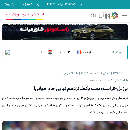
جمعه ۱۶ مرداد
-
14:33
جستجو
ورود
اپلیکیشن اندروید ورزش سه
2 تیر 1405
فرانسه
3
-
0
عراق
کد:
2390192
02 تیر 1405 ساعت 16:23
52.4K
بازدید
با احتمالی کمتر از یک درصد
برزیل-فرانسه: بمب یک‌شانزدهم نهایی جام جهانی!
تیم ملی فرانسه پس از پیروزی ۳ بر ۰ مقابل عراق، صعود خود را به مرحله یک‌شانزدهم
نهایی جام جهانی ۲۰۲۶ قطعی کرده است و اکنون شاگردان دیدیه دشان می‌توانند رقبای
احتمالی خود را ارزیابی کنند.