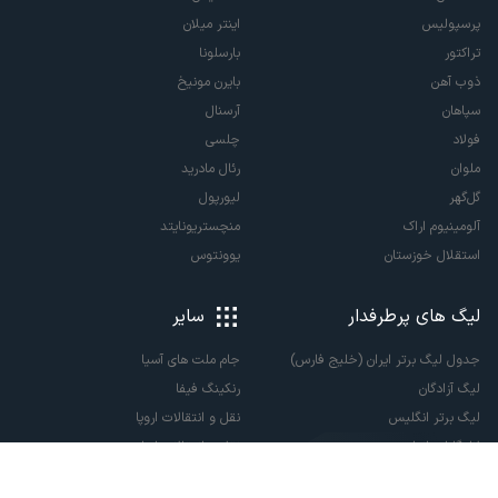
پرسپولیس
اینتر میلان
تراکتور
بارسلونا
ذوب آهن
بایرن مونیخ
سپاهان
آرسنال
فولاد
چلسی
ملوان
رئال مادرید
گل‌گهر
لیورپول
آلومینیوم اراک
منچستریونایتد
استقلال خوزستان
یوونتوس
لیگ های پرطرفدار
سایر
جدول لیگ برتر ایران (خلیج فارس)
جام ملت های آسیا
لیگ آزادگان
رنکینگ فیفا
لیگ برتر انگلیس
نقل و انتقالات اروپا
لالیگا اسپانیا
نقل و انتقالات ایران
سری آ ایتالیا
پاری سن ژرمن