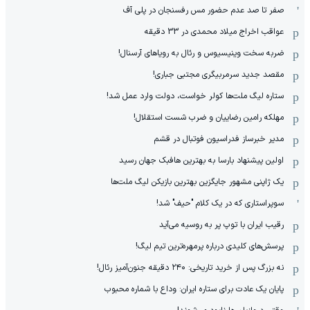
صفر تا صد عدم حضور مس رفسنجان در پلی آف
عواقب اخراج میلاد محمدی در 33 دقیقه
ضربه سخت وینیسیوس و رئال به رویاهای آرسنال!
مقصد جدید سرمربیگری مجتبی جباری!
ستاره لیگ ملت‌ها کولر خواست، دولت وارد عمل شد!
مهلکه رامین رضاییان و ضرب شست استقلال!
مدیر خبرساز فدراسیون فوتبال در قشم
اولین پیشنهاد بارسا به بهترین هافبک جهان رسید
یک ژاپنی مشهور جایگزین بهترین بازیکن لیگ ملت‌ها
سوپراستاری که در یک کلام "حیف" شد!
رقیب ایران با توپ پر به روسیه می‌آید
پرسش‌های کلیدی درباره پرمهره‌ترین تیم لیگ!
نه بزرگ پس از خرید تاریخی: ۲۴۰ دقیقه جنون‌آمیز رئال!
پایان یک عادت برای ستاره ایران: وداع با شماره محبوب