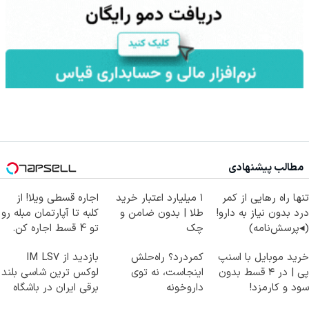
مطالب پیشنهادی
تنها راه رهایی از کمر
۱ میلیارد اعتبار خرید
اجاره‌ قسطی ویلا! از
درد بدون نیاز به دارو!
طلا | بدون ضامن و
کلبه تا آپارتمان مبله رو
(◂پرسش‌نامه)
چک
تو 4 قسط اجاره کن.
خرید موبایل با اسنپ
کمردرد؟ راه‌حلش
بازدید از IM LS7
پی | در ۴ قسط بدون
اینجاست، نه توی
لوکس ترین شاسی بلند
سود و کارمزد!
داروخونه
برقی ایران در باشگاه
انقلاب