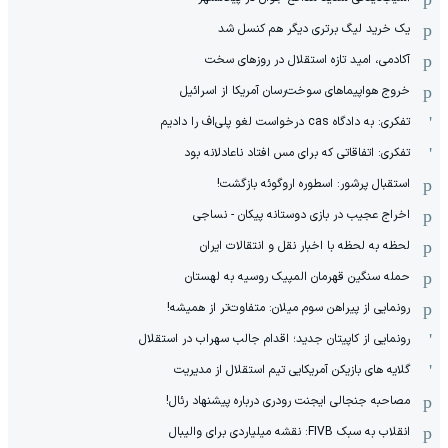
یک خرید لیگ برتری دیگر هم کنسل شد
آکادمی، امید تازه استقلال در روزهای سخت
خروج هواپیماهای سوخت‌رسان آمریکا از اسرائیل
تفکری: به دادگاه cas درخواست لغو پلی‌اف را دادیم
تفکری: اتفاقاتی که برای مس افتاد ناعادلانه بود
استقبال پرشور: اسطوره اروگوئه بازگشت!
اخراج عجیب در بازی دوستانه پیکان - نساجی
لحظه به لحظه با اخبار نقل و انتقالات ایران
حمله سنگین قهرمان المپیک روسیه به لهستان
رونمایی از پیراهن سوم میلان: متفاوت‌تر از همیشه!
رونمایی از کاپیتان جدید؛ اقدام جالب سهراب در استقلال
گلایه های بازیکن آمریکایی تیم استقلال از مدیریت
مصاحبه جنجالی ایجنت رودری درباره پیشنهاد رئال!
انقلاب به سبک FIVB: نقشه میلیاردی برای والیبال