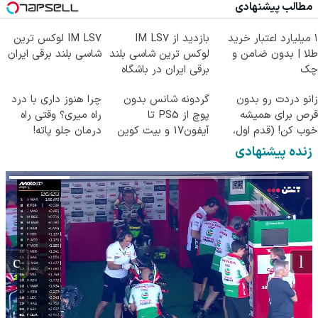
مطالب پیشنهادی
۱ میلیارد اعتبار خرید
بازدید از IM LS7
IM LS7 لوکس ترین
طلا | بدون ضامن و
لوکس ترین شاسی بلند
شاسی بلند برقی ایران
چک
برقی ایران در باشگاه
انقلاب
زانو دردت رو بدون
گردونه شانس بدون
چرا هنوز داری با درد
قرص برای همیشه
پوچ از PS5 تا
راه میری؟ وقتی راه
خوب کن! (قدم اول،
آیفون17 و بیت کوین
درمان جلو پاته!
پرسش‌نامه)
🔥
زنده پیشنهادی