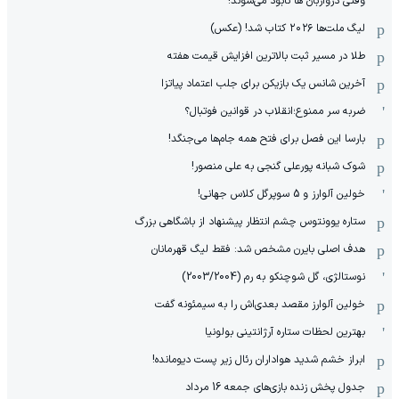
وقتی دروازبان ها نابود می‌شوند!
لیگ ملت‌ها ٢٠٢۶ کتاب شد! (عکس)
طلا در مسیر ثبت بالاترین افزایش قیمت هفته
آخرین شانس یک بازیکن برای جلب اعتماد پیاتزا
ضربه سر ممنوع؛انقلاب در قوانین فوتبال؟
بارسا این فصل برای فتح همه جام‌ها می‌جنگد!
شوک شبانه پورعلی گنجی به علی منصور!
خولین آلوارز و 5 سوپرگل کلاس جهانی!
ستاره یوونتوس چشم انتظار پیشنهاد از باشگاهی بزرگ
هدف اصلی بایرن مشخص شد: فقط لیگ قهرمانان
نوستالژی، گل شوچنکو به رم (2003/2004)
خولین آلوارز مقصد بعدی‌اش را به سیمئونه گفت
بهترین لحظات ستاره آرژانتینی بولونیا
ابراز خشم شدید هواداران رئال زیر پست دیومانده!
جدول پخش زنده بازی‌های جمعه 16 مرداد