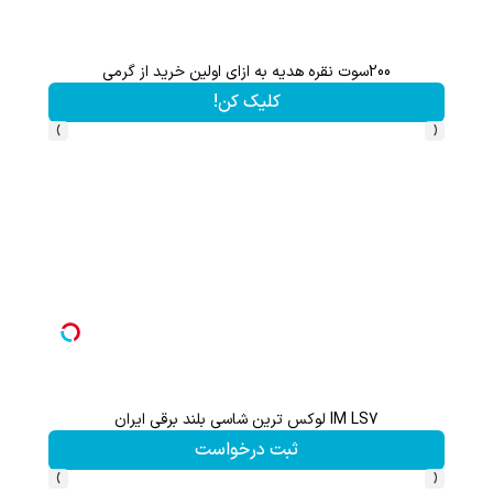
200سوت نقره هدیه به ازای اولین خرید از گرمی
کلیک کن!
›
‹
IM LS7 لوکس ترین شاسی بلند برقی ایران
گردونه شانس بدون 
ثبت درخواست
›
‹