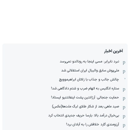
آخرین اخبار
نبرد نابرابر: مسی اینجا به رونالدو نمی‌رسد
ملی‌پوش سابق والیبال ایران استقلالی شد
چالش جالب و جذاب با زلاتان ابراهیموویچ
ستاره انگلیس به اتهام ضرب و شتم دادگاهی شد!
حمایت جنجالی: آرژانتین پشت اینفانتنیو ایستاد!
صید ماهی بعد از شکار طلای لیگ ملت‌ها(عکس)
بی‌خیال درآمد بالا: بارسا حریف جدیدی انتخاب کرد
آرزومندی گارد خلاقش را به آبادان برد!