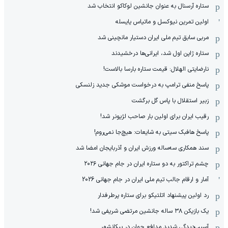
ستاره آرسنال به عنوان جانشین لوکاکو انتخاب شد
اولین تمرین نیوکسل و ماتیاس یایسله
مربی سابق تیم ملی ایران دستیار مانچینی شد
ستاره ژاپن اول شد، ایرانی‌ها درخشیدند
نارضایتی الهلال: قیمت ستاره بارسا بالاست!
پاسخ منفی ترامپ به درخواست موشکی جدید زلنسکی
زبیر استقلال با پاس گل برگشت
رقیب ایران برای اولین بار صاحب لژیونر شد!
پاسخ هافبک سیتی به شایعات: هیچ‌جا نمی‌روم!
سند همکاری سه‌ساله‌ ‌ورزش ایران و آذربایجان امضا شد
چشم تراکتور به دو ستاره ایران در جام جهانی ۲۰۲۶
آمار و ارقام جالب تیم ملی ایران در جام جهانی 2026
رد اولین پیشنهاد اتلتیکو برای ستاره پرطرفدار
یک بازیکن ۳۸ ساله جانشین مرتضی شریفی شد!
آسیب‌دیدگی شدید مدافع جوان در پیکانشهر