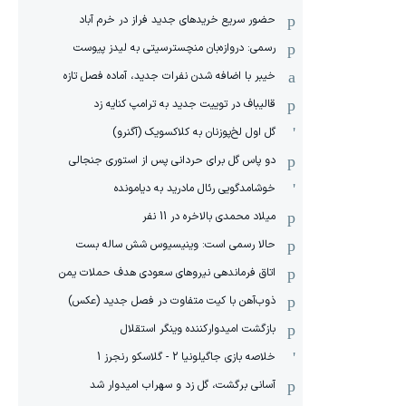
حضور سریع خریدهای جدید فراز در خرم آباد
رسمی: دروازه‌بان منچسترسیتی به لیدز پیوست
خیبر با اضافه شدن نفرات جدید، آماده فصل تازه
قالیباف در توییت جدید به ترامپ کنایه زد
گل اول لخ‌پوزنان به کلاکسویک (آگنرو)
دو پاس گل برای حردانی پس از استوری جنجالی
خوشامدگویی رئال مادرید به دیامونده
میلاد محمدی بالاخره در 11 نفر
حالا رسمی است: وینیسیوس شش ساله بست
اتاق فرماندهی نیروهای سعودی هدف حملات یمن
ذوب‌آهن با کیت متفاوت در فصل جدید (عکس)
بازگشت امیدوارکننده وینگر استقلال
خلاصه بازی جاگیلونیا 2 - گلاسکو رنجرز 1
آسانی برگشت، گل زد و سهراب امیدوار شد