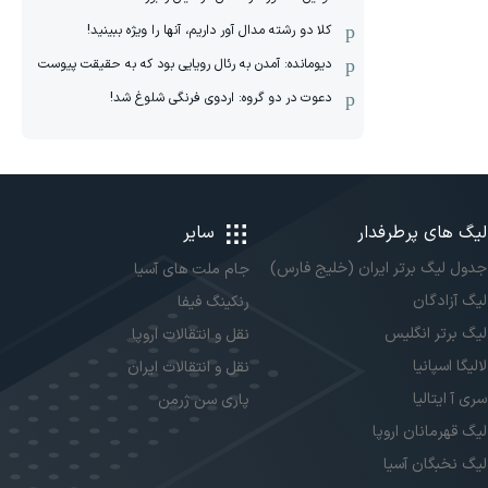
کلا دو‌ رشته مدال آور داریم، آنها را ویژه ببینید!
دیومانده: آمدن به رئال رویایی بود که به حقیقت پیوست
دعوت در دو گروه: اردوی فرنگی شلوغ شد!
لیگ های پرطرفدار
سایر
جدول لیگ برتر ایران (خلیج فارس)
جام ملت های آسیا
لیگ آزادگان
رنکینگ فیفا
لیگ برتر انگلیس
نقل و انتقالات اروپا
لالیگا اسپانیا
نقل و انتقالات ایران
سری آ ایتالیا
پاری سن ژرمن
لیگ قهرمانان اروپا
لیگ نخبگان آسیا