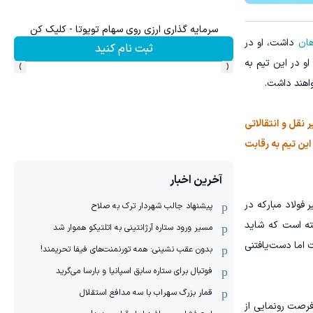
 ارزی روی سهام تویوتا - کلیک کن
ترید EURUSD با اسپرد از صفر پیپ
هان
داشت، او در
ثبت نام کنید
ثبت نام کنید
›
‹
و در این تیم به
واهند داشت.
 نقل و انتقالاتی
این تیم به رقابت
آخرین اخبار
فولاد مبارکه در
پیشنهاد جالب شهردار ترک به صلاح
ته است که شاید
مسیر ورود ستاره آرژانتینی به اتلتیکو هموار شد
 اما دست‌یافتنی
بدون عقب نشینی: همه تورنمنت‌های فیفا تحریمند!
فوتبال برای ستاره سابق اسپانیا و بارسا می‌گرید
قمار بزرگ سهراب با سه مدافع استقلال
فرصت رونمایی از