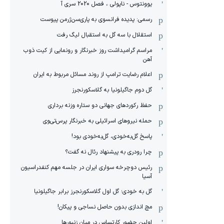
یوونتوس - ناپولی ، فصل 2020 سری آ
رسمی: پدیده فرانسوی به پاری‌سن‌ژرمن پیوست
استقلال با سه گل به استقبال لیگ رفت
مراسم گرامیداشت روز خبرنگار و رونمایی از کیت ذوب
آهن
اعلام رضایت ترامپ از روند مسائل مربوط به ایران
گل دوم جاگیلونیا به گلاسکورنجرز
حفظ رکوردهای جهانی دو ستاره وزنه برداری
حمله نیروهای اسرائیلی به خبرنگار پرس‌تی‌وی
پاسخ گل‌به‌خودی، گل‌به‌خودی بود!
چرا رودری به پیشنهاد رئال نه گفت؟
رئیس دوچرخه سواری ایران در جلسه مهم کنفدراسیون
آسیا
گل به خودی؛ گل اول گلاسکورنجرز برابر جاگیلونیا
مچ اندازی بدون حاصل نساجی و پیکان!
اولین حضور کارتساس در میان زنبورها