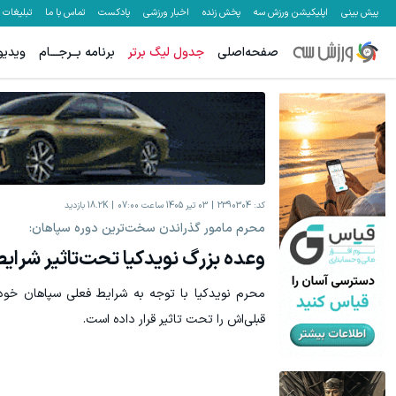
پیش بینی
اپلیکیشن ورزش سه
پخش زنده
اخبار ورزشی
پادکست
تماس با ما
تبلیغات
صفحه‌اصلی
جدول لیگ برتر
برنامه بــرجـــام
ویدیو
کد:
2390304
03 تیر 1405 ساعت 07:00
18.2K
بازدید
محرم مامور گذراندن سخت‌ترین دوره سپاهان:
وعده بزرگ نویدکیا تحت‌تاثیر شرایط
محرم نویدکیا با توجه به شرایط فعلی سپاهان خود
قبلی‌اش را تحت تاثیر قرار داده است.