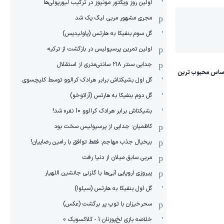
اولین روز ویکتور مونیوز در ترکیب لیورپولی‌ها
مجری مشهور مربی لیگ یک شد
گل سوم بنفیکا به هارتس (پاولیدیس)
اولین تمرین پرسپولیس در بازگشت از ترکیه
جدایی سنتر ۲۱۸ سانتی‌متری از استقلال
گل اول بشیکتاش برابر هرادک کرالوو توسط کلیچسوی
گل دوم بنفیکا به هارتس (آرائوخو)
بشیکتاش برابر هرادک کرالوو 10 نفره شد!
کاظمیان: جدایی از پرسپولیس سخت بود
بیخیال جذب مهاجم: فقط توافق با رامین رضاییان!
مربی سابق میلان از دنیا رفت
پیروزی اروپایی آبی‌ها با گلزنی جانشین اللهیار
گل اول بنفیکا به هارتس (سیلوا)
سحرخیزان با توپ پر برگشت (عکس)
خلاصه بازی لخ‌پوزنان 1 - کلاکسویک 0