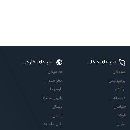
تیم های داخلی
تیم های خارجی
استقلال
آث میلان
پرسپولیس
اینتر میلان
تراکتور
بارسلونا
ذوب آهن
بایرن مونیخ
سپاهان
آرسنال
فولاد
چلسی
ملوان
رئال مادرید