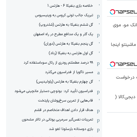
خلاصه بازی بنفیکا 6 - هارتس 1
تبریک جالب تونی کروس به وینیسیوس
انک مو، موی
گل ششم بنفیکا به هارتس (شلدروپ)
یک گلر و یک مدافع مطرح در راه اصفهان
گل پنجم بنفیکا به هارتس (دوران)
ار 207 شده !!! ماشینتو اینجا
گل اول هارتس به بنفیکا (رناد)
۹۹ درصد مطمئنم رودری از رئال سوءاستفاده کرد
مسیر ناگویا از فدراسیون می‌گذرد
 درخواست
گل چهارم بنفیکا به هارتس (پاولیدیس)
فدراسیون تأیید کرد: بونوچی دستیار مانچینی می‌شود
یجی‌کالا (
قاب‌هایی از تمرین سرخ‌پوشان پایتخت
هدف قرار دادن اهداف متخاصم در قشم
‏تمرینات نفس‌گیر سرمربی یونانی در تالار مشحون
بازی دوستانه بارسلونا لغو شد