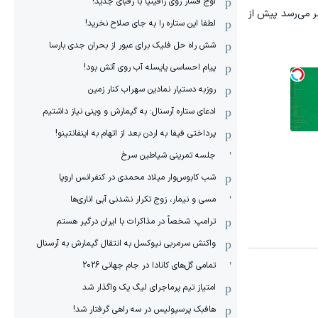
اوج فشار روی رافینیا با رقبای جدید!
ظر می‌رسد پیش از
لطفا این ستاره را به جای صلاح نخرید!
شش راه حل فلیک برای عبور از بحران جدی بارسا
پیام احساسی یایسله آب روی آتش بود!
روزبه دستیار نمادین سهراب کنار زمین
ادعای ستاره آرسنال: به گیمارش و وینی نیاز داشتیم
پرداختی فیفا به اردن بعد از اتهام به اینفانتینو!
جلسه تمرینی شیاطین سرخ
شب کابوس‌وار میلاد محمدی در کنفرانس اروپا
مسی و نیمار، زوج تکرار نشدنی آبی اناری‌ها
ترامپ: شخصاً در مذاکرات با ایران درگیر هستم
واکنش سرمربی نیوکسل به انتقال گیمارش به آرسنال
تمامی گل‌های کانادا در جام جهانی 2026
امتیاز تیم پرماجرای لیگ یک واگذار شد
هافبک پرسپولیس در سه راهی گرفتار شد!