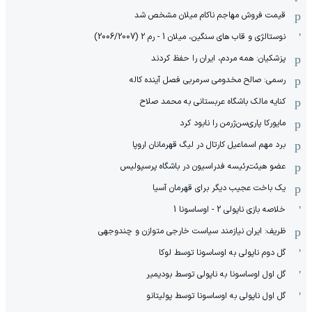
قیمت فروش مهاجم ناکام میلان مشخص شد
نوستالژی و قاب های سنگین، میلان 1 - رم 2 (2006/2007)
پزشکیان: همه مردم، ایران را حفظ کردند
رسمی: صالح مخدومی سرمربی فصل آینده کاله
کنایه مالک باشگاه عربستانی به محمد صلاح
مایورکا پاری‌سن‌ژرمن را نابود کرد
برد مهم اسماعیل کارتال در لیگ قهرمانان اروپا
عضو هیئت‌رئیسه فدراسیون در باشگاه پرسپولیس
یک باخت عجیب دیگر برای قهرمان آسیا
خلاصه بازی ناپولی 2 - اوساسونا 1
ظریف: ایران نیازمند سیاست خارجی متوازن و چندوجهی
گل دوم ناپولی به اوساسونا توسط لوکا
گل اول اوساسونا به ناپولی توسط بودیمیر
گل اول ناپولی به اوساسونا توسط پولیتانو