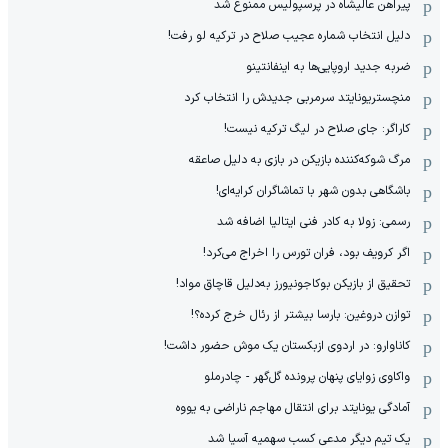
پیراهن عالیشاه در پرسپولیس ممنوع شد
دلیل انتخاب شماره عجیب صلاح در ترکیه لو رفت!
ضربه جدید اروپایی‌ها به اینفانتینو
منچستریونایتد سرمربی جدیدش را انتخاب کرد
کاراگر: جای صلاح در لیگ ترکیه نیست!
مرگ شوکه‌کننده بازیکن در بازی به دلیل صاعقه
باشگاهی بدون شهر با تماشاگران کرایه‌ای!
رسمی: زولا به کادر فنی ایتالیا اضافه شد
اگر کرویف بود، فران تورس را اخراج می‌کرد!
تحقیق از بازیکن بوکاجونیورز به‌دلیل قاچاق مواد!
توازن دروغین: بارسا بیشتر از رئال خرج کرده؟!
کاناوارو: در اردوی ازبکستان یک موش حضور داشت!
واکاوی زوایای پنهان پرونده گل‌گهر - چادرملو
آمادگی یونایتد برای انتقال مهاجم ناراضی به یووه
یک تیم دیگر مدعی کسب سهمیه آسیا شد