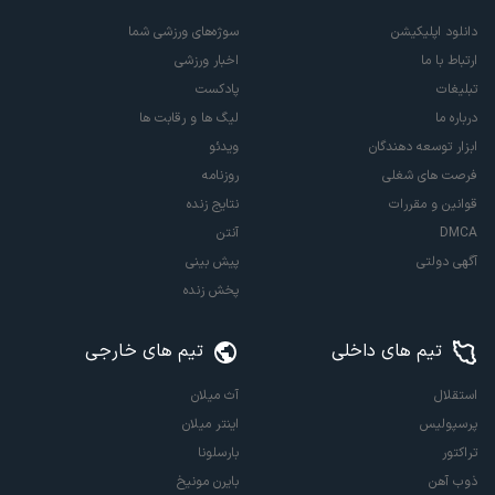
دانلود اپلیکیشن
سوژه‌های ورزشی شما
ارتباط با ما
اخبار ورزشی
تبلیغات
پادکست
درباره ما
لیگ ها و رقابت ها
ابزار توسعه دهندگان
ویدئو
فرصت های شغلی
روزنامه
قوانین و مقررات
نتایج زنده
DMCA
آنتن
آگهی دولتی
پیش بینی
پخش زنده
تیم های داخلی
تیم های خارجی
استقلال
آث میلان
پرسپولیس
اینتر میلان
تراکتور
بارسلونا
ذوب آهن
بایرن مونیخ