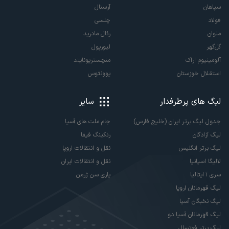
سپاهان
آرسنال
فولاد
چلسی
ملوان
رئال مادرید
گل‌گهر
لیورپول
آلومینیوم اراک
منچستریونایتد
استقلال خوزستان
یوونتوس
لیگ های پرطرفدار
سایر
جدول لیگ برتر ایران (خلیج فارس)
جام ملت های آسیا
لیگ آزادگان
رنکینگ فیفا
لیگ برتر انگلیس
نقل و انتقالات اروپا
لالیگا اسپانیا
نقل و انتقالات ایران
سری آ ایتالیا
پاری سن ژرمن
لیگ قهرمانان اروپا
لیگ نخبگان آسیا
لیگ قهرمانان آسیا دو
لیگ برتر فوتسال