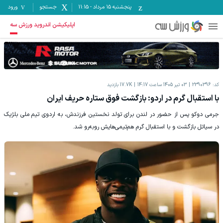
پنجشنبه ۱۵ مرداد
-
11:15
جستجو
ورود
اپلیکیشن اندروید ورزش سه
کد:
2390396
03 تیر 1405 ساعت 14:17
17.7K
بازدید
با استقبال گرم در اردو: بازگشت فوق ستاره حریف ایران
جرمی دوکو پس از حضور در لندن برای تولد نخستین فرزندش، به اردوی تیم ملی بلژیک
در سیاتل بازگشت و با استقبال گرم هم‌تیمی‌هایش روبه‌رو شد.