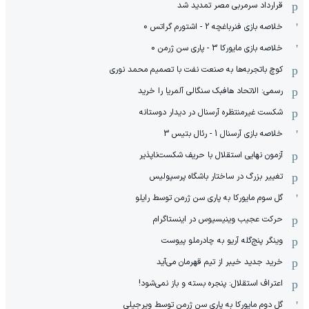
قرارداد سرمربی مصر تمدید شد
خلاصه بازی فنرباغچه 2 - اشتورم گراتس 0
خلاصه بازی مایورکا 3 - پاری سن ژرمن 0
کوچ باتجربه‌ها به صنعت نفت با تصمیم محمد نوری
رسمی: الاتحاد هافبک سنگالی آلمریا را خرید
شکست غیرمنتظره آرسنال در دیدار دوستانه
خلاصه بازی آرسنال 1 - رئال بتیس 3
آزمون نهایی استقلال با حریف شکست‌ناپذیر
تغییر بزرگ در ساختار باشگاه پرسپولیس
گل سوم مایورکا به پاری سن ژرمن توسط رایلو
حرکت عجیب وینیسیوس در اینستاگرام
وینگر پنج‌گله آریو به چادرملو پیوست
خرید جدید خیبر از تیم قهرمان می‌آید
اعتراف استقلال: پنجره بسته و باز نمی‌شود!
گل دوم مایورکا به پاری سن ژرمن توسط ویرجیلی