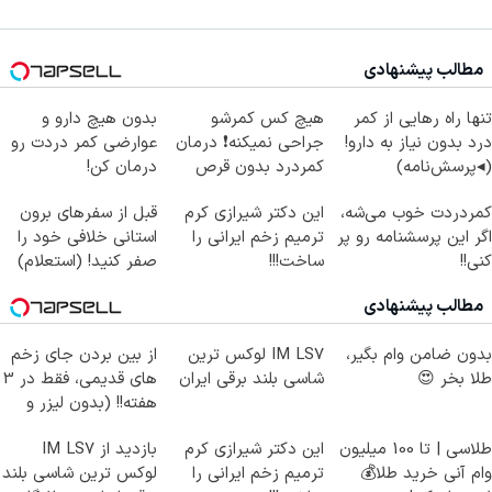
مطالب پیشنهادی
تنها راه رهایی از کمر
هیچ کس کمرشو
بدون هیچ دارو و
درد بدون نیاز به دارو!
جراحی نمیکنه❗ درمان
عوارضی کمر دردت رو
(◂پرسش‌نامه)
کمردرد بدون قرص
درمان کن!
(پرسشنامه)
(پرسش‌نامه)
کمردردت خوب می‌شه،
این دکتر شیرازی کرم
قبل از سفرهای برون
اگر این پرسشنامه رو پر
ترمیم زخم ایرانی را
استانی خلافی خود را
کنی!!
ساخت!!!
صفر کنید! (استعلام)
مطالب پیشنهادی
بدون ضامن وام بگیر،
IM LS7 لوکس ترین
از بین بردن جای زخم
طلا بخر 😍
شاسی بلند برقی ایران
های قدیمی، فقط در 3
هفته!! (بدون لیزر و
جراحی)
طلاسی | تا 100 میلیون
این دکتر شیرازی کرم
بازدید از IM LS7
وام آنی خرید طلا💰
ترمیم زخم ایرانی را
لوکس ترین شاسی بلند