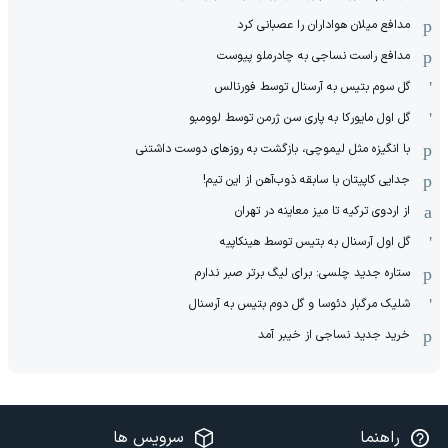
مدافع میلان هواداران را عصبانی کرد
مدافع راست نساجی به چادرملو پیوست
گل سوم بتیس به آرسنال توسط فورنالس
گل اول مایورکا به پاری سن ژرمن توسط لوومبو
با انگیزه مثل لیموچی، بازگشت به روزهای دوست داشتنی
جدایی کاپیتان با سابقه ذوب‌آهن از این تیم!
از اردوی ترکیه تا میز معاینه در تهران
گل اول آرسنال به بتیس توسط هینکاپیه
ستاره جدید چلسی: برای لیگ برتر صبر ندارم
شلیک مرگبار دئوسا و گل دوم بتیس به آرسنال
خرید جدید نساجی از خیبر آمد
راهنما
سرویس ها