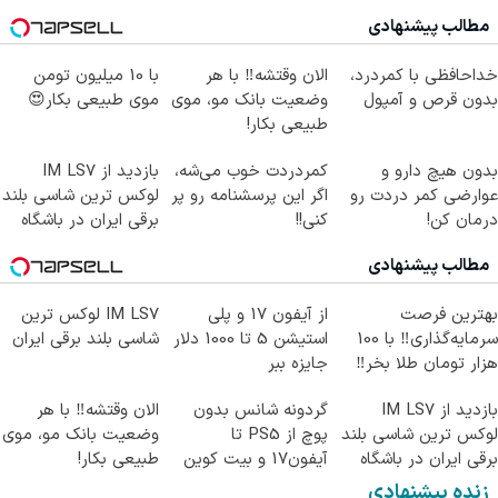
مطالب پیشنهادی
خداحافظی با کمردرد،
الان وقتشه‼️ با هر
با 10 میلیون تومن
بدون قرص و آمپول
وضعیت بانک مو، موی
موی طبیعی بکار😍
طبیعی بکار!
بدون هیچ دارو و
کمردردت خوب می‌شه،
بازدید از IM LS7
عوارضی کمر دردت رو
اگر این پرسشنامه رو پر
لوکس ترین شاسی بلند
درمان کن!
کنی!!
برقی ایران در باشگاه
(پرسش‌نامه)
انقلاب
مطالب پیشنهادی
بهترین فرصت
از آیفون 17 و پلی
IM LS7 لوکس ترین
سرمایه‌گذاری‼️ با 100
استیشن 5 تا 1000 دلار
شاسی بلند برقی ایران
هزار تومان طلا بخر‼️
جایزه ببر
بازدید از IM LS7
گردونه شانس بدون
الان وقتشه‼️ با هر
لوکس ترین شاسی بلند
پوچ از PS5 تا
وضعیت بانک مو، موی
برقی ایران در باشگاه
آیفون17 و بیت کوین
طبیعی بکار!
انقلاب
🔥
زنده پیشنهادی