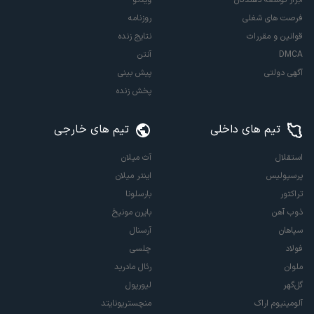
ابزار توسعه دهندگان
ویدئو
فرصت های شغلی
روزنامه
قوانین و مقررات
نتایج زنده
DMCA
آنتن
آگهی دولتی
پیش بینی
پخش زنده
تیم های داخلی
تیم های خارجی
استقلال
آث میلان
پرسپولیس
اینتر میلان
تراکتور
بارسلونا
ذوب آهن
بایرن مونیخ
سپاهان
آرسنال
فولاد
چلسی
ملوان
رئال مادرید
گل‌گهر
لیورپول
آلومینیوم اراک
منچستریونایتد