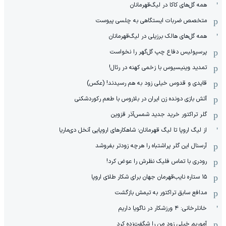
همه گل‌های کاکا در لیگ‌قهرمانان
متخصص ضربات ایستگاهی به چلسی پیوست
همه گل‌های هالک برزیلی در لیگ‌قهرمانان
پرسپولیس دفاع چپ گل‌گهر را نخواست
تمدید وینیسیوس با زخمی کهنه در رئال!
قایدی و قدوس خیلی زود به هم رسیدند! (عکس)
آتش بازی دونده زن ایران در بلاروس با طعم رکوردشکنی
گلر تراکتور خرید جدید شمس‌آذر قزوین
از لیگ اروپا تا لیگ قهرمانان؛ شاهکارهای اروپایی آنخل دی‌ماریا
آرسنال این گلر پراشتباه را هرچه زودتر بفروشد
رودری با تماس فلیک نظرش را عوض کرد!
١۵ ستاره نایب‌قهرمان جهان برای شکار طلای اروپا
مدافع سابق تراکتور به تیمش بازگشت
خانلرخانی: ۴ ورزشکار در ناگویا داریم
آموریم خیلی زود من را شگفت‌زده کرد