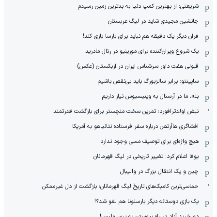
شریعتی: از بهترین کمپ‌ دنیا به بدترین زمین‌ رسیدم
جانشین مجیدی شاید در لیگ عربستان
فران دیگر یک دقیقه هم نباید برای بارسا بازی کند!
یک شروع ویران‌کننده برای مورینیو در رئال مادرید
قبولی هفت داور سرشناس ایران در ازبکستان (عکس)
ساپینتو: برابر سالزبورگ باید بی‌نقص باشیم
بله، ما در آرسنال به وینیسیوس نیاز داریم
نبض اولدترافورد؛ تمرین سخت منچستر برای بازگشت قدرتمند
افشاگری هاآرتص درباره سفر فرستاده نتانیاهو به آمریکا
هیچ واژه‌ای برای توصیف مسی وجود ندارد
یوفا اعلام کرد: تغییر تاریخی در لیگ قهرمانان
چین و یک انتقال بزرگ در والیبال
حماسی‌ترین کامبک‌های تاریخ لیگ قهرمانان؛ بازگشت از دل غیرممکن
یک بازی دوستانه دیگر بارسلونا هم لغو شد؟!
دو خرید آزاد در راه پیوستن به پرسپولیس!