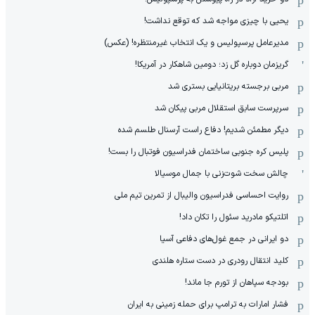
یحیی با چیزی مواجه شد که توقع نداشت!
مدیرعامل پرسپولیس و یک انتخاب غیرمنتظره! (عکس)
گریزمان دوباره گل زد؛ دومین شاهکار در آمریکا!
مربی برجسته بریتانیایی بستری شد
سرپرست سابق استقلال مربی پیکان شد
دیگر مطمئن شدیم! دفاع راست آرسنال طلسم شده
پلیس کره ‌جنوبی ساختمان فدراسیون فوتبال را بست!
چالش سخت شوت‌زنی با جمال موسیالا
روایت احساسی فدراسیون والیبال از تمرین تیم ملی
اتلتیکو مادرید سئول را تکان داد!
دو ایرانی در جمع غول‌های دفاعی آسیا
کلید انتقال رودری در دست ستاره هلندی
بودجه سپاهان از تورم جا ماند!
فشار امارات به ترامپ برای حمله زمینی به ایران