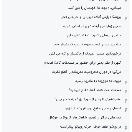
مردانی، : بچه ها خودشان را باور کنند
ورزشگاه پارس آماده میزبانی از حریفان فجر
حجی زواره:تیم آینده داری در اختیار داریم
حاجی موسایی: تمرینات فشرده‌ای دارم
سلیمی: مسیر کسب سهمیه المپیک دشوار است
برخورداری: مسیر المپیک از پاکستان و کره می گذرد
کلهر: از نظر بدنی برای حضور در مسابقات کاملا آماده‌ام
بزرگی: در دوران محرومیت تمریناتم را قطع نکردم
دیومانده ذوق‌زده به مادرید رسید
صنعت نفت فعلا فقط دفاع می‌خرد!
عقب‌نشینی الهلال از خرید بزرگ به خاطر پول!
امضای رسمی صلاح روی قرارداد ترابزون
پاس‌هایی فراتر از تصور؛ شاهکارهای تریولا در فوتبال
در ورشو فقط حرف، حرف روبرتو پیاتزاست