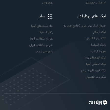
استقلال خوزستان
یوونتوس
لیگ های پرطرفدار
سایر
جدول لیگ برتر ایران (خلیج فارس)
جام ملت های آسیا
لیگ آزادگان
رنکینگ فیفا
لیگ برتر انگلیس
نقل و انتقالات اروپا
لالیگا اسپانیا
نقل و انتقالات ایران
سری آ ایتالیا
پاری سن ژرمن
لیگ قهرمانان اروپا
لیگ نخبگان آسیا
لیگ قهرمانان آسیا دو
لیگ برتر فوتسال