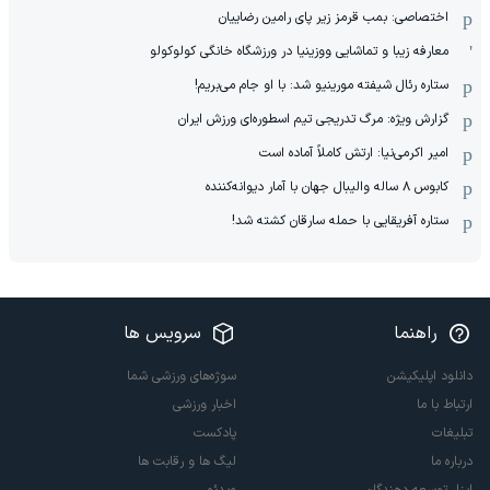
اختصاصی: بمب قرمز زیر پای رامین رضاییان
معارفه زیبا و تماشایی ووزینیا در ورزشگاه خانگی کولوکولو
ستاره رئال شیفته مورینیو شد: با او جام می‌بریم!
گزارش ویژه: مرگ تدریجی تیم اسطوره‌ای ورزش ایران
امیر اکرمی‌نیا: ارتش کاملاً آماده است
کابوس ۸ ساله والیبال جهان با آمار دیوانه‌کننده
ستاره آفریقایی با حمله سارقان کشته شد!
راهنما
سرویس ها
دانلود اپلیکیشن
سوژه‌های ورزشی شما
ارتباط با ما
اخبار ورزشی
تبلیغات
پادکست
درباره ما
لیگ ها و رقابت ها