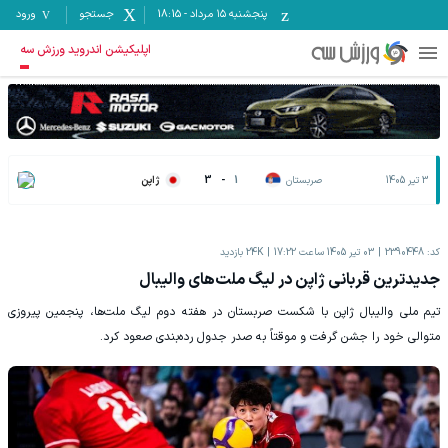
پنجشنبه ۱۵ مرداد
-
18:15
جستجو
ورود
اپلیکیشن اندروید ورزش سه
3 تیر 1405
صربستان
1
-
3
ژاپن
کد:
2390448
03 تیر 1405 ساعت 17:22
24K
بازدید
جدیدترین قربانی ژاپن در لیگ ملت‌های والیبال
تیم ملی والیبال ژاپن با شکست صربستان در هفته دوم لیگ ملت‌ها، پنجمین پیروزی
متوالی خود را جشن گرفت و موقتاً به صدر جدول رده‌بندی صعود کرد.