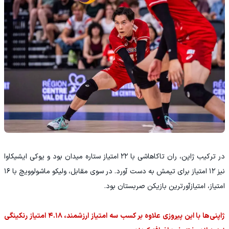
در ترکیب ژاپن، ران تاکاهاشی با ۲۲ امتیاز ستاره میدان بود و یوکی ایشیکاوا
نیز ۱۲ امتیاز برای تیمش به دست آورد. در سوی مقابل، ولیکو ماشولوویچ با ۱۶
امتیاز، امتیازآورترین بازیکن صربستان بود.
ژاپنی‌ها با این پیروزی علاوه بر کسب سه امتیاز ارزشمند، ۴.۱۸ امتیاز رنکینگی