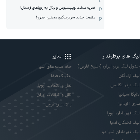
ضربه سخت وینیسیوس و رئال به رویاهای آرسنال!
مقصد جدید سرمربیگری مجتبی جباری!
لیگ های پرطرفدار
سایر
جدول لیگ برتر ایران (خلیج فارس)
جام ملت های آسیا
لیگ آزادگان
رنکینگ فیفا
لیگ برتر انگلیس
نقل و انتقالات اروپا
لالیگا اسپانیا
نقل و انتقالات ایران
سری آ ایتالیا
پاری سن ژرمن
لیگ قهرمانان اروپا
لیگ نخبگان آسیا
لیگ قهرمانان آسیا دو