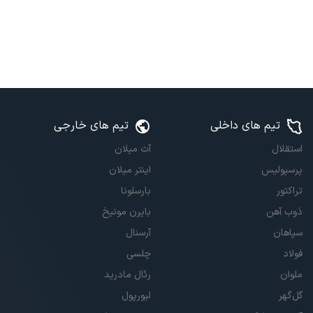
تیم های داخلی
تیم های خارجی
استقلال
آث میلان
پرسپولیس
اینتر میلان
تراکتور
بارسلونا
ذوب آهن
بایرن مونیخ
سپاهان
آرسنال
فولاد
چلسی
ملوان
رئال مادرید
گل‌گهر
لیورپول