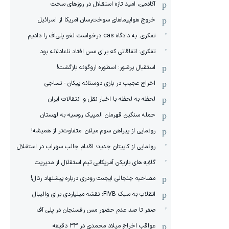
آکادمی، امید تازه استقلال در روزهای سخت
خروج هواپیماهای سوخت‌رسان آمریکا از اسرائیل
تفکری: به دادگاه cas درخواست لغو پلی‌اف را دادیم
تفکری: اتفاقاتی که برای مس افتاد ناعادلانه بود
استقبال پرشور: اسطوره اروگوئه بازگشت!
اخراج عجیب در بازی دوستانه پیکان - نساجی
لحظه به لحظه با اخبار نقل و انتقالات ایران
حمله سنگین قهرمان المپیک روسیه به لهستان
رونمایی از پیراهن سوم میلان: متفاوت‌تر از همیشه!
رونمایی از کاپیتان جدید؛ اقدام جالب سهراب در استقلال
گلایه های بازیکن آمریکایی تیم استقلال از مدیریت
مصاحبه جنجالی ایجنت رودری درباره پیشنهاد رئال!
انقلاب به سبک FIVB: نقشه میلیاردی برای والیبال
صفر تا صد عدم حضور مس رفسنجان در پلی آف
عواقب اخراج میلاد محمدی در 33 دقیقه