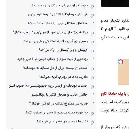
دیومانده اولین بازی با رئال را از دست داد
قربانیان بارسلونا با انتقال غیرمنتظره رودری
ه بودم که ناگهان صدای انفجار آمد و
استقبال استثنایی پاپارا پارک از محمد صلاح
هزاران ترکش بر سقف سالن ورزشی فرو ریخت. هلما شاگرد عزیزم که تنها فرزند خانواده بود، در لحظات آخر هراسان فریاد زد: "خانم، قلبم..." الهام 11
برنامه ویژه داوری برای عبور از مهم‌ترین 2 ماه بسکتبال!
 این جنایت جنگی
رسمی: وینگر پرحاشیه استقلال راهی یونان شد
قهرمان جهان آرسنال را ترک می‌کند!
رونمایی از کیت سوم و جذاب میلان در فصل جدید
استخراج لیست ایران از دل مسابقات دوستانه!
مادرید به‌خاطر رودری گریه نمی‌کند!
حملات توپخانه‌ای ارتش رژیم صهیونیستی به جنوب لبنان
 با یک حادثه تلخ
چالش جالب و هیجان انگیز با رونالدینیو!
ی‌کنید. اما باید
ضربه سر ممنوع؛انقلاب در قوانین فوتبال؟
ردند، حالا نوبت
به خودم بمب می‌بندم تا مسی را منفجر کنم!
نفتی‌ها دومین مهاجم را هم خریدند!
 که این‌بار از