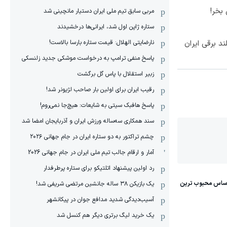
بخر!
مربی سابق تیم ملی ایران دستیار مانچینی شد
ستاره ژاپن اول شد، ایرانی‌ها درخشیدند
نارضایتی الهلال: قیمت ستاره بارسا بالاست!
پاسخ منفی ترامپ به درخواست موشکی جدید زلنسکی
زبیر استقلال با پاس گل برگشت
رقیب ایران برای اولین بار صاحب لژیونر شد!
پاسخ هافبک سیتی به شایعات: هیچ‌جا نمی‌روم!
سند همکاری سه‌ساله‌ ‌ورزش ایران و آذربایجان امضا شد
چشم تراکتور به دو ستاره ایران در جام جهانی ۲۰۲۶
آمار و ارقام جالب تیم ملی ایران در جام جهانی 2026
رد اولین پیشنهاد اتلتیکو برای ستاره پرطرفدار
یک بازیکن ۳۸ ساله جانشین مرتضی شریفی شد!
آسیب‌دیدگی شدید مدافع جوان در پیکانشهر
یک خرید لیگ برتری دیگر هم کنسل شد