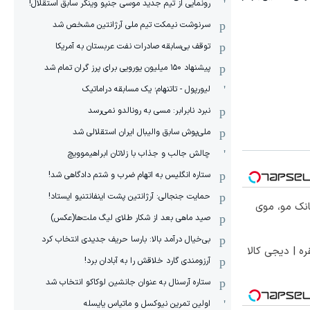
رونمایی از تیم جدید موسی جنپو وینگر سابق استقلال!
سرنوشت نیمکت تیم ملی آرژانتین مشخص شد
توقف بی‌سابقه صادرات نفت عربستان به آمریکا
پیشنهاد ۱۵۰ میلیون یورویی برای پرز گران تمام شد
لیورپول - تاتنهام؛ یک مسابقه دراماتیک
نبرد نابرابر: مسی به رونالدو نمی‌رسد
ملی‌پوش سابق والیبال ایران استقلالی شد
چالش جالب و جذاب با زلاتان ابراهیموویچ
ستاره انگلیس به اتهام ضرب و شتم دادگاهی شد!
حمایت جنجالی: آرژانتین پشت اینفانتنیو ایستاد!
انک مو، موی
صید ماهی بعد از شکار طلای لیگ ملت‌ها(عکس)
بی‌خیال درآمد بالا: بارسا حریف جدیدی انتخاب کرد
ره | دیجی کالا
آرزومندی گارد خلاقش را به آبادان برد!
ستاره آرسنال به عنوان جانشین لوکاکو انتخاب شد
اولین تمرین نیوکسل و ماتیاس یایسله