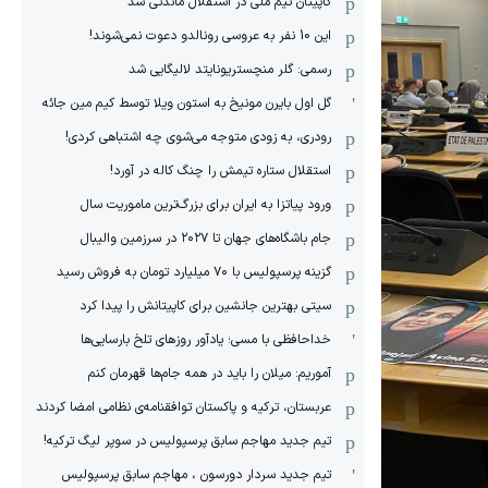
کاپیتان تیم ملی در استقلال ماندنی شد
این 10 نفر به عروسی رونالدو دعوت نمی‌شوند!
رسمی: گلر منچستریونایتد لالیگایی شد
گل اول بایرن مونیخ به استون ویلا توسط کیم مین جائه
رودری، به زودی متوجه می‌شوی چه اشتباهی کردی!
استقلال ستاره تیمش را چنگ کاله در آورد!
ورود پیاتزا به ایران برای بزرگ‌ترین ماموریت سال
جام باشگاه‌های جهان تا ۲۰۲۷ در سرزمین والیبال
گزینه پرسپولیس با ۷۰ میلیارد تومان به فروش رسید
سیتی بهترین جانشین برای کاپیتانش را پیدا کرد
خداحافظی با مسی؛ یادآور روزهای تلخ بارسایی‌ها
آموریم: میلان را باید در همه جام‌ها قهرمان کنم
عربستان، ترکیه و پاکستان توافقنامه‌ی نظامی امضا کردند
تیم جدید مهاجم سابق پرسپولیس در سوپر لیگ ترکیه!
تیم جدید سردار دورسون ، مهاجم سابق پرسپولیس