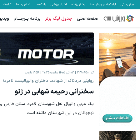
پیش بینی
اپلیکیشن ورزش سه
پخش زنده
اخبار ورزشی
پادکست
تماس با ما
تبلیغات
صفحه‌اصلی
جدول لیگ برتر
برنامه بــرجـــام
ویدیو
کد:
2390450
03 تیر 1405 ساعت 17:25
3.5K
بازدید
روایتی دردناک از شهادت دختران والیبالیست لامرد؛
سخنرانی رحیمه شهابی در ژنو
یک مربی والیبال اهل شهرستان لامرد استان فارس رو
نوجوانان در این شهرستان داشته است.