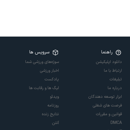
راهنما
سرویس ها
دانلود اپلیکیشن
سوژه‌های ورزشی شما
ارتباط با ما
اخبار ورزشی
تبلیغات
پادکست
درباره ما
لیگ ها و رقابت ها
ابزار توسعه دهندگان
ویدئو
فرصت های شغلی
روزنامه
قوانین و مقررات
نتایج زنده
DMCA
آنتن