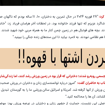
کرد:
"28 فوریه 2026 در حال تمرین به دختران، 10، 11 سال
ند. بچه های فوتبال هم در زمین چمن کنار ما به همراه مربی خود شهید شدند.
 نظامی نبودند. به لامرد بیاید تا این سندهای زنده جنگی را ببینید."
می روبه‌رو شدند؛ دخترانی که قرار بود در زمین ورزش رشد کنند، اما زندگی‌شان
طاب به حاضران گفت:
"امروز درباره توانمندسازی زنان و دختران در ورزش صحبت م
زش از آنها گرفته شد. آمریکا و اسرائیل سالن ورزشی ما را به گورستان تبدیل ک
اند، آن ها را محاکمه کنید."
صلی این نشست، حمایت از حضور زنان و دختران در عرصه ورزش بود؛ موضوعی