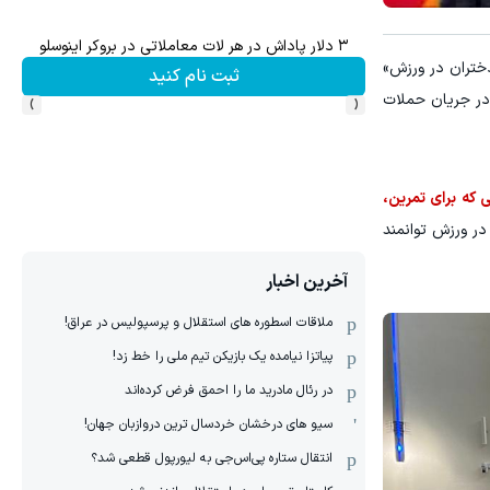
۳ دلار پاداش در هر لات معاملاتی در بروکر اینوسلو
ختران در ورزش»
ثبت نام کنید
›
‹
ردان 10، 11 ساله اش گفت که مظلومانه در جریان حملات
ر داشتند؛ کودکانی که برای تمرین،
ا در ورزش توانمند
آخرین اخبار
ملاقات اسطوره های استقلال و پرسپولیس در عراق!
پیاتزا نیامده یک بازیکن تیم ملی را خط زد!
در رئال مادرید ما را احمق فرض کرده‌اند
سیو های درخشان خردسال ترین دروازبان جهان!
انتقال ستاره پی‌اس‌جی به لیورپول قطعی شد؟